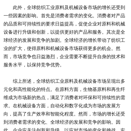
此外，全球纺织工业原料及机械设备市场的增长还受到
一些因素的影响。首先是消费者需求的变化。消费者对产品
的品质和可持续性的要求日益提高，促使企业对原料和机械
设备进行升级和创新，以提供更好的产品和服务。其次是全
球经济的发展和竞争的加剧。全球经济的增长带动了纺织工
业的扩大，使得原料和机械设备市场获得更多的机会。然
而，市场竞争也日益激烈，企业需要不断提升自身的技术和
服务水平，以保持竞争优势。
综上所述，全球纺织工业原料及机械设备市场呈现出多
元化和高性能化的特点。在原料方面，生物基原料和再生纤
维成为市场新的热点，满足了消费者对环保和可持续性的需
求。在机械设备方面，自动化和数字化成为市场的发展方
向，提高了生产效率和智能化程度。然而，市场的增长还受
到消费者需求的变化、全球经济的发展和竞争的影响。因
此，企业应关注创新和升级，以应对市场的变化和挑战，实