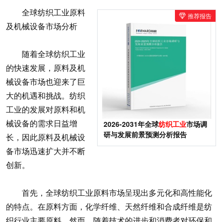
全球纺织工业原料
推荐报告
及机械设备市场分析
随着全球纺织工业
的快速发展，原料及机
械设备市场也迎来了巨
大的机遇和挑战。纺织
工业的发展对原料和机
械设备的需求日益增
2026-2031年全球
纺织工业
市场调
研与发展前景预测分析报告
长，因此原料及机械设
备市场迅速扩大并不断
创新。
首先，全球纺织工业原料市场呈现出多元化和高性能化
的特点。在原料方面，化学纤维、天然纤维和合成纤维是纺
织行业主要原料。然而，随着技术的进步和消费者对环保和