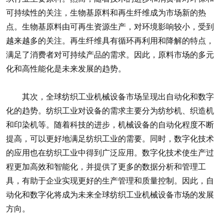
可持续性的关注，生物基原料和再生纤维成为市场新的热
点。生物基原料由可再生资源生产，对环境影响较小，受到
越来越多的关注。再生纤维具有循环再利用和降解的特点，
满足了消费者对可持续产品的需求。因此，原料市场的多元
化和高性能化是未来发展的趋势。
其次，全球纺织工业机械设备市场呈现出自动化和数字
化的趋势。纺织工业对设备的需求主要分为纺纱机、织造机
和印染机等。随着科技的进步，机械设备的自动化程度不断
提高，可以更好地满足纺织工业的需要。同时，数字化技术
的应用也在纺织工业中得到广泛应用。数字化技术使生产过
程更加高效和智能化，并提供了更多的数据分析和管理工
具，有助于企业实现更好的生产管理和质量控制。因此，自
动化和数字化将成为未来全球纺织工业机械设备市场的发展
方向。