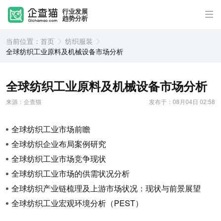
行业发展
趋势分析
当前位置：
首页
纺织服装
全球纺织工业原料及机械设备市场分析
全球纺织工业原料及机械设备市场分析
来源：企查猫
发布于：08月04日 02:58
全球纺织工业市场前瞻
全球纺织企业布局案例研究
全球纺织工业市场竞争现状
全球纺织工业市场的供需状况分析
全球纺织产业链梳理及上游市场状况：现状与前景展望
全球纺织工业宏观环境分析（PEST）