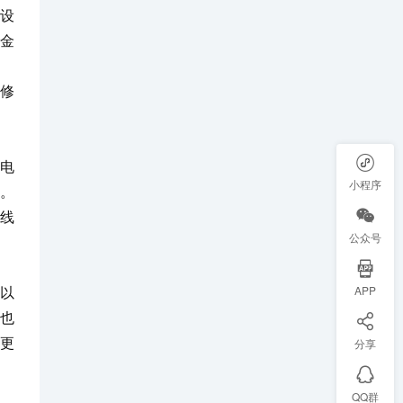
设
金
修
电
小程序
务。
线
公众号
，以
APP
也
更
分享
QQ群