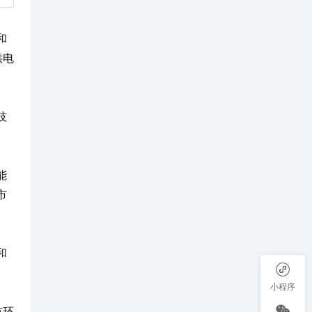
和
供电
技
能
市
和
小程序
市环