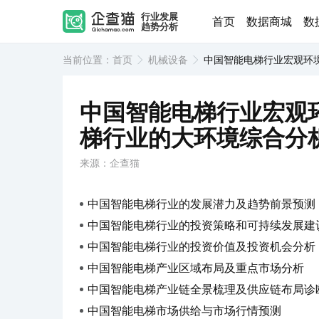
行业发展
首页
数据商城
数
趋势分析
当前位置：
首页
机械设备
中国智能电梯行业宏观环境
中国智能电梯行业宏观环
梯行业的大环境综合分
来源：企查猫
中国智能电梯行业的发展潜力及趋势前景预测
中国智能电梯行业的投资策略和可持续发展建
中国智能电梯行业的投资价值及投资机会分析
中国智能电梯产业区域布局及重点市场分析
中国智能电梯产业链全景梳理及供应链布局诊
中国智能电梯市场供给与市场行情预测