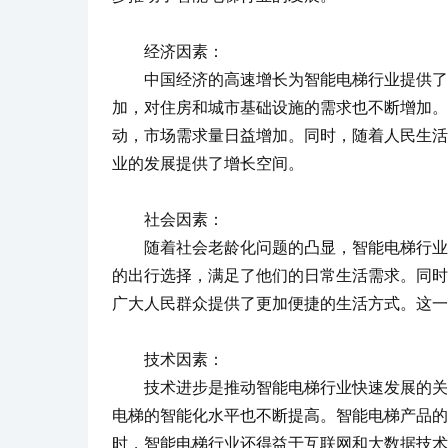
经济因素：
中国经济的高速增长为智能电梯行业提供了良
加，对住房和城市基础设施的需求也不断增加。
动，市场需求量日益增加。同时，随着人民生活
业的发展提供了增长空间。
社会因素：
随着社会老龄化问题的凸显，智能电梯行业受
的出行选择，满足了他们的日常生活需求。同时
广大人民群众提供了更加便捷的生活方式。这一
技术因素：
技术进步是推动智能电梯行业快速发展的关键
电梯的智能化水平也不断提高。智能电梯产品的
时，智能电梯行业还得益于互联网和大数据技术