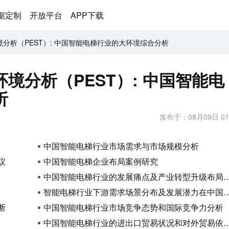
据定制
开放平台
APP下载
分析（PEST）: 中国智能电梯行业的大环境综合分析
境分析（PEST）: 中国智能电
析
发布于：08月09日 01
中国智能电梯行业市场需求与市场规模分析
议
中国智能电梯企业布局案例研究
中国智能电梯行业的发展痛点及产业转型升级布局动向追踪
智能电梯行业下游需求场景分布及发展潜力在中国的分析
断
中国智能电梯行业市场竞争态势和国际竞争力分析
中国智能电梯行业的进出口贸易状况和对外贸易依存度