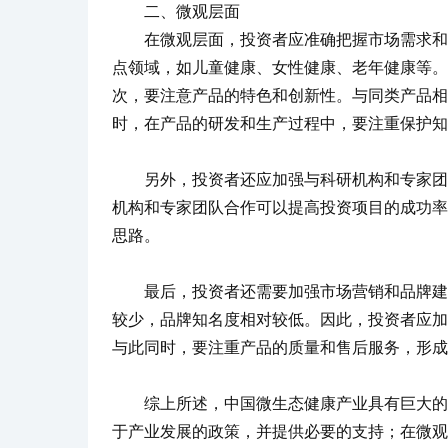
二、微观层面
在微观层面，投资者应准确把握市场需求和发
点领域，如儿童健康、女性健康、老年健康等。
次，要注意产品的特色和创新性。与同类产品相
时，在产品的研发和生产过程中，要注重保护知
另外，投资者还应加强与科研机构和专家团队
机构和专家团队合作可以提高投资项目的成功率
思路。
最后，投资者还需要加强市场营销和品牌建设
较少，品牌知名度相对较低。因此，投资者应加
与此同时，要注重产品的质量和售后服务，形成
综上所述，中国微生态健康产业具有巨大的发
于产业发展的政策，并提供必要的支持；在微观