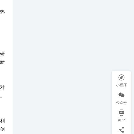
热
研
新
小程序
对
。
公众号
利
APP
创