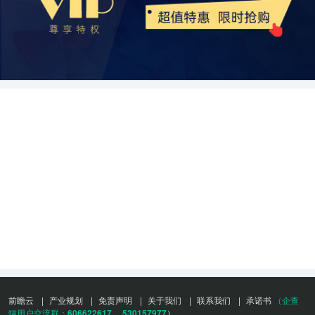
前瞻云
|
产业规划
|
免责声明
|
关于我们
|
联系我们
|
承诺书
（企查
猫用户交流群：
606622617
、
530157977
）