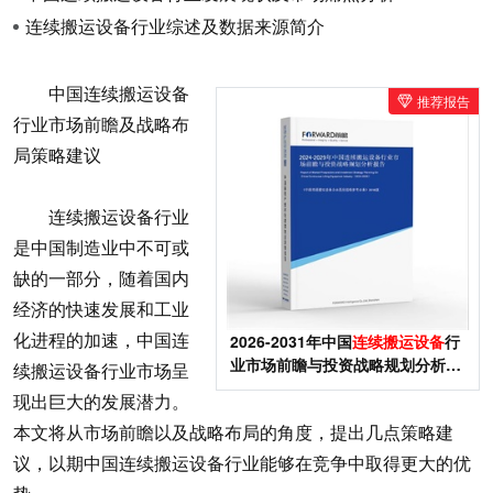
连续搬运设备行业综述及数据来源简介
中国连续搬运设备
推荐报告
行业市场前瞻及战略布
局策略建议
连续搬运设备行业
是中国制造业中不可或
缺的一部分，随着国内
经济的快速发展和工业
化进程的加速，中国连
2026-2031年中国
连续搬运设备
行
业市场前瞻与投资战略规划分析报
续搬运设备行业市场呈
告
现出巨大的发展潜力。
本文将从市场前瞻以及战略布局的角度，提出几点策略建
议，以期中国连续搬运设备行业能够在竞争中取得更大的优