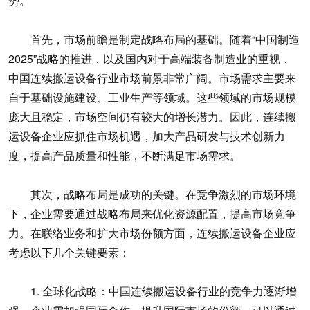
势。
首先，市场前瞻是制定战略布局的基础。随着“中国制造
2025”战略的推进，以及国内对于高端装备制造业的重视，
中国连续搬运设备行业市场前景非常广阔。市场需求主要来
自于基础设施建设、工业生产等领域。这些领域的市场规模
庞大且稳定，市场空间仍有较大的增长潜力。因此，连续搬
运设备企业应抓住市场机遇，加大产品研发与技术创新力
度，提高产品质量和性能，不断满足市场需求。
其次，战略布局是成功的关键。在竞争激烈的市场环境
下，企业需要通过战略布局来优化资源配置，提高市场竞争
力。在联络业务和扩大市场份额方面，连续搬运设备企业应
考虑以下几个关键要素：
1. 全球化战略：中国连续搬运设备行业的竞争力逐渐增