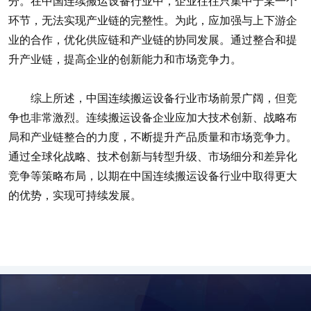
分。在中国连续搬运设备行业中，企业往往只集中于某一个
环节，无法实现产业链的完整性。为此，应加强与上下游企
业的合作，优化供应链和产业链的协同发展。通过整合和提
升产业链，提高企业的创新能力和市场竞争力。
综上所述，中国连续搬运设备行业市场前景广阔，但竞
争也非常激烈。连续搬运设备企业应加大技术创新、战略布
局和产业链整合的力度，不断提升产品质量和市场竞争力。
通过全球化战略、技术创新与转型升级、市场细分和差异化
竞争等策略布局，以期在中国连续搬运设备行业中取得更大
的优势，实现可持续发展。