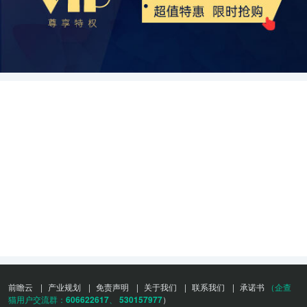
前瞻云
|
产业规划
|
免责声明
|
关于我们
|
联系我们
|
承诺书
（企查
猫用户交流群：
606622617
、
530157977
）