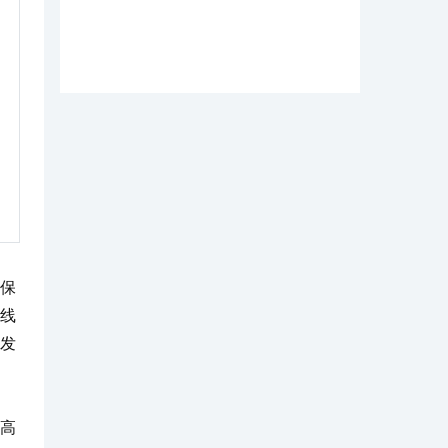
保
线
发
高