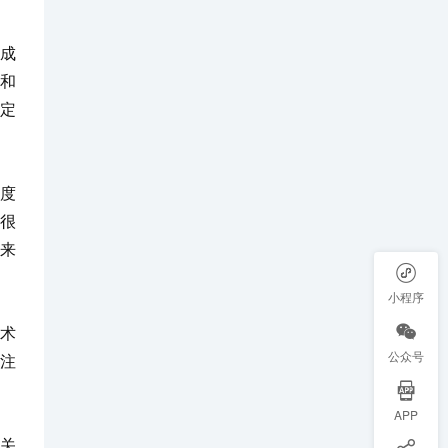
成
和
定
度
很
来
小程序
术
公众号
注
APP
关