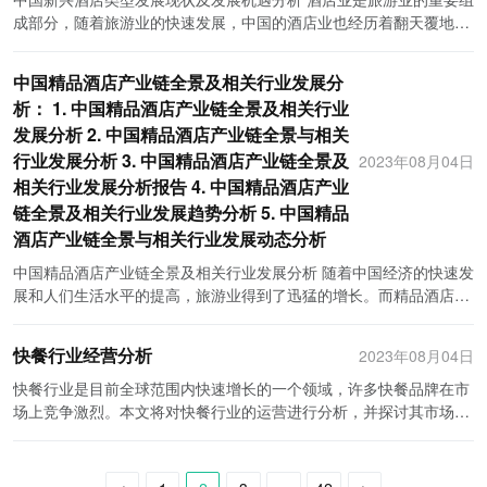
断扩大，我国医疗旅游行业的发展前景十分广阔。然而，也需要解决
题，但随着宏观环境的不断完善和共享经济理念的深入人心，中国共
的酒店。它们将童话故事中的场景和角色融入到酒店的装饰和服务
供了合作与共赢的机会。 最后，中国政府对在线旅游行业的支持力度
析和个人化推荐算法，为用户提供个性化的旅游产品和服务。比如，
化了签证申请流程，吸引了许多境外游客来华旅游。这些政策的实施
成部分，随着旅游业的快速发展，中国的酒店业也经历着翻天覆地的
一些问题和趋势，提升服务质量，加强监管，发展跨境医疗服务。相
享住宿行业有望在未来继续保持快速发展。
中，为游客打造出一种活在童话世界中的感觉。这种主题酒店受到了
不断增大。中国政府一直将旅游业视为发展战略性产业，并出台了一
平台可以根据用户的搜索历史和个人偏好，推荐符合用户需求的酒
提高了旅游市场的活跃度，促进了旅游业的发展。 其次，奖励旅游市
变化。传统的星级酒店逐渐被新兴的酒店类型所取代，这些新兴酒店
信在政府的支持和各方的共同努力下，我国医疗旅游行业将迎来更加
许多家庭和儿童的喜爱，也成为了美国旅游业的一大亮点。 国外主题
系列政策和措施来支持旅游业的发展。例如，中国政府鼓励创新，并
店、景点和旅游路线。此外，平台还提供在线客服和社交媒体服务，
场还能增加旅游业市场份额。通过降低旅游产品价格或提供优惠活
类型带来了新的发展机遇。 新兴酒店类型的发展现状： 1. 民宿：随
繁荣的发展。
酒店在服务和营销方面也做得十分出色。他们注重与当地的文化和旅
鼓励企业加强技术研发，以提升在线旅游服务的质量和效率。此外，
中国精品酒店产业链全景及相关行业发展分
帮助用户解决问题和获取更多的旅游信息。这种个性化的服务模式，
动，地区和国家能够吸引更多的游客前来消费。这不仅能推动当地旅
着旅游热潮的兴起，越来越多的人选择去体验当地的风土人情。因
游景点的结合，打造了更加具有地域特色的主题酒店。此外，他们还
政府还积极推动旅游业与其他行业的融合，为在线旅游行业的发展提
能够提高用户的旅游体验和满意度，增加用户的忠诚度和重复消费。
析： 1. 中国精品酒店产业链全景及相关行业
游业的发展，还能带动相关产业的繁荣，如酒店、餐饮、交通等。典
此，民宿成为了一种受欢迎的住宿方式。民宿通常地处景区或风景优
利用社交媒体和网络平台进行营销和宣传，吸引更多的游客。 综上所
供了更多的机会和资源。 综上所述，中国在线旅游行业投融资机会是
再次，中国在线旅游行业的模式注重线上和线下的结合。虽然在线旅
型的例子是许多旅游目的地会在旅游淡季推出优惠活动，吸引游客来
发展分析 2. 中国精品酒店产业链全景与相关
美的乡村，提供独特和个性化的服务，吸引了很多游客的关注。 2.
述，国内外的主题酒店行业都在快速发展，并取得了显著的业绩。在
非常乐观的。庞大的市场规模、发展潜力巨大、竞争格局相对稳定以
游平台提供了方便快捷的在线预订服务，但对于某些产品和服务，仍
访。这种方式能够有效平衡旅游业的季节性波动，保持全年持续的增
主题酒店：主题酒店以特色主题为卖点，打造独特的入住体验。例
行业发展分析 3. 中国精品酒店产业链全景及
2023年08月04日
今后的发展中，主题酒店行业有望通过不断创新和提升服务品质，为
及政府的支持力度不断加大，都为投资者提供了可观的回报和丰富的
然需要线下的实体店面。比如，一些高端旅游产品、签证办理、海外
长。 另外，奖励旅游市场还能促进地区经济的多元化发展。许多地方
如，有些主题酒店以电影或动漫作品为主题，将房间设计得像影片中
相关行业发展分析报告 4. 中国精品酒店产业
游客带来更加独特和丰富的入住体验，为旅游业的发展做出更大的贡
机会。当然，投资者在进行投融资决策时，还需要结合市场状况和自
旅游等需要线下服务的业务。因此，很多在线旅游平台开始与线下旅
政府将旅游业作为当地经济转型升级的重点领域，并采取一系列措施
的场景，吸引了喜爱这些作品的游客。 3. 设计酒店：与传统酒店相
链全景及相关行业发展趋势分析 5. 中国精品
献。
身实力，制定合理的投资策略，以获得更好的投资收益。
行社和实体门店合作，提供线上预订，线下服务的全方位旅游体验。
来吸引投资和提升旅游服务质量。这能够促进当地产业结构的升级和
比，设计酒店注重室内设计和装饰风格的创新。这些酒店通常融入当
酒店产业链全景与相关行业发展动态分析
这种线上线下结合的模式，能够充分发挥各自的优势，满足不同消费
优化，加快经济发展。例如，一些农村地区开展农村旅游项目，将传
地艺术元素，将文化和艺术与住宿体验相结合，吸引了注重品味和生
者的需求。 然而，中国在线旅游行业仍面临一些挑战和问题。首先，
统的农业经济转变为文化旅游经济，提高了当地居民的收入水平和生
中国精品酒店产业链全景及相关行业发展分析 随着中国经济的快速发
活方式的旅客。 4. 创意民宿：这些民宿以创意和个性化而著称。民
行业竞争激烈，市场份额分散。目前，中国在线旅游市场竞争非常激
活质量。 然而，奖励旅游市场也面临一些挑战。首先，过分依赖奖励
展和人们生活水平的提高，旅游业得到了迅猛的增长。而精品酒店作
宿主人通常在室内装饰、服务以及与客人的互动上下功夫，使客人有
烈，携程、去哪儿等平台竞争激烈，用户粘性不高。其次，安全和信
政策可能会导致市场泡沫的出现。一些地方为了迅速吸引游客，可能
为旅游业的重要一环，也在中国迅猛发展。本文将对中国精品酒店产
宾至如归的感觉。创意民宿的吸引力在于其独特性和与众不同的体
任问题也是在线旅游行业面临的挑战之一。由于旅游行业的特殊性，
过度依赖补贴手段，导致市场供给过剩，从而出现价格战和恶性竞
业链全景及相关行业发展进行分析。 首先，中国精品酒店产业链可以
验。 发展机遇分析： 1. 旅游消费升级：随着中国经济的快速发展，
快餐行业经营分析
2023年08月04日
用户在进行在线预订和支付时，往往需提供个人和财务信息，对于网
争。此外，长期依赖奖励政策可能会使市场变得依赖性强，缺乏自主
大致分为几个环节，包括房地产开发、设计与装修、设备与供应、市
人们的旅游消费意愿越来越强烈，对于不同类型的酒店需求也在增
上支付安全的担忧成为用户的一大顾虑。另外，由于国内旅游行业的
创新能力。因此，对于奖励旅游市场的政策制定者来说，需要加强对
场与销售、人才培养等。其中，房地产开发是整个产业链的起点。随
加。新兴酒店类型的出现正好满足了这一需求，提供了更加个性化和
快餐行业是目前全球范围内快速增长的一个领域，许多快餐品牌在市
发展速度过快，也存在一些不合规的产品和服务，给用户带来了一定
市场调控和监管，促进市场的健康发展。 总之，奖励旅游市场的政策
着旅游业的兴起，越来越多的房地产开发商开始将酒店纳入项目规
多样化的住宿选项。 2. 当地文化的推广：很多新兴酒店类型都强调
场上竞争激烈。本文将对快餐行业的运营进行分析，并探讨其市场前
的风险。 总之，中国在线旅游行业的模式具有平台化、个性化、线上
措施能够促进旅游业的发展，增加市场份额，推动地区经济多元化发
划，推动了精品酒店的快速发展。设计与装修环节负责给精品酒店注
地域特色和当地文化的融入，通过室内装饰、服务和客户互动等方式
景和发展趋势。 快餐行业的运营分析可以从多个角度入手。首先是市
线下结合等特点。尽管行业面临一些挑战，但在线旅游行业仍有巨大
展。但是，政策制定者需要注意控制奖励政策的过度依赖，加强市场
入独特的个性和风格，为消费者提供独特的入住体验。而设备与供应
来展示当地文化，吸引游客了解和体验。这种方式有助于提升旅游目
场规模和增长趋势。据统计，全球快餐行业市场规模已超过5000亿美
的发展潜力。未来，随着互联网技术和消费者需求的不断变化，中国
监管，促进市场的健康发展。希望未来在奖励旅游市场发展的推动
环节则确保了酒店设施和服务的质量和稳定性。市场与销售环节则负
的地的知名度和影响力，推动当地文化的传播和发展。 3. 互联网技
元，并且持续增长。这主要是由于人们生活节奏加快、工作时间变长