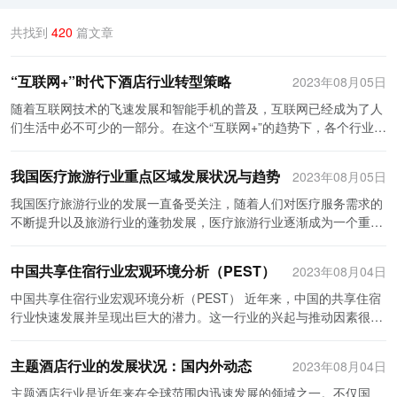
共找到
420
篇文章
“互联网+”时代下酒店行业转型策略
2023年08月05日
随着互联网技术的飞速发展和智能手机的普及，互联网已经成为了人
们生活中必不可少的一部分。在这个“互联网+”的趋势下，各个行业都
在积极转型，争取在竞争中立于不败之地。酒店行业作为服务行业的
重要一环，也需要根据这个趋势进行转型，以适应社会的发展。 酒店
我国医疗旅游行业重点区域发展状况与趋势
2023年08月05日
作为旅游行业的代表，一直以来都是以实体店面为主要经营模式，但
现在随着互联网技术的普及应用，传统的酒店模式面临着许多挑战和
我国医疗旅游行业的发展一直备受关注，随着人们对医疗服务需求的
机遇。互联网旅游平台的兴起使得传统酒店业不得不面临直接面对消
不断提升以及旅游行业的蓬勃发展，医疗旅游行业逐渐成为一个重要
费者的竞争，所以进行转型势在必行。 首先，酒店业需要在市场推广
的经济增长点。在我国，一些地区拥有较为优质的医疗资源和旅游资
方面大胆创新。随着互联网的快速发展，传统的宣传方式正在逐渐失
源，成为医疗旅游行业的重点发展区域。 首先，我国一些大城市如北
中国共享住宿行业宏观环境分析（PEST）
2023年08月04日
去效果，所以酒店业需要大胆尝试使用互联网广告、社交媒体等新的
京、上海、广州等拥有先进的医疗设施和技术力量，吸引了大量国内
宣传渠道。通过这些新的宣传方式，能够更好地触达整个市场，吸引
外患者前来就医。这些城市的医疗机构具备国际水平的医疗设备和专
中国共享住宿行业宏观环境分析（PEST） 近年来，中国的共享住宿
更多的潜在客户。同时，也可以通过数据分析的方式，了解客户的需
业的医疗团队，能够提供高质量的医疗服务。同时，这些城市的旅游
行业快速发展并呈现出巨大的潜力。这一行业的兴起与推动因素很
求和偏好，从而进行更好的服务。 其次，酒店业需要加大信息化建设
资源也十分丰富，如故宫、长城、上海外滩等，吸引了大量游客前来
多，其中包括政治、经济、社会和技术等宏观环境的影响。本文将从
力度。互联网+时代，信息化建设已经成为了各行各业的发展必要条
旅游观光。因此，这些城市成为了我国医疗旅游行业的重点发展区
四个方面对中国共享住宿行业的宏观环境进行分析。 首先，政治环境
主题酒店行业的发展状况：国内外动态
2023年08月04日
件。酒店业应该将信息化技术运用到酒店的各个环节，从酒店的预
域。 其次，我国一些具有特色的地区也逐渐崭露头角，成为医疗旅游
对共享住宿行业有着重要的影响。中国政府鼓励创新创业，并将共享
订、入住到服务，都应该实现在线化、自动化处理。例如，通过直接
的新兴区域。例如，云南省拥有得天独厚的自然景观和民族文化，吸
经济发展作为“国家队”来支持。政府通过一系列政策的制定和优惠政
主题酒店行业是近年来在全球范围内迅速发展的领域之一。不仅国