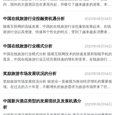
在线预订系统，客户可以更方便地查看酒店的房型、价格、评价等信
引了大量的游客。同时，该地区也发展了一批以中医为特色的医疗机
策的发放，推动了共享住宿行业的快速发展。例如，政府提供了相应
内，国外的主题酒店也在逐渐兴起，并吸引了越来越多的游客。本文
息，并直接进行预订。同时，也可以通过智能化的酒店管理系统，提
构，吸引了国内外患者前来寻求中医治疗。类似的情况还有海南省，
的税收优惠、土地使用政策和金融支持等，为共享住宿企业的发展提
将分两部分介绍国内外主题酒店行业的发展状况。 国内主题酒店行业
高酒店的服务质量和效率。 此外，酒店业还可以合作发展新的业务模
该省拥有丰富的海滩资源和温泉资源，吸引了大量的休闲旅游者。海
供了有力的支持。 其次，经济环境也是共享住宿行业发展的重要因
的发展 国内的主题酒店行业起步较晚，但在过去几年间取得了显著的
中国在线旅游行业投融资机遇分析
2023年08月04日
式。可以和互联网旅游平台等相关企业合作，共同打造线上线下一体
南也积极引进国际先进的医疗设备和技术，逐步发展起了医疗旅游产
素。中国经济的快速增长为人们提供了更多的旅游和商务出行机会，
发展。随着国内旅游业的快速发展以及人们对旅游体验的需求不断提
化的服务模式，通过他们的用户流量引流来扩大自身的影响力。同
业。 此外，我国一些边境城市也开始发展医疗旅游行业。例如，广西
同时也刺激了住宿需求的增加。共享住宿平台通过提供相对便宜的住
升，主题酒店作为一种独特的住宿选择逐渐受到欢迎。主题酒店通过
随着互联网的迅猛发展，中国的在线旅游行业也蓬勃发展起来。在线
时，酒店业还可以借助互联网技术，开展一些新的业务，如提供旅游
壮族自治区与越南、老挝等国家接壤，该地区的医疗机构逐渐成为国
宿选择，满足了人们对于个性化、低成本、高性价比住宿的需求。此
为游客提供与主题相关的装饰和服务，为他们带来了一种与众不同的
旅游行业以其便捷、快速和个性化的特点，受到了越来越多消费者的
攻略、当地特色体验等，吸引更多的客户。通过合作发展新的业务模
内外患者前来就医的热门选择。同时，广西自然资源丰富，如桂林山
外，共享住宿行业也带动了相关产业的发展，如清洁、维修、家居装
入住体验。 在国内，主题酒店的类型多种多样，涉及的主题也十分丰
青睐。因此，这个行业也吸引了大量的投资，投融资机会层出不穷。
式，能够提高酒店的竞争力，推动酒店业的快速发展。 最后，酒店业
水、南宁青秀山等，吸引了大量旅游者。相比于一些大城市，边境城
饰等，间接推动了就业和经济增长。 第三，社会环境也对共享住宿行
富。有的主题酒店以文化背景为主题，如古代宫殿风格、民族特色
首先，中国在线旅游行业的市场规模巨大，拥有广阔的发展空间。随
中国在线旅游行业模式分析
还要注重提升服务质量。互联网+时代，消费者具有更高的要求和更
2023年08月04日
市的医疗旅游发展潜力更大，也更具有竞争力。 根据以上情况可以看
业产生了积极的影响。中国人民对于消费升级有着强烈的需求，倾向
等；有的以动漫IP为主题，如迪士尼、猫咪等；还有的以奇幻风格为
着国内经济的不断增长，人们的消费水平也不断提高。旅游已经成为
多的选择权。为了吸引更多的客户和提高忠诚度，酒店业需要提供更
出，我国医疗旅游行业的重点发展区域主要集中在大城市、具有特色
于追求个性化和独特的体验。共享住宿平台提供了更加灵活、个性化
主题，如梦幻森林、童话世界等。这些独特的主题给游客带来了全新
人们日常生活中重要的消费项目之一。据统计，中国的在线旅游市场
中国在线旅游行业模式分析 随着互联网技术的快速发展和智能手机的
好的服务质量。通过引入互联网技术，可以实现多种服务的在线化，
的地区和边境城市。这些区域既拥有优质的医疗资源，又有丰富的旅
的住宿选择，满足了人们对不同住宿需求的追求。此外，共享住宿还
的体验，增加了他们的兴趣和好奇心。 此外，国内的主题酒店还注重
规模已经超过了1000亿元人民币，并且还在以每年30%的速度增长。
普及，中国在线旅游行业正经历着快速的增长和变革。在线旅游行业
如在线预订、在线支付、在线咨询等，提高客户的满意度。同时，还
游资源，能够满足患者就医和游客旅游的需求。未来，随着医疗技术
加强了人与人之间的交流和互动，促进了不同地区和文化之间的交流
服务的个性化和品质的提升。在基础设施方面，它们投入了大量的资
这个庞大的市场规模为投资者提供了巨大的机会。 其次，中国在线旅
模式的发展已经极大地改变了人们旅游消费的方式和习惯。本文将探
可以通过数据分析客户的评价和反馈，及时调整服务策略，保持服务
的不断创新和旅游市场的不断壮大，我国医疗旅游行业将继续向更广
与了解。 最后，技术环境的进步也为共享住宿行业的发展提供了有力
金和精力，对客房设施、餐饮服务、娱乐设施等进行了升级和改造。
游行业的发展潜力巨大。目前，中国在线旅游的渗透率还不高，只有
讨中国在线旅游行业的模式特点和未来发展趋势。 首先，中国在线旅
的持续优化。 在“互联网+”趋势下，酒店行业需要积极转型，以适应
奖励旅游市场发展状况的分析
阔的领域发展。 同时，我国的医疗旅游行业也需要关注一些问题和趋
2023年08月04日
支持。移动互联网的普及和支付手段的便捷性为共享住宿平台的发展
在服务方面，它们注重提供个性化的服务，提供与主题相关的特色活
不到30%的人使用在线旅游服务。相比之下，发达国家的渗透率已经
游行业的模式以平台化为主要特点。目前，中国在线旅游平台主要有
社会的发展。通过创新宣传方式、加大信息化建设力度、合作发展新
势。首先，医疗旅游行业需要注重提升服务质量，不仅要保证医疗水
创造了良好的条件。通过手机应用，用户可以轻松地搜索、预订和支
动和体验，让游客在入住期间得到独一无二的待遇。 国外主题酒店行
超过了50%。这说明中国在线旅游行业还有很大的发展空间。未来，
携程、去哪儿、马蜂窝等。这些平台通过整合众多旅行社的资源和产
奖励旅游市场发展状况分析 旅游业一直被视为推动经济增长的重要领
的业务模式和提升服务质量，酒店业可以在激烈的竞争中立于不败之
平，还要提供周到的服务，使患者和游客都能获得良好的体验。其
付住宿，提高了用户的便利性和体验。同时，技术的进步也为共享住
业的发展 国外的主题酒店行业发展较早，已经形成了较为成熟的市
随着技术的进步和用户需求的不断增长，中国在线旅游行业有望继续
品，提供一站式的旅游服务。消费者可以在平台上进行航班、酒店、
域。在过去的几十年里，不断增长的旅游需求为旅游市场带来了巨大
地，实现持续发展。
次，医疗旅游行业需要加强监管，打击不合法的医疗机构和旅行社，
宿企业提供了更好的管理和监控手段，提高了服务的质量和效率。 综
场。一些国外的主题酒店如日本的胶囊旅馆、美国的童话酒店等，以
保持快速增长的态势。这为投资者提供了丰富的投资机会。 再次，中
门票等各种旅游产品的预订和购买。平台还提供旅游攻略、目的地介
的发展机遇。为了进一步推动旅游业的发展，许多地区和国家开始采
保护患者和游客的合法权益。另外，医疗旅游行业还需要进一步发展
上所述，中国共享住宿行业的发展离不开政治、经济、社会和技术等
其独特的风格和服务赢得了全球游客的喜爱。 日本的胶囊旅馆是一种
国在线旅游行业的竞争格局相对稳定。目前，中国的在线旅游市场集
绍、用户评价等信息，在线用户可以通过平台分享旅游经验和互动交
取奖励措施来吸引更多的游客。本文将分析奖励旅游市场发展的状
跨境医疗服务，吸引更多国际患者来华就医，提升行业的国际竞争
中国新兴酒店类型的发展现状及发展机遇分
宏观环境的支持和推动。政府的政策支持、经济的快速增长、人们的
小型的主题酒店，其特色在于提供紧凑而功能齐全的小房间，价格相
中度较高，几家大型企业占据了主导地位。这使得竞争格局相对稳
流。这种平台化的模式，有效地提高了旅游信息的透明度，降低了旅
况。 首先，奖励旅游市场的政策措施对旅游业的发展起到了积极的推
2023年08月04日
力。 综上所述，我国医疗旅游行业的重点发展区域集中在大城市、具
消费升级和技术的进步都为共享住宿行业提供了良好的机遇和环境。
对较低。这种以小空间为特点的胶囊旅馆既满足了旅客的住宿需求，
析
定，不太容易出现剧烈的市场震荡。对于投资者来说，这意味着投资
游成本，并为消费者提供了更多的选择和便利。 其次，中国在线旅游
动作用。许多地区和国家实施了免签、降低签证费、提供签证便利等
有特色的地区和边境城市。随着医疗技术的不断创新和旅游市场的不
尽管共享住宿行业还面临一些挑战，如安全、服务质量和监管等问
又提供了独特的入住体验。 美国的童话酒店是一种以童话故事为主题
风险相对较低。同时，大型企业的领先地位也为新进入市场的企业提
行业的模式强调用户体验和个性化服务。在线旅游平台通过大数据分
政策，吸引了更多的游客来访。例如，中国大陆推出了免签政策，简
中国新兴酒店类型发展现状及发展机遇分析 酒店业是旅游业的重要组