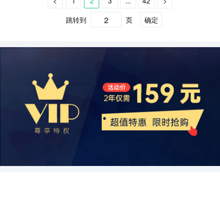
<
1
2
3
...
42
>
在线旅游行业将不断创新和发展，提供更多、更好的旅游产品和服
下，旅游业能够继续健康快速发展，为地区和国家经济增长做出更大
责推广和销售酒店产品，吸引更多的消费者。最后，人才培养环节则
术的应用：新兴酒店类型更加注重互联网技术的应用，通过在线预订
以及人们对方便、快捷食品的需求增加所致。另外，全球化和城市化
务。
贡献。
是保障精品酒店高质量服务的重要一环，通过培训和人才引进，提高
平台、社交媒体等渠道进行营销和推广。这种方式能够更好地与年轻
也为快餐行业的发展提供了机遇，许多国际快餐品牌在全球范围内扩
跳转到
页
确定
员工的专业素养和服务意识。 在中国精品酒店产业链中，房地产开发
人群接触，满足他们对个性化和便捷化服务的需求。 4. 经济效益提
张。 其次是竞争格局。快餐行业竞争激烈，主要品牌包括麦当劳、肯
环节具有重要意义。随着越来越多的中国人开始注重生活品质和体
升：新兴酒店类型通常拥有较高的利润率。尤其是创意民宿和设计酒
德基、必胜客等。这些品牌竞争力强大，具有高度的品牌认知度和市
验，精品酒店的需求也逐渐增长。而房地产商则逐渐意识到这一市场
店，它们的独特卖点和高品质服务吸引了一批忠实的高端客户。这进
场份额。但是，近年来，一些新兴的快餐品牌也在快速崛起，如五芳
潜力，将酒店纳入项目规划，推动了精品酒店的扩张。同时，设计与
一步推动了这些酒店类型的发展，并带动了旅游业的经济效益提升。
斋、呷哺呷哺等，推动市场竞争更加激烈。 接下来是消费者需求和消
装修环节也逐渐受到重视。消费者对于个性化、文化特色强烈体验的
总结起来，中国新兴酒店类型的发展现状呈现出多样化和个性化的特
费习惯的变化。快餐行业不仅要满足传统的消费者需求，如快速、方
需求，使得酒店设计成为吸引客户的重要因素。因此，酒店设计与装
点，并带来了发展机遇。随着旅游消费升级、当地文化的推广、互联
便、价格合理等，还要顺应消费者对健康和营养的追求。这也是快餐
修环节逐渐发展成为独立的行业，为精品酒店提供专业的设计服务。
网技术的应用以及经济效益的提升，新兴酒店类型有着广阔的发展前
品牌在过去几年中推出更多健康食品和有机食品的原因之一。消费者
在设备与供应环节，中国制造业的快速发展也为精品酒店的发展提供
景。酒店业经营者应抓住这些机遇，积极创新和改进自身的经营模
对食品安全和可持续发展的关注也在推动行业变革。 此外，快餐行业
了有力支持。中国酒店设备和用品制造商逐渐成为重要的供应商，为
式，以适应市场的需求变化，并提供更好的住宿体验。
还需要关注技术创新和数字化转型。移动支付、外卖平台以及智能点
精品酒店提供高品质、创新的产品。同时，市场与销售环节的快速发
餐系统等科技创新正在为快餐行业带来巨大的变革。通过提供更加便
展也为精品酒店提供了广阔的发展空间。消费者对于个性化服务和独
捷的点餐和支付方式，快餐品牌可以提高顾客体验，并提高运营效
特体验的追求，使得精品酒店有了广阔的市场。 最后，人才培养环节
率。 快餐行业的发展趋势值得关注。首先，快餐品牌将继续推出更多
也为中国精品酒店的发展起到了关键作用。高质量的服务是精品酒店
健康和营养的产品，以满足消费者的需求。其次，外卖和送餐服务将
的核心竞争力，而人才是高质量服务的保障。因此，精品酒店需要投
继续成为快餐行业的重要发展方向。这一趋势在疫情期间尤为明显，
入大量资源进行人才培养和引进。同时，相关院校和培训机构也为人
很多快餐品牌加速了外卖业务的发展。第三，快餐品牌可以探索新的
才的培养提供了有力支持，为精品酒店行业培养了大量专业人才。 综
市场，如二三线城市和农村市场，这些市场潜力巨大但相对较为被忽
上所述，中国精品酒店产业链全景呈现出蓬勃发展的态势。房地产开
视。 总的来说，快餐行业是一个充满机遇和挑战的行业。要在竞争激
发、设计与装修、设备与供应、市场与销售、人才培养等环节密切配
烈的市场中脱颖而出，快餐品牌需要不断创新、满足消费者需求，并
合，为精品酒店的快速发展提供了有力支持。同时，中国精品酒店行
加强技术创新和数字化转型。只有这样，快餐品牌才能在快餐行业中