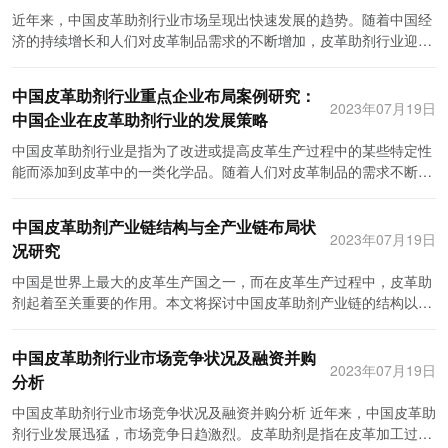
领域，而现在，随着整个安全防护市场的发展，防弹衣也开始向更多
断进行创新，推出新型的防弹材料和设计，提高防弹衣的性能。 其
对防弹衣的需求量大，给防弹衣行业带来了广阔的市场。此外，恐怖
近年来，中国皮革助剂行业市场呈现出快速发展的趋势。随着中国经
行业渗透。例如，消防员、特警、押运员、安保人员等，都有了防弹
次，防弹衣的技术不断发展，产品性能逐渐改善。在过去的几年里，
主义、犯罪活动和战争等因素也进一步推动了防弹衣市场的增长。 行
济的持续增长和人们对皮革制品需求的不断增加，皮革助剂行业迎来
衣的需求。此外，随着人们对于旅游安全的日益关注，一些旅游项目
防弹衣的重量和厚度已经显著减少，同时能够提供更好的防弹能力和
业规模 据市场调研报告显示，2019年全球防弹衣市场规模达到了10
了前所未有的发展机遇。然而，随之而来的是市场竞争的加剧和技术
也开始提供防弹衣，以增加游客的安全感。因此，中国防弹衣行业的
舒适度。采用更先进的纤维材料、陶瓷板、金属合金等材料，使得防
亿美元以上，预计到2025年将有望增长至30亿美元。中国作为世界
创新的不断更新。在这个背景下，如何把握市场前瞻及制定有效的投
市场份额进一步扩大，产品的细分领域也更加多元化。 然而，在中国
中国皮革助剂行业重点企业布局案例研究：
弹衣的防护效果更加出色。此外，一些制造商还研发了可穿戴电子设
防弹衣市场的重要生产和消费国，也有着巨大的增长潜力。因此，防
资战略规划策略成为了行业内企业亟待解决的问题。 首先，我们需要
2023年07月19日
防弹衣行业发展过程中仍存在着一些挑战。首先，虽然中国的防弹衣
备的防弹衣，提供更多的功能，如温度控制、通信和定位等。 再次，
中国企业在皮革助剂行业的发展策略
弹衣行业在全球范围内已经成为一个规模庞大的产业。 技术创新 随
了解当前中国皮革助剂行业的市场前景。根据市场研究机构的数据显
质量得到了很大提升，但其与世界领先国家的产品还存在一定差距。
全球防弹衣市场的需求呈增长趋势。随着恐怖主义和罪案活动的增
着科技的不断进步，防弹衣行业也在不断进行技术创新，以提供更高
示，中国皮革助剂市场从2019年至2023年有望以年均增速超过10%
中国皮革助剂行业是指为了改进或提高皮革生产过程中的某些特定性
由于技术壁垒和专利保护的限制，中国的防弹衣在国际市场上还难以
加，一些国家对公共安全的要求也在加强。政府和安全机构将防弹衣
的保护水平和更舒适的穿着体验。传统的防弹衣主要采用钢板或陶瓷
的速度增长。这主要得益于中国皮革制品市场的扩大和对品质与功能
能而添加到皮革中的一类化学品。随着人们对皮革制品的需求不断增
竞争。其次，防弹衣的高价格限制了一些中小企业的发展，降低了产
作为基本装备，以保障执法人员和军事人员的安全。此外，一些行
板进行防护，但由于重量大、柔韧性差等问题，限制了其在实际应用
要求的提高。同时，环保和可持续发展也成为了当前中国皮革助剂行
加，中国的皮革助剂行业也得到了快速发展。在该行业中，有若干家
品的普及度。此外，一些公司对于防弹衣的市场需求和技术趋势了解
业，如石油和天然气、建筑和航空航天等，也需要使用防弹衣来保护
中的发展空间。因此，目前市场上出现了许多新材料的防弹衣，如超
业的发展方向。因此，未来市场将更加注重绿色环保的助剂产品，对
重点企业布局非常成功，并取得了显著的成绩。 一家重点企业布局成
不多，导致产品设计和研发不够符合实际需求。 综上所述，中国防弹
工作人员的安全。 未来，全球防弹衣行业将继续保持良好的发展态
高分子量聚乙烯纤维、芳纶纤维和陶瓷复合材料等，具有更轻、更柔
中国皮革助剂产业链结构与全产业链布局状
低污染、高性能的产品需求将大幅增长。 其次，针对市场前景，企业
功的案例是广东万浩德化工有限公司。该公司是一家专业从事皮革助
2023年07月19日
衣行业在技术研发、市场规模和产品多样性方面取得了显著的发展。
势。首先，全球安全风险的持续存在将继续推动防弹衣的需求增长。
软和更高的防护性能。 发展前景 随着人们对个人安全的关注度不断
况研究
在制定投资战略规划策略时应重点考虑以下几个方面： 1.加大研发投
剂研发、生产和销售的企业。多年来，该公司一直致力于提供高品质
然而，仍需面对一些挑战。为了进一步推动行业发展，中国的防弹衣
恐怖主义、罪案和武装冲突等威胁仍旧存在，政府和安全机构将继续
提高，防弹衣行业有着广阔的发展前景。首先，随着科技的进步和材
入。随着市场竞争的加剧，研发新产品和技术创新将成为企业获得竞
的产品和优质的服务。通过技术创新和市场拓展，广东万浩德化工有
中国是世界上最大的皮革生产国之一，而在皮革生产过程中，皮革助
企业需要加大技术创新力度，提高产品质量和性能。同时，政府和行
加强对公共安全的保护，推动防弹衣市场的发展。 其次，在技术创新
料的不断创新，防弹衣的性能和质量将得到进一步提高。其次，随着
争优势的关键。企业应加大研发投入，提高技术水平，开发符合市场
限公司成为了中国皮革助剂行业的领军企业之一。 广东万浩德化工有
剂起着至关重要的作用。本文将探讨中国皮革助剂产业链的结构以及
业协会也应加强对于防弹衣行业的支持和指导，促进企业之间的合作
的推动下，防弹衣的性能和舒适性将进一步提高。新材料和新技术的
国家军队的现代化建设，防弹衣在军事领域的需求将会增加。再次，
需求的高性能、低污染的皮革助剂产品。 2.加强合作与创新。目前，
限公司在重点企业布局方面采取了多种策略。首先，公司在产品研发
全产业链的布局状况。 首先，我们来了解一下中国皮革助剂产业链的
与交流。通过各方力量的共同努力，相信中国防弹衣行业将迎来更加
应用将使防弹衣更轻便、更防护、更舒适，提高使用者的工作效率和
全球反恐战争的不断升级，将会促使安保行业对防弹衣等装备的需求
国内外皮革助剂企业之间的合作与创新已成为一种趋势。在市场前景
方面投入了大量资源，引进了一批具有国际先进水平的研发设备和技
结构。皮革助剂产业链包括原材料供应商、生产商、分销商以及最终
辉煌的未来。
生活质量。与此同时，可穿戴设备和智能防护技术的发展也将为防弹
不断增加。此外，随着中国经济的不断发展，对个人和财产安全的保
不断变化的情况下，企业应积极与相关行业的企业进行合作，共同开
中国皮革助剂行业市场竞争状况及融资并购
术人才。这使得该公司能够不断推出满足市场需求且具有竞争力的创
使用者。原材料供应商主要提供各种化学品，如染料、助剂等。生产
衣行业带来新的增长点。 最后，全球防弹衣市场将呈现出国际化和多
2023年07月19日
障需求也在逐渐提高，这将为防弹衣行业提供更大的市场空间。 总结
展技术研发、资源共享等方面的合作。同时，也应积极参与国内外行
分析
新产品。其次，广东万浩德化工有限公司积极拓展市场，与国内外多
商则负责将原材料加工成成品，包括染料的配方、生产过程等。分销
元化的特点。随着全球贸易的发展，防弹衣的国际贸易将更加活跃。
防弹衣行业在市场需求、行业规模、技术创新和发展前景等方面都显
业和技术交流会议，了解市场动态和行业前沿。 3.注重品牌建设。在
家知名的皮革制品企业建立了稳定的合作关系，不仅拓宽了销售渠
商将成品销售给最终使用者，如制革厂、鞋厂等。最终使用者则将皮
各国制造商将不断提高产品质量和竞争力，争夺更多的市场份额。另
中国皮革助剂行业市场竞争状况及融资并购分析 近年来，中国皮革助
示出良好的发展态势。随着人们对个人安全和国家安全的日益重视，
市场中树立良好的品牌形象，成为赢得消费者青睐的重要手段。企业
道，还提高了公司在行业内的影响力。此外，公司还注重人才培养与
革制成各种产品，如皮鞋、皮衣等。 在全产业链的布局状况方面，中
外，新兴市场和发展中国家对防弹衣的需求也将逐步增加，为全球防
剂行业发展迅猛，市场竞争日趋激烈。皮革助剂是指在皮革加工过程
防弹衣行业将会继续迎来更多的机遇和挑战。我们有理由相信，在各
应加强对品牌建设的投入，提升品牌知名度和影响力。同时，注重产
团队建设，建立了一支技术精湛、经验丰富的研发团队，为公司的长