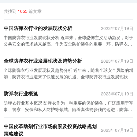
共找到
1055
篇文章
中国防弹衣行业的发展现状分析
2023年07月19日
中国防弹衣行业发展现状分析 近年来，全球恐怖主义活动频发，对于
公共安全的需求越来越高。作为安全防护装备的重要一环，防弹衣的
市场需求也随之增长，中国防弹衣行业得到了蓬勃发展。本文将对中
国防弹衣行业的发展现状进行分析。 首先，中国防弹衣行业在技术研
全球防弹衣行业发展现状及趋势分析
2023年07月19日
发方面取得了长足进步。过去，中国的防弹衣技术主要依赖进口，国
内产能有限。然而，随着国家加大科技创新力度，中国防弹衣行业开
全球防弹衣行业发展现状及趋势分析 近年来，随着全球安全风险的增
始注重自主研发。现在，中国的防弹衣不仅在质量上有了显著提升，
加，防弹衣行业迎来了快速发展的机遇。全球防弹衣行业发展现状稳
还在重量、舒适度和适应性方面有了很大的突破。例如，一些新型的
步增长，并且有望在未来几年继续保持良好的势头。本文将分析全球
防弹衣采用了轻质材料，大大降低了佩戴者的负重感，并提高了活动
防弹衣行业的现状，并探讨其未来的发展趋势。 目前，全球防弹衣行
防弹衣行业概览
2023年07月19日
的灵活性。这些技术创新让中国的防弹衣具备了更强的市场竞争力。
业市场规模较小，但增长迅猛。根据市场调研机构的数据显示，2019
其次，中国防弹衣行业在市场规模上逐渐扩大。随着社会的发展和人
年全球防弹衣市场规模达到了50亿美元。主要是由于安全意识的提升
防弹衣行业基本概况 防弹衣作为一种重要的保护装备，广泛应用于军
们安全需求的提升，中国的防弹衣市场规模呈现出持续增长的趋势。
以及恐怖主义和罪案活动的增加，推动了防弹衣的需求。 全球防弹衣
事、警察、安保和私人防护等领域。随着离弦箭步伐的迈进，防弹衣
根据研究机构的报告，2019年中国防弹衣市场规模已经达到了数百亿
行业的现状主要由以下几个方面的发展特点所构成： 首先，全球防弹
行业逐渐崭露头角，并展现出极大的发展潜力。本文将从市场需求、
元，预计未来几年将保持较高增长率。这一市场潜力吸引了越来越多
衣市场的竞争格局逐渐形成。目前，市场上主要的防弹衣制造商包括
行业规模、技术创新和发展前景等方面，对防弹衣行业的基本现状进
中国皮革助剂行业市场前景及投资战略规划
的企业进入防弹衣行业，推动了行业的进一步发展。 另外，中国防弹
美国的DuPont、Honeywell以及英国的Polymasc等。这些公司以其
行讨论。 市场需求 随着全球安全形势的日益严峻，对个人和组织安
2023年07月19日
策略建议
衣行业在产品细分上愈发多样化。过去，防弹衣主要用于军事和警察
先进的技术和高质量的产品在市场上占有较大份额，同时，它们还不
全的需求也越来越高。军事、警察、安保人员和私人防护等专业人士