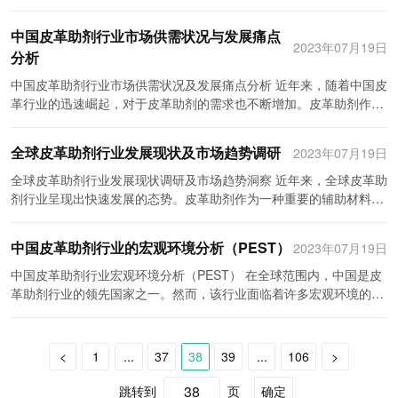
国皮革助剂产业链呈现出以下几个特点。首先是上下游紧密联系。中
弹衣市场带来新的增长空间。 综上所述，全球防弹衣行业正处于快速
中起到辅助作用的化学品，广泛应用于皮革染色、鞣制、润饰等环
方的努力和推动下，防弹衣行业将会蓬勃发展，为个人和社会安全作
品质量和服务，不断提升用户满意度，建立长期稳定的合作关系。 4.
期发展提供了强有力的支持。 广东万浩德化工有限公司的成功案例还
国有着丰富的皮革原材料资源，如牛皮、猪皮等。这就为皮革助剂产
发展期，市场需求呈增长态势。技术创新和需求驱动将推动行业的发
节。随着国内皮革行业的不断壮大，对皮革助剂的需求也日益增加，
出更大的贡献。
关注环保和可持续发展。在绿色发展成为行业发展方向的背景下，企
在于其积极参与行业标准的制定与推动。作为行业的龙头企业，该公
中国皮革助剂行业市场供需状况与发展痛点
业链提供了稳定的原材料供应源。其次，中国的皮革助剂生产商数量
展。未来几年，随着安全风险的持续存在，防弹衣行业有望继续保持
推动了行业市场的发展。 目前，中国皮革助剂行业市场竞争主要集中
2023年07月19日
业应注重产品的环保性能和可持续发展能力。积极推广和采用低污
司深知标准的重要性。因此，公司与国内外相关机构密切合作，积极
分析
众多，技术实力不断提升。这些生产商在提高产品质量、降低生产成
稳定增长，并且将进一步提升产品性能和拓展国际市场。
在国内外知名企业和中小型企业之间。知名企业具有较强的技术实力
染、可再生资源的助剂产品，提高企业的环境形象和可持续发展能
参与制定与推动皮革助剂行业的相关标准，努力提高整个行业的技术
本等方面取得了重要进展，使得中国的皮革助剂在国内外市场上具有
和品牌影响力，拥有广泛的客户群体，并通过研发创新、产品优质性
中国皮革助剂行业市场供需状况及发展痛点分析 近年来，随着中国皮
力。 综上所述，中国皮革助剂行业的市场前景良好，但也面临着激烈
水平和产品质量。 此外，广东万浩德化工有限公司还致力于环保与可
竞争优势。再次，中国的皮革助剂分销商网络覆盖广泛。各个地区的
以及售后服务等方面的竞争来巩固市场份额。中小型企业则主要通过
革行业的迅速崛起，对于皮革助剂的需求也不断增加。皮革助剂作为
的市场竞争和技术创新的挑战。企业在制定投资战略规划策略时应加
持续发展。在产品研发和生产过程中，该公司注重绿色环保，努力减
皮革分销商通过合作共赢的方式，形成了庞大的销售网络，保证了产
价格竞争来争取市场份额，但由于技术实力相对较弱，产品质量和稳
一种用于提高皮革质量和性能的添加剂，在皮革生产过程中起到了重
大研发投入、加强合作与创新、注重品牌建设和关注环保和可持续发
少对环境的影响。公司的产品符合国家环保标准，并且在市场上受到
品能够迅速流通到各个市场。最后，中国的皮革助剂最终使用者多样
定性可能存在一定的问题。 同时，随着行业市场竞争的加剧，皮革助
要的作用。然而，目前中国的皮革助剂行业还存在一些供需状况不平
展等方面下功夫。通过不断提高产品技术水平和满足市场需求，企业
了广大客户的好评。 综上所述，广东万浩德化工有限公司是中国皮革
化。中国制革厂、鞋厂等在国内外市场上占有重要地位，对于皮革助
全球皮革助剂行业发展现状及市场趋势调研
2023年07月19日
剂企业也开始加大对融资并购活动的关注。通过融资并购来整合行业
衡和发展痛点，需要加以解决。 首先，从市场供需状况来看，中国的
将能够在快速发展的皮革助剂市场中获得更大的发展空间和竞争优
助剂行业中一家重点企业布局非常成功的企业。该公司凭借技术创
剂的需求量非常大，这也为中国皮革助剂产业提供了良好的市场前
资源，提升企业实力和竞争力，已成为企业追求发展的必然选择。通
皮革助剂市场需求持续增长，但供给能力相对不足。随着消费者对皮
势。
全球皮革助剂行业发展现状调研及市场趋势洞察 近年来，全球皮革助
新、市场拓展、人才培养与团队建设、参与行业标准制定与推动以及
景。 然而，中国的皮革助剂产业链面临着一些挑战。首先是环保要求
过并购，企业可以快速获取新技术、产品和市场渠道，提高市场份额
革产品品质的要求提高，对于皮革助剂的需求也在不断增加。然而，
剂行业呈现出快速发展的态势。皮革助剂作为一种重要的辅助材料，
环保与可持续发展等方面的努力，赢得了良好的市场声誉和广泛的市
的提高。随着世界对环境问题的重视程度不断加大，中国皮革助剂产
和品牌影响力，实现规模效应和资源共享。 在融资并购过程中，企业
国内的皮革助剂生产厂家数量有限，产能不够，导致供给能力不足。
广泛应用于皮革制品的生产过程中，可以改善皮革品质、提高生产效
场认可。相信在未来的发展中，广东万浩德化工有限公司将继续保持
业面临着严格的环保要求。生产商需要不断研发环保型皮革助剂，以
需要注重以下几个方面：首先，选择合适的并购对象。企业应结合自
这使得一些皮革助剂的价格居高不下，给企业带来了一定的成本压
率，因此备受制革企业的青睐。本文将从行业发展现状调研及市场趋
领先地位，并为中国皮革助剂行业的发展贡献更多可持续的力量。
满足市场需求。其次是品牌建设的不足。虽然中国的皮革助剂生产商
中国皮革助剂行业的宏观环境分析（PEST）
2023年07月19日
身发展需求和战略布局，选择能够互补自身优势的企业进行合作，避
力。因此，需要进一步扩大皮革助剂的产能，满足市场需求。 其次，
势两个方面对全球皮革助剂行业进行深入探讨。 目前全球皮革助剂行
数量众多，但知名度较低，缺乏具有竞争力的品牌。因此，中国皮革
免重复竞争和资源浪费。其次，进行充分的尽职调查。在进行并购交
从市场竞争角度来看，中国的皮革助剂行业存在价格竞争激烈的问
业发展取得了长足进步。据相关数据显示，全球皮革助剂市场规模不
中国皮革助剂行业宏观环境分析（PEST） 在全球范围内，中国是皮
助剂企业需要加强品牌建设，提高产品竞争力。最后是技术创新能力
易前，企业需要对目标企业进行全面的财务、市场、法律等方面的尽
题。由于市场需求旺盛，一些低价的助剂产品不断涌现，导致价格战
断扩大，预计在未来几年内将继续保持复合增长率达到8%以上。其
革助剂行业的领先国家之一。然而，该行业面临着许多宏观环境的挑
的提升。中国的皮革助剂产业还存在着技术水平不高的问题，与国外
职调查，确保交易的安全可行性。此外，企业还应制定合理的并购策
愈演愈烈。这种价格竞争不仅降低了企业的盈利空间，也限制了企业
中，发展中国家对皮革助剂的需求增长较快，尤其是亚太地区、中东
战。本文将从政治、经济、社会和技术四个方面分析中国皮革助剂行
先进水平相比有一定差距。中国的皮革助剂企业应加大技术创新方面
略，包括对目标企业的估值和交易方式的确定，合同的签订等。 值得
的技术创新和产品升级的空间。因此，企业需要更加注重技术研发，
和非洲地区的市场更是具有巨大潜力。此外，随着环保意识的提高，
业的宏观环境。 政治方面，政府的政策对于皮革助剂行业至关重要。
的投入，提高自身的竞争力。 总的来说，中国的皮革助剂产业链结构
注意的是，并购过程中需要把握好风险控制。在并购过程中可能存在
提高产品质量和附加值，以增强市场竞争力。 第三，从市场监管角度
更加注重对皮革助剂环境影响的监管也在逐步加强，能够提供环保
政府在环保政策方面的加强将对该行业的发展产生重要影响。中国政
紧密，上下游环节协调发展。然而，仍需要面对环保要求提高、品牌
<
1
...
37
38
39
...
106
>
的风险包括信息不对称、经营管理不协调、文化差异等。企业需要制
来看，中国的皮革助剂行业存在质量和安全问题。一些不合格的皮革
型、高效性能的皮革助剂将会成为市场的主流选择。 在全球皮革助剂
府一直致力于推动环保产业的发展，以减少污染和保护自然资源。因
建设不足以及技术创新能力提升等挑战。通过加强研发、品牌建设以
定具体的风险控制措施，避免风险对并购交易的顺利进行产生影响。
助剂存在使用风险，可能对人体健康和环境造成不良影响。目前，我
行业中，营销方式与技术创新不断推动市场发展。传统的销售模式逐
此，政府对于皮革助剂行业的环保要求也将不断提高，这将对企业的
跳转到
页
确定
及技术创新，中国的皮革助剂产业有望进一步提升自身竞争力，并在
总之，中国皮革助剂行业市场竞争激烈，融资并购成为企业追求发展