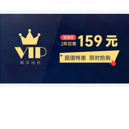
国的皮革助剂标准体系还不完善，监管力度也不够强力。因此，需要
渐向数字化销售转型，电子商务等新型销售渠道的出现为企业开拓新
生产和经营带来一定的压力。此外，政治环境的稳定也是该行业发展
国际市场上取得更大的份额。
的重要途径。企业应注重技术创新和产品质量，提高竞争力，同时积
加强对皮革助剂的质量监管，提高产品的安全性和可靠性，保障消费
的市场提供了方便。此外，面对竞争激烈的市场环境，企业不断加大
的重要因素，政府的稳定政策和对企业的支持将为行业创造有利的营
极寻求融资并购机会，整合行业资源，实现规模效应和资源共享。然
者的合法权益。 最后，在市场发展痛点上，中国的皮革助剂行业亟需
对科研技术的研发投入，致力于开发具有节能环保、高效性能的新型
商环境。 经济方面，市场需求是决定皮革助剂行业增长的关键因素。
而，在进行融资并购时，企业需要慎重选择合适的合作伙伴，进行全
加强创新能力。目前，国内的皮革助剂企业过于依赖进口技术和产
皮革助剂。通过技术创新，企业可以提供更好的产品质量和技术支
随着经济的不断发展和人民生活水平的提高，消费者对于皮革制品的
面的尽职调查，并制定合理的战略和风险控制措施，确保融资并购的
品，自主研发能力较弱。这使得国内企业在市场竞争中处于劣势地
持，进一步提高市场竞争力。 然而，全球皮革助剂行业也面临一些挑
需求将持续增加。此外，国内外市场对于中国皮革助剂的需求也呈现
顺利进行。
位。因此，需要加大对研发投入，培养本土的研发团队，提高自主创
战。首先，原材料价格的不确定性给企业的生产成本带来了一定压
出增长的趋势。然而，经济的波动和不确定性可能会对该行业的发展
新能力，以推动中国皮革助剂行业的快速发展。 综上所述，中国的皮
力。由于皮革助剂生产中常用的原材料在市场上价格波动较大，不稳
带来一定的影响。中国经济发展的不平衡性和结构调整也可能影响皮
革助剂行业市场供需状况不平衡，发展面临一些痛点。为了解决这些
定的原材料供应链可能会导致企业的生产成本飙升。其次，环保政策
革助剂行业的竞争力和市场份额。 社会方面，消费者对于环保和可持
问题，需要加大供给侧改革力度，扩大产能；注重技术创新，提高产
的加强使得许多传统的皮革助剂被逐渐淘汰，企业需要不断研发和改
续发展的关注不断增加，对于皮革行业来说，这是一个重要的趋势。
品质量；加强质量监管，保障消费者权益；加强自主研发能力，提升
进产品，以满足市场对环保产品的需求。此外，全球市场竞争激烈，
消费者对于产品质量和安全性的要求也在不断提高，这对于皮革助剂
企业竞争力。相信在政府、企业和社会各方共同努力下，中国的皮革
企业需要提升产品质量和品牌形象，加强市场营销和品牌宣传，提高
行业来说是一个挑战和机遇。此外，劳动力市场的供应和劳动力成本
助剂行业将迎来更好的发展。
市场份额和竞争力。 展望未来，全球皮革助剂行业有望进一步发展壮
也将对行业发展产生影响。社会稳定和和谐的发展环境是保障该行业
大。随着全球皮革制品市场规模的逐步扩大，对皮革助剂的需求也将
可持续发展的基础。 技术方面，科技的快速发展将为皮革助剂行业带
持续增长。同时，随着生活水平的提高，人们对皮革制品的品质和环
来新的机遇。新技术的应用将提高产品质量和生产效率，降低生产成
保性要求也日益提高，为企业提供了发展的机遇。因此，企业应加大
本。同时，技术的创新也将促使企业在竞争中保持竞争优势。然而，
技术研发力度，开发出更加环保、高效的皮革助剂产品，以满足市场
技术进步也意味着行业竞争的加剧，企业需要加强技术研发和创新能
需求。此外，企业应积极探索新的市场渠道，利用互联网和电子商务
力，以适应市场的变化。 综上所述，政治、经济、社会和技术是影响
等新兴销售渠道，拓宽市场辐射面，提高销售额和市场份额。 综上所
中国皮革助剂行业宏观环境的重要因素。政府的环保政策和支持、市
述，全球皮革助剂行业发展现状调研及市场趋势表明，该行业发展潜
场需求的增长、消费者对于环保和产品质量的要求、技术的应用和创
力巨大。企业应积极适应市场变化，加大技术研发力度和市场营销力
新都将对于该行业的发展产生影响。在面对这些挑战和机遇时，企业
度，提高产品质量和环保性能，以获取更多的市场份额和竞争优势。
需要加强自身的创新能力和适应能力，积极应对宏观环境的变化，以
同时，政府部门也应加强对皮革助剂行业的监管，促进行业的健康发