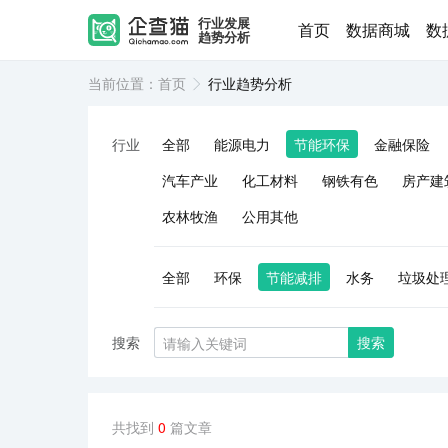
行业发展
首页
数据商城
数
趋势分析
当前位置：
首页
行业趋势分析
行业
全部
能源电力
节能环保
金融保险
汽车产业
化工材料
钢铁有色
房产建
农林牧渔
公用其他
全部
环保
节能减排
水务
垃圾处
搜索
搜索
共找到
0
篇文章