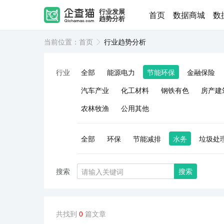
行业发展
首页
数据商城
数
趋势分析
当前位置：
首页
行业趋势分析
行业
全部
能源电力
节能环保
金融保险
汽车产业
化工材料
钢铁有色
房产建
农林牧渔
公用其他
全部
环保
节能减排
水务
垃圾处
搜索
搜索
共找到
0
篇文章