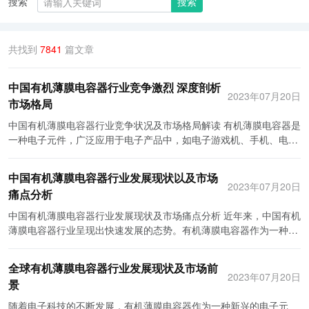
搜索
搜索
共找到
7841
篇文章
中国有机薄膜电容器行业竞争激烈 深度剖析
2023年07月20日
市场格局
中国有机薄膜电容器行业竞争状况及市场格局解读 有机薄膜电容器是
一种电子元件，广泛应用于电子产品中，如电子游戏机、手机、电脑
等。中国有机薄膜电容器行业近年来经历了快速发展，已成为全球最
大的有机薄膜电容器生产和消费国。本文将对中国有机薄膜电容器行
中国有机薄膜电容器行业发展现状以及市场
业的竞争状况和市场格局进行解读。 首先，中国有机薄膜电容器行业
2023年07月20日
痛点分析
在竞争状况上具备一定的优势。中国在有机薄膜电容器生产上有着较
低的成本和大规模的生产能力，这使得中国企业在全球市场上拥有一
中国有机薄膜电容器行业发展现状及市场痛点分析 近年来，中国有机
定的竞争力。此外，中国政府对薄膜电容器行业的支持政策也起到了
薄膜电容器行业呈现出快速发展的态势。有机薄膜电容器作为一种重
积极的促进作用，鼓励企业进行技术研发和创新，提高产品质量和性
要的电子元件，具有体积小、功率密度高、使用寿命长等特点，被广
能，增强市场竞争力。 其次，中国有机薄膜电容器行业的市场格局呈
泛应用于电子产品中，如手机、平板电脑、智能穿戴设备等。 目前，
全球有机薄膜电容器行业发展现状及市场前
现出多样化的特点。中国薄膜电容器行业存在着多家规模较大的企
中国有机薄膜电容器行业有着广阔的市场空间和发展潜力。根据行业
2023年07月20日
景
业，如泰强光电、湖南华声、金辉集团等，它们占据了市场的较大份
研究数据显示，中国有机薄膜电容器市场规模已经逐步增长，并在全
额。同时，还有一些小型企业或新兴企业通过技术创新和市场定位，
球占据重要市场地位。这主要得益于中国电子产品制造业的快速崛起
随着电子科技的不断发展，有机薄膜电容器作为一种新兴的电子元