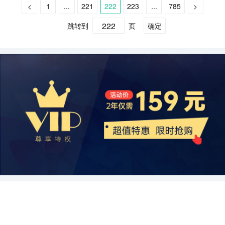
平板主要依赖互联网资源，但由于版权保护等原因，教育资源的更新
次，学生平板行业的发展受益于技术创新和产品升级。学生平板不再
从投资战略的角度出发，探讨中国车载CIS行业的发展现状，并提出
<
1
...
221
222
223
...
785
>
核心技术和创新能力方面仍存在差距。这需要加大对学生平板研发的
才能吸引投资。其次，融资并购涉及到企业及其股东的利益，可能存
和提供比较困难。这导致一些学生平板在长期使用中缺乏新鲜的教育
只是简单的电子书阅读器，而是具备更多丰富的功能和应用。学生平
相应的规划策略和建议。 首先，我们要认识到中国车载CIS行业的市
投入和支持，培养更多高技术人才。 此外，学生平板产业链中的产品
在交易谈判不理想、管理权纷争等问题。此外，融资并购还需要考虑
内容，限制了学生学习的效果。 为了解决这些痛点，学生平板行业需
板通常配备了教育软件、学习工具和学科资源，以满足不同学习阶段
场潜力。目前，中国汽车市场规模庞大，并呈现出不断增长的趋势。
跳转到
页
确定
质量和安全问题也需要重视。一些低价、低质学生平板存在安全隐患
市场整合带来的风险，如人员流失、文化冲突等。 鉴于以上情况，中
要采取一系列措施。首先，提高产品质量是关键。厂商应加强研发，
的学生需求。同时，学生平板还具备互联网连接、多媒体播放、游戏
中国车主对于车辆的智能化和互联网功能的需求也越来越强烈。因
和使用风险，这不仅影响学生的学习效果，还可能对学生的健康造成
国学生平板行业企业应关注以下几点。首先，注重品牌建设和产品质
提升学生平板的硬件和软件质量。优化电池寿命，加强抗摔性能等，
等功能，使学生的学习体验更加丰富和多样化。 此外，学生平板行业
此，车载CIS作为满足消费者需求的关键技术之一，具有广阔的发展
损害。加强产品监管和质量控制是解决这一问题的关键。 综上所述，
量的提升，以提高市场竞争力和品牌知名度。其次，加强技术研发能
提供良好的用户体验。其次，学生平板的价格需要合理定价。厂商应
面临着一些挑战。首先，价格是一个影响学生平板市场的重要因素。
前景。投资者可以通过深入研究市场需求和消费者行为，抓住这一发
中国学生平板产业链结构的完善和全产业链布局的调整，对于提升学
力，不断创新，推出符合市场需求的产品。同时，积极主动寻求资本
根据生产成本和市场需求，制定合理的价格策略，使学生平板能够更
虽然学生平板的功能和应用不断增强，但其价格仍然较高，使一些贫
展机遇，布局中国车载CIS市场。 其次，投资者应该关注车载CIS技
生平板产业的竞争力和可持续发展具有重要意义。我们应该加强硬件
支持，通过融资并购等方式获取更多资源，实现规模化发展。同时，
广泛地普及到学校和家庭。再次，完善教育资源供给是重要的一环。
困地区的学生无法负担。解决学生平板价格问题将是行业未来的一个
术的创新和研发。当前，车载CIS市场存在着技术更新换代的需求，
设计、零部件供应、生产制造和销售渠道等环节的建设，推动学生平
企业在进行融资并购时应注意合作伙伴的选择，进行充分的尽职调
学生平板行业需要与各大教育机构、教育内容提供商合作，共同开发
发展重点。其次，随着学生平板的广泛使用，学生数据安全和隐私成
消费者对于更加先进、高效和智能化的车载娱乐系统有着更高的期
板产业链向更高质量、更可靠、更安全的方向发展。同时，还应加大
查，确保交易的顺利进行，并注重后期的整合管理。 综上所述，中国
和提供高质量的教育资源，丰富学生平板的功能，满足用户的多样化
为了一个非常重要的问题。保护学生的个人信息和隐私将需要行业和
望。因此，投资者应该加大对技术创新和研发的投入，积极引进先进
研发创新的投入，提高学生平板的技术含量和附加值，为中国教育事
学生平板行业市场竞争激烈，市场规模不断扩大，企业需要不断提高
需求。 总之，中国的学生平板行业市场供需状况良好，但仍面临一些
政府的共同努力。 数据来源说明：以上数据主要来自市场研究公司的
的技术和人才，提升车载CIS的竞争力。此外，投资者还可以积极与
业的发展做出更大贡献。
自身的竞争力。同时，融资并购成为行业发展的重要方式，可以帮助
挑战。通过改进产品质量、合理定价和丰富教育资源，可以进一步推
报告以及相关行业协会和机构的数据。市场研究公司经过市场调查和
汽车制造商合作，推动车载CIS技术的应用和发展。 再次，投资者应
企业获取更多的资金和资源，实现规模化发展。然而，融资并购也面
动学生平板行业的发展。未来，我们有理由相信学生平板行业将继续
数据分析，发布了关于学生平板行业的市场规模和发展趋势的报告。
该加强市场营销和品牌建设。随着竞争的加剧，车载CIS市场正在逐
临一定的挑战，企业需谨慎选择合作伙伴，并注重整合和管理过程中
壮大，为学生提供更好的学习工具和资源，促进教育普及和提高教育
行业协会和机构通常收集行业相关的统计数据和报告，以提供给企业
渐形成品牌效应。消费者更加倾向于购买知名品牌的车载CIS产品，
的问题。未来，学生平板行业仍将继续保持竞争激烈的态势，企业需
质量。
和投资者参考。此外，一些政府统计局也会发布有关学生平板行业的
投资者要抓住这一趋势，注重品牌建设。通过提升产品质量、加强营
要不断创新和发展，以适应市场的变化和需求。
数据，以支持政策制定和监管工作。 综上所述，学生平板行业是一个
销推广、积极参与行业展览和活动等方式，打造自己的品牌形象，提
充满活力和发展潜力的行业。随着数字化教育的推广和技术创新的不
高消费者对产品的信任度和忠诚度。 最后，投资者还应关注政策环境
断涌现，学生平板行业将迎来更多的机遇和挑战。确保学生平板价格
和产业合作。当前，中国政府对于汽车产业的发展给予了高度的关注
的合理性和学生数据安全的保护是该行业未来发展的重要方向。数据
和支持。相关政策和措施，如新能源汽车补贴、智能汽车示范区建设
来源的合理选择和使用将有助于我们更好地了解学生平板行业的现状
等，为车载CIS行业提供了良好的发展环境。投资者可以积极了解和
和未来趋势。
把握这些政策，与政府、企业等建立合作关系，进一步推动车载CIS
行业的发展。 总之，中国车载CIS行业作为汽车产业的重要组成部