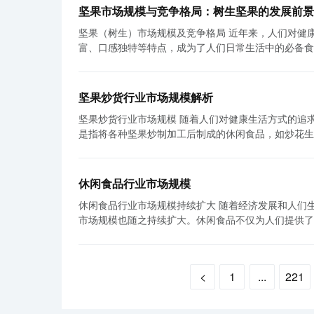
果产品不仅丰富了坚果的种类和口感，而且能够提供多
供个性化的产品和服务。电商销售还可以实现更广泛的覆盖，突破地域限制
坚果市场规模与竞争格局：树生坚果的发展前景
享受到丰富的口味体验，还能摄入多种营养物质，满足自身需求。 目前，混合坚果行业已经取得了较大的
战。首先，市场竞争激烈。随着行业的发展，市场上涌
坚果（树生）市场规模及竞争格局 近年来，人们对健康食品的需求与日俱增，因此坚果市场也得到了快速发展。坚果以其营养丰
数据显示，混合坚果的市场规模在逐年增加，预计未来
产品品质和口感，建立独特的品牌形象，才能在激烈的竞争中取胜。 其次，原材料成本上升是另一个
富、口感独特等特点，成为了人们日常生活中的必备食
饮食的追求、快节奏生活的需求以及年轻人对时尚零食
是各种坚果，不同品种的坚果价格波动较大。另外，季
本文将通过分析坚果（树生）市场规模及竞争格局，帮助读者更好地了解
线上和线下渠道的推广以及广告宣传的加大力度也进一步推动了行业的发展。 混合坚果行
产品定价策略，以保持竞争力。 综合以上观点，混合坚果行业具有广阔的发展前景和一些明显的趋势。随着消费者对健康和营养的
市场的规模。树生类坚果主要包括核桃、松子、榛子等
同时也受到国际市场的影响。近年来，中国的混合坚果
关注不断增加，混合坚果将在未来继续受到欢迎。企业
首选。据市场研究报告显示，2019年全球坚果市场总
的生产大国，具备得天独厚的资源和技术优势。中国的
争和原材料价格的挑战，实现可持续发展。
坚果炒货行业市场规模解析
最大的坚果消费市场，树生类坚果的市场规模也在不断
买的热门产品之一。同时，国际市场对于健康零食的需
坚果炒货行业市场规模 随着人们对健康生活方式的追求和经济的快速发展，坚果炒货行业在市场上的规模不断壮大。坚果炒货行业
现出了爆发式增长的态势。 其次，我们来分析一下坚果（树生）市场的竞争格局。随着市场规模的扩大，坚果（树生）行业也越来
潜力。 在未来，混合坚果行业还将面临一些挑战。首先，近年来食品安全问题频发，消费者对于食品的安全和质量要求越来越高，
是指将各种坚果炒制加工后制成的休闲食品，如炒花生
越受到资本的关注。很多企业纷纷涌入这个行业，推出
混合坚果企业需要加强自身的质量控制体系，提高产品
消费者的喜爱和追捧。 坚果炒货行业的市场规模可谓十分庞大。首先，各种坚果种类多样且适合大众口味，满足了各种不同需求的
体现在品牌、品质和价格等方面。 在品牌方面，一些老牌坚果企业在市场上占据了一定的份额。以核桃为例，德庄、开心果等品牌
通过创新产品、提升品牌形象、优化销售渠道等方式来
消费者。坚果炒货行业不仅有经典的炒花生和炒杏仁，
一直以来都深受消费者喜爱，拥有较高的品牌知名度和
和挖掘，及时进行产品升级和定制化推广，以满足消费者的个性化需求。 总之，混合坚果行业目
可以作为其他食品的配料，比如点心、甜品等。而且，
己的品牌形象，争取更多的市场份额。 在品质方面，消费者对于坚果产品的口感和品质要求越来越高。一方面，坚果企业需要确保
不断扩大。混合坚果产品通过多样化、营养丰富和方便
休闲食品行业市场规模
货，满足了大众对不同口味的需求。 其次，坚果炒货行业的市场受到了年轻人的青睐。随着经济的快速发展，人们生活水平的提
其产品的新鲜度和口感，以满足消费者的需求。另一方
奏的加快，混合坚果行业将继续迎来更大的增长空间。
休闲食品行业市场规模持续扩大 随着经济发展和人们生活水平的提高，休闲食品成为日常生活中不可或缺的一部分。休闲食品行业
高，对生活品质的追求也日益增加，对于健康零食的需
价格方面，不同企业的产品价格差异较大。一些高端品
品牌形象和市场创新，以确保自身的竞争力和发展潜力
市场规模也随之持续扩大。休闲食品不仅为人们提供了
坚果炒货不仅口感独特，而且富含高蛋白、高纤维、高
根据自身的消费能力和需求来选择适合自己的产品。 此外，坚果（树生）行业还面临着来自其他竞争对手的挑战。例如，水果干、
新机遇。 首先，休闲食品的市场规模受到人们生活方式的影响。随着现代社会的快节奏生活和工作压力的增加，人们对于方便、易
注重包装设计和营销策划，推出符合年轻人审美的包装和形象，吸引了更多的消费
蔬菜干等健康零食也正在受到越来越多消费者的青睐，它们也带来了一定的竞争压
于食用的休闲食品的需求不断增加。休闲食品提供了快
发展潜力。农村地区人们的生活水平逐渐提高，对于休
速增长的趋势。而在竞争格局上，不仅有老牌品牌的竞
感。因此，市场规模也随之不断扩大。 其次，休闲食品的市场规模还受到消费者需求的推动。如今，消费者对于休闲食品的需求不
的加工技术，将坚果加工成炒货，不仅可以增加农民的
选择。未来，坚果（树生）行业的竞争将更加激烈，企
<
1
...
221
再局限于简单的口感和方便度，还追求更健康、营养的
村电商等渠道将产品输送到城市市场，拓宽销售渠道，提升品牌影响力。 最后，坚果炒货行业的
份额。而消费者也将有更多的选择，可以根据自身需求
的产品。消费者对于这些更具营养价值的休闲食品的需求不断增加，从而
康生活方式的重视，对健康食品的需求也在不断增加。
食品行业在全球范围内也取得了显著的发展。中国作为
可以与其他产业进行合作创新，推出更多符合消费者需