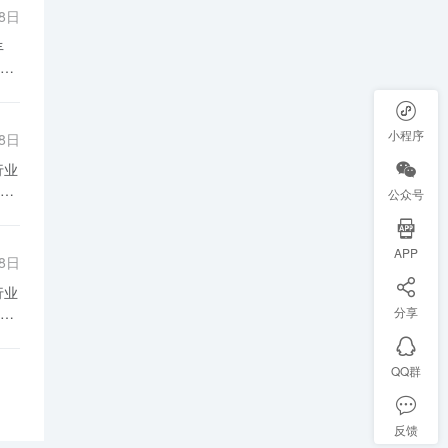
以
28日
升
康
。
在
整
的
果
竞
球
购
小程序
28日
呈
展
大
要
公众号
要
解
还
自
炒
APP
节
28日
在
、
为
会
来
分享
还
户
的
QQ群
农
的
脂
还
反馈
的