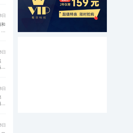
28日
加
通
28日
购
业
业
和
装
策
28日
业
价
高
收
一
变
亿
些
，
28日