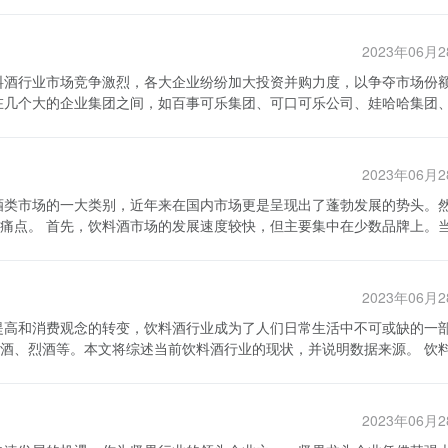
2023年06月
在市场上处于领先地位。为了保持竞争力和扩大市场份额，这些企业不断
并购也成为中国饮料酒行业市场竞争的一
企业规模和市场份额，实现资源整合和提高经营效益。比如，娃哈哈集团
2023年06月
企业规模，还进一步完善了产品线和销售渠道。同样，伊利集团也通过收
市场竞争及投资并购也面临一些挑
少数品牌上。当
，投资并购的成本也相应增加。其次，政策环境和市场需求的变化也对行
份额的却只有一些龙头企业，如京酒、康师傅以及娃哈哈等。这些大型企
渐增加，对传统饮料和酒类产品产生了一定的冲击。此外，一些虚假宣传
酒市场的大部分份额，形成了市场垄断。 其次，饮料酒市场存在
制。 针对这些挑战，中国饮料酒行业企业可以采
种类型的产品种类繁多，但品牌之间的差异化并不明显。无论是口味、包
推出符合消费者需求的新产品。通过不断改进产品配方、包装设计和营销
2023年06月
难以辨别其优势。这使得企业之间的竞争转向了价格优势的角逐，导致行
需求。其次，加强品牌建设和营销推广，树立企业良好的品牌形象和企业
和美誉度，提升消费者对产品的认可度。此外，加强质量控制和监管，提
、烈酒等。本文将综述当前饮料酒行业的现状，并说明数据来源。 饮料酒
较低，这使得饮料酒市场的消费群体相对有限。与此同时，随着国内人均
omonitor International的数据显示，全球饮料酒市场在过去几年
类产品，进一步限制了饮料酒市场的发展前景。 此外，饮料酒市场
要加大研发创新、品牌建设和质量控制的力度，以保持竞争力并迎接市场
料酒市场总收入达到了1.63万亿美元，预计到2025年将增加至2.05万
比，其酒精度相对较低，很多产品以果汁等为主要成分加以调和，使得这
供更好的产品和服务。
上一些低端产品质量难以监管，存在安全隐患。加强对饮料酒市场的监管
2023年06月
争的两个极端：低度酒和高度酒。 低度酒是指酒精浓度较低、