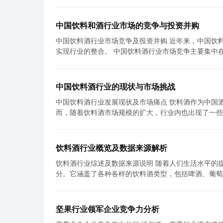
中国饮料和酒行业市场的竞争与投资并购
中国饮料酒行业市场竞争及投资并购 近年来，中国饮料酒行业市场竞争激烈，各大企业纷纷加大投资并购力度，以争夺市场份额和
实现行业的整合。 中国饮料酒行业市场竞争主要集中在几个大的企业集团之间，如百事可乐集团、可口可乐公司、娃哈哈集团、伊
利集团等。这些企业拥有庞大的生产规模和市场份额，
大投资力度，通过研发创新和市场推广等手段不断提高产品质量和品牌形象。 同时，投资
个重要策略。通过收购或兼并其他企业，可以快速扩大
中国饮料酒行业的现状与市场挑战
过多次并购，如收购雅哈酒业和农夫山泉，不仅扩大了
中国饮料酒行业发展现状及市场痛点 饮料酒作为中国酒类市场的一大类别，近年来在国内市场更是呈现出了蓬勃发展的势头。然
海氏集团和奶牛乳业等企业，进一步巩固了在饮料乳品市场的领先地位。 然而，中国饮料酒行业
而，随着饮料酒市场规模的扩大，行业内也出现了一些痛点。 首先，饮料酒市场的发展速度较快，但主要集中在
战。首先，行业内竞争白热化，企业利润空间受到压缩
前，国内市场上饮料酒品牌众多，但真正能够抢占市场
发展产生影响。比如，近年来健康和天然食品的需求逐
依靠品牌溢价、销售渠道的优势以及广告宣传等手段，占据了饮料
不良商品质量问题也对企业形象和市场份额产生负面影响，需要加强监管和质量控
产品同质化严重的问题。当前，国内饮料酒市场上同一
取一些策略以保持竞争力。首先，加大研发创新力度，
饮料酒行业概览及数据来源解析
还是品牌形象，大多数产品都缺乏独特的特点，消费者
略，提高产品的差异化竞争力，满足不同消费者群体的
饮料酒行业综述及数据来源说明 随着人们生活水平的提高和消费观念的转变，饮料酒行业成为了人们日常生活中不可或缺的一部
内价格战不断，盈利能力相对较低。 再次，饮料酒的消费群体相对狭窄。与传统白酒相比，饮料酒更多地受到年轻人的青睐。年轻
值观。通过广告宣传、合作推广等方式提高品牌知名度
分。它涵盖了各种各样的饮料酒类型，包括啤酒、葡萄酒
人对于口味的要求更加细腻，对于品牌的忠诚度也相对
产品质量和安全性，确保消费者放心购买。 综上所述，中国饮料酒行业市场竞争激烈，投资并购成为企业扩大规模和提高竞争力的
行业是一个庞大复杂的市场，竞争激烈。根据市场调查公司Eur
入的提高和消费观念的变化，一些消费者开始转向其他种类的酒
重要手段。然而，竞争和并购也面临一些挑战，企业需
直保持着稳定增长的势头。根据数据显示，2019年全球饮
在监管方面面临一定的挑战。由于饮料酒与传统白酒相
化。饮料酒行业将在竞争中不断发展壮大，为消费者提
美元。这显示了饮料酒行业的潜力和长期发展趋势。 然而，饮料酒市场呈现出分化的趋势。市场调查公司Mintel的一项研究显示，
产品无需按照国家规定进行生产许可。这就导致了市场
坚果行业领军企业竞争力分析
消费者对于健康和有机产品的需求增加，导致了饮料酒市场内高度竞
提高产品质量是当前饮料酒行业面临的重要任务。 鉴于以上现状和市场痛点，饮料酒行业有必要采取一系列措施来促进其健康发