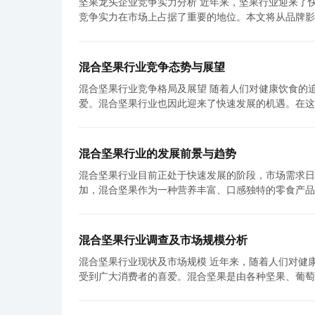
坚果龙头企业竞争实力分析 近年来，坚果行业迎来了快速发展的机遇。作为坚果行业的领头企业之一，坚果龙头企业凭借其强大的
卡路里较低的饮料酒，如轻酒、薄荷酒等。这类产品因
展。首先，企业应该加大品牌建设和创新力度，通过提
竞争实力在市场上占据了重要的地位。本文将从品牌影
低度酒市场在过去几年保持了稳定增长的态势。 与之相反，高度酒市场也在不断扩大。高度酒是指酒精浓度较高的饮料酒，如威士
其次，加强行业协会和政府监管部门的合作，完善对饮
实力进行分析。 首先，坚果龙头企业在品牌影响力方面表现出色。一方面，这些企业经过多年的市场拓展和品牌建设，拥有广泛的
忌、伏特加等。尽管高度酒的酒精度偏高，但在社交聚
注重培养消费者的酒文化素养，提高其对产品质量和品牌文化的认知。 总的来说，饮料酒行业在中
消费群体和良好的品牌声誉。他们的品牌已经成为消费
保持了良好发展态势。 对于饮料酒行业数据的来源，主要来自市场调查公司和相关行业协会的数据报告，包括Euromonitor
临一些痛点和挑战。只有在加大品牌建设和创新力度的
资金进行广告宣传和赞助活动，提高品牌知名度和美誉
International、Mintel、国际酒精饮料组织（Internati
混合坚果行业竞争态势与展望
争优势。 其次，坚果龙头企业在产品研发能力方面的投入也是其竞争力的关键。这些企业注重科技创新和产品迭代，不断推出具有
研、消费者调查和企业调查等方式获得的，具有较高的可信度。 此外，互联网上的大数据也为饮料酒行业数据
混合坚果行业竞争格局及展望 随着人们对健康饮食的追求，混合坚果作为一种营养丰富、口感香脆的零食，受到了广大消费者的喜
高附加值和差异化的产品。他们拥有专业的研发团队，
更多可能。通过搜索引擎、社交媒体、电商平台等渠道
爱。混合坚果行业也因此迎来了快速发展的机遇。在这
企业积极与国内外的科研机构和高校进行合作，在研发
实时的市场见解，帮助企业更好地了解市场需求和优化产品策略。 综上所述，饮料酒行业在全球范围内正
额。本文将对混合坚果行业的竞争格局进行分析，并展望未来的发展趋势。 首先，混合坚果
业能够满足不同消费群体的需求，提高产品的竞争力。 再次，营销策略也是坚果龙头企业竞争实力的重要组成部分。这些企业注
同时也面临着消费者需求的分化。低度酒和高度酒市场
一方面，市场内竞争激烈，多个品牌争相推出新品，不
市场调研和消费者需求分析，根据不同市场和消费群体
司和相关行业协会的数据报告，以及互联网上的大数据
陈出新才能保持竞争力。另一方面，混合坚果行业也面
行营销推广，不断扩大市场份额。此外，坚果龙头企业
者需求，实现可持续发展。
混合坚果行业的发展前景与趋势
比，具有更多的品类和更具成本优势，所以常常成为消费者的替代选择。 其次，混合坚果行业的
力。他们将传统的销售渠道和线上线下结合，实现了销售的多元化和全渠道覆盖。 最
混合坚果行业目前正处于快速发展的阶段，市场需求日
在多个知名品牌，如五谷道场、夏威夷果等，它们以不
要保障。这些企业注重供应链整合和协同，建立高效的
加，混合坚果作为一种营养丰富、口感独特的零食产品，受到了消费者的青睐。 首先，
选择，同时也使得品牌之间难以建立明显的差异化优势
供应的稳定性。同时，他们也不断优化物流配送，提高
着人们生活水平的提高，对健康饮食和休闲零食的需求
道合作伙伴的合作。 第三，未来混合坚果行业有望继续保持快速增长的势头。首先，消费者对健康食品的需求将继续增长。混合坚
快速响应市场需求，确保产品的及时供应和质量稳定。 综上所述，坚果龙头企业凭借其品牌影响力、产品研发能力、营销策略和
求。混合坚果富含优质蛋白质、脂肪、纤维和多种维生
果作为天然、无添加的零食，符合了消费者对健康和美
应链管理等方面的优势，具备了强大的竞争实力。未来
其受欢迎的原因之一，不同种类的坚果搭配在一起，既增加了口感的
随着电商行业的迅速崛起，越来越多的消费者习惯于通
强自身的竞争力，进一步稳固其在行业中的领导地位。
混合坚果行业调查及市场规模分析
些发展趋势。首先，消费者对于混合坚果的健康性要求
的不断推出将为行业带来新的增长点。消费者对多样化
康发展。
混合坚果行业现状及市场规模 近年来，随着人们对健康饮食的追求和对高蛋白、低卡路里食品的需求不断增加，混合坚果行业逐渐
糖低盐的混合坚果产品的需求不断增加。因此，未来的发展趋势
品，才能在竞争中保持优势。 综上所述，混合坚果行业目前竞争激烈，但竞争格局相对均衡。未来，混合坚果行业有望继续保持快
受到广大消费者的喜爱。混合坚果是由各种坚果、葡萄
还面临着市场细分的趋势。随着消费者的需求多样化，
速增长的态势。要在竞争中占据一席之地，品牌需要注
独特而备受消费者青睐。 混合坚果行业的现状是蓬勃发展的。以往，传统的坚果产品主要以单一品种生产，并且市场销售范围有
童、面向运动员等。这些细分市场的出现，有助于混合坚果企业
是品牌保持竞争优势的关键。随着消费者对健康食品的
限。而随着消费者对多样化食物的需求不断增长，以及
兴起也为混合坚果行业带来了新的机遇。借助互联网平
有望实现更加广阔的发展前景。