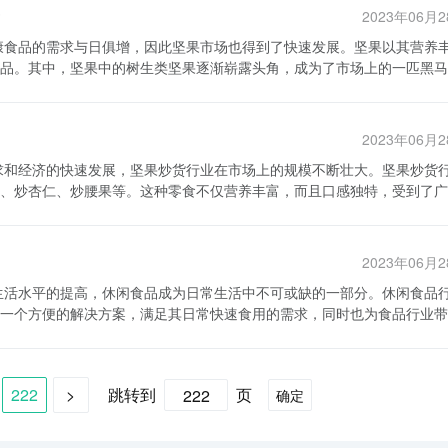
种营养物质，满足人们日常所需。消费者通过选购混合坚果产品，不仅可
，拓展销售渠道。 然而，混合坚果行业也面临着一些挑
2023年06月
市场规模。根据市场调研
现了许多混合坚果品牌，竞争压力不断增大。企业需要通过不断创新，提
几年仍将保持高速增长势头。混合坚果行业的市场规模主要受到人们对健
挑战。混合坚果的主要原材料
品。其中，坚果中的树生类坚果逐渐崭露头角，成为了市场上的一匹黑马
的消费影响。另外，随着混合坚果产品不断创新和提升消费者的购买力，
节因素也会影响原材料价格。因此，企业需要灵活应对市场波动，合理调
这一兴旺发展的行业。 首先，我们来看一下坚果（树生）
业的市场规模不仅受到国内市场的推动，
，凭借其高脂肪、高蛋白、低碳水化合物的特点，成为了很多人健康零食
产品已经开始进入国际市场，并取得了一定的成就。众所周知，中国是坚
可以通过提供健康、天然、个性化的产品，借助电子商务渠道，应对市场
规模超过1500亿美元，其中树生类坚果占据了相当大的份额。中国作为全
混合坚果产品在国际市场的竞争中具有一定的优势，已经成为海外消费者
2023年06月
扩大。特别是在近几年，随着人们更加注重健康和养生，树生类坚果市场
求也逐渐增加，混合坚果作为一种兼具健康和美味的零食，具有较大的发
、炒杏仁、炒腰果等。这种零食不仅营养丰富，而且口感独特，受到了广
了各种各样的坚果产品。作为一种食品类别，坚果（树生）行业的竞争主
的品质和安全性。其次，混合坚果行业的市场竞争也将日趋激烈，企业需
确保自身的市场份额。最后，混合坚果行业还需要注重对消费者需求的了
还有炒腰果、炒核桃、炒榛子等多种选择。这些坚果不仅可以单独食用，
信誉度。另外，一些新兴品牌也在通过创新宣传和包装设计等方式来提升
前处于快速发展的阶段，市场规模
坚果炒货行业还可以结合其他食材进行创新，推出各种味道和口味的坚果
携带等特点吸引了越来越多的消费者。随着人们对健康零食的追求和生活
2023年06月
面，坚果企业还需要关注产品安全和质检问题，保证产品质量达到标准。 
然而，在面对市场竞争和消费者需求变化的同时，企业需要注重产品质量
求也越来越大。坚果炒货行业正好满足了年轻人对于健康零食的需求，因
牌产品价格相对较高，而一些平价品牌则以价格优势吸引消费者。消费者
。
一个方便的解决方案，满足其日常快速食用的需求，同时也为食品行业带
维生素等营养成分，是一种健康、养颜的休闲零食。此外，坚果炒货行业
者。 再次，坚果炒货行业在农村市场也有巨大的
力。 总之，坚果（树生）市场在规模上呈现出快
捷、方便的食用解决方案，满足了人们在紧张的工作和生活中的迅速饥饿
闲食品的需求也在不断增多。坚果炒货行业可以依托当地的坚果资源和农
争，还有新兴企业的崛起，不同品质和价格的产品在市场上争夺着消费者
收入，还可以促进当地的农村经济发展。此外，坚果炒货行业还可以通过
业需要加强品牌建设、提高产品质量和不断创新，才能在市场中获得更大
222
>
跳转到
页
确定
食品。休闲食品行业为了满足这一需求，不断研发出更加健康、低糖、低
市场发展潜力巨大。随着人们对健
选择适合自己的坚果产品。
推动了市场规模的扩大。 此外，并不仅仅是在国内，休闲
坚果炒货作为一种健康零食，具有很大的市场潜力。同时，坚果炒货行业
世界上人口最多的国家之一，其对休闲食品的需求巨大，而国内休闲食品
求的产品，如坚果混合炒货、坚果炒货配方调制等，提升消费者的购买体