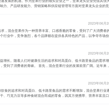
为其低卡路里、健康等特点而受到越来越多消费者的青睐。市场数据显示
高产品的独特性和差异化来吸引消费者，并建立起忠诚度较高的消费群体
响力、产品研发能力、营销策略和供应链管理等方面对坚果龙头企业的竞
料酒市场的监管，加强对产品质量和安全的把控。同时，饮料酒企业也应
会等特定场合仍有一定市场需求。市场数据显示，高度酒市场在过去几年
国市场的发展前景较好，但也面
者心中的第一选择。另一方面，坚果龙头企业注重品牌塑造，不断投入巨
同时，加强监管和提高产品质量，才能实现饮料酒行业的可持续发展。
度。这种品牌影响力的持续积累使得这些企业在市场竞争中具备了一定的
onal Alliance for Responsible Drinking）等。这些数据报告是通过对市场
2023年06月
的收集和分析提供了
借助先进的生产设备和工艺，不断提升产品的质量和技术含量。而且，这
，可以获得用户喜好、消费习惯等相关数据。这些大数据提供了更为全面
个行业中，竞争激烈，各个品牌都在提供各具特色的产品，以争夺市场份
过程中往往能够获得最新的科技成果。这种强大的产品研发能力使得这些
呈现出快速增长的趋势，
行业目前呈现出两个明显的竞争特点。
重
在竞争激烈的同时，也展现出巨大的商机。数据的来源主要包括市场调查
断创新。这种激烈的竞争使得品牌的市场份额发生频繁的变动，需要不断
的特点制定相应的营销策略。他们善于运用互联网和社交媒体等新兴渠道
。通过对这些数据的分析和运用，可以帮助企业更好地把握市场趋势和消
临着来自其他种类零食的竞争，如薯片、饼干等。这些零食与混合坚果相
还注重渠道拓展和品牌合作，积极开展促销活动和品牌推广，提高市场竞
2023年06月
竞争均衡程度较高。目前市场上存
后，供应链管理是坚果龙头企业竞争实力的重
益增长。随着人们对健康生活的追求和对高蛋白、低卡路里食品的需求增
同的口味、包装和价格来吸引消费者。这种竞争均衡意味着消费者有更多
供应链网络。他们与供应商建立长期稳定的合作关系，保证原材料的质量
混合坚果行业的发展前景广阔。近年来，随
。因此，品牌的核心竞争力往往集中在产品质量和口味的研发上，以及与
产品的运输效率和服务水平。这种完善的供应链管理使得坚果龙头企业能
大幅上升。而混合坚果作为一种兼具营养和美味的食品，正好迎合了这一
供
素矿物质，可以满足人们对营养均衡的需求。另外，混合坚果的多样性也
味的需求。其次，线上销售渠道的普及将进一步推动混合坚果行业的发展
，随着消费需求的不断升级和市场变化的不断演变，坚果龙头企业将持续
层次感，也丰富了消费者的选择。 其次，混合坚果行业存在一
过网上购物，这为混合坚果品牌提供了更广阔的销售渠道。最后，创新产
同时，其他企业也将不断努力提升自身的竞争实力，推动整个坚果行业的
2023年06月
越来越高。人们对于食品安全和营养健康的关注度提高，对于无添加剂、
口味和质量的要求不断提高，只有不断创新，推出具有差异化竞争力的产
之一是推出更加健康、天然的混合坚果产品。 此外，混合坚果行业
干、巧克力豆等多种食材混合而成的零食，因其方便携带、营养丰富且口
市场上出现了一些专注于特定人群的混合坚果品牌，如面向女性、面向儿
重产品质量和口味的研发，与渠道合作伙伴加强合作。同时，创新和差异
更好地满足消费者的需求，提升产品的竞争力。 同时，电子商务的
需求增长，线上销售渠道的普及，以及创新产品的不断推出，混合坚果行
工艺水平的提高，混合坚果产品不断涌现，并逐渐得到消费者认可。混合
台，混合坚果企业可以更好地与消费者进行直接对话，了解他们的需求，