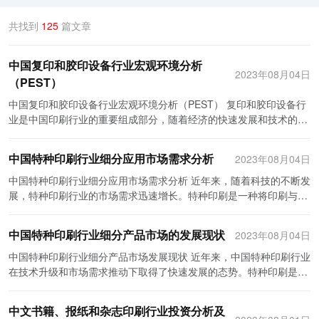
共找到
125
篇文章
中国复印和胶印设备行业宏观环境分析
2023年08月04日
（PEST）
中国复印和胶印设备行业宏观环境分析（PEST） 复印和胶印设备行
业是中国印刷行业的重要组成部分，随着经济的快速发展和技术的进
步，这一行业也在不断发展壮大。本文将从政治、经济、社会和技术
四个方面对中国复印和胶印设备行业的宏观环境进行分析。 政治环境
中国特种印刷行业细分应用市场需求分析
2023年08月04日
是一个国家经济发展的重要要素之一。中国政府一直致力于提高全民
素质和提高科技水平，为国家的经济发展提供坚实基础。政府鼓励和
中国特种印刷行业细分应用市场需求分析 近年来，随着科技的不断发
支持复印和胶印设备行业发展，为该行业提供了良好的政策环境和市
展，特种印刷行业的市场需求迅速增长。特种印刷是一种将印刷与物
场支持。政府还将复印和胶印设备列为重点发展的高新技术产业，并
理、化学、光学等技术相结合，通过特殊的印刷方法和材料，实现对
加大对该行业的投资力度。同时，政府还推动创新和知识产权保护，
产品进行个性化处理和功能增值的印刷方式。在中国，特种印刷行业
中国特种印刷行业细分产品市场的发展现状
2023年08月04日
为复印和胶印设备行业提供更加稳定和可持续的发展环境。 经济环境
的细分应用市场需求也日益增长。 首先，包装印刷是特种印刷行业的
是决定行业发展的重要因素之一。中国作为世界第二大经济体，在经
一个重要应用市场。随着消费者对商品包装的要求越来越高，包装印
中国特种印刷行业细分产品市场发展现状 近年来，中国特种印刷行业
济稳定和增长的大背景下，复印和胶印设备行业也在持续增长。随着
刷行业需求不断增长。特种印刷可以通过不同的印刷技术和材料，为
在技术升级和市场需求推动下取得了快速发展的态势。特种印刷是指
人们文化素质的提高和生活水平的提升，对印刷品的需求也在不断增
产品提供独特的包装设计和印刷效果，增强产品的美观性和售卖力。
针对某一特定行业、特定产品的印刷方式和技术，广泛应用于包装、
加，给复印和胶印设备行业带来了巨大的市场需求。同时，在中国经
其次，安全印刷是特种印刷行业的另一个重要应用领域。随着假冒伪
书刊、广告、电子产品等领域。本文将探讨中国特种印刷行业细分产
中文书籍、报纸和杂志印刷行业投资分析及
济转型升级的背景下，行业也面临新的机遇和挑战。随着国家对绿色
劣产品的泛滥和知识产权保护的需求增加，安全印刷需求不断上升。
品市场发展现状。 首先，包装印刷是中国特种印刷行业的重要组成部