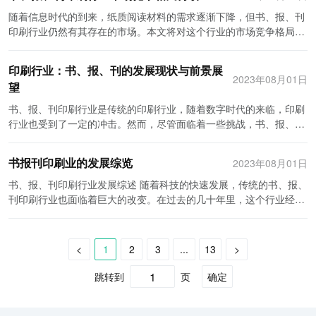
在的机会。 首先，纸质书籍的市场依然是非常大的。虽然电子书的兴
业将迎来更加广阔的发展前景。但同时也面临着一些挑战，如技术创
向发展。投资者应该积极寻找能够迎合这些趋势的创新技术和业务模
报、刊印刷行业中也占据着一席之地。该公司注重提供全方位的印刷
些教育资源丰富的地区，比如北京、上海、广州等，不仅有大量学
起确实对纸质书的销售额产生了一些影响，但很多人仍然喜欢实体书
随着信息时代的到来，纸质阅读材料的需求逐渐下降，但书、报、刊
新、人才培养等问题需要解决。通过不断推进技术研发和市场营销，
式。例如，引入数字印刷技术可以提高生产效率和灵活性，而个性化
解决方案，包括预印刷设计、印刷、装订和发货等。ZZ印务公司的优
生，还拥有许多高等学府和研究机构，这些机构对书籍、期刊等纸质
籍的感觉和阅读体验。另外，纸质书籍也更容易被分享和赠送给他
印刷行业仍然有其存在的市场。本文将对这个行业的市场竞争格局进
中国特种印刷行业将能够保持持续增长，为各领域的产品提供更好的
印刷可以满足消费者对个性化产品的需求。此外，关注环保和可持续
势在于其高效的生产线和严格的质量控制，以及快速响应客户需求的
媒体的需求比较旺盛。 再次，旅游热门地区是书、报、刊印刷行业的
人，这是电子书所无法替代的。 针对纸质书籍市场，印刷厂家可以将
行分析。 首先，在书、报、刊印刷行业中，由于技术的进步和市场的
印刷解决方案。
发展也是一个重要的方向，例如使用环保纸张和墨水，减少废料和能
能力。此外，该公司还注重环保意识，采用了许多可持续发展的印刷
重点市场。旅游是人们休闲娱乐的一种方式，文化旅游成为旅游业的
重点放在高品质的出版物上。这包括豪华精装书、限量版和特别打造
需求，市场竞争呈现出日益激烈的态势。在过去，印刷行业主要由大
印刷行业：书、报、刊的发展现状与前景展
源消耗等。通过持续创新和引入新技术，投资者可以在竞争激烈的市
技术和材料，努力为客户提供绿色环保的印刷服务。 尽管数字化媒体
一个重要发展方向。在一些著名景点、风景名胜区，印刷行业可以通
的书籍以及艺术画册。此外，打印自助图书、教科书、工具书和参考
型印刷厂家主导，他们拥有先进的印刷设备和技术，能够以较低的价
2023年08月01日
场中脱颖而出。 最后，要拥有良好的市场营销和品牌推广策略。即使
对书、报、刊印刷行业带来了不小的冲击，但这些主要企业通过不断
望
过出版旅游书籍和介绍性刊物来满足游客的需求。此外，随着旅游纪
书也有相当的市场需求。这些特殊类型的书籍通常需要印刷厂家提供
格大规模生产，并且拥有全国范围的销售网络。然而，随着互联网的
产品质量高，如果没有有效的市场营销和品牌推广策略，也很难吸引
提高印刷质量、拓宽服务范围和积极创新，成功地保持了市场地位。
念品的多样化和个性化需求的增加，一些地区的印刷企业可以生产和
高质量的纸张、印刷技术和装订服务。 其次，报纸行业在过去几年遭
兴起，个性化定制和小批量印刷成为了主流趋势，使得小型印刷企业
书、报、刊印刷行业是传统的印刷行业，随着数字时代的来临，印刷
到消费者和读者。投资者应该制定并实施一套有效的市场营销策略，
未来，随着人们对实体书籍和印刷品的需求逐渐回升，这些企业有望
销售各种与旅游相关的纪念品，用印刷品诠释当地的文化和特色。 最
受了较大的压力，但仍然有一定的市场需求。报纸的竞争对手主要是
有机会进入市场。小型印刷企业虽然规模较小，但它们能够更加灵活
行业也受到了一定的冲击。然而，尽管面临着一些挑战，书、报、刊
包括线上线下的宣传推广、社交媒体营销、合作伙伴关系等。此外，
在行业中继续发展壮大。 总而言之，书、报、刊印刷行业的主要企业
后，经济发达地区是书、报、刊印刷行业的潜力市场。经济发达意味
在线新闻媒体，但仍有一部分人群更喜欢纸质报纸。这主要是因为纸
地满足个性化需求，并且在传统大型印刷厂商不愿涉足的领域中发展
印刷行业仍然有着广阔的发展前景。 首先，尽管电子阅读的兴起对印
建立品牌形象和品牌信誉也是一个重要的方面，可以通过提供高品质
通过优质的印刷服务和创新的经营理念，成功地在市场上脱颖而出。
着人民的生活水平提高，文化消费的需求也相应增加。在这些地区，
质媒体可以提供更深入和详细的报道，也更容易浏览和分享。 针对报
壮大。 其次，在市场竞争格局上，大型印刷厂商仍然占据着主导地
刷行业造成了一定的压力，但实际上，纸质阅读仍然具有很大的市场
的产品和优质的客户服务来实现。 综上所述，尽管书、报、刊印刷行
虽然面临着数字化媒体的竞争，但这些企业仍然能够通过提供高质量
人们更愿意花费一些金钱购买有质量保证的书籍、报纸、期刊。此
书报刊印刷业的发展综览
2023年08月01日
纸市场，印刷厂家可以通过提供高效的印刷和分发服务来吸引客户。
位。虽然小型印刷企业增加了市场竞争，但其规模相对较小，面临着
需求。在众多书籍、报纸和杂志爱好者中，他们更喜欢感受纸张的质
业面临着一些挑战和竞争，但仍具有投资潜力。要成功投资于这个行
的印刷和出版服务，满足客户的需求并保持市场地位。未来，随着行
外，经济发达地区往往拥有较为完善的物流和配送网络，方便印刷品
此外，针对特定领域的专业报纸也是一个潜力巨大的市场。例如，财
生产能力和规模扩张的限制。大型印刷厂商拥有成熟的供应链和稳定
感，阅读的过程也更加专注。特别是在一些非电子设备无法访问的地
书、报、刊印刷行业发展综述 随着科技的快速发展，传统的书、报、
业，我们需要进行全面的市场调研，关注创新技术和业务模式，同时
业的发展和需求的增长，这些企业有望继续取得更大的成功。
的发行和销售。 尽管纸质媒体的影响力在不断减弱，但书、报、刊印
经报纸、体育报纸和地方报纸等。这些专业报纸通常具有更高的营收
的客户资源，他们的设备更加先进，能够保证高质量生产，并且在价
方，纸质阅读依然是一种更好的选择。因此，纸质书籍、报纸和杂志
刊印刷行业也面临着巨大的改变。在过去的几十年里，这个行业经历
拥有良好的市场营销和品牌推广策略。通过做好以上几点，我们相信
刷行业仍然在某些重点区域市场中找到了机遇。城市化程度高、教育
和忠实的读者群体。 最后，杂志印刷行业也有其独特的市场需求。尽
格上具有一定竞争优势。虽然大型印刷厂商面临着互联网印刷的冲
仍然会有市场需求。 其次，印刷行业正面临着数字印刷技术的变革。
了许多挑战和创新，并成功地适应了不断变化的市场需求。 随着电子
可以在书、报、刊印刷行业中获得成功。
资源丰富、旅游热门、经济发达的地区是书、报、刊印刷行业的重点
管数字版杂志的普及度正在增加，但许多人仍然喜欢在纸上阅读杂
击，但他们通过发展数字化印刷和自动化生产等新技术，提高了生产
随着数字印刷技术的快速发展，印刷成本和生产周期得到了大幅降
书的兴起，传统纸质书籍的销售一度受到了冲击。然而，随着科技的
市场。这些地区有着更高的纸质媒体需求和消费能力，为印刷行业提
志。纸质杂志通常具有更高的阅读质量和更好的设计效果。此外，一
效率和产品质量，能够更好地应对市场竞争。 再次，书、报、刊印刷
低，印刷品的质量也得到了提升。这使得印刷行业在个性化定制方面
进步和读者对传统书籍的热爱，纸质书籍在近年来经历了复苏。人们
<
1
2
3
...
13
>
供了更好的发展环境。然而，随着数字媒体的兴起，印刷行业需要不
些特定领域的杂志，如时尚、生活和艺术等，仍然吸引着广大的读者
行业的市场竞争格局也受到市场需求变化的影响。随着移动互联网技
具有更大的优势。个性化定制的印刷品可以满足不同读者的需求，进
发现在触摸屏和电子设备中阅读虽然方便，但无法取代拥有纸质书籍
断创新和改变，以适应时代的发展。
群体。 针对杂志市场，印刷厂家可以通过与出版商合作，提供高品质
术的普及和电子书的兴起，传统纸质书籍市场需求逐渐下降。然而，
一步提高了纸质阅读的吸引力。此外，数字印刷技术也为印刷商创造
的愉悦感。因此，纸质书籍在市场上的需求再次上升，并创造了新的
跳转到
页
确定
的印刷和装订服务，帮助杂志出版商提升产品质量。此外，个性化和
仍然有一部分人喜欢阅读纸质书籍，他们对纸质书籍的质感和阅读体
了更多的商机，例如提供活动手册、海报等宣传品，以及为企业提供
发展机会。 与此同时，报纸和杂志印刷行业也在不断挑战中寻找新的
定制化的杂志也是一个潜在的市场。例如，印刷厂家可以提供个人照
验有一定需求。此外，报纸和杂志印刷市场也面临类似的挑战。因
高质量打印服务等等。 再次，印刷行业也开始注重环保和可持续发
发展机会。随着互联网的普及，越来越多的人选择通过新闻应用程序
片集、家庭杂志和公司内部刊物等定制化的服务。 总的来说，尽管数
此，市场竞争格局的变化也受到市场需求的影响，印刷企业需要根据