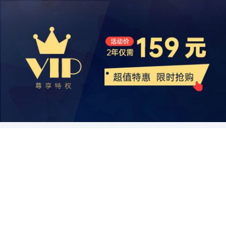
展。很多印刷企业已经采取了一系列措施，例如使用环保纸张、水性
和网站获取新闻信息，而不是购买纸质报纸。为了保持竞争力，传统
字科技的发展对纸质书籍、报纸和杂志行业带来了一些冲击，但细分
市场需求的变化来调整产品结构和市场策略。 最后，在书、报、刊印
油墨等，以减少对环境的影响。随着人们环保意识的增强，对环保印
媒体公司不得不创新，探索数字化发展的机会。他们逐渐加大了对数
产品市场仍然存在潜力。印刷厂家可以通过提供高品质的印刷和装订
刷行业的市场竞争中，企业的技术和服务能力也是关键竞争因素。随
刷品的需求也越来越高。印刷行业可以利用环保印刷作为一种差异化
字媒体的投资，并开始与在线新闻平台合作，以扩大自己的影响力。
服务以及与出版商的合作，满足客户的个性化需求。同时，针对特定
着印刷技术的不断进步，数字化印刷、个性化定制等高附加值技术逐
竞争的手段，并通过提供环保印刷服务来获得更多的市场份额。 最
这个转变虽然带来了一定的挑战，但也为报纸和杂志印刷行业带来了
领域的专业出版物也是一个值得关注的市场。因此，坚持不懈地研究
渐成为市场竞争的新焦点。印刷企业通过不断提升设备和技术，提供
后，随着全球经济的发展和人们生活水平的提高，需求物质的增加也
新的发展前景。 在印刷技术方面，随着数码印刷技术的不断改进，印
市场趋势和不断创新将有助于印刷厂家在竞争激烈的印刷行业中保持
更加专业、高质量的印刷服务，能够吸引更多客户并提高市场竞争
将带动印刷行业的发展。特别是在一些新兴市场，例如亚洲和非洲，
刷行业也发生了巨大的变化。数码印刷技术不仅可以提高印刷速度和
竞争力。
力。此外，印刷企业还可以通过提供一站式的印刷服务，包括设计、
印刷品的市场需求将会持续增长。另外，全球化的趋势也促使更多的
质量，还可以根据客户需求实现个性化定制。这使印刷行业能够更好
印刷、后加工等环节，提高客户的满意度并获得更多订单。 总之，
出版物需要翻译成不同的语言和文字，这进一步扩大了印刷行业的市
地满足市场需求，并提供更多的服务。此外，随着环保意识的提高，
书、报、刊印刷行业的市场竞争格局由大型印刷厂商主导，小型印刷
场。 综上所述，尽管面临一些挑战，书、报、刊印刷行业仍然有着广
印刷行业也开始转向更环保和可持续发展的方向。 另一个在书、报、
企业通过个性化定制等差异化竞争策略进入市场。市场需求的变化和
阔的发展前景。纸质阅读的市场需求、数字印刷技术的进步、环保意
刊印刷行业中变得越来越重要的趋势是自出版。随着越来越多的人选
技术的进步也在改变市场竞争格局。因此，印刷企业需要不断提升技
识的增强以及全球经济的发展都将为印刷行业带来更多的商机。因
择自行撰写、编辑和出版自己的作品，自出版行业正迅速发展起来。
术和服务能力，根据市场需求的变化来调整产品结构和市场策略，以
此，印刷行业应积极采取措施，不断创新和提高自身竞争力，以适应
这为印刷行业带来了新的商机，并创造了更多的就业机会。 然而，印
保持市场竞争力。
市场的变化，开拓未来的发展空间。
刷行业的发展也面临一些挑战。例如，成本的上升和劳动力的减少给
印刷企业带来了压力。此外，面对电子书的竞争和数字内容的普及，
如何保持与数码媒体的竞争力也是一个重要问题。 尽管如此，随着市
场的不断变化和技术的不断创新，书、报、刊印刷行业依然具有发展
的机会和潜力。传统纸质书籍的复兴、数字化发展的机会、数码印刷
技术的进步以及自出版行业的发展都为行业带来了新的活力。同时，
印刷行业也需要不断适应市场需求和技术进步的变化，并通过创新和
合作寻求新的发展机会。 总的来说，书、报、刊印刷行业面临着机遇
和挑战，但它仍然是一个具有巨大潜力的行业。随着技术的不断进步
和市场需求的变化，印刷行业有望继续适应和发展，为读者和作者提