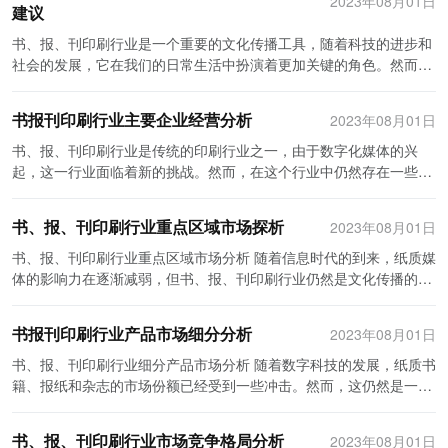
2023年08月01日
建议
环保的要求越来越高，复印和胶印设备行业需要不断创新和提高技术
特种印刷可以通过添加特殊的防伪标识和标记，实现对产品的溯源控
分。随着中国市场消费升级和对产品品质的要求提高，包装行业对特
水平，以适应市场需求。 社会环境是另一个影响复印和胶印设备行业
制和防伪保护，提高产品的安全性和市场信誉。 再次，电子元件印刷
种印刷的需求也在不断增长。在食品、饮料、化妆品等消费品领域，
书、报、刊印刷行业是一个重要的文化传播工具，随着科技的进步和
发展的重要因素。随着社会科技的快速发展和信息化的深入推进，人
是特种印刷行业的另一个重要应用市场。随着电子产业的不断发展，
特种印刷技术能够为产品增加附加值，提升品牌形象。例如，烫金、
社会的发展，它在我们的日常生活中扮演着更加关键的角色。然而，
们的印刷需求发生了很大的变化。传统的纸质印刷仍然是主流，但电
对电子元件的印刷需求也越来越大。特种印刷可以提供高精度、高效
凹凸、丝网印刷等技术可以使包装更加精美、华丽，增加商品的销售
随着互联网、电子书籍和电子报纸的兴起，印刷行业面临着许多挑战
子信息技术的兴起使得电子阅读和在线阅读成为越来越普遍的选择。
率、高稳定性的电子元件印刷方案，满足不同电子元件制造商的印刷
力。 其次，书刊印刷是特种印刷行业的另一重要领域。特种印刷技术
和竞争。在这篇文章中，我们将对书、报、刊印刷行业的投资进行分
对于复印和胶印设备行业来说，这既是机遇也是挑战，需要不断创新
书报刊印刷行业主要企业经营分析
2023年08月01日
需求，推动电子产业的发展。 此外，汽车印刷、纸品印刷、建筑印刷
可以为书刊增添更多的表现形式和触感。仿古纸张、雕版印刷等技术
析，并给出相应的建议。 首先，让我们来看一看书、报、刊印刷行业
和改进产品，适应市场需求。 技术环境是决定行业发展的重要驱动力
等领域也是特种印刷行业的重要应用市场。随着汽车工业的快速发
可以使书籍具有独特的艺术感和纪念价值。此外，随着电子书籍的普
的投资前景。尽管电子媒体的出现带来了一些压力，但实体书籍和报
书、报、刊印刷行业是传统的印刷行业之一，由于数字化媒体的兴
之一。随着技术的进步和创新，复印和胶印设备行业也在不断发展和
展，汽车印刷需求不断增长。特种印刷可以为汽车提供个性化的外观
及，特种印刷也为传统纸质书籍提供了一种差异化的竞争方式。通过
纸仍然具有不可替代的优点。首先，实体书籍可以提供更好的阅读体
起，这一行业面临着新的挑战。然而，在这个行业中仍然存在一些主
演变。新的技术产品和解决方案不断涌现，推动着行业的创新和发
装饰和汽车零部件的印刷。纸品印刷则可以通过特殊的印刷工艺和材
特种印刷技术打造高品质的纸质书籍，为读者带来更好的阅读体验。
验。无论是纸张的质感还是书籍的翻页感，都无法用电子设备来完全
要企业，它们通过提供高质量的印刷和出版服务，在市场上脱颖而
展。例如，数字化和网络化技术的应用使得复印和胶印设备越来越智
料，为各类纸品制品提供个性化的印刷效果，满足消费者对印刷品的
第三，广告印刷是特种印刷行业的重要市场。特种印刷技术可以为广
替代。其次，实体报纸和杂志可以提供更详细和深入的报道。相比于
出。 作为这个行业中的主要企业之一，XX印刷公司一直以来都致力
能化和自动化，提高了生产效率和产品质量。同时，国内外竞争的加
需求。建筑印刷可以为建筑物提供特殊的装饰效果和标识，实现建筑
书、报、刊印刷行业重点区域市场探析
2023年08月01日
告制品增添更多的创意和吸引力。例如，多层次立体印刷、发光印刷
电子版的新闻，实体报纸可以更好地展示图片和排版，使读者更容易
于为书籍、报纸和杂志提供优质的印刷服务。该公司拥有先进的印刷
剧也迫使行业不断提高技术水平，提升市场竞争力。 总结来说，中国
物的美化和品牌宣传。 综上所述，中国特种印刷行业的细分应用市场
等技术可以使广告创意更加生动，吸引消费者的目光。特种印刷技术
理解和参与。最后，实体书籍和报纸对于某些读者来说具有藏书和收
设备和技术，能够满足客户对印刷品质量和交货时间的高要求。同
书、报、刊印刷行业重点区域市场分析 随着信息时代的到来，纸质媒
复印和胶印设备行业在政治、经济、社会和技术环境的影响下正呈现
需求在不断增长。包装印刷、安全印刷、电子元件印刷、汽车印刷、
还可以应用于户外大型广告牌，增加其视觉冲击力和耐久性。随着消
藏的价值。因此，尽管面临着一些挑战，书、报、刊印刷行业仍具有
时，XX印刷公司还注重对员工的培训和技能提升，以确保每一位员工
体的影响力在逐渐减弱，但书、报、刊印刷行业仍然是文化传播的重
出良好的发展态势。政府的政策支持和市场需求的增加为行业的发展
纸品印刷、建筑印刷等领域都是特种印刷行业的重要市场。随着技术
费者对个性化和创意的需求增加，特种印刷技术在广告行业的应用前
投资潜力。 然而，要成功投资于书、报、刊印刷行业，我们需要关注
都能够达到最佳的工作效果。凭借着优质的印刷品和良好的服务口
要一环。尽管市场环境不容乐观，但仍存在一些重点区域市场，为
提供了契机和动力。同时，行业也面临着新的机遇和挑战，需要不断
的不断创新和需求的不断变化，特种印刷行业还有更多的发展空间和
景非常广阔。 最后，电子产品印刷也是特种印刷行业的重要领域之
以下几个关键点。 首先，要有一份全面的市场调研报告。了解市场需
碑，XX印刷公司在市场上取得了可观的成绩。 除了XX印刷公司之
书、报、刊印刷行业提供了机遇。 首先，城市化程度高的地区是书、
创新和改进，以适应市场需求的变化。随着中国经济的持续发展和科
机会。需要特种印刷企业不断提高技术能力，加强研发创新，不断满
一。随着智能手机、平板电脑等电子产品的普及，其印刷要求也变得
书报刊印刷行业产品市场细分分析
2023年08月01日
求、行业现状和发展趋势是投资成功的关键。通过对目标受众、竞争
外，YY出版集团也是这个行业中的领军企业之一。该公司不仅拥有出
报、刊印刷行业的重点市场。在大城市里，人口密度高、文化需求旺
技的进步，中国复印和胶印设备行业有望取得更加稳定和可持续的发
足市场需求，推动特种印刷行业的健康发展。
越来越高。特种印刷技术可以为电子产品提供更好的外观设计和耐久
对手和消费者行为的研究，我们可以更好地了解市场的需求和机会。
版自己的书籍、报纸和杂志，还提供印刷、装订和包装服务。YY出版
盛，这种文化需求通过印刷行业传统的书籍、报纸、期刊等纸质媒体
书、报、刊印刷行业细分产品市场分析 随着数字科技的发展，纸质书
展。
性。例如，激光雕刻、丝网印刷等技术可以使电子产品的外观更加时
此外，我们还应该对行业的发展趋势进行评估，包括数字化阅读的增
集团秉承着“品质第一、客户至上”的经营理念，保证每一本书籍和报
得到满足。此外，城市化程度高意味着物流和配送网络的完善，有利
籍、报纸和杂志的市场份额已经受到一些冲击。然而，这仍然是一个
尚、个性化。特种印刷技术还可以为电子产品提供防刮、防水等功能
长、在线书店的兴起等。这样我们就可以更准确地判断出投资书、
刊都是精心打造而成的。此外，该公司还注重创新和研发，不断推出
于纸质媒体的发行和分销。 其次，教育资源丰富的地区是书、报、刊
庞大的行业，细分产品的市场仍然存在很大的潜力。本文将对书、报
性保护。 总体来说，中国特种印刷行业细分产品市场正呈现出快速发
报、刊印刷行业的机会和挑战。 其次，要有创新能力和技术实力。随
具有竞争力的新产品。这使得YY出版集团在行业中具有一定的竞争优
印刷行业的潜力市场。教育是人才培养的重要环节，传统的教育模式
和刊印刷行业的细分产品市场进行分析，以了解当前的市场趋势和潜
展的态势。随着消费升级、技术进步和市场竞争的推动，特种印刷行
书、报、刊印刷行业市场竞争格局分析
2023年08月01日
着科技的进步，印刷行业正在朝着数字化、个性化和可持续发展的方
势，并赢得了广大客户的认可和信赖。 另外，ZZ印务公司在书、
依然离不开纸质教材，这为书刊印刷行业提供了较大的市场需求。一