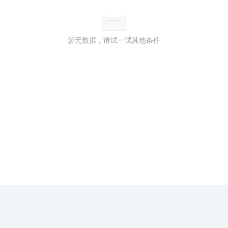
暂无数据，请试一试其他条件
前瞻云
|
产业规划
|
免责声明
|
关于我们
|
联系我们
|
承诺书
（企查
猫用户交流群：
606622617
、
530157977
）