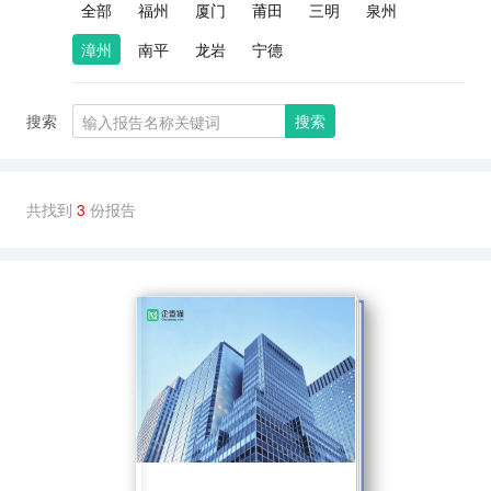
全部
福州
厦门
莆田
三明
泉州
漳州
南平
龙岩
宁德
搜索
搜索
共找到
3
份报告