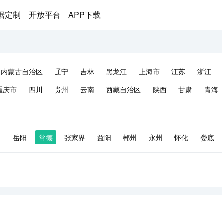
据定制
开放平台
APP下载
内蒙古自治区
辽宁
吉林
黑龙江
上海市
江苏
浙江
重庆市
四川
贵州
云南
西藏自治区
陕西
甘肃
青海
阳
岳阳
常德
张家界
益阳
郴州
永州
怀化
娄底