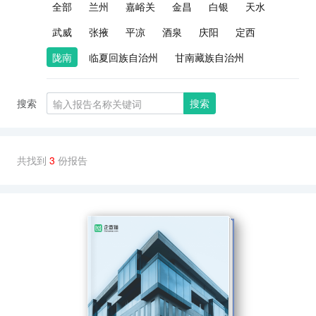
全部
兰州
嘉峪关
金昌
白银
天水
武威
张掖
平凉
酒泉
庆阳
定西
陇南
临夏回族自治州
甘南藏族自治州
搜索
搜索
共找到
3
份报告