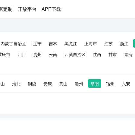
据定制
开放平台
APP下载
内蒙古自治区
辽宁
吉林
黑龙江
上海市
江苏
浙江
重庆市
四川
贵州
云南
西藏自治区
陕西
甘肃
青海
鞍山
淮北
铜陵
安庆
黄山
滁州
阜阳
宿州
六安