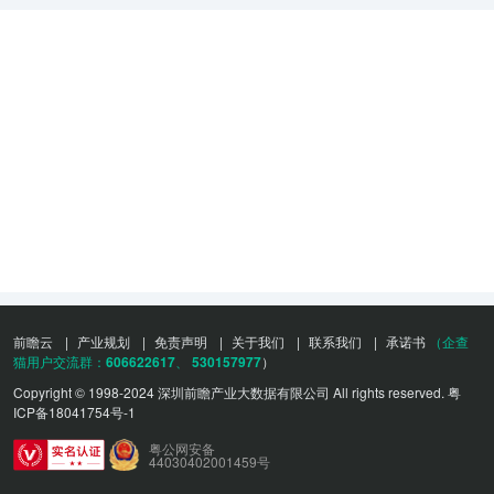
键问题。其次，由于工业机器视觉CIS技术在国内市场的普及程度相
转型也将为新兴能源行业如太阳能、风能等的发展提供有力支撑。 因
对较低，许多企业对其了解和应用较少，技术应用人员的培养和市场
此，中国能源行业数字化转型势在必行。首先，可以通过数字化技术
推广也面临困难。此外，国际竞争压力也不可忽视，国外的一些企业
提高能源生产和供应的效率和安全性。数字化技术可以实现能源生产
已经在该领域占据一定的市场份额。 针对以上问题，中国工业机器视
和供应链条的透明化、智能化，提升能源生产过程的效率和安全性，
觉CIS行业的发展趋势可以从以下几个方面进行预测： 首先，随着技
减少能源的浪费和损耗。其次，数字化转型可促进能源行业的结构优
术的不断进步和成本的不断降低，工业机器视觉CIS的市场份额将会
化。通过数字化技术，可以实现对能源产业链条的全面监测和管控，
进一步扩大。特别是在目前新基建和智能制造的推动下，工业机器视
优化能源结构，减少对传统化石能源的依赖，提升清洁能源的利用效
觉CIS技术有望在更多领域得到应用，从而拉动市场需求。 其次，中
率。最后，数字化转型将推动能源行业向智能化、绿色化发展。数字
国工业机器视觉CIS行业将加大自主创新的力度，提升技术水平和竞
化技术可以加快新能源产业的发展和普及，为可持续能源行业的发展
争力。通过加强技术研发，提高产品质量和性能，中国企业有望在国
提供有力支撑。 综上所述，中国能源行业数字化转型具有重要的背景
际市场上取得更大的份额。 再次，加强行业标准化和规范化建设，推
和必要性。数字化转型将有助于解决能源行业面临的挑战，推动能源
动行业良性发展。建立统一的技术标准和规范，有助于提高企业的竞
行业的结构优化和可持续发展。中国能源行业应加快数字化转型的步
争力和产品的市场认可度，同时也便于企业之间的合作和交流。 最
伐，加强技术创新和人才培养，积极应对数字化转型带来的机遇和挑
后，加强人才培养和市场推广，提高工业机器视觉CIS技术的普及
战，推动能源行业向智能化、高效化和绿色化发展。
度。培养更多的专业人才，推广应用案例和成功经验，将有助于加快
前瞻云
|
产业规划
|
免责声明
|
关于我们
|
联系我们
|
承诺书
（企查
行业的发展步伐。 总而言之，中国工业机器视觉CIS行业具有广阔的
猫用户交流群：
606622617
、
530157977
）
市场前景和良好的发展趋势。政府支持、自主研发能力提升以及技术
Copyright © 1998-2024 深圳前瞻产业大数据有限公司 All rights reserved.
粤
进步将是推动行业发展的关键驱动力。然而，行业发展面临的挑战和
ICP备18041754号-1
困难也需要通过加强创新、降低成本、加强标准化等手段来解决。相
信在多方共同努力下，中国工业机器视觉CIS行业将迎来更加繁荣的
粤公网安备
44030402001459号
发展。