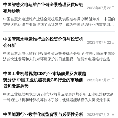
电的运维行业因此应运而生，成为保障火力发电行业正常运营的重要
新，才能够实现电力大数据行业的可持续发展。
靠。然而，技术进步也对从业人员提出了更高的要求，需要不断提升
备维修环节，各地的电力设备维修公司成立了专业的维修团队，具备
中国智慧火电运维产业链全景梳理及供应链
用率和可靠性。通过对风电设备的全面监测和数据分析，可以及时发
环节。本文将讨论全球火电运维行业的发展现状以及未来的趋势前
2023年07月22日
专业技能和学习新知识。 综上所述，中国光伏智慧运维行业面临着政
全方位的维修能力和技术。他们能够对发生故障的电力设备进行快速
布局诊断
现和解决设备故障，减少停机时间，提高设备的可靠性和利用率。这
景。 首先，全球火电运维行业的发展现状值得关注。目前，全球的火
治、经济、社会和技术等多方面的宏观环境因素的影响。政府的政策
维修和更换，以减少停电时间和经济损失。 总体来说，中国电力运维
也可以帮助投资者获得更稳定的收益。 再次，智慧风电运维能够提供
力发电运营商和生产商对于火电运维的需求越来越高，这主要是由于
中国智慧火电运维产业链全景梳理及供应链布局诊断 近年来，中国的
支持和经济发展为行业提供了广阔的市场机会，社会对环境保护的关
产业链的布局状况良好。在电力设备制造环节，中国企业在技术和设
全面的数据支持和决策参考。通过对风电设备的数据采集和分析，可
火电的运营成本、环境影响和可靠性要求等因素的影响。许多国家和
智慧火电运维产业链得到了迅猛发展，成为中国能源行业的重要组成
注和技术进步为行业发展带来了远大的空间。然而，行业也存在着政
备等方面已经能够与国际接轨。在设备售后服务环节，设备制造商提
以全面了解设备的运行状况和健康状态，为运营商和投资者提供决策
地区的火力发电企业越来越意识到，只有保证火力发电设备的正常运
部分。智慧火电运维产业链的全景梳理及供应链布局诊断对于推动我
策监管和技术应用的不确定性，需要行业从业者不断提升自身素质和
供了高效、优质的解决方案。在设备运维和设备维修环节，电力公司
参考。例如，根据数据分析结果，可以制定更合理的维护计划和运营
行和维护，才能保障其商业利益和能源供应的可靠性。因此，火力发
国能源行业的发展具有重要意义。 智慧火电运维产业链主要由设备制
适应新技术的发展。光伏智慧运维行业应加强研发创新、提高运维质
和维修公司也能够及时响应需求，保障电力系统运行的稳定性和可靠
策略，帮助企业降低运营风险和提高盈利能力。 在智慧风电运维领
中国智慧水电运维行业的投资价值与投资机
电运维行业在全球范围内迅速崛起。 其次，全球火电运维行业的趋势
造商、物联网技术提供商、数据分析公司、软件开发商、运维服务商
量，紧跟国家政策和市场需求，为中国清洁能源的可持续发展作出更
2023年07月22日
性。 然而，中国电力运维产业链还存在一些挑战。首先，一些地区的
域，目前存在着一些投资机会。 首先，智能风电监控系统是一个潜在
会分析
前景值得关注。首先，随着火力发电行业的技术创新和数字化转型的
等多个环节组成。设备制造商负责生产各种火电设备，物联网技术提
大的贡献。
电力设备制造商和设备维修公司规模较小，技术和设备水平相对较
的投资机会。智能监控系统可以通过对风电设备的实时监测和数据分
加速推进，火电运维行业的技术水平和效率将得到显著提升。例如，
供商提供智能感知装置和通信设备，数据分析公司负责收集和分析火
中国智慧水电运维行业投资价值及投资机会分析 近年来，随着中国经
低，需要加大研发投入和技术培训，提高自身竞争力。其次，电力设
析，帮助企业及时发现设备故障和异常情况，减少停机时间和维修成
火电运维人员可以利用物联网和大数据技术监测和诊断设备的状态，
电设备运行数据，软件开发商开发智能化运维系统，运维服务商则根
济的快速发展和人们对环境保护的日益重视，智慧水电运维行业迅速
备维修领域还存在不少的瓶颈和难题，如设备维修人才短缺、设备故
本。因此，相关的监控设备和软件技术具有一定的投资价值。 其次，
提前发现潜在问题并进行及时处理。其次，环境保护和可再生能源的
据数据分析结果提供相应的维护和管理服务。 供应链布局是智慧火电
崛起并展现出巨大的投资价值和潜力。本文将从投资价值和投资机会
障预测的准确性不高等，需要加强人才培养和技术创新。最后，随着
大数据分析在智慧风电运维中起着重要的作用。大数据分析可以通过
发展对火力发电运维行业带来了新的机遇和挑战。许多国家正在逐渐
运维产业链中的关键环节。根据不同的角色和职责，各个环节需要建
两个方面进行分析，为投资者提供参考和指导。 一、投资价值分析
电力系统的智能化和互联网技术的快速发展，电力运维产业链需要积
对风电设备大量数据的整理和分析，挖掘出设备运行的潜在问题和优
淘汰高污染和高耗能的火力发电设备，转向清洁能源和可持续发展。
中国工业机器视觉CIS行业市场前景及发展趋
立起紧密的合作关系，形成高效的供应链。设备制造商需要与物联网
1. 市场需求大：中国是一个人口众多、水电资源丰富的国家，因此，
极跟进，加强与信息技术的融合，提升运维效率和管理水平。 综上所
化方案。因此，相关的大数据分析技术和平台也具有一定的投资机
这将促使火力发电运维行业向环保和智能化方向发展，提供更加环保
势分析 中国工业机器视觉CIS行业的市场前
技术提供商合作，将智能感知装置和通信设备整合到火电设备中；数
2023年07月21日
水电设备的运维需求十分庞大。随着国家对清洁能源的重视和水资源
述，中国电力运维产业链在快速发展中表现出较好的布局状况。各环
会。 此外，智能维护设备和无人机技术在智慧风电运维中也有较大的
和可靠的解决方案。此外，全球火力发电行业的国际合作和标准化也
据分析公司则需要与设备制造商和物联网技术提供商合作，获取火电
景和发展趋势
的高效利用要求，智慧水电运维行业将迎来更大的市场需求。根据相
节的企业积极引进先进设备和技术，加强人才培养和技术创新，为电
应用潜力。智能维护设备可以实现对风电设备的自动检测和维护，减
将进一步推动火力发电运维行业的发展。各个国家和地区可以通过共
设备的运行数据；软件开发商则需要与数据分析公司和运维服务商合
关数据，预计未来几年智慧水电运维市场规模有望达到数千亿元。 2.
力系统的安全稳定运行做出了积极贡献。然而，仍需要解决一些问
少人工成本和维护时间。无人机技术可以实现对风电场的空中巡检和
中国工业机器视觉CIS行业市场前景及发展趋势分析 工业机器视觉是
享经验和技术，提高火力发电设备的运行效率和安全性。 综上所述，
作，实现数据的有效处理和智能化运维系统的开发；运维服务商则需
技术发展空间大：智慧水电运维行业涉及到大数据、云计算、物联网
题，加大投入和创新力度，推动电力运维产业的进一步发展。
设备检测，提高巡检的效率和准确性。这些领域的相关技术和设备也
一种通过相机和计算机等技术手段，使机器能够模仿人类视觉来实现
全球火电运维行业正处于快速发展阶段。火力发电的广泛应用和对安
要与设备制造商、物联网技术提供商、数据分析公司和软件开发商紧
等前沿技术的应用，这些技术的发展和普及为行业带来了更多的发展
具有较大的投资机会。 综上所述，中国智慧风电运维行业具备较大的
对物体的感知和理解，从而实现自动控制和检测的技术。而
全可靠性的需求推动了火电运维行业的兴起。未来，随着火力发电行
密合作，提供全方位的维护和管理服务。 然而，在目前的供应链布局
空间。通过智能化的监测、诊断和预测技术，可以提高水电设备的运
投资价值和投资机会。投资智慧风电运维技术和设备，既可以降低运
CIS（Camera Image Sensor）则是工业机器视觉中的核心设备之
业的技术创新和环境保护要求的提高，火电运维行业将进一步发展。
中还存在一些问题。首先，不同环节之间的合作关系不够紧密，信息
中国能源行业数字化转型背景与必要性分析
行效率、降低故障率，节能减排，为用户带来更好的服务。 3. 政策
2023年07月21日
维成本，提高风电设备的利用率和可靠性，也可以提供全面的数据支
一，它负责将物体的光信号转换成数字信号，为后续的图像处理提供
全球火电运维行业的前景还将受到国际合作和标准化的推动。对于火