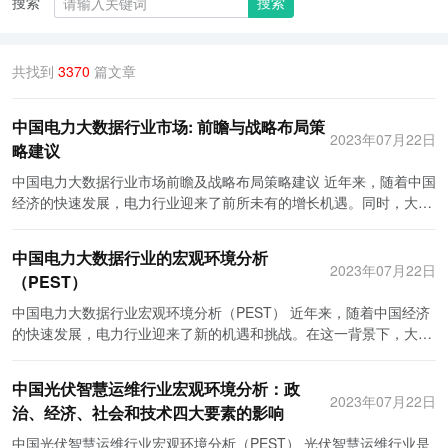
搜索
搜索
共找到
3370
篇文章
中国电力大数据行业市场: 前瞻与战略布局策
2023年07月22日
略建议
中国电力大数据行业市场前瞻及战略布局策略建议 近年来，随着中国
经济的快速发展，电力行业迎来了前所未有的增长机遇。同时，大数
据技术的快速发展也为电力行业带来了新的发展机遇。中国电力大数
据行业市场潜力巨大，已成为了各大公司争夺的焦点领域。本文将对
中国电力大数据行业的宏观环境分析
中国电力大数据行业市场前景进行前瞻，并提出战略布局的建议。 首
2023年07月22日
（PEST）
先，中国电力大数据行业市场前景非常广阔。随着电力行业的信息化
和智能化进程加速推进，电力企业面临着海量数据的处理和分析问
中国电力大数据行业宏观环境分析（PEST） 近年来，随着中国经济
题。大数据技术可以帮助电力企业从海量数据中发现规律和价值，提
的快速发展，电力行业迎来了新的机遇和挑战。在这一背景下，大数
高运行效率、降低成本。同时，大数据技术还可以帮助电力企业进行
据技术不仅为电力行业带来了巨大的创新和发展潜力，也推动了电力
趋势预测和预警，提高电力供应的稳定性和可靠性。因此，中国电力
行业从传统到现代化的转型。本文将从政治、经济、社会和技术等方
中国光伏智慧运维行业宏观环境分析：政
大数据行业市场前景非常广阔。 其次，针对中国电力大数据行业市场
面，对中国电力大数据行业的宏观环境进行分析。 政治环境方面，中
2023年07月22日
治、经济、社会和技术四大要素的影响
的发展特点，企业应制定相应的战略布局。首先，企业应加快技术研
国政府高度重视电力行业的发展，并制定了一系列支持政策。政府投
发和创新，提高大数据技术的实用性和可靠性。其次，企业应加强与
资和国家发展规划的重点也逐渐由传统能源向新能源转移。同时，政
中国光伏智慧运维行业宏观环境分析（PEST） 光伏智慧运维行业是