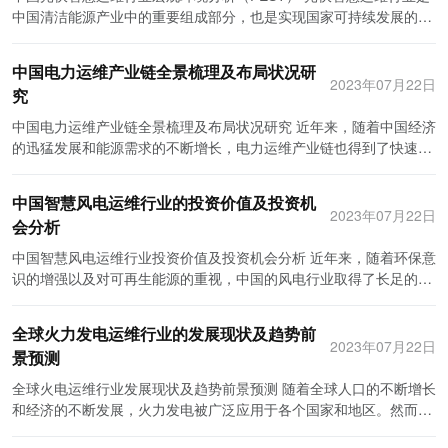
电力企业的合作，共同推进电力行业的信息化和智能化进程。同时，
府通过提高市场准入门槛和对环境保护的要求等手段，促进了电力行
中国清洁能源产业中的重要组成部分，也是实现国家可持续发展的关
企业还可以利用自身的专业优势，提供一站式的解决方案，为电力企
业的技术升级和创新发展。政府支持和监管的力度将为电力大数据行
键要素之一。通过对中国光伏智慧运维行业的宏观环境进行
业提供全面的大数据分析服务。最后，企业还可以借助政府的政策支
业提供良好的政策环境。 经济环境方面，中国经济的持续增长为电力
PEST（政治、经济、社会和技术）分析，可以了解该行业面临的机
持和项目扶持，加快产品的普及和推广。 针对以上战略布局，提出以
中国电力运维产业链全景梳理及布局状况研
大数据行业的发展创造了广阔的市场空间。电力行业是经济发展的重
遇和挑战，为行业发展提供参考。 政治环境：在政治层面上，中国政
2023年07月22日
下建议。首先，企业应加强对人才的引进和培养。大数据行业需要大
究
要基础，电力大数据行业的兴起将为电力产业链提供更多的增值服
府高度重视清洁能源行业的发展。政府出台了一系列政策和法规，鼓
量专业人才来支撑业务的发展，因此企业应加强与高校以及科研院所
务，并带动相关产业的发展。同时，电力大数据行业的发展还将为国
励投资光伏智慧运维行业。同时，政府还建立了区域光伏示范项目，
中国电力运维产业链全景梳理及布局状况研究 近年来，随着中国经济
的合作，培养更多具备大数据分析能力的人才。其次，企业应加强技
家提供可观的经济效益，推动中国经济走向高质量发展。 社会环境方
为光伏智慧运维行业提供了广阔的市场空间。然而，政府监管和审查
的迅猛发展和能源需求的不断增长，电力运维产业链也得到了快速发
术研发和创新，提高大数据技术的实用性和可靠性。可以通过建立实
面，随着人们生活水平的提高和对能源消耗的日益关注，社会对于电
也具有一定的隐患，可能增加了企业的风险和不确定性。 经济环境：
展。为了提高电力系统的可靠性和效率，中国电力运维产业链正呈现
验室和研发中心，加强技术团队的建设和创新能力的提升。同时，企
力行业的要求也不断提高。电力大数据技术的应用可以更加高效地管
中国经济持续增长为光伏智慧运维行业提供了坚实的基础。随着经济
出蓬勃的发展态势。本文对中国电力运维产业链的全景进行了梳理，
业还可以加强与国际领先企业的合作，引进先进的技术和经验，加快
理能源使用，提高能源利用率，减少能源浪费，保护环境。此外，电
中国智慧风电运维行业的投资价值及投资机
的发展，工业用电需求不断增长，光伏发电作为清洁能源的重要组成
并分析了其布局状况。 首先，中国电力运维产业链主要由电力设备制
2023年07月22日
产品的迭代和升级。最后，企业应加强与电力企业的合作，共同推进
力大数据行业的发展还推动了人才培养和就业增长，为社会提供了更
会分析
部分，将在未来的发展中扮演更重要的角色。同时，中国政府将推动
造、设备售后服务、电力设备运维和电力设备维修等环节组成。 在电
电力行业的信息化和智能化进程。可以与电力企业建立战略合作伙伴
多的就业机会。 技术环境方面，大数据技术的快速发展和广泛应用为
光伏智慧运维行业发展作为行业升级的一部分，加大资金投入力度，
力设备制造环节，各大电力设备制造商积极引入先进的技术和设备，
中国智慧风电运维行业投资价值及投资机会分析 近年来，随着环保意
关系，共同研发解决方案，提供更全面的服务。 总结起来，中国电力
电力行业的转型升级提供了全新的机遇。电力行业具有庞大的数据资
为行业发展提供了更多的机会。 社会环境：社会对环境保护和可持续
不断提升产品的质量和性能。特别是在采用数字化、智能化和互联网
识的增强以及对可再生能源的重视，中国的风电行业取得了长足的进
大数据行业市场前景广阔，是各大企业争夺的焦点领域。企业应制定
源，大数据技术的应用可以实现对这些数据的挖掘和分析，提高电力
发展的意识日益增强，光伏智慧运维作为清洁能源行业的重要组成部
技术方面，中国电力设备制造商已与国际先进水平不相上下。 其次，
步。作为风电行业的重要组成部分，智慧风电运维也逐渐成为投资者
相应的战略布局，加快技术研发和创新，加强与电力企业的合作，提
设备的智能化程度，提升电力系统的安全性、稳定性和可靠性。同
分，在实现减少碳排放和降低能源消耗方面扮演着重要角色。由于光
在设备售后服务环节，为了确保电力设备的正常运行，各大电力设备
关注的热点。本文将从投资价值和投资机会两个角度，对中国智慧风
供一站式的解决方案。同时，企业还应加强对人才的引进和培养，提
时，云计算、物联网等新兴技术与电力大数据技术的结合，为电力行
伏智慧运维行业的发展可以直接促进绿色发展和环境保护，受到社会
全球火力发电运维行业的发展现状及趋势前
制造商纷纷设立售后服务机构，提供迅速、专业的技术支持和解决方
电运维行业进行分析。 智慧风电运维的投资价值主要体现在以下几个
高技术实力。我相信，在各方的共同努力下，中国电力大数据行业市
2023年07月22日
业带来了更多的创新机会。 总结起来，中国电力大数据行业面临着广
的广泛认可和支持。然而，光伏智慧运维行业也面临着舆论监督和社
景预测
案。同时，他们也积极开展设备检修、保养和升级等服务，以延长设
方面。 首先，智慧风电运维能够有效降低运维成本。传统的风电运维
场将迎来更加美好的发展前景。
阔的发展前景。在政治、经济、社会和技术等宏观环境的支持下，电
会责任的要求，必须保证运维工作的质量和安全。 技术环境：技术进
备的使用寿命和降低维修成本。 再次，在电力设备运维环节，各大电
方式主要依赖人工巡检和维护，人工成本较高，并且容易受限于人为
全球火电运维行业发展现状及趋势前景预测 随着全球人口的不断增长
力大数据行业将得到更好的发展机遇和政策支持。然而，也需要警惕
步是光伏智慧运维行业发展的重要支撑。随着智能技术的不断成熟和
力公司和电网运营商积极投入到设备运维领域。他们通过建立完善的
因素。而智慧风电运维通过引入物联网、大数据等先进技术，可以实
和经济的不断发展，火力发电被广泛应用于各个国家和地区。然而，
其中的风险和挑战，如数据安全保护、隐私权保护等问题需要得到有
应用，光伏智慧运维的技术水平不断提高。智能感知、云计算和大数
设备运维系统和管理流程，对电力设备进行定期的巡视、检测和维
现对风电设备的远程监控、智能诊断、异常预警等功能，减少对人工
火力发电的安全和可靠性保障需求也逐渐引起了人们的关注。火力发
效解决。只有充分发挥政府、企业和社会各方的力量，加强合作与创
据分析等新技术的应用，使光伏智慧运维行业更加高效、安全和可
护，及时排除隐患，保障电力系统的安全稳定运行。 最后，在电力设
的依赖，降低运维成本。 其次，智慧风电运维能够提高风电设备的利