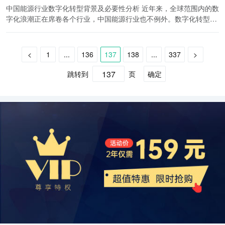
沟通不畅，导致供应链的运作效率不高。其次，智慧火电运维产业链
支持明确：为了推动智慧水电运维行业的发展，中国政府出台了一系
持和决策参考。此外，在智慧风电运维领域相关的监控系统、大数据
基础数据。本文将对中国工业机器视觉CIS行业的市场前景及发展趋
中国能源行业数字化转型背景及必要性分析 近年来，全球范围内的数
电运维行业从业者来说，提高专业技能和关注行业趋势是非常重要
中的一些环节还比较薄弱，企业与企业之间的竞争激烈，制约了整个
列支持政策。例如，国家加大对智慧水电运维技术研发的投入力度，
分析技术、智能维护设备和无人机技术等方面也存在较大的投资机
势进行分析。 目前，中国工业机器视觉CIS行业市场规模正快速增
字化浪潮正在席卷各个行业，中国能源行业也不例外。数字化转型已
的，以应对未来的挑战和机遇。
产业链的发展。再次，智慧火电运维产业链中的技术创新能力还比较
鼓励企业提高技术水平和创新能力；加强对行业标准的建设和推广，
会。因此，对于有兴趣的投资者来说，智慧风电运维行业是一个值得
长，成为中国制造业智能升级的重要技术之一。其主要原因有以下几
经成为中国能源行业的重要课题，背后有着多重因素驱动。本文将对
薄弱，缺乏核心技术和知识产权。 为了解决上述问题，我们应该努力
提高市场准入门槛，促使行业规范化发展；提供财政补贴和税收优惠
关注和投资的领域。
个方面： 首先，随着中国制造业从传统劳动密集型向智能化转型升
中国能源行业数字化转型的背景和必要性进行分析。 首先，需要明确
提升供应链布局的效率和合作关系的紧密度。首先，各个环节之间应
等扶持措施，鼓励企业积极参与行业发展。 二、投资机会分析 1. 智
级，工业机器视觉CIS技术正逐渐从简单的工作场景延伸到更复杂的
的是，数字化转型是中国能源行业实现高质量发展的必然趋势。作为
加强沟通和交流，形成信息共享的机制，提高供应链的运作效率。其
<
1
...
136
137
138
...
337
>
能监测设备：智能监测设备是智慧水电运维行业的核心，其市场需求
生产环境。例如，在电子制造业中，工业机器视觉CIS可以应用于芯
全球最大的能源消费国家，中国能源行业在传统能源生产、供应和消
次，政府应制定相应的政策，鼓励各个环节的企业进行合作，形成共
很大。智能监测设备可以通过传感器实时监测水电设备的运行状态，
片焊接、贴装、印刷等环节；在汽车制造业中，可以应用于零部件检
费中存在诸多问题。传统能源行业面临的挑战，如安全生产、能源供
跳转到
页
确定
同发展的合力。再次，企业应加大技术研发的投入，提升核心技术和
采集大量的运行数据，并进行分析和处理，实现设备的远程监控和管
测、机器人导航等环节。因此，这些不断扩大的应用范围为中国工业
应保障、资源消耗等，亟待通过数字化手段解决。数字化转型将有助
知识产权的保护意识，为智慧火电运维产业链的发展提供坚实的支
理。投资者可以通过投资智能监测设备来获取行业发展的红利。 2.
机器视觉CIS行业提供了广阔的市场空间。 其次，中国政府高度重视
于提高传统能源行业的效率和安全性，推动能源结构的优化和升级。
撑。 总之，中国的智慧火电运维产业链具有较广泛的发展空间和良好
数据分析与处理技术：大数据、云计算等技术在智慧水电运维行业中
工业机器视觉CIS技术的发展，并将其纳入国家战略规划中。例如，
其次，中国能源行业在数字化转型过程中，也面临着多种挑战和压
的发展前景。通过全景梳理和供应链布局诊断，可以为该产业链的发
扮演着重要角色，投资相关的数据分析与处理技术可以为企业提供更
中国制造2025提出要推动工业机器视觉技术在制造业的应用，培育一
力。首先是产业结构转型升级的压力。随着全球能源行业转型升级的
展提供有效的指导和推动。通过加强各个环节的合作关系，提升技术
精确的数据分析、运行优化和故障预测等服务。投资者可以通过投资
批有实力的工业机器视觉CIS企业。此外，相关政策的支持和资金的
浪潮，中国能源行业也需要加快转型步伐，减少对传统化石能源的依
创新能力，我们相信智慧火电运维产业链将会取得更大的发展成就，
相关技术企业获取行业的发展机会。 3. 智能化服务平台：智慧水电
投入也为工业机器视觉CIS行业的发展提供了支持和保障。 再次，中
赖，加大对清洁能源的开发和利用。数字化转型将有助于实现能源行
为中国能源行业的转型升级做出积极贡献。
运维行业需要建立智能化的服务平台，实现水电设备的监管、运维和
国工业机器视觉CIS行业的自主研发能力不断提升。目前，中国已具
业的结构转型和可持续发展。 其次是技术创新和人才培养的挑战。数
数据分析等一体化服务。投资者可以通过投资智能化服务平台，提供
备一定的工业机器视觉CIS技术研发实力，并且一些企业已经具备了
字化转型是一个复杂的过程，需要依靠技术创新来推动。中国能源行
相关服务来获得投资回报。 综上所述，中国智慧水电运维行业具备巨
自主创新能力。例如，华为、大华、海康威视等公司在工业机器视觉
业需要在数字化技术和信息技术方面加强研发能力，提高核心竞争
大的投资价值和潜力。投资者可以通过投资智慧水电运维行业相关的
CIS领域取得了显著的科研成果，并且在市场上具有一定的影响力。
力。同时，也需要加大对相关人才的培养和引进，培养一批懂得数字
设备、技术和服务企业来获取行业发展的红利。然而，投资者在选择
这些自主研发能力的提升将有助于中国工业机器视觉CIS行业在国际
化技术、能够适应数字化转型的专业人才。 此外，数字化转型也将为
投资标的时需要注意行业的竞争格局、企业的技术实力和市场发展潜
市场上的竞争力提升。 然而，中国工业机器视觉CIS行业也面临一些
中国能源行业带来巨大的机遇。数字化技术的应用将使能源行业的生
力等因素，以降低投资风险，并避免盲目跟风。
挑战。首先，由于工业机器视觉CIS产品的技术含量较高，研发和生
产和供应更加智能化、高效化。通过数字化平台，能源企业可以实现
产成本较大。因此，如何降低成本、提高产品性能成为行业发展的关
产业链上下游的协同，畅通信息流，优化能源供应链。同时，数字化