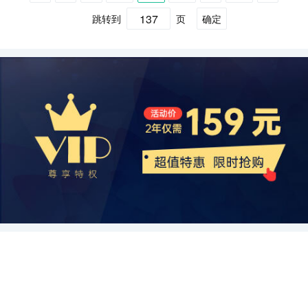
技术的发展。在制造工艺方面，目前中国企业已经实现了多代工艺的
创新，提高品牌影响力和市场竞争力，以应对国际市场竞争的挑战。
在市场规模、政府支持和人才储备方面具备优势，但仍然需要在技术
政策，鼓励本土企业在CPU技术研发和生产方面进行投资，并为其提
此，中国CPU产业在细分应用市场中需要不断提高产品品质和竞争
升。封测企业通过对芯片进行测试和封装，使其适应不同的应用场景
突破，其中包括28纳米、14纳米和7纳米等先进工艺。这些突破一方
跳转到
页
确定
通过适应市场需求、加强技术创新和提升竞争力，中国CPU产业有望
水平和创新能力上进行改善。中国CPU产业在面对国际竞争的同时，
供了相应的补贴和奖励。这一举措在一定程度上促进了中国企业的发
力，加强技术创新和研发能力，以保持竞争优势。 再次，中国CPU
和市场需求。这些企业在保证质量的同时，也提供了灵活的定制化服
面提升了中国CPU产业的市场竞争力，另一方面也使得中国在全球
在未来取得更大的发展成就。
也需要加强企业间的合作，共同推动产业的发展。只有在市场需求和
展和国际竞争力的提升。同时，中国企业也积极与全球优秀的合作伙
产业在细分应用市场中还面临着一些挑战。首先是技术挑战，虽然中
务，满足了不同客户的需求。 最后，销售环节是整个产业链的落地环
CPU产业链上占据更加重要的地位。 其次，中国的CPU企业通过投
技术创新的双重推动下，中国CPU产业才能走向更加强大和成熟。
伴进行合作，引进先进的技术和管理经验。 综上所述，全球及中国
国的CPU技术在近年来取得了重要进展，但与国际领先厂商相比，还
节。中国的CPU产品通过自主品牌和代工等方式销售到全球各地。中
资并购来扩大市场份额。随着中国的CPU产业快速崛起，国内企业开
CPU企业布局已经形成了一个竞争激烈但又互相依存的格局。全球的
存在一定的差距。因此，中国的CPU产业需要加大研发投入，提升核
国的CPU产品在性能、价格和可信度等方面都具有竞争力，受到了众
始积极进行投资并购，以扩大自身规模和市场份额。以联发科为例，
头部企业英特尔和AMD在技术研发和制造能力方面具备一定优势，中
心技术水平和创新能力。其次是市场挑战，由于高端CPU市场的竞争
多客户的青睐。同时，中国的CPU产业链也在不断完善中，通过加强
该公司通过多次并购完成了对其他芯片厂商的控制，并逐渐壮大了自
国的联发科技在移动端市场上逐渐崭露头角。此外，中国也有一些本
激烈，中国的CPU产业在这方面的竞争力还有待提高。此外，国外厂
与其他国家的合作，拓展海外市场。 在CPU产业链的配套布局方
身的实力。此外，中国的国有企业也积极参与其中，通过并购获得了
土企业致力于CPU的研发与生产，并在政府的支持下取得了一定的成
商在市场渗透和品牌影响力方面占据了较大优势，对中国CPU产业形
面，中国也取得了一系列的成果。从材料供应到设备制造，中国的产
先进的技术和海外市场资源，进一步提高了中国CPU产业的整体竞争
绩。预计未来，全球及中国CPU企业将继续在技术创新和市场竞争中
成了一定的压力。 最后，通过深入分析中国CPU产业细分应用市
业链上下游环节齐头并进。中国的材料供应商可以提供高质量和稳定
实力。 然而，中国的CPU产业市场仍然面临一些挑战。首先，与美
迎来新的发展机遇。
场，我们可以得出以下结论：中国CPU产业在个人电脑、服务器、手
性能的原材料，满足芯片制造的需求。同时，中国的设备制造企业也
国等CPU巨头相比，中国的CPU企业在技术水平和品牌知名度方面仍
机和嵌入式等细分市场中都有较大的发展空间，市场需求持续增长。
能够提供成熟的制造设备和技术，为芯片制造提供保障。 另外，软件
存在差距。尽管中国的企业在技术研发上取得了一定进展，但距离全
同时，中国CPU产业面临着激烈的国内外竞争，需要加强技术创新和
和服务也是CPU产业链中不可或缺的一环。中国的软件公司在芯片设
球领先水平还有一定距离。其次，中国的CPU产业市场竞争激烈，企
市场推广能力。此外，中国CPU产业在技术水平和品牌影响力等方面
计和开发工具方面取得了重大突破，能够为CPU设计提供全面的支
业之间的价格战和恶性竞争导致利润空间逐渐缩小。此外，国际市场
还存在一定差距，需要加大研发投入和市场宣传力度。 综上所述，中
持。此外，中国的技术服务企业也为芯片生态系统的建设提供了全方
对中国CPU产品的接受度也需要提高，扩大出口市场对于中国CPU企
国CPU产业细分应用市场的分析对于企业发展至关重要。了解市场需
位的支持，包括技术支持、咨询与培训等服务。 综上所述，中国
业的发展至关重要。 为了应对这些挑战，中国的CPU企业应该加大
求和竞争态势，加强技术创新和研发能力，提升产品品质和竞争力，
CPU产业链已经形成了完整的供应链和产业配套布局，芯片设计、制
技术创新力度，提升产品的性能和质量。同时，企业还应加强市场推
才能在激烈的市场竞争中立于不败之地，实现持续发展。
造、封测和销售等环节齐头并进。中国的CPU产品在性能、价格和可
广，提高品牌知名度，争取更多的国际市场份额。此外，政府也可以
信度等方面具有竞争力，受到了国内外客户的青睐。未来，中国的
加大对CPU产业的支持力度，推动企业进行研发投入并提供一定的政
CPU产业链还将继续巩固和发展，为数字经济和信息技术的快速发展
策支持，以促进整个产业的快速发展。 综上所述，中国的CPU产业
提供强有力的支撑。
市场竞争日益激烈，企业通过技术创新和投资并购来扩大市场份额。
虽然面临一些困难和挑战，但中国的CPU企业在持续努力下发展势头