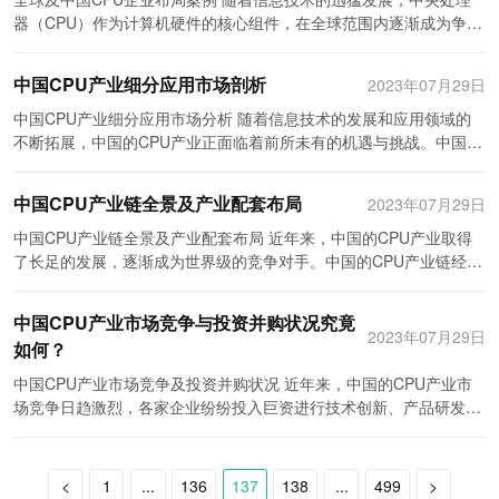
能和更高的智能化水平，助力企业更好地进行人力资源管理。云计算
户的认知和接受度。 总结来说，中国HR管理软件行业在竞争状态和
拓。在CPU产业领域，与国外企业和科研机构的合作是必不可少的。
CPU产业的发展提供了巨大的市场空间。 再次，中国CPU产业正向
CPU的生产和销售提供了广阔的市场空间。这为中国CPU企业提供了
器（CPU）作为计算机硬件的核心组件，在全球范围内逐渐成为争夺
技术将使HR管理软件更加灵活和便捷，企业可以随时随地进行人力
市场格局上呈现出多样性和变化性。传统企业、初创企业和互联网巨
我国CPU产业还相对薄弱，需要借助国外市场和技术的力量，加快发
高端发展，为其市场前景带来新的机遇。过去中国CPU企业主要从事
强大的推动力，激发了其不断创新和提高产品质量的动力。 其次，中
市场份额的焦点。本文将以全球及中国CPU企业布局为话题，介绍一
资源管理工作。大数据技术的应用将帮助企业更好地进行人力资源的
头共同争夺市场份额，推动着整个行业的创新和进步。未来，随着中
展。鼓励国内企业与国外顶尖企业和科研机构建立合作关系，共同开
中低端产品的制造，面临着技术、品牌等方面的挑战。然而，随着技
国政府的大力支持也是中国CPU产业成功发展的重要因素。政府出台
些知名企业的案例。 全球范围内，CPU企业的布局逐渐形成了三足
规划和决策，提高管理的科学化程度。 综上所述，中国的HR管理软
国人力资源管理的不断发展，HR管理软件行业有望迎来更广阔的市
中国CPU产业细分应用市场剖析
2023年07月29日
展研发合作和技术交流。此外，要积极参与国际标准的制定与制定，
术进步和创新能力的提升，中国CPU企业逐渐向高端领域发展，并取
了一系列的优惠政策和扶持措施，为CPU企业提供了财政支持、税收
鼎立的局面：美国的英特尔（Intel）、美国的AMD（Advanced
件产业链呈现出持续增长的趋势，并且有着广阔的发展空间。产业链
场机遇和挑战。企业需要加大技术创新力度，提高产品质量和服务水
提升我国CPU产业的国际地位。通过国际市场的开拓，扩大我国CPU
得了一定的成绩。例如，中国自主研发的龙芯、寒武纪等高性能CPU
减免和人才培养等方面的帮助。政府还鼓励国内企业加强技术研发和
Micro Devices）和中国的联发科技（MediaTek）。英特尔作为全球
中国CPU产业细分应用市场分析 随着信息技术的发展和应用领域的
的核心环节包括软件开发、系统集成、销售与服务。全景深度解析可
平，以拥抱变革并立于不败之地。
产业的影响力和市场份额。 最后，建立完善的产业生态和产业链。政
已经在市场上取得了一定的份额，为中国CPU产业带来了新的发展机
创新能力，提高产品的竞争力。这些政策和支持措施有效地降低了企
最大的CPU企业，其优势主要在于技术研发和制造能力方面。目前，
不断拓展，中国的CPU产业正面临着前所未有的机遇与挑战。中国
以从市场需求、竞争格局、政策环境和未来发展趋势等多个方面进行
府应该出台相应的政策和措施，鼓励企业间的合作与互利共赢。建设
遇。 另外，中国CPU产业也面临一些挑战。首先是技术创新能力相
业的经营成本，提高了企业的创新能力。 此外，中国在人才储备方面
英特尔的产品主要应用在个人电脑和服务器领域，如Intel Core i7处
CPU产业细分应用市场的分析非常重要，它可以帮助我们了解市场需
分析。随着人力资源管理工作的不断复杂化和信息化的推进，HR管
完善的产业链，提升我国CPU产业的整体竞争力。同时，加强对产业
对较弱。虽然中国CPU企业已经取得了一定的技术突破和创新成果，
具备优势。中国有大量的高素质人才，特别是在工程技术领域。这为
理器在高性能计算机和游戏电脑中表现出色。而AMD则在性价比方面
求和竞争态势，为企业发展提供指导。 首先，中国CPU产业的细分
理软件产业链将不断发展壮大，为企业提供更高效、智能化的人力资
中国CPU产业链全景及产业配套布局
链上下游企业的扶持和引导，形成良好的产业生态环境。通过建立以
2023年07月29日
但与国际先进水平相比还存在一定的差距。因此，中国CPU企业需要
CPU产业的技术研发和创新提供了有力的支持。中国的高等学府也为
表现出色，其Ryzen系列处理器在消费级市场的竞争中逐渐崭露头
应用市场可以分为个人电脑、服务器、手机和嵌入式等几个主要领
源管理解决方案。
CPU产业为核心的整体发展战略，推动相关产业的发展，实现差异化
加强技术研发和创新能力的提升，以提高产品质量和竞争力。 此外，
CPU产业输送了大量的人才，培养了一批又一批的专业人才。这些人
角。 与此同时，中国的CPU企业联发科技也在全球范围内扩大了影
域。在个人电脑市场，随着人们对高性能计算能力的需求不断增加，
中国CPU产业链全景及产业配套布局 近年来，中国的CPU产业取得
竞争，提升我国CPU产业的整体竞争力。 综上所述，我国CPU产业
中国CPU产业还面临国际市场竞争的压力。全球CPU市场是一个竞争
才不仅具备了硬件工程领域的知识和技能，还具备了创新精神和团队
响力。联发科技主要在移动端市场竞争激烈，其Helio系列处理器在智
CPU的需求也在持续增长。同时，随着云计算和大数据技术的快速发
了长足的发展，逐渐成为世界级的竞争对手。中国的CPU产业链经过
的发展面临着巨大的机遇和挑战。通过加大投资力度、加强技术创
激烈的市场，中国CPU企业需要与国际知名企业竞争，争取更多的市
协作能力，对中国CPU产业的发展起到了关键的推动作用。 在SWOT
能手机和平板电脑等移动设备中占有一定份额。联发科技的成功主要
展，服务器市场的需求也在蓬勃发展，对高性能和高能效的CPU需求
多年的发展，已经形成了完整的供应链和产业配套布局。 首先，中国
新、加强国际合作和市场开拓，建立完善的产业生态和产业链，我们
场份额。因此，中国CPU企业需要提升自身品牌形象和市场影响力，
分析方面，中国CPU产业具有以下优势：一是市场优势，中国市场巨
归因于高性价比和适应性强的产品。近年来，联发科技还在5G技术
量也大幅增加。手机市场则是中国CPU产业的重要应用市场之一，在
的CPU产业链包括了芯片设计、制造、封测以及销售等环节。芯片设
有信心在全球CPU市场上取得突破。作为一个拥有庞大市场和优秀科
中国CPU产业市场竞争与投资并购状况究竟
加强研发和创新，提高产品性能和质量，以满足市场需求。 在未来的
大的需求为企业提供了丰富的销售机会；二是政府支持，中国政府的
领域进行了布局，争取在新兴产业中获得更大的市场份额。 而中国作
智能手机的普及推动下，CPU的需求也在不断增加。此外，嵌入式市
计是整个产业链的核心环节，中国的芯片设计公司在技术研发和市场
2023年07月29日
研人才的国家，中国CPU产业的崛起将为我国信息技术的发展提供强
发展中，中国CPU产业将继续面临挑战和机遇。随着科技创新的推
优惠政策和扶持措施为企业提供了良好的发展环境；三是人才优势，
如何？
为全球最大的电子消费市场，也逐渐成为CPU企业布局的重要目标
场也是中国CPU产业的一个重要领域，如物联网、汽车电子等领域对
开拓方面取得了不小的成绩。目前，中国已有多家芯片设计公司拥有
有力的支撑，进一步提升中国在全球信息技术领域的地位。
动，中国CPU产业有望在技术上取得更大突破，进一步提升产品质量
中国拥有世界一流的高等学府和大量高素质人才，为CPU产业的发展
地。此外，在中国，还存在一些本土企业致力于CPU的研发与生产。
高性能、低功耗的CPU需求很大，这也为中国CPU产业提供了良好的
自主研发的CPU产品，并在市场上取得了一定的份额。 其次，中国
中国CPU产业市场竞争及投资并购状况 近年来，中国的CPU产业市
和竞争力。同时，中国市场庞大的消费需求将为中国CPU产业提供更
提供了强大的人力资源。 然而，中国CPU产业也存在着一些不足之
例如，海思半导体（HiSilicon）是华为旗下的芯片设计企业，其麒麟
发展空间。 其次，中国CPU产业在细分市场中面临着激烈的竞争。
的芯片制造环节也有了显著的进展。中国拥有多家世界一流的集成电
场竞争日趋激烈，各家企业纷纷投入巨资进行技术创新、产品研发，
大的市场空间。因此，中国CPU产业有望在未来实现更好的发展。
处：一是技术水平相对较低，与国际领先水平还有一定的差距；二是
系列处理器在智能手机和其他消费电子产品中得到广泛应用。此外，
目前，国内外的CPU厂商竞争激烈，例如英特尔、AMD、华为海思、
路制造厂商，能够进行7nm、5nm甚至更先进的工艺制程。这些厂商
并通过投资并购来扩大市场份额。这一趋势在中国制造业蓬勃发展的
综上所述，中国CPU产业市场前景广阔，面临挑战和机遇。政府的支
企业之间的竞争激烈，尤其是国外巨头的进入，给中国企业带来了一
华米科技（Huami）也在智能穿戴设备领域布局，其Amazfit系列产品
联发科技等均是中国市场的强劲竞争对手。这些厂商都在不断推出新
在技术实力和生产能力方面与国际上的领先厂商不相上下，能够满足
背景下尤为突出。 首先，中国的CPU产业市场竞争正日益激烈，主
持、庞大的市场需求、高端发展和技术创新能力的提升将为中国CPU
定的竞争压力；三是创新能力有待提高，中国企业需要在技术研发和
搭载了自主研发的CPU，受到了市场的积极回应。 在中国CPU企业
的产品，提高性能和功能，来满足不同应用领域的需求。此外，国内
市场需求，并提供高质量的产品。 此外，封测也是CPU产业链中不
要体现在技术研发和市场布局方面。中国企业积极创新，推动着CPU
<
1
...
136
137
138
...
499
>
产业带来新的发展机遇。然而，中国CPU产业也需要加强技术研发和
创新方面加大投入，提高产品的附加值。 综上所述，中国CPU产业
的布局中，政府的支持和推动起到了重要作用。政府出台了一系列的
外的厂商还通过价格战、合作伙伴关系等手段来争夺市场份额。因
可忽视的一环。中国的封测企业在技术水平和产能方面也有了显著提