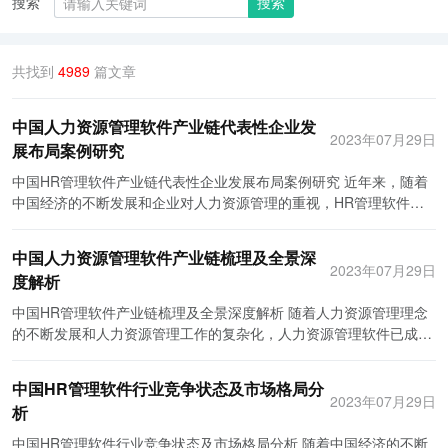
搜索
搜索
共找到
4989
篇文章
中国人力资源管理软件产业链代表性企业发
2023年07月29日
展布局案例研究
中国HR管理软件产业链代表性企业发展布局案例研究 近年来，随着
中国经济的不断发展和企业对人力资源管理的重视，HR管理软件产
业链也得到了迅猛的发展。在这一产业链中，有许多代表性企业通过
不同的发展布局，取得了巨大的成功。 以蓝鲸考勤为例，该公司是中
中国人力资源管理软件产业链梳理及全景深
国领先的HR管理软件解决方案提供商之一。蓝鲸考勤在发展布局方
2023年07月29日
度解析
面充分利用了互联网和新技术的优势。他们开发了一款在线考勤系
统，包括了打卡、请假、加班等多种功能，方便了企业对员工出勤情
中国HR管理软件产业链梳理及全景深度解析 随着人力资源管理理念
况的管理。此外，蓝鲸考勤还与云计算、大数据等技术相结合，为企
的不断发展和人力资源管理工作的复杂化，人力资源管理软件已成为
业提供了更全面、精确的人力资源管理解决方案。通过积极探索新技
企业提高管理效率和降低成本的重要工具。中国的HR管理软件产业
术和创新应用，蓝鲸考勤取得了长足的发展。 另外一个代表性企业是
链也在如火如荼地发展，并呈现出持续增长的趋势。 首先，HR管理
中国HR管理软件行业竞争状态及市场格局分
华宇软件。该公司专注于人力资源管理软件的研发和销售，并通过持
软件产业链可以梳理为以下几个环节：软件开发、系统集成、销售与
2023年07月29日
析
续创新来提升产品竞争力。华宇软件的发展布局主要包括两个方面。
服务。软件开发是产业链的核心环节，包括需求分析、系统设计、编
首先，他们注重产品的研发和技术创新。华宇软件拥有一支强大的研
码和测试等多个工序。软件开发商需要根据市场需求和客户反馈进行
中国HR管理软件行业竞争状态及市场格局分析 随着中国经济的不断