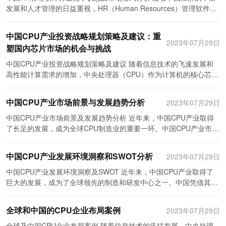
发团队，致力于开发更先进、更灵活的人力资源管理软件。其次，华
不断的研发和创新，推出满足企业实际需求的产品。系统集成环节主
发展和人才管理的日益重视，HR（Human Resources）管理软件行
宇软件积极拓展市场，与一些知名企业建立合作关系，扩大产品的市
要涉及将软件与企业原有系统进行整合，以实现信息的共享和数据的
业在过去几年迅速崛起并取得了快速的发展。这一行业的竞争状态和
场份额。通过不断提升产品竞争力和拓展市场，华宇软件成功地取得
流通。销售与服务环节则负责产品的市场推广和售后服务，确保客户
市场格局也在不断演变。 目前，中国HR管理软件行业面临着激烈的
了行业内的领先地位。 除了以上两家企业，中国HR管理软件产业链
中国CPU产业投资战略规划策略及建议：重
的满意度和产品的持续使用。 其次，HR管理软件产业链的全景深度
竞争状态。一方面，传统的HR管理软件提供商在市场上占有一席之
2023年07月29日
中还有许多其他值得注意的企业。例如，致友科技是一家专注于人力
塑国内芯片市场的机会与挑战
解析可以从多个方面展开。首先是市场需求的分析。随着人力资源管
地。这些公司多年来积累了丰富的经验和客户资源，拥有稳定的客户
资源管理云服务的企业。他们通过云服务的模式，为企业提供了更加
理工作变得越来越复杂，企业对于高效的人力资源管理软件的需求不
群体。他们的产品相对成熟，功能较为全面，能够满足客户的基本需
中国CPU产业投资战略规划策略及建议 随着信息技术的飞速发展和
便捷、灵活的人力资源管理解决方案。同时，致友科技还充分发挥了
断增加。同时，随着市场竞争的加剧，企业也需要通过HR管理软件
求。另一方面，新兴的HR管理软件初创企业正在不断涌现。这些企
高性能计算需求的增加，中央处理器（CPU）作为计算机的核心芯
云计算和大数据的优势，为企业提供了更全面、精准的人力资源分析
来提高员工的工作效率和满意度，以促进企业的可持续发展。因此，
业通过创新和技术的引入，提供更加符合客户需求的产品。他们通常
片，对于一个国家的信息技术能力和国家安全具有重要意义。在当前
和预测服务。通过积极推动新技术的应用和不断改进服务质量，致友
HR管理软件市场具有较大的发展空间。 其次是产业链的竞争格局。
更加注重用户体验和用户界面的设计，与时俱进，能够更好地适应市
全球CPU市场上，美国、日本等国家占据主导地位，而中国CPU产业
科技迅速崛起，并取得了市场份额的快速增长。 总的来说，中国HR
目前，中国的HR管理软件产业链主要由大型企业和中小企业共同组
中国CPU产业市场前景与发展趋势分析
2023年07月29日
场变化和客户需求的变化。 当前，中国HR管理软件市场的格局也在
仍相对落后。为了提升我国CPU产业的竞争力，我认为我们应该采取
管理软件产业链代表性企业的发展布局案例研究表明，互联网和新技
成。大型企业具有较强的技术研发实力和市场推广能力，市场份额较
发生变化。传统的HR管理软件提供商仍然占据主导地位，但新兴企
以下战略规划策略及建议。 首先，我国应加大对CPU产业的投资力
中国CPU产业市场前景及发展趋势分析 近年来，中国CPU产业取得
术的应用是这些企业成功的重要因素之一。这些企业利用云计算、大
大。中小企业则主要通过创新和差异化竞争来获得竞争优势。另外，
业的发展势头迅猛。这些初创企业通过不断推出创新功能和解决方
度。投资是产业发展的重要驱动力，只有通过大规模的投入，才能推
了长足的发展，成为全球CPU制造业的重要一环。中国CPU产业市场
数据等新技术，通过不断创新和改进，为企业提供了更加智能、高效
互联网技术的快速发展也为HR管理软件的创新和发展提供了新的机
案，吸引了越来越多的客户。他们通常采用云端技术，提供软件即服
动我国CPU产业技术水平的提升。政府应当出台相关政策，增加对
前景广阔，同时也面临挑战和机遇。本文将对中国CPU产业市场前景
的人力资源管理解决方案。同时，他们也充分利用互联网和新技术的
遇。 再次是政策环境的影响。近年来，中国政府出台了一系列支持信
务（SaaS）模式，更加方便快捷。另外，一些互联网巨头也开始涉
CPU产业的投资和资金支持。同时，鼓励民营企业和科研机构加大对
及发展趋势进行分析。 首先，中国政府对于CPU产业的支持是中国
优势，积极拓展市场，加强合作关系，不断提升产品的竞争力和知名
息技术产业发展的政策，为HR管理软件产业链的发展提供了良好的
中国CPU产业发展环境洞察和SWOT分析
2023年07月29日
足该领域，通过整合自身的资源和技术，进一步推动HR管理软件行
CPU研发的投入，并提供相应的税收优惠政策，吸引更多资金和人才
CPU产业市场前景的关键因素之一。政府采取了一系列措施，包括出
度。通过这些发展布局，中国HR管理软件产业链代表性企业取得了
政策环境。政府的政策支持包括鼓励企业加大技术研发投入、提供税
业的发展。 与此同时，中国HR管理软件行业也存在一些挑战和问
投入到CPU产业中。 其次，加强技术创新和自主研发能力的培养。
台产业政策、提供财政资金支持、建设CPU研发中心等，以促进中国
中国CPU产业发展环境洞察及SWOT 近年来，中国CPU产业取得了
长足的发展，并在行业内取得了一定的领先地位。未来，随着中国企
收优惠政策和加强知识产权保护等。这些政策的实施将进一步推动
题。首先，该行业的进入门槛相对较低，导致市场上存在大量的同质
技术创新是CPU产业发展的重要保障。我国CPU产业应依托高校和科
CPU产业的发展。这些支持举措将为中国CPU企业提供更好的发展环
巨大的发展，成为了全球领先的制造和研发中心之一。中国凭借其庞
业对HR管理软件需求的不断增加，这些企业有望继续发挥重要作
HR管理软件产业链的发展。 最后是未来发展趋势的展望。随着人力
化产品。在这种情况下，如何提供独特的价值和差异化的产品成为了
研机构，加大对核心技术研发的投入。同时，建立健全知识产权保护
境和机会，有利于提高中国在全球CPU市场的竞争力。 其次，中国
大的市场规模、政府的大力支持以及人才储备，为CPU产业的发展提
用，推动整个产业链的进一步发展。
资源管理工作的不断复杂化和信息化的推进，HR管理软件产业链将
企业的重要任务。其次，中国的人才管理和人力资源管理理念仍然相
制度，保护自主创新的成果，激励企业和个人积极投入到CPU技术的
市场庞大的消费需求也是中国CPU产业市场前景的重要因素之一。中
供了得天独厚的条件。本文将对中国CPU产业的发展环境进行洞察，
进一步壮大和发展。未来，HR管理软件产业链将向着智能化、云计
对滞后，许多企业对于HR管理软件的需求和认知还不够清晰。因
全球和中国的CPU企业布局案例
2023年07月29日
研发和创新中。同时，鼓励企业与高校、科研机构建立紧密的合作关
国作为世界上人口最多的国家之一，其市场潜力巨大。随着数字化转
并进行SWOT分析。 首先，中国拥有庞大的市场规模，这是中国CPU
算和大数据的方向发展。智能化将使HR管理软件具备更加强大的功
此，企业需要加大市场推广力度，提高用户教育和培训力度，增加用
系，共同推动技术创新和人才培养。 第三，加强国际合作与市场开
型的不断推进，人们对于计算机和智能设备的需求不断增加，这为
产业发展的重要优势。在全球市场上，中国消费者的需求量巨大，为
全球及中国CPU企业布局案例 随着信息技术的迅猛发展，中央处理