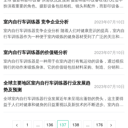
将变得更加激烈，我们也期待着能够看到更多创新的摄影和影印设备
服务环节。售后服务是摄影和影印设备价值链中重要的一环。厂商需
手机拍摄照片和录制视频的需求不断增加。因此，低端和中端相机市
和企业仍然需要大量的纸质复印服务。预计未来几年，影印设备市场
据国际数据，2019年全球摄影和影印设备的总产量已经达到了1.5亿
扮演着重要的角色。摄影设备包括相机、镜头和配件，而影印设备则
问世。
要提供完善的售后服务体系，包括设备维修、设备配件供应以及客户
场可能会进一步萎缩。然而，高端相机市场将保持稳定，因为专业摄
将继续保持稳定增长，并出现更加高效和环保的影印设备。 然而，全
台。其中，中国以其庞大的国内市场需求和丰富的生产资源成为全球
涵盖了打印机、复印机和扫描仪等。这些设备的供需状况对于相关行
培训等。通过提供高效的售后服务，可以增强用户对设备的满意度，
影师和摄影爱好者对其需求不会消失。同时，虽然纸质文档的使用量
球主要地区摄影和影印设备行业面临一些挑战。首先，智能手机的普
最大的摄影和影印设备产量国，其占据了全球总产量的30%左右。紧
业和消费者来说都至关重要。在本文中，我们将探讨全球摄影和影印
树立厂商的良好形象，并且提供后续销售的机会。 综上所述，摄影和
会减少，但仍然会有稳定的市场需求。影印设备市场将受到数字化和
室内自行车训练器 竞争企业分析
2023年07月10日
及给传统相机制造商带来了竞争压力。许多人选择使用智能手机来拍
随其后的是日本、美国和德国等发达国家。 在产值方面，全球摄影和
设备的供需状况，并预测未来的发展趋势。 当前，全球摄影设备市场
影印设备的价值链涵盖了供应链、产品研发、生产制造、市场销售和
电子文档管理的影响，但仍然有一定的生存空间。 总结起来，全球摄
摄照片，而无需购买单独的相机设备。此外，相机技术的不断改进也
影印设备的产值也在稳步增长。高端产品和创新技术的推出不断推动
呈现出增长的趋势。随着社交媒体和数字内容的兴起，越来越多的人
室内自行车训练器竞争企业分析 随着人们对健康意识的提高，室内自
售后服务等环节。通过对这些环节进行有序的管理和协调，可以实现
影和影印设备消费状况和需求预测表明，智能手机已经成为主要的摄
降低了参与该市场的进入门槛，使竞争更加激烈。 其次，影印设备市
着摄影和影印设备市场的发展。根据市场研究，2019年全球摄影和影
开始关注摄影。此外，旅游和体验经济的盛行也推动了摄影设备市场
行车训练器作为一种便于室内锻炼的健身器材受到了广泛的关注和追
设备的高效生产和销售，提高设备的竞争力和市场占有率。同时，持
影工具，传统相机市场可能会减少，但高端相机市场仍然有稳定需
场的竞争日益激烈，许多新进入者试图通过提供廉价和高质量的设备
印设备的产值已超过500亿美元。新兴市场的快速发展和消费升级的
的增长。因此，全球摄影设备的需求正处于上升阶段。 然而，摄影设
捧。而在室内自行车训练器市场中，竞争企业众多，每个企业都希望
续创新和不断改进，能够满足消费者对设备的需求和期望，从而实现
求。对于影印设备，尽管纸质文档的使用量减少，但仍然有稳定的市
来抢占市场份额。此外，数字化办公室的普及也对影印设备市场带来
需求成为摄影和影印设备市场增长的主要驱动力。目前，数码相机、
备市场的竞争也日益激烈。许多公司涌入市场，推出各种各样的产
能够在这个蓬勃发展的市场中获得一席之地。本文将对几家知名的室
企业的可持续发展。
场需求。未来，消费者的需求将更加倾向于便捷性和高质量的摄影和
了挑战，许多公司正在使用电子文档和云存储来替代纸质复印需求。
室内自行车训练器的价值链分析
2023年07月10日
复印机和激光打印机等产品的销售占据了全球摄影和影印设备市场的
品，以满足不同消费者的需求。这种竞争推动了设备的创新和功能的
内自行车训练器企业进行分析，以便更好地了解和把握市场竞争态
影印体验，而制造商需要关注这些需要，并不断创新和改进产品，以
尽管如此，全球主要地区摄影和影印设备行业仍然具有巨大的发展潜
重要份额。 在全球摄影和影印设备市场的竞争格局方面，主要企业包
改进。例如，高像素、轻便和智能化功能成为了消费者们关注的焦
势。 相对于传统的室内自行车，如普通固定自行车或者自带电阻的自
室内自行车训练器是一种用于在室内进行有氧运动的设备，通过模拟
满足不同层次和群体的需求。
力。首先，摄影行业将继续受益于人们对美好生活的追求和社交媒体
括日本的佳能、尼康和理光，美国的惠普和柯尼卡美能达，以及德国
点。 同时，影印设备市场也在不断发展。虽然数字化技术的兴起使得
行车，现代的室内自行车训练器在机构设计、阻力调节和用户体验等
骑行的动作来锻炼身体。它的价值链包括材料采购、制造、分销和售
的流行。高质量照片和视频的需求将持续增长，为摄影设备提供了巨
的勃朗宁和莱卡等。这些企业凭借其产品质量和技术创新能力在全球
影印设备的需求下降，但仍然有一定的市场需求。特别是在办公室和
方面进行了创新和优化，从而提供了更好的锻炼效果和舒适度，成为
后服务等环节。 首先，材料采购是室内自行车训练器价值链的第一环
大的市场机会。其次，虽然影印设备市场面临数字化办公室等挑战，
市场上拥有较高的知名度和市场份额。尤其是佳能和尼康等日本企业
商业领域，影印设备仍然是必不可少的工具。因此，尽管市场规模相
了消费者的首选。在这个市场中，两家知名企业立足已久，分别是
节。这包括采购金属材料、塑料零件和电子元器件等必要的原材料。
但仍然有许多机构和企业仍然需要大量的纸质复印服务，为影印设备
全球主要地区室内自行车训练器行业发展趋
在摄影领域的市场占有率较高，其产品的高质量和技术领先地位使其
对较小，但影印设备市场的需求相对稳定。 未来，摄影设备市场的增
Wahoo Fitness和Tacx。 Wahoo Fitness是一家专注于室内自行车训
供应商的选择、质量控制和采购成本的优化是这个环节的关键因素。
2023年07月10日
提供了稳定的市场需求。 在未来几年，全球摄影和影印设备行业的发
成为摄影爱好者们的首选品牌。而惠普和柯尼卡美能达等企业则在影
势及预测
长仍然有望持续。人们对摄影的兴趣不断增长，社交媒体的发展也为
练器和相关产品的生产和销售的企业。该企业的室内自行车训练器采
接下来是制造环节。在这一环节中，将原材料进行加工、组装和测
展将受到技术创新和市场需求的驱动。传统相机制造商需要通过提供
印设备领域中处于领先地位，其高速和高精度的设备在市场上具有竞
摄影设备市场提供了更多的发展机会。此外，新兴市场的崛起也将推
用了革命性的技术创新，如KICKR智能阻力系统和无飞轮设计，能够
试，最终制造出可用的室内自行车训练器。制造过程需要高精度的加
全球室内自行车训练器行业发展近年来呈现出蓬勃的势头，这主要得
高质量的新品和不断创新来保持竞争优势。影印设备制造商需要提供
争优势。 此外，新兴市场的企业也逐渐崭露头角。中国的小米、华为
动摄影设备市场的扩张。例如，中国和印度等国家的摄影爱好者正在
提供更贴近真实骑行的体验。此外，Wahoo Fitness还推出了配套的
工设备和技术，以确保产品的质量和性能。 分销是室内自行车训练器
益于人们对健康和健身的日益重视以及新技术的不断进步。室内自行
更加高效和环保的设备来满足市场需求。此外，数字化技术的发展也
和OPPO等企业在手机摄影领域中崭露头角，其高像素和多功能的摄
成为摄影设备市场的重要消费群体。 相比之下，影印设备市场的增长
训练软件和应用程序，使用户可以更加个性化地进行锻炼和训练。这
价值链的第三环节。在这一环节中，制造完成的产品将通过销售渠道
车训练器行业发展的趋势和预测主要涉及到创新技术、健身方式、市
将为摄影和影印设备行业带来更多机遇和挑战。 总之，全球主要地区
影设备正在吸引越来越多的消费者。同时，印度的塔塔和巴西的
可能会面临一定的挑战。随着数字化技术的进步，许多企业和个人更
些技术和产品优势让Wahoo Fitness在市场上占据了一定的份额。
流向市场。分销渠道可以包括线下实体店铺、电子商务平台等多种形
场需求和竞争状况等方面的因素。 首先，创新技术将是室内自行车训
摄影和影印设备行业正面临巨大的机遇和挑战。随着科技的进步和人
NOVATEC等企业也在摄影和影印设备领域中表现出良好的市场竞争
倾向于使用电子文档和云存储，而非纸质文件。这种趋势可能导致影
Tacx是另一家备受消费者青睐的室内自行车训练器企业。该企业的室
式。分销价格的确定、市场推广和渠道管理影响着产品在市场上的销
练器行业发展的重要驱动力。近些年来，虚拟现实（VR）和增强现
们对图像和纸质资料的需求不断增加，摄影和影印设备市场将继续呈
<
1
...
136
137
138
...
176
>
力。 总的来说，全球摄影和影印设备市场在产量、产值以及主要企业
印设备的需求进一步下降。然而，特定行业和地区仍然需要影印设备
内自行车训练器以其稳定性和真实感而闻名，深受专业骑行爱好者的
售情况。 最后是售后服务环节。在用户购买室内自行车训练器后，他