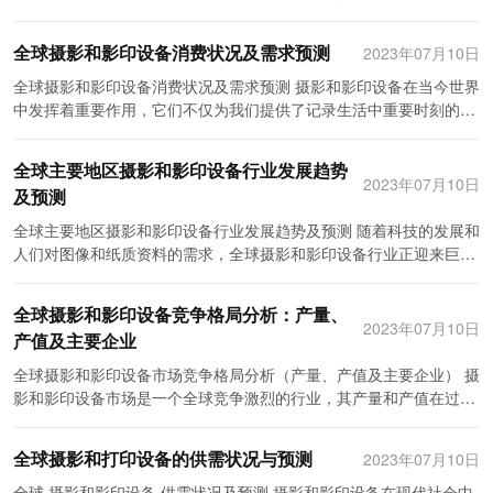
益于汽车行业的发展以及智能化设备的升级。 在竞争格局方面，全球
之间的竞争可以说是硝烟四起，不断推动着摄影技术的发展和创新。
印设备则用于复制文件和印刷文档。这两个设备的发展和演变，形成
汽车信息娱乐系统市场存在着一些主要企业。截至目前，这些企业在
而在影印设备领域，惠普和爱普生是两家备受关注的竞争企业。惠普
了一个完整的价值链。本文将从供应链、产品研发、生产制造、市场
全球摄影和影印设备消费状况及需求预测
2023年07月10日
市场中占据着较大的份额。其中，美国的博世和哈曼国际是全球两家
作为全球领先的打印设备制造商，其影印机产品以其稳定性和高度可
销售和售后服务等方面对摄影和影印设备的价值链进行分析。 首先是
最大的汽车信息娱乐系统供应商之一。博世拥有广泛的产品线和世界
靠性而闻名。无论是办公室还是家庭用户，都能从惠普的产品中获得
供应链环节。摄影和影印设备的供应链主要包括原材料供应商、零部
全球摄影和影印设备消费状况及需求预测 摄影和影印设备在当今世界
领先的技术，使其成为汽车信息娱乐系统市场的领导者之一。另外，
高质量的打印服务。与之竞争的爱普生同样是一家知名的影印设备制
件制造商、设备制造商和零售商等环节。原材料供应商提供相机镜
中发挥着重要作用，它们不仅为我们提供了记录生活中重要时刻的工
哈曼国际在音频技术方面有着丰富的经验和专业知识，为汽车信息娱
造商。爱普生以其先进的技术和卓越的画质，为用户提供了高效的打
头、感光材料、墨盒等所需材料，零部件制造商生产和提供相机传感
具，也为各种企业和组织提供了高效的文件处理方式。本文将对全球
乐系统市场提供了高质量的音频产品。 除了博世和哈曼国际外，其他
印解决方案。惠普和爱普生的竞争一直是业界的焦点，他们不断推动
器、打印机配件等零部件，设备制造商将这些零部件组装成完整的设
摄影和影印设备消费状况进行分析，并对未来需求进行预测。 首先，
一些主要的汽车信息娱乐系统供应商还包括日本的德音和爱信以及韩
全球主要地区摄影和影印设备行业发展趋势
着影印设备技术的进步和创新。 尽管在摄影和影印设备领域存在着激
备，最后由零售商进行销售。供应链的高效运作，能够降低生产成
我们来看摄影设备的消费状况。随着智能手机的普及，越来越多的人
2023年07月10日
国的LG电子等。这些企业在技术研发和市场拓展方面都具有一定的优
烈的竞争，但这些企业都有共同的目标，即为用户提供更好的产品和
及预测
本，提高设备的可靠性和性能。 其次是产品研发环节。摄影和影印设
可以通过手机来拍摄照片和录制视频。这导致了传统相机市场的下
势，并且在全球范围内都有着广泛的用户群体。 总的来说，全球汽车
服务。他们通过不断的研发和创新来满足用户日益增长的需求。比
备的研发是一个不断创新的过程。为了满足消费者对高清晰度、便捷
滑，尤其是低端和中端相机。然而，高端相机市场仍然保持稳定，因
全球主要地区摄影和影印设备行业发展趋势及预测 随着科技的发展和
信息娱乐系统市场正经历着高速增长和不断变革。随着智能化技术的
如，在摄影设备领域，尼康和佳能都在不断推出新的相机型号和镜
性和个性化等要求，厂商需要不断投入研发资源，提高设备的像素、
为专业摄影师和摄影爱好者仍然需要更高质量的照片和更多的功能。
人们对图像和纸质资料的需求，全球摄影和影印设备行业正迎来巨大
进步和用户需求的不断提高，这个行业的发展潜力将会持续增长。未
头，以满足不同用户的需求。在影印设备领域，惠普和爱普生也不断
功能，开发新的影像处理算法以及智能化的操作系统等。在研发过程
此外，随着社交媒体的兴起，人们对摄影的需求也得到了提升。因
的机遇与挑战。在本文中，我们将探讨全球主要地区摄影和影印设备
来，全球汽车信息娱乐系统市场将会出现更多的竞争者，并且市场格
改进其产品以提供更高效、更节能的打印解决方案。 此外，这些竞争
中，需要与供应链环节协同合作，确保产品的研发周期和质量。 第三
此，虽然智能手机已经代替了大部分的消费需求，但相机仍然有其市
行业的发展趋势，并预测未来几年的发展方向。 首先，随着数码技术
局也将发生一定的变化。因此，企业应密切关注市场动态和用户需
企业在市场营销方面也有各自的特点。尼康和佳能通过大规模的广告
全球摄影和影印设备竞争格局分析：产量、
是生产制造环节。生产制造环节包括设备组装、质量控制以及设备的
场。 其次，让我们来看影印设备的消费状况。尽管纸质文件的使用已
的飞速发展，全球摄影设备市场呈现出稳步增长的态势。消费者对高
2023年07月10日
求，不断创新和改进产品，以保持在竞争中的优势地位。同时，政府
宣传和赞助活动来提高其品牌知名度。惠普和爱普生则更注重与经销
调试和测试等工艺。这一环节的高效运作和质量控制，能够确保设备
产值及主要企业
经开始减少，但在很多行业中，纸质文件仍然是必不可少的。许多公
质量照片的需求不断增加，相机制造商不断推出新品，以满足市场需
也应加强对汽车信息娱乐系统的监管，推动更加健康和安全的全球汽
商的合作，通过建立广泛的渠道网络来扩大其销售份额。这些市场营
的性能和可靠性，避免生产过程中的各类问题，提高设备的交付效
司和组织仍然需要打印和复印大量的文件。此外，对于政府机构和法
求。此外，社交媒体的普及也促使摄影设备市场的增长，许多人希望
全球摄影和影印设备市场竞争格局分析（产量、产值及主要企业） 摄
车信息娱乐系统市场的发展。
销策略有助于这些企业在竞争激烈的市场中保持领先地位。 总之，摄
率。 第四是市场销售环节。市场销售环节包括渠道建设、产品推广和
律行业来说，保留纸质文件是义务的一部分。因此，影印设备市场仍
通过社交媒体分享自己的照片和视频。预计未来几年，高像素相机、
影和影印设备市场是一个全球竞争激烈的行业，其产量和产值在过去
影和影印设备是两个不可或缺的行业。竞争企业如尼康、佳能、惠普
销售等。为了增加产品的竞争力和市场份额，厂商需要选择合适的销
然具有一定的稳定需求。然而，随着数字化的发展，越来越多的企业
无人机摄影设备和虚拟现实摄影设备将成为市场的主要增长驱动力。
几年都取得了稳定增长。本文将通过分析产量、产值以及主要企业的
和爱普生在不断创新和推陈出新的同时，不断提高用户体验和满足用
售渠道，利用网络平台、专卖店和经销商等渠道形式进行产品的推广
开始采用电子文档管理系统和电子签名等数字工具来替代纸质文档。
其次，随着办公室文化的普及，全球影印设备市场也呈现出良好的增
竞争情况来了解全球摄影和影印设备市场的竞争格局。 以产量来看，
户需求。他们之间的竞争推动了整个行业的发展和进步，为用户带来
和销售。此外，需要通过市场调研了解消费者需求和竞争对手的动
这可能会对影印设备市场造成一定的冲击。 接下来，我们来预测未来
全球摄影和打印设备的供需状况与预测
2023年07月10日
长态势。在办公室环境中，影印设备是必不可少的工具，用于打印和
全球摄影和影印设备产量保持了较高的增长趋势。随着人们对摄影和
更好的产品和服务。未来，随着科技的不断进步，这两个行业的竞争
态，同时制定合理的定价策略，提高产品的市场竞争力。 最后是售后
摄影和影印设备的需求。预计智能手机市场将继续增长，因为人们对
复印各种文件和报告。虽然数字化办公室逐渐普及，但仍有很多机构
影印设备的需求增加，全球摄影和影印设备的产量也在逐渐提高。根
全球 摄影和影印设备 供需状况及预测 摄影和影印设备在现代社会中