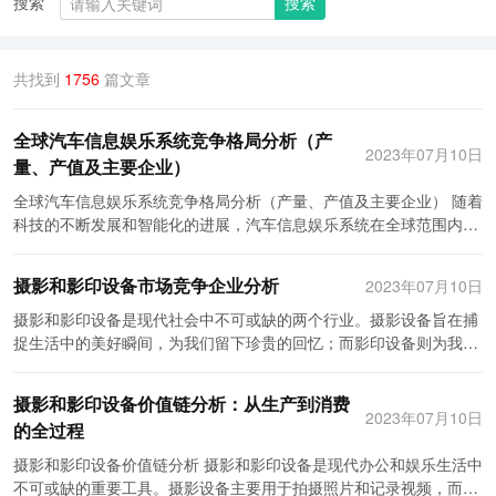
搜索
搜索
共找到
1756
篇文章
全球汽车信息娱乐系统竞争格局分析（产
2023年07月10日
量、产值及主要企业）
全球汽车信息娱乐系统竞争格局分析（产量、产值及主要企业） 随着
科技的不断发展和智能化的进展，汽车信息娱乐系统在全球范围内逐
渐普及和改善。汽车信息娱乐系统是指一系列的电子设备和功能，旨
在提供车内娱乐、导航、通讯以及其他智能化的服务。本文将对全球
摄影和影印设备市场竞争企业分析
2023年07月10日
汽车信息娱乐系统的产量、产值及主要企业进行分析。 首先，从产量
方面来看，全球汽车信息娱乐系统的需求越来越大。根据国际市场研
摄影和影印设备是现代社会中不可或缺的两个行业。摄影设备旨在捕
究公司JATO Dynamics的报告，2019年全球汽车信息娱乐系统的产
捉生活中的美好瞬间，为我们留下珍贵的回忆；而影印设备则为我们
量达到了2.56亿套，其中北美地区占据了37%的份额，欧洲地区和亚
提供快速、便捷的文件复制服务。这两个行业各自有一些特定的竞争
太地区分别占据了34%和26%的份额，其他地区占据了3%的份额。
企业，我们将在本文中对其进行分析。 在摄影设备方面，尼康和佳能
摄影和影印设备价值链分析：从生产到消费
在产值方面，全球汽车信息娱乐系统市场也经历了快速增长。根据市
是两个备受瞩目的竞争企业。尼康以其优质的相机和镜头享誉全球。
2023年07月10日
的全过程
场研究公司Grand View Research的数据显示，2019年全球汽车信息
无论是专业摄影师还是摄影爱好者，他们都对尼康的产品给予了高度
娱乐系统市场的价值达到了405亿美元。预计到2027年，这一数字将
评价。与之竞争的佳能也是一家世界知名的相机制造商。佳能以其卓
摄影和影印设备价值链分析 摄影和影印设备是现代办公和娱乐生活中
继续增长，达到711亿美元，年平均增长率为9.2%。这种增长主要受
越的技术和创新的产品设计，赢得了广大消费者的青睐。尼康和佳能
不可或缺的重要工具。摄影设备主要用于拍摄照片和记录视频，而影