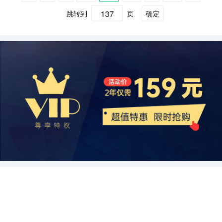
实（AR）等新技术的应用不断推动着室内自行车训练器的创新。通
现出稳步增长的趋势。然而，竞争日益激烈和数字化办公室的普及也
的竞争方面都呈现出稳步增长的态势。技术创新和消费升级的需求将
来处理大量的纸质文件，因此市场需求将保持稳定。 综上所述，全球
喜爱。Tacx的产品设计紧随市场需求，不断更新和改进，例如推出了
们可能需要提供保修、维修和技术支持等售后服务。一个良好的售后
过在训练期间提供身临其境的体验，VR和AR技术可以极大地增强用
跳转到
页
确定
给行业带来了一定的压力。未来几年，技术创新和市场需求将成为行
继续推动市场的发展，同时新兴市场的企业也将在全球市场中占据越
摄影和影印设备市场呈现出不同的供需状况。摄影设备市场正处于增
能够连接虚拟骑行平台的产品，使用户可以在室内享受仿真的骑行体
服务可提高用户满意度，增加客户忠诚度。 在室内自行车训练器的整
户的参与感和兴趣，从而提高训练效果。此外，智能化和互联网技术
业发展的关键驱动力。
来越重要的地位。因此，对于企业来说，不断提升产品质量和技术创
长阶段，受到社交媒体的推动和新兴市场的需求。与此同时，影印设
验。此外，Tacx还注重与品牌代言人和骑行比赛的合作，提高了品牌
个价值链中，每个环节都承担着重要的角色。材料采购确保原材料的
的发展也将为室内自行车训练器行业带来更多的机遇。用户可以通过
新能力，深入挖掘市场需求，才能在全球摄影和影印设备市场中获得
备市场的需求相对稳定，尽管受到数字化技术的冲击。随着科技的不
的知名度和影响力。 除了这两家企业以外，还有其他一些在室内自行
质量和供应稳定性，制造环节保证产品的质量和性能，分销环节将产
手机或平板电脑连接到互联网，实时监控自己的训练进度和数据，与
更大的竞争优势。
断发展和消费者需求的改变，这两个市场都将继续发展和演变。
车训练器市场上有一定竞争力的企业，如Peloton和NordicTrack等。
品推向市场，而售后服务环节则为用户提供持续的支持和服务。每个
其他用户进行互动，甚至参与全球范围的在线比赛。 其次，健身方式
Peloton是一家提供高质量室内骑行训练和配套产品的企业，其训练
环节都需要进行精细的管理和协调，以确保整个价值链的顺畅运作。
的变化将对室内自行车训练器行业产生影响。越来越多的人开始重视
器通过触摸屏和在线课程帮助用户进行个性化的锻炼。NordicTrack
除了这些环节外，室内自行车训练器的价值链还包括研发和设计等前
健康和健身，但由于时间和空间的限制，室内健身设备逐渐成为现代
是一家拥有悠久历史的运动器材制造商，其室内自行车训练器则采用
期环节。研发和设计是开发新产品或不断改进现有产品的关键环节，
人健身的首选。而室内自行车训练器则成为了一种便捷且高效的锻炼
了高效的磁控变阻技术，提供了丰富的训练模式和互联网连接功能。
它们为整个价值链的运作提供了创新和动力。 总而言之，室内自行车
方式。相比传统的健身器械，室内自行车训练器不受天气和地点限
总的来说，室内自行车训练器市场竞争激烈，每个企业都有自己的特
训练器的价值链涵盖了材料采购、制造、分销和售后服务等多个环
制，用户可以随时随地进行锻炼，尤其适合忙碌的现代人。因此，随
点和优势。Wahoo Fitness和Tacx以创新和技术为核心竞争力，不断
节。每个环节都对产品质量、市场竞争力和用户满意度起着重要影
着健身意识的不断提高，室内自行车训练器的需求将持续增长。 第
推出新产品和服务；Peloton和NordicTrack则注重用户体验和在线服
响。通过有效地管理和协调每个环节，可以提高产品的质量和效率，
三，市场需求的多样化将推动室内自行车训练器行业的发展。室内自
务。随着市场的进一步发展和消费者需求的变化，这些企业将面临着
增加市场份额和用户忠诚度。
行车训练器不仅适用于个人家庭使用，还在健身房、健身俱乐部和办
更多的挑战和机遇。只有不断创新和改进，满足用户需求，才能在激
公室等公共场所得到广泛应用。随着人们对健身设备要求的提高，市
烈的市场竞争中脱颖而出。
场需求也将越来越多样化。例如，一些用户对室内自行车训练器的舒
适性和静音性有更高要求，而另一些用户则更关注设备的智能化和互
联网功能。为了满足不同用户的需求，企业需要不断创新，提供更加
多样化的产品。 最后，竞争将成为室内自行车训练器行业发展的一大
挑战。随着市场的扩大，越来越多的企业加入到这一行业中，竞争日
益激烈。为了在竞争中脱颖而出，企业需要注重产品的质量和创新，
提供独特的用户体验。同时，加强品牌宣传和营销活动也是企业取得