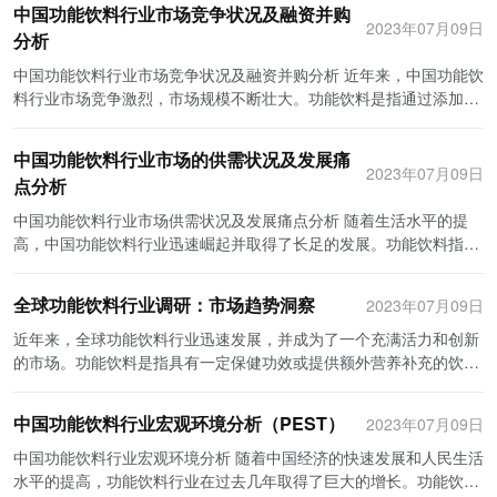
提升免疫力和调节身体机能，受到关注健康养生的中老年人的关注。
中国功能饮料行业市场竞争状况及融资并购
素、矿物质、纤维素等。这类产品的发展空间巨大，主要吸引消费者
的产业链支撑着整个行业的发展。本文将对中国功能饮料产业链进行
2023年07月09日
其次，功能饮料的消费者群体也呈现出多样化的趋势。尽管年轻人和
分析
的是其保健和补充营养的功能。目前市场上，脆弱消费者群体如老年
全景梳理，并对配套产业的发展进行分析。 功能饮料产业链主要包括
运动爱好者仍然是功能饮料的主要消费群体，但随着功能饮料产品越
人、孕妇、儿童等对健康饮品的需求日益增长。此外，面临着高压生
原料供应、生产加工、包装销售以及配送等环节。首先是原料供应环
中国功能饮料行业市场竞争状况及融资并购分析 近年来，中国功能饮
来越多样化，不同年龄段和不同职业的消费者也开始关注并使用功能
活和工作的年轻人也开始关注保健饮品的选择。因此，健康饮品市场
节，主要涉及到水、果汁、糖、能量饮料配方和生物活性成分等各种
料行业市场竞争激烈，市场规模不断壮大。功能饮料是指通过添加一
饮料。例如，中老年人对于保持健康和延缓衰老的需求，成为功能饮
有望在未来继续迎来更多的机会与挑战。 再次是功能性果蔬饮料。功
原料的供给。在中国，许多企业都在提供各种功能饮料的原料，比如
定的药物成分，具有特定功效的饮料，如能够提高体力和注意力、调
料企业重点关注的对象。 另外，功能饮料的销售渠道也在逐渐多元
能性果蔬饮料是指在传统果蔬饮料的基础上，添加了丰富的维生素、
能源饮料公司、果汁生产企业等。其次是生产加工环节，包括饮料研
节情绪等。中国的功能饮料市场潜力巨大，吸引了众多企业的投资和
化。传统的销售渠道仍然是功能饮料销售的主要方式，如超市、便利
抗氧化物质等成分。这类产品在中国市场上得到了广泛的认可。尤其
中国功能饮料行业市场的供需状况及发展痛
发、生产工艺以及质量控制等。不同的功能饮料对生产工艺的要求不
参与。 首先，市场竞争状况。中国的功能饮料市场正处于增长阶段，
2023年07月09日
店和药店等。但随着电商的兴起和消费者线上购物习惯的逐渐养成，
是那些关注生活健康、追求天然、健康的消费者群体。各种融合果蔬
点分析
同，例如含有添加剂的功能饮料需要严格的生产工艺控制。然后是包
市场需求不断增加。随着人们生活方式的改变和健康意识的提升，消
越来越多的功能饮料企业开始在电商平台进行销售。此外，一些新兴
和功能性成分的饮料，如含有维生素C、胶原蛋白的果蔬饮料等，都
装销售环节，包括饮料包装材料的选取和生产、产品包装设计以及销
费者对功能性饮料的需求也在不断增加。同时，功能饮料市场的竞争
中国功能饮料行业市场供需状况及发展痛点分析 随着生活水平的提
的销售渠道也开始兴起，如健身房、运动场馆等。这些新型渠道的出
受到消费者的追捧。这类产品的发展势头非常迅猛，市场前景广阔。
售和推广等。好的包装设计可以提升产品的识别度和美感，从而吸引
格局也在不断发生变化。目前，市场上主要还是以大品牌和知名企业
高，中国功能饮料行业迅速崛起并取得了长足的发展。功能饮料指的
现，使得消费者更加便捷地购买到自己所需的功能饮料产品。 然而，
最后是功能性饮料中的运动饮料。运动饮料是专为体育运动者设计的
更多消费者。最后是配送环节，包括产品的运输、仓储和销售渠道的
为主导，如红牛、健力宝等。这些企业凭借强大的品牌影响力和市场
是通过添加各种营养物质和草药成分，以达到特定的保健功效的饮
功能饮料行业在快速发展的同时也面临一些挑战。一方面，市场竞争
饮料，旨在提供水分、电解质和能量补充。随着运动热潮的兴起，运
建立等。良好的配送通路能够促进产品的及时交付和销售。 配套产业
份额，占据了市场的大部分份额。 其次，融资并购的重要性。在激烈
料。它们可以提供能量、改善体力、增强免疫力、促进消化等功效。
日趋激烈，功能饮料产品同质化现象严重。消费者难以在各种功能饮
动饮料市场也得到了相应的发展。目前，不少国内外知名品牌都开始
的发展对功能饮料产业链的发展起到了重要的支撑作用。首先是包装
全球功能饮料行业调研：市场趋势洞察
2023年07月09日
的市场竞争中，融资并购成为企业拓展市场和提升实力的重要手段。
本文将从市场供需状况和发展痛点两个方面对中国功能饮料行业进行
料产品中找到真正适合自己需求的产品，也容易导致功能饮料市场的
在中国市场推出各类运动饮料。适应运动人群需求的创新产品和口味
材料行业，中国功能饮料产业需要大量的包装材料，如塑料瓶、铝罐
大品牌企业通过并购其他品牌或者与其他企业合作，可以实现资源的
分析。 首先，从供需状况来看，中国功能饮料行业市场前景广阔，需
泡沫化。另一方面，对于功能饮料可能带来的潜在风险和副作用，消
近年来，全球功能饮料行业迅速发展，并成为了一个充满活力和创新
多样化，更进一步推动了这一市场的增长。 综上所述，中国的功能饮
等。随着功能饮料市场的不断扩大，包装材料行业也得到了迅猛发
整合和市场份额的扩大。同时，通过融资并购，企业还可以引入更多
求持续增长。随着人们生活节奏的加快和工作压力的增加，功能饮料
费者也存在一定的担忧。功能饮料企业需要加强产品研发和质量控
的市场。功能饮料是指具有一定保健功效或提供额外营养补充的饮
料行业细分产品市场呈现出多元化和不断发展的态势。能量饮料、健
展。其次是糖业和果汁行业，功能饮料常常需要添加糖和果汁，所以
的资金和技术，提升产品的研发能力和市场竞争力。因此，融资并购
作为一种方便快捷的能量补给来源受到了广大消费者的青睐。据数据
制，提高产品的安全性和可靠性。 综上所述，中国功能饮料行业在细
料，旨在满足消费者对健康和能量的需求。这个行业以其多样化的产
康饮品、功能性果蔬饮料和运动饮料等产品在市场上各有千秋。随着
这两个行业的发展直接影响了功能饮料的原料供应。再次是科技研发
在功能饮料行业具有重要的意义。 然而，融资并购也存在一些风险和
显示，中国功能饮料市场规模不断扩大，年均增速超过20%。预计到
分消费市场上呈现出迅速发展的态势。消费者对于健康和生活质量的
品和不断增长的市场份额吸引了越来越多的消费者和投资者的关注。
科技的进步和消费者意识的提升，功能饮料市场仍然具有很大的发展
和生物技术行业，功能饮料的研发和生产需要依靠先进的科技和生物
中国功能饮料行业宏观环境分析（PEST）
2023年07月09日
挑战。首先是市场选择的风险。在选择并购目标企业时，企业需要对
2025年，市场规模将超过千亿元人民币。 其次，中国功能饮料市场
追求，以及不同功能饮料产品的多样化与个性化，推动了功能饮料行
功能饮料市场的发展现状可以用两个关键词概括：创新和多样化。近
潜力。唯有不断提升产品品质，满足消费者的需求，才能更好地推动
技术手段。最后是物流行业，功能饮料需要建立庞大而高效的物流系
目标企业的市场和前景进行全面和准确的评估，避免投资的风险。其
的发展痛点也逐渐凸显。首先是市场竞争激烈，品牌同质化现象严
业的快速成长。未来，功能饮料企业需要不断创新，增强产品差异化
年来，功能饮料市场迎来了许多新产品和创新概念。作为市场发展的
中国功能饮料行业宏观环境分析 随着中国经济的快速发展和人民生活
这一市场的发展。
统，以便及时将产品送达消费者手中。 然而，功能饮料产业链也面临
次是整合和管理的挑战。融资并购后，企业需要进行资源的整合和管
重。目前市场上的功能饮料品牌众多，产品种类繁多，但很多产品功
竞争力，并加强市场营销和品牌建设，以满足消费者的需求，实现更
重要驱动力之一，功能饮料企业不断推出新品种和改进配方，以满足
水平的提高，功能饮料行业在过去几年取得了巨大的增长。功能饮料
着一些挑战和问题。首先是市场竞争激烈，功能饮料品牌众多，市场
理，确保各个环节的顺利衔接，以达到预期效果。 总结起来，中国功