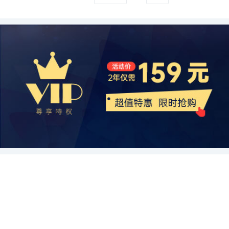
会定期发布关于食品和饮料行业的统计报告。这些数据通常包括市场
对于其他植物油而言，仍然相对较小众。因此，中国蓖麻油行业需要
持为优势，积极拓展蓖麻油产业的上下游。他们在种植蓖麻、提取蓖
和验证来证明其产品的功效和安全性，保护消费者的利益。 总体而
的发展。政府的监管政策、经济的增长和消费者需求的改变都为功能
规模、产量、销售额、进出口情况等信息。政府的数据来源通常可
进一步降低生产成本，提高产品的性价比。 对于投资者来说，中国蓖
麻油以及研发新产品方面投入了大量的资源。此外，该企业还与国内
言，全球功能饮料行业正处于快速发展的阶段，未来前景广阔。创新
饮料行业提供了良好的发展机遇。未来，随着人们对健康生活的追求
靠，且为公众所接受。 3. 大规模调查：有时候，市场研究公司会进
麻油行业是一个值得关注的领域。首先，投资者可以选择投资该行业
外的化工企业合作，积极开展技术创新和产品研发，不断提高产品质
和多样化将是行业的关键词，而消费者对健康和营养的追求将是市场
和科技的进步，功能饮料行业有望继续保持稳定增长，并不断提高产
行大规模调查，以获取关于功能饮料行业的消费者洞察和市场趋势。
的原材料供应链。随着蓖麻油需求的增加，种植蓖麻的农民和供应商
量和降低生产成本。通过不断的发展和创新，该企业已经成为蓖麻油
的主要驱动力。同时，企业需要应对竞争加剧和消费者对产品质量和
品质量和多样化。
这些调查数据可以为文章提供详细的消费者行为和偏好信息。 4. 业
将面临更多商机。投资者可以考虑投资相关的农业科技公司、种植基
产业链中的龙头企业。 第二个代表性企业是一家食品科技公司。该企
安全性的关注，以保持市场竞争力。
内知名企业数据：一些功能饮料行业的领军企业会公开发布其销售数
地或种植技术，并与农户建立长期稳定的合作关系。 其次，投资者可
业在蓖麻油产业链上主要从事产品加工和销售。他们通过积极推广蓖
据和市场份额等信息。这些企业的数据可以作为行业发展的重要参
以选择投资蓖麻油生产和加工的企业。目前，中国蓖麻油行业中的领
麻油的营养价值和健康功效，开发出一系列健康食品和保健品。他们
考，但需要注意是否有可能存在商业利益相关的偏差。 在使用数据
先企业主要集中在江苏、浙江和广东等地。投资者可以注意这些企业
的产品覆盖了各个年龄段的消费者，深受市场欢迎。该企业还注重品
时，读者需要注意数据的来源可靠性和数据范围的适用性。同时，不
的发展情况，并观察其在市场推广、品牌建设和技术提升方面的努
牌建设和市场推广，通过建立线上线下销售渠道，拓展了销售网络，
同数据来源可能存在一定的差异，读者可以结合多个数据来源对功能
力。对于有实力的企业，投资者可以考虑通过股票投资或直接投资合
并提高了产品的知名度和竞争力。他们的成功经验为蓖麻油产业的发
饮料行业进行全面的分析和了解。 总结 功能饮料行业是一个快速增
作，分享其成长带来的红利。 最后，投资者应该密切关注相关政策的
展提供了借鉴。 第三个代表性企业是一家生物科技公司。该企业通过
长的市场，受到了消费者对健康和活力的追求的推动。能量饮料市场
变化。随着社会对健康和环保的重视程度提高，相关政策的出台将会
基因技术研发出高效的蓖麻栽培品种和蓖麻种子，帮助种植户提高蓖
增长迅猛，同时健康意识和在线销售渠道的兴起也推动了行业的发
对蓖麻油行业产生重要影响。投资者可以关注国内外的相关政策动
麻的产量和品质。他们与农户合作，提供种子和技术支持，并进行产
展。数据来源包括市场研究报告、政府统计数据、大规模调查和业内
态，并根据政策变化灵活调整自己的投资策略。 综上所述，中国蓖麻
业链的整合和优化。此外，该企业还积极开展蓖麻油的研发和应用，
知名企业数据等，读者在使用数据时需要注意来源可靠性和适用性。
油行业具有较大的市场潜力和发展机会。投资者可以选择投资相关的
推出了一系列蓖麻油相关产品，为蓖麻油产业的升级和转型做出了贡
通过综述功能饮料行业的发展趋势和数据来源说明，读者可以更全面
供应链、生产和加工企业，并密切关注相关政策的变化。然而，投资
献。这个企业的成功案例表明，技术创新和农业产业链的整合是推动
地了解功能饮料行业的现状和前景。
者也需要注意该行业所面临的挑战，特别是在技术实力、产品质量和
蓖麻油产业发展的重要因素。 综上所述，中国蓖麻油产业链代表性企
成本控制方面的问题。通过深入研究行业动态和公司实力，并制定相
业的发展布局案例展示了中国蓖麻油产业的快速发展和多样化发展趋
应的投资策略，投资者才能在中国蓖麻油行业中获取可观的回报。
势。企业通过技术创新、市场推广和农业产业链的整合，推动着蓖麻
油产业的升级和转型。未来，中国蓖麻油产业还有巨大的发展潜力，
需要各个环节的企业共同努力，加强合作，推动产业链的高质量发