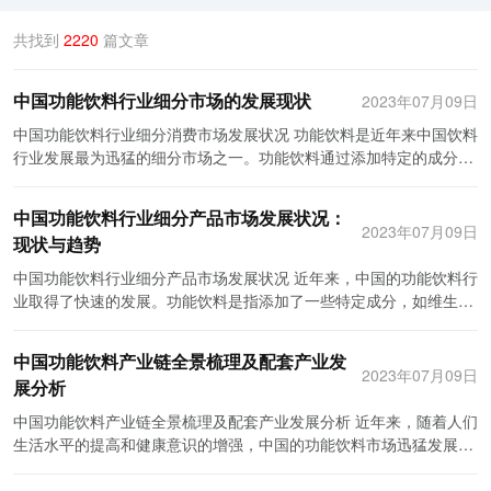
共找到
2220
篇文章
中国功能饮料行业细分市场的发展现状
2023年07月09日
中国功能饮料行业细分消费市场发展状况 功能饮料是近年来中国饮料
行业发展最为迅猛的细分市场之一。功能饮料通过添加特定的成分，
如维生素、氨基酸、矿物质等，来提供特殊功效，满足消费者在工
作、学习、运动等方面的需求。随着人们生活水平的提高和对健康意
中国功能饮料行业细分产品市场发展状况：
识的不断增强，功能饮料行业正逐渐走向快速发展。 功能饮料的受欢
2023年07月09日
现状与趋势
迎程度与中国消费市场的不断扩大和多元化有着密不可分的关系。中
国经济的快速发展和城市化进程的加速，使得消费者生活质量不断提
中国功能饮料行业细分产品市场发展状况 近年来，中国的功能饮料行
升，对健康与长寿的追求也逐渐成为现代人的一种追求。这种健康追
业取得了快速的发展。功能饮料是指添加了一些特定成分，如维生
求的变化使得消费者的需求从传统的碳酸饮料转变为更为注重营养和
素、矿物质、植物提取物等，以具有特定功效的饮料。市场上存在着
功能的饮料。功能饮料的广泛应用场景，例如提神醒脑、补充能量、
多种细分产品，其发展状况也各有不同。 首先是能量饮料。能量饮料
中国功能饮料产业链全景梳理及配套产业发
调节身体机能等，使得其逐渐成为大众的选择。 在功能饮料行业中，
主要通过含有咖啡因、香兰素、牛磺酸等成分，为人们提供快速的能
2023年07月09日
展分析
消费市场的细分发展状况也表现出一定的特点。首先，根据功能饮料
量补充。这一细分市场在中国呈现出快速增长的趋势。不少年轻人通
的功效，可以将市场分为提神醒脑类、能量类、健康养生类等。例
过饮用能量饮料来提神醒脑，延长工作或学习时间。大型品牌如红
中国功能饮料产业链全景梳理及配套产业发展分析 近年来，随着人们
如，有些功能饮料注重提高注意力和警觉性，受到需要加强脑力劳动
牛、怡宝红罐等在中国市场占据较大份额。而伴随着健康意识的增
生活水平的提高和健康意识的增强，中国的功能饮料市场迅猛发展。
的白领和学生群体的青睐；有些功能饮料则注重补充能量和增强体
强，无糖或低糖的能量饮料也逐渐受到更多消费者的青睐。 其次是功
功能饮料已经从过去仅仅是一种满足口渴的饮料，逐渐转变为提供特
力，受到运动员和消耗体力的劳动者的追捧；还有些功能饮料则关注
能饮料中的健康饮品。健康饮品强调对人体健康有益的成分，如维生
定功能的健康饮品。在功能饮料行业迅速崛起的背后，是庞大而复杂