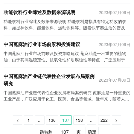
效雷同，缺乏差异化竞争优势。这导致了价格战的频繁发生，各品牌
好的发展。
消费者对健康和能量的需求。例如，蛋白质饮料、益生菌饮料、维生
被广泛认为是提供能量和满足不同需求的饮品，如增强体力、促进健
份额有限，因此企业需要通过强调自身的特色和创新来脱颖而出。其
能饮料行业市场竞争激烈，但市场潜力巨大。企业在竞争中要不断创
为了争夺市场份额而不断降低价格，导致企业利润下降。 其次是产品
素饮料等，已经成为了功能饮料市场上的热门产品。 与此同时，市场
康等。本文将从政治、经济、社会和技术四个方面对中国功能饮料行
次是质量安全问题，功能饮料涉及的原料多样性较大，如果没有严格
新、拓展市场，提升产品品质和服务水平。融资并购是企业拓展市场
功能饮料行业综述及数据来源说明
2023年07月09日
质量和安全问题。在功能饮料市场中，一些不法商家为了追求利益最
上功能饮料的多样性也在不断增加。消费者们对于不同功效和口味的
业的宏观环境进行分析。 首先，政治因素在功能饮料行业的发展中起
的质量控制和监管机制，可能会存在质量安全问题。此外，功能饮料
和提升实力的重要手段，但也需要注意风险和挑战。企业在进行融资
大化，采用低成本的原料和工艺，严重影响了产品质量和安全性。此
功能饮料有着不同的需求，这促使功能饮料企业推出了更多种类的产
到了重要的作用。政府对食品和饮料行业的监管力度不断增强，要求
功能饮料行业综述及数据来源说明 功能饮料是指具有特定功效的饮
行业也需要加强产品标准化和法律法规的制定与执行，以保证市场的
并购时，需要充分评估并确保目标企业的市场前景及整合能力，同时
外，市场监管机构对功能饮料行业的监管力度相对较弱，导致了市场
品。无糖饮料、低糖饮料和天然成分饮料等，都在市场上占据了一定
企业提高生产工艺和质量标准。政府还加强了对广告和宣传活动的监
料，如提神饮料、能量饮料、运动饮料等。随着快节奏生活的普及，
健康发展。 总的来说，中国功能饮料产业链庞大而复杂，涉及到多个
注重资源整合和管理，以实现预期的效果。 随着中国经济的不断发
上一些低质量的产品滥竽充数，损害了消费者的利益。 再次，功能饮
的份额。这种多样化的趋势为消费者提供了更多的选择，并促使企业
管，禁止虚假宣传和过度承诺，以保护消费者的权益。此外，政府对
功能饮料行业在过去几年里取得了显著的增长。本文将综述功能饮料
环节和配套产业的发展。随着人们健康意识的提升和对功能饮料需求
展、生活方式的改变和健康意识的提高，功能饮料市场将继续保持增
料市场还存在营销方式单一的问题。目前，很多功能饮料品牌采用的
通过研发和创新来保持竞争力。 市场趋势方面，随着人们对健康和营
可乐和类似产品征收高额糖税，促使更多消费者转向功能饮料这种低
行业的发展趋势，并提供相关数据来源说明。 功能饮料行业的综述
的增加，功能饮料市场的未来发展潜力巨大。然而，企业需要密切关
长势头。企业需要抓住市场机遇，加大产品研发和市场推广，进一步
中国蓖麻油行业市场前景和投资建议
2023年07月09日
都是传统的广告宣传和促销手段，缺乏创新和差异化。这导致了消费
养的重视日益增加，功能饮料市场有望继续发展。据市场调研公司的
糖饮品。 其次，经济因素对功能饮料行业的增长起到了关键作用。中
功能饮料行业是一个快速增长的市场，这主要归因于现代生活中对健
注市场竞争和质量安全等问题，通过创新和提升产品质量来不断拓展
提升竞争力。融资并购将继续是企业拓展市场和提升实力的重要工
者对功能饮料的认知和接受度有限，增加了产品推广和销售的难度。
数据显示，预计未来几年全球功能饮料市场将以每年超过10％的复合
国的经济发展和中产阶级的壮大催生了更多消费者的购买力。这些消
康和活力的追求。人们希望通过功能饮料来提高精力和忍耐力，以更
中国蓖麻油行业市场前瞻及投资策略建议 蓖麻油是一种重要的植物
市场份额，实现可持续发展。同时，相关政府部门也应加强对功能饮
具，但在进行融资并购时也需要谨慎决策，以降低风险和增加成功的
针对以上市场现状和发展痛点，中国功能饮料行业有必要采取相应的
增长率增长。这主要得益于消费者对健康饮食和生活方式的追求。 例
费者对功能饮料的需求逐渐增加，推动了市场的扩大。此外，互联网
好地面对日常挑战。此外，功能饮料还吸引了运动员和健身爱好者等
油，由于其高温稳定性、抗氧化性和耐腐蚀性等特点，广泛应用于食
料行业的管理和监管，制定更加完善的标准和政策，为功能饮料行业
几率。功能饮料行业的竞争将进一步激烈，企业需要持续调整策略，
措施来促进行业的发展。首先，企业需加强产品创新，不断推出具有
如，随着运动饮料在市场上的不断普及，越来越多的消费者意识到运
和电子商务的兴起给功能饮料企业提供了更广阔的销售渠道，使得消
特定群体的关注。 能量饮料是功能饮料市场的主要产品之一。据数据
品、化妆品、医药和工业领域。在过去的几年里，中国蓖麻油行业取
的健康发展提供支持和保障。
加强核心竞争力，才能在市场中立于不败之地。
差异化竞争优势的产品，以满足消费者多样化的需求。其次，加强对
动饮料对于身体的益处。运动饮料不仅可以提供能量，还可以补充水
费者可以更方便地购买到他们想要的产品。 社会因素也对功能饮料行
显示，全球能量饮料市场的价值在过去十年里增长了数倍。此外，健
得了快速发展，不仅满足了国内市场的需求，还出口到世界各地。本
中国蓖麻油产业链代表性企业发展布局案例
市场监管的力度，严厉打击违法违规行为，保证市场的公平竞争环境
分和电解质，有效帮助人们在运动过程中保持身体健康和性能提升。
业产生了深远的影响。中国人民生活水平的提高使得人们更加注重健
康意识的增强和对天然成分的需求也促进了功能饮料行业的发展。消
文将展望未来中国蓖麻油行业市场，并提供一些建议供投资者参考。
2023年07月09日
和消费者权益的保护。另外，企业还可以探索新的营销方式，如利用
因此，运动饮料市场有望继续增长。 另外，年轻一代对于功能饮料的
研究
康和养生。功能饮料作为一种健康饮品受到越来越多人的青睐。此
费者倾向于选择不含人工添加剂和防腐剂的功能饮料。 另一个推动功
首先，中国蓖麻油行业有望继续保持增长。随着人们对健康和天然产
社交媒体和线上平台进行品牌推广和营销活动，提高消费者对功能饮
需求也呈现出增长趋势。这一代消费者更加注重健康和活力，更愿意
外，年轻一代对个性化和创新的消费需求也推动了功能饮料行业的发
能饮料市场快速增长的因素是不断增长的在线销售渠道。电子商务的
品的需求增加，蓖麻油作为一种天然、有机的植物油，将受到更多消
中国蓖麻油产业链代表性企业发展布局案例研究 蓖麻油是一种重要的
料的认知和接受度。 总之，中国功能饮料行业市场供需状况良好，但
购买具有营养和功能的饮料。他们追求刺激，喜欢尝试新产品和新概
展，他们喜欢尝试不同口味和功能的产品，追求新鲜、独特的体验。
兴起使消费者能够更加便捷地购买功能饮料，为市场提供了更大的发
费者的青睐。同时，国内外对蓖麻油的需求也在增加。中国蓖麻油行
工业产品，广泛应用于化工、医药、食品等领域。近年来，随着人们
也存在一些发展痛点需要解决。只有在加强产品创新、增加监管力度
念，这为功能饮料行业提供了巨大的发展机会。 然而，功能饮料行业
最后，技术因素在功能饮料行业中起到了重要的推动作用。随着科技
展空间。 数据来源说明 为了提供准确的数据支持，以下是本文中涉
业需要进一步加强品牌建设，提高产品质量，并加大市场推广力度，
对可持续发展和环保意识的提高，蓖麻油产业得到了快速发展。在中
和探索新的营销方式的基础上，功能饮料行业才能持续健康发展，并
也面临着一些挑战。首先是市场竞争的加剧。随着市场的扩大，越来
的不断进步，功能饮料的生产工艺不断改善，包装技术也不断提高。
及到的数据来源说明： 1. 市场研究报告：市场研究公司经常发布功
以满足潜在市场的需求。 其次，中国蓖麻油行业面临着一些挑战。首
国的蓖麻油产业链中，有一些企业以其发展布局成为代表。本文将以
为消费者提供更多更好的产品选择。
越多的品牌进入市场，竞争日益激烈。企业需要不断改进产品和营销
新技术的引入使得功能饮料可以更好地保持新鲜度和口感，从而满足
能饮料行业的市场研究报告，其中包含了市场规模、增长率、趋势和
先，蓖麻油的生产过程比较复杂，需要技术和设备支持。目前，中国
这些代表性企业为案例，分析其发展战略和布局，展示中国蓖麻油产
<
1
...
136
137
138
...
222
>
策略，以脱颖而出。 其次，消费者对于功能饮料的保健和安全性的关
消费者对产品质量的要求。此外，技术的发展还使得新的功能饮料产
预测等信息。这些报告通常提供权威可靠的数据来源，如行业协会、
蓖麻油行业中技术实力较强的企业较少，这限制了产能的扩大和产品
业的发展。 第一个代表性企业是中国石化集团公司旗下的一家企业。
注也在增加。一些功能饮料被质疑是否真的能提供所宣称的功效，甚
品得以开发，满足不同消费需求。 综上所述，中国功能饮料行业在政
专业咨询机构和企业内部数据。 2. 政府发布的统计数据：政府机构
质量的提高。其次，虽然蓖麻油的市场潜力巨大，但其价格较高，相
该企业是中国蓖麻油产业链中的一环，以其强大的资金实力和技术支
跳转到
页
确定
至有一些产品含有可能对健康有害的成分。因此，企业需要通过研究
治、经济、社会和技术方面的宏观环境因素的共同作用下取得了快速