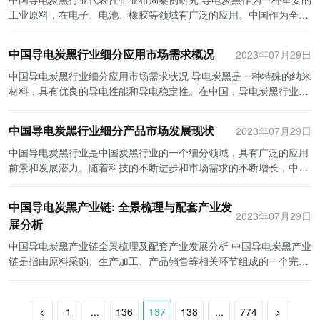
要求的提高，BOPA薄膜在食品、医药和电子产品等领域的需求将不
薄膜行业的宏观环境受到政治、经济、社会和技术等因素的影响。政
据。企业年报是企业公开的一种重要信息渠道，通过对企业年报的分
行业的技术进步和创新。 第三，投资者应注重环保和可持续发展。随
使得导电炭黑的市场需求也随之增长。导电炭黑具有优异的导电性能
工业原料，在电子、电池、橡胶等领域有广泛的应用。中国作为全球
断增长。然而，BOPA薄膜行业仍面临一些挑战，包括原材料价格上
府的政策和规定、经济的增速和通胀、社会文化的变迁以及技术的创
析，可以了解到企业的经营状况、市场份额等信息。同时，还可以通
着全球环保意识的提高，对环保问题的关注程度也在增加。导电炭黑
和热稳定性，可以广泛应用于电子产品、电力设备和通信设备等领
最大的导电炭黑生产国，拥有众多的炭黑生产企业。本文将以中国导
涨和环保压力等。未来，BOPA薄膜行业需要加强技术创新和研发，
新都会对行业的发展产生重要影响。随着消费升级、环保意识提高和
过阅读财务报表，了解到企业的盈利状况和财务健康度。 最后，了解
生产过程中可能会产生大量的废水和废气，投资者应加强环境管理，
域。同时，随着人们对高性能、高稳定性材料的需求越来越高，导电
电炭黑行业的代表性企业为例，分析它们的布局案例，以期为行业发
以应对市场的变化和环保的要求。
科技进步的推动，中国BOPA薄膜行业在充满挑战的同时，也蕴含着
BOPA薄膜行业的数据还可以通过咨询行业专家和从业者来获取。这
中国导电炭黑行业细分应用市场需求概况
2023年07月29日
推动绿色生产和循环经济的发展。此外，投资者还应关注可持续发
炭黑作为一种理想的导电材料，在市场上的需求将会进一步提升。 其
展提供一定的借鉴。 首先，以湖北金浩炭黑有限公司为例。金浩炭黑
巨大的机遇。行业的从业者需要密切关注市场需求的变化，加强技术
些专家和从业者通常有丰富的行业实践经验，能够提供一手的市场信
展，探索可再生能源利用和高效能源利用等方面的技术和方法，减少
次，中国导电炭黑行业的发展将受益于国家政策的支持。随着环保意
是中国导电炭黑行业的重要企业之一，其主要产品包括导电炭黑和纯
中国导电炭黑行业细分应用市场需求状况 导电炭黑是一种特殊的纳米
创新，提高产品质量，以适应和把握行业发展的机遇。
息和行业动态。 总的来说，了解BOPA薄膜行业的数据来源多样化，
对传统能源的依赖。 第四，投资者应关注国内外市场的融合与合作。
识的不断增强，政府对环保产业的支持也越来越大。导电炭黑作为一
炭黑。在布局方面，金浩炭黑在湖北省设有两个生产基地，分别位于
材料，具有优良的导电性能和导电稳定性。在中国，导电炭黑行业已
可以通过专业报告、行业协会、市场研究机构、企业年报和咨询行业
面对国内市场竞争的同时，投资者还应积极探索国际市场，寻找合作
种环保的导电材料，符合国家政策对绿色环保产业的要求。政府将加
武汉和宜昌，形成产业集群效应。武汉基地主要生产导电炭黑，宜昌
经形成了独特的市场格局，广泛应用于锂离子电池、橡胶、塑料等领
专家等途径获取。通过综合这些数据，可以全面了解行业的发展情况
伙伴。通过与国外企业开展技术合作、资源整合等形式，提高行业的
大对导电炭黑行业的扶持力度，为其发展提供有力保障。例如，可以
基地主要生产纯炭黑，并拥有世界先进的生产设备和技术。这种布局
域。本文将就中国导电炭黑行业细分应用市场需求状况进行探讨。 首
和未来趋势，为相关企业和投资者提供参考和决策依据。
整体竞争力和国际影响力。此外，投资者还应关注国际贸易政策和市
中国导电炭黑行业细分产品市场发展现状
2023年07月29日
通过减少污染排放、提高产业标准和质量监管等方式，推动导电炭黑
将企业的生产能力最大化地发挥了出来，满足不同市场需求，提高了
先，中国导电炭黑行业在锂离子电池领域有着巨大需求。锂离子电池
场准入要求的变化，合规经营，降低贸易壁垒风险。 最后，投资者还
行业的健康发展。 再次，中国导电炭黑行业将面临一些挑战。首先，
企业的市场竞争力。 其次，以山东嘉和炭黑有限公司为例。嘉和炭黑
作为现代绿色能源的代表，应用于电动汽车、储能设备、移动通信等
中国导电炭黑行业是中国炭黑行业的一个细分领域，具有广泛的应用
应在市场营销和品牌建设上下功夫。导电炭黑市场竞争激烈，产品同
导电炭黑市场竞争激烈，国内外企业众多。在这个竞争激烈的市场环
是中国炭黑行业的龙头企业之一，主要生产导电炭黑和橡胶炭黑。在
领域。其中，导电炭黑作为锂离子电池的重要组成材料，能够有效提
前景和发展潜力。随着科技的不断进步和市场需求的不断增长，中国
质化现象较为明显。投资者应通过市场调研和定位，挖掘不同市场细
境下，企业要保持竞争优势，需要不断提高产品质量和技术水平，降
布局方面，嘉和炭黑将生产基地分布在山东省的多个地方，形成了规
高电池的导电性和循环稳定性。随着电动汽车市场的迅速发展，锂离
导电炭黑行业呈现出了迅猛发展的态势。本文将从市场需求、产品特
分领域的需求，精准定位目标市场。同时，要注重品牌建设，提高产
低生产成本。其次，导电炭黑行业在生产过程中会产生大量废气、废
模较大的产业集群。其中，嘉和炭黑在青岛设有一座大型生产基地，
子电池的需求量将继续增加，进而推动导电炭黑行业的快速发展。 其
点和发展趋势等方面进行分析，展望中国导电炭黑行业的未来发展。
品品牌知名度和美誉度，通过品牌优势巩固市场地位。 综上所述，针
中国导电炭黑产业链: 全景梳理与配套产业发
水和废固体等环境问题。为了推动行业的可持续发展，企业需要加大
生产设备先进、生产规模大，为企业的产能提供了强有力的支撑。同
次，在橡胶制品领域，导电炭黑也具有广泛的应用前景。导电炭黑可
首先，市场需求是中国导电炭黑行业发展的关键因素之一。中国作为
2023年07月29日
对中国导电炭黑行业的投资战略规划，投资者应密切关注市场需求和
环保投入，采取更加先进的生产技术，减少对环境的影响。 最后，中
展分析
时，嘉和炭黑还在山东其他地方设有多个分支机构，用于市场开拓和
以在橡胶中形成导电网络，提高橡胶制品的导电性和抗静电性能。目
世界上人口最多的国家之一，拥有庞大的电子产品消费市场和工业生
趋势，优化产品结构，加强技术研发能力，注重环保和可持续发展，
国导电炭黑行业的发展趋势将朝着高品质和高附加值方向发展。随着
销售。这种布局模式使得企业在市场上更具影响力，同时降低了生产
前，随着人们对产品质量和安全性能要求的提高，对导电橡胶制品的
产市场。随着新能源汽车、智能手机、平板电脑、电子烟等高科技产
中国导电炭黑产业链全景梳理及配套产业发展分析 中国导电炭黑产业
开展国内外市场融合与合作，并加强市场营销和品牌建设。通过这些
人们对电子产品和电力设备的要求越来越高，对导电炭黑的品质也提
和销售的成本。 再次，以四川永川炭黑有限公司为例。永川炭黑是中
需求也日益增加。特别是在汽车轮胎、输送带、防静电地板等领域，
品的普及，对导电炭黑的需求不断增长。导电炭黑是电子产品中必要
链是指由原料采购、生产加工、产品销售等相关环节组成的一个完整
措施，投资者可以更好地把握市场机遇，提高行业竞争力和盈利能
出了更高的要求。未来，导电炭黑行业将更加注重产品品质的提升和
国导电炭黑行业的知名企业之一，主要生产导电炭黑和净化炭黑。在
导电炭黑的应用将会得到进一步扩大。因此，导电炭黑行业应加大技
的材料之一，它能提高电子产品的导电性能，实现高速数据传输和有
的产业链条。导电炭黑是一种具有导电性能的炭黑产品，广泛应用于
力。
技术创新的推动，开发生产更具性能优势、环保可持续的产品。同
布局方面，永川炭黑将生产基地与原材料基地相结合，创造了独特的
术研发和市场推广，以满足橡胶制品市场的需求。 此外，导电炭黑在
效电流传导。因此，中国导电炭黑行业受到了市场的广泛关注和需
橡胶、塑料、涂料等行业。本文将对中国导电炭黑产业链进行全景梳
时，行业将加大研发投入，将导电炭黑的应用范围不断扩大至新兴领
竞争优势。永川炭黑的生产基地位于四川永川市，而该地区恰好是国
塑料领域也具有广泛的应用前景。在塑料中添加适量的导电炭黑，可
求。 其次，中国导电炭黑行业的产品具有独特的特点和优势。导电炭
理，并分析其配套产业的发展趋势。 首先是原料采购环节。导电炭黑
<
1
...
136
137
138
...
774
>
域，如新能源、智能物联网和生物医药等领域，以提升市场竞争力和
内获得优质石油炭黑原料的重要基地。这样的布局使得永川炭黑在原
以提高塑料的导电性能，广泛应用于电子产品外壳、静电屏蔽材料等
黑是一种由碳黑颗粒和导电添加剂组成的细粒子材料。它具有高导电