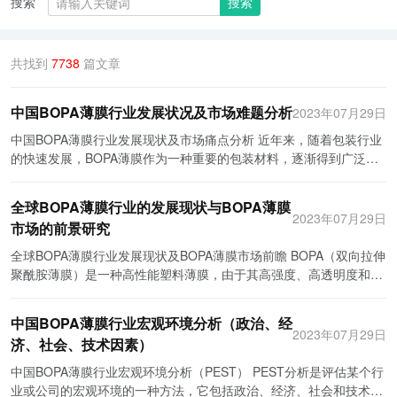
搜索
搜索
共找到
7738
篇文章
中国BOPA薄膜行业发展状况及市场难题分析
2023年07月29日
中国BOPA薄膜行业发展现状及市场痛点分析 近年来，随着包装行业
的快速发展，BOPA薄膜作为一种重要的包装材料，逐渐得到广泛应
用。然而，中国BOPA薄膜行业在迅猛发展的背后，也存在着一些痛
点和挑战。 首先，中国BOPA薄膜行业的发展现状可以描述为产能扩
全球BOPA薄膜行业的发展现状与BOPA薄膜
张快、技术发展慢的情况。随着市场需求的不断增加，BOPA薄膜厂
2023年07月29日
市场的前景研究
家纷纷进行产能扩张，导致行业竞争愈发激烈。然而，在技术创新方
面，中国BOPA薄膜企业与国际领先企业的差距依然较大，无法满足
全球BOPA薄膜行业发展现状及BOPA薄膜市场前瞻 BOPA（双向拉伸
高质量、高性能的产品需求。 其次，市场痛点方面，中国BOPA薄膜
聚酰胺薄膜）是一种高性能塑料薄膜，由于其高强度、高透明度和优
行业面临的一个重要问题是产品价格竞争过于激烈。由于产能扩张导
异的气体阻隔性能，在包装行业得到广泛应用。全球BOPA薄膜行业
致市场供应过剩，企业为了争夺份额往往降低产品价格，使得行业整
目前正处于快速发展阶段，其市场前景十分广阔。 首先，全球BOPA
中国BOPA薄膜行业宏观环境分析（政治、经
体利润率下降。同时，国内市场上存在大量的低质量、劣质BOPA薄
薄膜行业的发展现状已经取得了显著的进展。随着人们生活水平和消
2023年07月29日
济、社会、技术因素）
膜产品，给市场带来不良影响，使得优质产品的市场份额受到挤压。
费需求的不断提高，对包装品质的要求也越来越高。BOPA薄膜以其
再次，中国BOPA薄膜行业在可持续发展方面面临挑战。BOPA薄膜生
优异的性能，如高透明度、良好的耐温性和优异的阻隔性能等，在食
中国BOPA薄膜行业宏观环境分析（PEST） PEST分析是评估某个行
产过程中会产生大量的有机溶剂和废水废气，对环境造成一定的污
品、药品和电子产品等领域广泛应用。全球BOPA薄膜市场规模不断
业或公司的宏观环境的一种方法，它包括政治、经济、社会和技术四