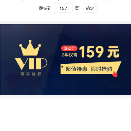
的主要原料是石油焦油和煤焦油，这两种原料是通过炼油和煤化工等
附加值。 综上所述，中国导电炭黑行业的市场前景广阔，发展势头强
料供应上具有较大的优势，提高了产品质量和生产效率。同时，永川
领域。中国电子产品的制造业呈现出蓬勃发展的态势，对导电炭黑的
性、高热导率、低温升、耐腐蚀等特点。导电炭黑能够有效地提高塑
过程得到的副产品。目前，中国石油焦油和煤焦油产量较大，可以满
跳转到
页
确定
劲。随着中国电子和电力行业的快速发展，对导电材料的需求将继续
炭黑还在四川省内设立多个销售分支机构，扩大市场份额。这种布局
需求也在不断增加。同时，随着塑料回收利用的推进，对可导电塑料
料、橡胶、涂料等材料的导电性能，使其具有良好的静电导电性能。
足导电炭黑的生产需求。另外，一些企业也尝试使用废弃橡胶和废旧
增长，为导电炭黑行业提供了巨大的市场空间和潜力。同时，国家政
模式使得企业在原料供应和市场销售方面具有较高的灵活性和竞争
的需求也将逐渐增加，导电炭黑行业应积极抓住这一机遇，开拓塑料
此外，导电炭黑还具有可调节电导率的特点，可以根据不同的需求生
轮胎作为原料，以降低原料成本和环境污染。未来随着环保意识的增
策的支持和环保意识的增强，将为导电炭黑行业的发展提供有力保
力。 综上所述，中国导电炭黑行业的代表性企业在布局方面展现出不
领域的市场。 综上所述，中国导电炭黑行业在锂离子电池、橡胶、塑
产出不同导电性能的产品。这使得导电炭黑在电子产品、汽车、航空
强，可再生原料的使用在导电炭黑产业链中将得到更多推广。 其次是
障。然而，行业也面临一些挑战，需要加大技术改进和环保投入。未
同的特点和优势。从湖北金浩炭黑的产业集群效应到山东嘉和炭黑的
料等领域都具有广大的市场需求。然而，尽管市场需求大，但由于国
航天等领域得到了广泛的应用。 再次，中国导电炭黑行业的发展潜力
生产加工环节。导电炭黑的生产过程主要包括原料预处理、气相流化
来，导电炭黑行业的发展将朝着高品质和高附加值的方向发展，开拓
规模化布局，再到四川永川炭黑的原料基地整合，这些企业通过不同
内导电炭黑行业的技术水平相对较低，市场份额主要被国外企业占
巨大。目前，中国导电炭黑行业在国际市场上仍然处于起步阶段，与
床炭黑反应、炭黑烘干、炭黑后处理等环节。在这些环节中，技术力
更广阔的市场。
的布局模式实现了产能最大化、成本降低和市场竞争力提升。这些成
据，国内导电炭黑行业亟需加强技术研发和创新能力，提高产品质量
国际先进水平相比还存在一定差距。但随着中国炭黑行业的快速发展
量和设备水平是关键因素。目前，中国导电炭黑生产企业较多，但技
功的案例为整个行业提供了宝贵的经验和借鉴，有助于行业健康发展
和性能，以增强竞争力。同时，政府应加大对导电炭黑行业的支持力
和技术进步，中国导电炭黑行业的发展潜力将逐渐释放。中国导电炭
术水平和产品质量参差不齐。未来，随着对产品质量要求的提高，优
和国内企业提升竞争力。同时，还需要进一步加强行业协同，促进创
度，提供相关政策和资金支持，引导企业加大投入，加强合作，共同
黑企业通过技术革新和产品升级，不断提高导电炭黑的质量和性能，
质企业将逐渐崭露头角，行业集中度也将提高。另外，一些企业还尝
新和技术提升，为中国导电炭黑行业的可持续发展做出更大的贡献。
推动该行业的发展。预计随着中国经济的持续发展和新能源产业的蓬
降低生产成本，增强竞争力。此外，中国导电炭黑企业还积极拓展国
试将炭黑与纳米技术相结合，以生产高性能导电炭黑，提高产品附加
勃兴起，中国导电炭黑行业的市场需求将进一步增长，行业前景可
内外市场，加强与国际领先企业的合作，引进先进技术和设备，提高
值。 然后是产品销售环节。导电炭黑的主要应用领域包括橡胶、塑
观。
自身的研发和创新能力。这些努力都为中国导电炭黑行业的发展奠定
料、涂料、电子材料等行业。其中，橡胶行业是导电炭黑的最大消费
了坚实的基础。 最后，中国导电炭黑行业的发展将面临一些挑战和机
领域，占据了总需求的一半以上。塑料和涂料行业是导电炭黑的次要
遇。一方面，全球炭黑市场竞争激烈，中国导电炭黑企业需要在技术
应用领域，随着这两个行业的快速发展，导电炭黑的需求也将进一步
研发、品质管理、市场推广等方面进行创新，提升自身的竞争力。另
增加。另外，随着电子信息行业的快速发展，导电炭黑在电子材料中
一方面，中国导电炭黑行业在节能环保和可持续发展方面面临压力，
的应用前景广阔。 最后是配套产业的发展。导电炭黑产业链的发展离
需要加大技术研发力度，提高产业链的全面效益。 总之，中国导电炭
不开相关配套产业的支持。其中，橡胶行业是导电炭黑的重要下游行
黑行业作为中国炭黑行业的细分领域，具有广泛的应用前景和发展潜
业，随着橡胶行业需求的增加，导电炭黑产业链也将有更多的发展机
力。随着市场需求的不断增长和技术进步的推动，中国导电炭黑行业
会。另外，随着环保要求的提高，一些企业开始研发环保型的增塑剂
必将迎来更加广阔的发展前景。中国导电炭黑企业需要加大技术创新
和填充剂，以替代传统的有机增塑剂和填充剂，与导电炭黑共同应用
和市场开拓力度，不断提高产品质量和竞争力，顺应国家产业政策，
于橡胶和塑料行业。此外，还可以通过开展技术研发和合作，提高导