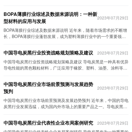
染。此外，部分BOPA薄膜存在不可降解的问题，导致废弃物难以处
扩大，据预测，到2025年，全球BOPA薄膜市场规模将达到80亿美元
个方面的因素。本文将通过PEST分析来评估中国BOPA薄膜行业的宏
理。这些问题已引起社会的关注，企业亟待研发环保、高效的生产技
以上。在全球范围内，中国、日本和美国是BOPA薄膜市场的主要消
观环境。 政治因素是指政府对行业的政策和规定。中国的政府一直以
术，提高产业可持续发展水平。 针对以上问题，中国BOPA薄膜行业
BOPA薄膜行业综述及数据来源说明：一种新
费国家。 其次，BOPA薄膜市场的前景十分乐观。随着人们对食品安
来都非常重视环境保护，对于高耗能、高污染行业的规定也越来越严
2023年07月29日
应采取一系列措施以促进行业健康发展。首先，企业需要加强技术创
型材料的应用与发展
全和保鲜性的重视，BOPA薄膜在食品包装领域的需求将继续增长。
格。而薄膜行业是一个典型的高耗能和高污染行业，政府对其监管逐
新，提高产品的质量和性能，以满足市场需求。加大对研发的投入，
另外，电子产品的快速发展也促进了BOPA薄膜的需求增长，它被广
渐增强。另外，政府的产业政策也会对薄膜行业产生影响。例如，中
BOPA薄膜行业综述及数据来源说明 近年来，随着市场需求的不断增
加强与科研机构和高等院校的合作，共同推动行业的技术升级。 其
泛应用于手机、电视和电子零件等产品的包装和保护中。此外，医药
国政府提出的“一带一路”倡议和推动制造业转型升级的政策，为薄膜
长，BOPA薄膜行业蓬勃发展，成为塑料薄膜行业中的一个重要领
次，在市场竞争方面，企业应从低价竞争中脱颖而出，通过品牌建设
行业对BOPA薄膜的需求也在增加，BOPA薄膜在医疗器械包装和制药
行业提供了机遇和挑战。 经济因素是指宏观经济环境对行业的影响。
域。BOPA即双向拉伸的聚酰胺薄膜，具有优良的物理性能和化学性
和产品差异化来提升竞争力。同时，行业协会与政府部门可以加强行
包装等方面具有广阔的市场前景。 然而，全球BOPA薄膜行业也面临
中国是全球最大的塑料消费国之一，因此，薄膜行业的市场需求相对
能，被广泛应用于食品包装、电子产品、医疗领域等多个领域。
业监管，加强市场准入条件，打击低质量产品，提升整个行业的形
一些挑战。首先是原材料价格上涨，BOPA薄膜的生产需要聚酰胺树
中国导电炭黑行业投资战略规划策略及建议
2023年07月29日
较为稳定。同时，国内外的经济增速、通货膨胀、利率、汇率等因素
BOPA薄膜行业的发展状况和趋势可以通过多种数据来源进行了解。
象。 此外，对于环境问题，企业应该积极推动清洁生产，减少有机溶
脂作为原材料，而聚酰胺树脂的价格波动较大，这对于BOPA薄膜的
也会对薄膜行业的经营产生影响。尤其是近年来，随着中国经济增速
首先，各种专业报告和研究机构发布的行业研究报告是了解BOPA薄
中国导电炭黑行业投资战略规划策略及建议 导电炭黑是一种具有优异
剂的使用，推广新型环保材料，降低产品的环境污染。同时，政府也
生产成本带来了一定的压力。其次，BOPA薄膜的生产技术还不够成
放缓，消费升级，薄膜行业也面临着市场竞争加剧和利润下滑的挑
膜行业的重要参考。这些报告一般包括市场规模、竞争格局、发展趋
导电性能的黑色颗粒材料，广泛应用于橡胶、塑料、油墨、涂料等多
应制定相关政策，提供扶持措施，鼓励企业采用环保技术和设备，提
熟，一些高端产品的生产仍然受到技术限制。此外，环保压力也对
战。 社会因素是指社会文化对行业的影响。中国的人口规模庞大，人
势等方面的数据和分析。通过阅读这些报告，可以了解到该行业的市
个领域。中国导电炭黑行业发展潜力巨大，但同时也面临着一些挑战
高生产过程的环境友好性。 综上所述，中国BOPA薄膜行业发展虽然
BOPA薄膜行业的发展产生了一定影响，BOPA薄膜的生产和使用会产
均收入水平提高，人们对于生活品质的追求不断增强，这为薄膜行业
场前景和发展机遇。 另外，行业协会和企业协会也是了解BOPA薄膜
和竞争。为了制定合理的投资战略规划策略，以下是一些建议。 首
取得了长足进展，但仍面临着一些痛点和挑战。通过加强技术创新、
生一定的环境污染，因此在未来，BOPA薄膜行业需要不断推进环保
中国导电炭黑行业市场前景预测与发展趋势
带来了巨大的市场机遇。例如，随着人们对健康和环保意识的提高，
行业的重要渠道。这些协会通常会定期发布行业统计数据和分析报
先，投资者应密切关注国内导电炭黑市场的需求和趋势。中国作为全
品牌建设、市场监管和环境保护，中国BOPA薄膜行业有望实现更加
2023年07月29日
技术和研发。 在未来，BOPA薄膜行业的发展将面临新的机遇和挑
可降解薄膜的需求也在不断增加。另外，人们对于食品安全和包装技
预判
告，提供市场趋势和企业发展方向的指导。通过关注这些协会的信
球最大的导电炭黑生产和消费国，市场需求不容忽视。随着电子技
可持续、健康的发展。
战。随着人们对高品质包装的需求不断增长，BOPA薄膜的市场前景
术的要求也日益提高，这为高品质、高性能的BOPA薄膜提供了发展
息，可以及时了解到行业的动态以及相关政策法规的影响。 同时，还
术、汽车工业、新能源等行业的快速发展，对导电炭黑的需求将持续
中国导电炭黑行业市场前景预测及发展趋势预判 近年来，中国的导电
广阔。同时，BOPA薄膜行业需要不断创新，提高产品的技术含量和
空间。 技术因素是指技术创新对行业的影响。随着科技的进步，薄膜
可以通过专门从事市场研究的机构提供的数据和报告来了解BOPA薄
增长。投资者可以通过跟踪市场动向、了解不同行业的需求变化来制
炭黑行业发展迅猛，成为国内外市场上的重要产品之一。导电炭黑广
附加值，以满足不断变化的市场需求。此外，在环保意识的推动下，
行业也在不断迭代更新，新材料的研发和应用为薄膜行业带来了更多
膜行业的发展情况。这些机构通常会对市场进行调研，收集和分析相
定投资战略。 其次，投资者应优化产品结构，提高技术研发能力。导
泛应用于电子、电力、电信等领域，拥有广阔的市场空间和潜力。在
BOPA薄膜行业需要加强对环境友好型产品的研发和推广，以应对未
的机遇。例如，新型材料的运用可以提高薄膜的阻隔性、透明度等性
关数据，并提供详细的行业报告。这些报告不仅包括市场规模和竞争
电炭黑市场竞争激烈，要在市场中立于不败之地，关键是通过技术创
这篇文章中，我们将对中国导电炭黑行业的市场前景进行预测，并对
来可能面临的环保压力。 综上所述，全球BOPA薄膜行业正处于快速
能，满足消费者对于包装品质的要求。此外，技术的进步也可以提高
中国导电炭黑行业代表性企业布局案例研究
2023年07月29日
状况，还会对行业中的关键领域和企业进行详细分析。 此外，通过企
新和研发不断提高产品质量和附加值。投资者应加大技术研发投入，
其发展趋势进行预判。 首先，中国导电炭黑行业市场前景十分广阔。
发展的阶段，BOPA薄膜市场前景广阔。随着人们对包装品质和环保
行业的生产效率和产品质量，降低生产成本。 综上所述，中国BOPA
业年报、财务报表和公开信息也可以获取BOPA薄膜行业的相关数
提高自主创新能力，并加强与高等院校和科研机构的合作，共同推动
随着电子行业和电力行业的高速发展，对导电材料的需求不断增加，
中国导电炭黑行业代表性企业布局案例研究 导电炭黑作为一种重要的