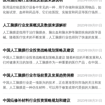
高的增长率。这也吸引了众多投资机构和企业进入市场，为医用温控
华美仪器和三诺生物，这些品牌在技术研发和品牌建设方面都取得了
的进步和发展。 全球医用温控箱行业发展迅猛，市场前景广阔。据统
箱的技术研发、生产制造以及市场推广提供了充足的资金支持。 然
较大的突破，逐渐崭露头角。最后是一些小型的本土企业，如山东九
计，从2016年到2020年，全球医用温控箱市场规模年均增长率达到
医用温控箱是医疗设备中常见的一种，用于存储和保温医用物品，如
而，中国医用温控箱技术研发和市场竞争仍面临一些挑战。首先，技
华科学仪器有限公司和北京中科泰科技有限公司，这些企业在市场份
了10%以上。这主要受益于医疗行业快速发展和卫生要求的提高，以
化验试管、血样和药品等。它们在医院、实验室和药店等医疗场所中
术研发方面需要克服的问题有很多，如温控精度的提高、智能化水平
额和品牌认知度方面相对较弱，但由于本土化优势和价格竞争力，仍
及不断创新的技术进步。全球医用温控箱行业市场主要集中在美国、
得到广泛应用。本文将对医用温控箱行业进行综述，并介绍数据来源
的提升等。另外，市场竞争激烈，产品同质化比较严重，需要不断创
有一定的市场份额。 中国医用温控箱市场竞争态势日益激烈。首先是
欧洲和亚太地区，其中美国市场占据了全球的主导地位。 中国医用温
和说明。 首先，医用温控箱在医疗领域具有重要意义。温控箱能够有
人工脑膜行业发展概况及数据来源解析
2023年09月01日
新来提高自身的竞争力。此外，温控箱产品的研发和生产需要大量的
技术创新的竞争。不论是国外品牌还是国内品牌，都在加大研发力
控箱行业也正逐渐崭露头角，市场前景较为广阔。近年来，中国医疗
效保持内部的温度稳定，防止医用物品受到温度的影响而失效。尤其
资金投入，也需要有强大的研发团队和生产能力。这对一些中小型企
度，不断推出新型的医用温控箱产品。例如，Thermo Fisher
行业快速发展，医用温控箱需求急剧增加。据中国医用温控箱行业发
是一些需要在特定温度下储存的物品，如疫苗和血液制品等，需要保
人工脑膜是指用于治疗脑膜炎、脑出血和脑水肿等脑部疾病的医学器
业来说是一大挑战。 针对以上问题，政府、企业和研发机构应积极采
Scientific最近推出了一款具有更高温度控制精度和更大容量的医用温
展协会数据显示，2016年中国医用温控箱行业规模约为60亿元，年
持在恒温的环境中。因此，医用温控箱对于医疗机构来说是必不可少
械。随着医疗技术的不断发展，人工脑膜行业也得到了快速的发展。
取措施以促进医用温控箱技术的研发和市场发展。首先，政府可以加
控箱，以满足用户对高品质设备的需求。同时，国内品牌也在注重提
均增长率为10%以上。医用温控箱行业市场主要集中在一线城市和沿
的设备之一。 随着医疗技术的不断发展，医用温控箱行业也在不断创
本文将综述人工脑膜行业的发展现状，并说明数据来源。 人工脑膜行
大对医用温控箱行业的支持力度，推动技术创新和产业升级。其次，
升技术研发能力，不断推陈出新。 其次是品牌建设的竞争。在中国医
海地区，但随着中西部地区医疗水平的提高，中西部地区的市场需求
新。目前市场上的医用温控箱设计更加智能化，具备更多功能。例
业的发展现状： 人工脑膜是一种重要的医疗器械，可以有效治疗脑部
中国人工脑膜行业投资战略规划策略及建议
企业应加强创新能力的培养，提高产品的技术含量和附加值。同时，
2023年09月01日
用温控箱市场中，品牌的认知度和声誉非常关键。知名品牌通常能够
也呈现出快速增长的趋势。 全球医用温控箱行业的发展受益于不断推
如，可调节的温度范围，可实现精确的温度控制；定时开关功能，可
疾病。随着脑部疾病的不断增加，人工脑膜市场也在逐渐扩大。根据
加强企业间的合作与交流，促进行业的整体发展。研发机构应积极推
吸引更多的用户和合作伙伴，从而获得更大的市场份额。因此，各品
进的技术创新。随着科技的不断进步，医用温控箱的性能得到了显著
以定时进行温度调整；同时，一些高端产品还具备远程控制和监控的
行业研究机构的数据显示，人工脑膜市场预计在未来几年将保持较高
中国人工脑膜行业投资战略规划策略及建议 随着科技的不断发展和人
动科技成果的转化，将科技成果应用于实际生产中，切实解决行业面
牌都在加大品牌宣传和市场推广力度。华美仪器和三诺生物等国内品
提升。例如，采用智能控制技术，可以更精确地控制温度，确保药品
能力。这些创新使得医用温控箱更加符合医疗机构的需求和使用要
的增长率。 首先，人工脑膜市场受益于脑部疾病的增加。随着人口老
们对健康关注的加强，人工脑膜作为一种重要的医疗产品，在中国市
临的问题。 综上所述，中国医用温控箱技术研发及资本动向表明，该
牌通过参加各种行业展览和研讨会，增加品牌曝光度，提升品牌形
和医疗器械的稳定性。再如，采用节能环保技术，可以减少能源消
求。 根据相关数据来源，国内医用温控箱市场呈现出不断扩大的趋
龄化的加剧，脑部疾病的患病率也呈上升趋势。脑膜炎、脑出血和脑
场具有巨大的潜力。然而，要在这一行业中取得成功，投资者需要有
行业正处于快速发展期。通过不断创新和资金的支持，医用温控箱技
象。 最后是售后服务的竞争。医用温控箱作为一种医疗设备，通常需
耗，降低对环境的影响。同时，全球医用温控箱行业还面临着一些挑
势。据行业报告显示，近年来，随着医疗设备市场的快速增长，医用
水肿等疾病的发病率逐年增加，这为人工脑膜市场提供了巨大的需
一套完善的战略规划策略。本文将讨论中国人工脑膜行业的投资建议
术在未来将会迎来更加广阔的市场空间。希望政府、企业和研发机构
中国人工脑膜行业市场前景及发展趋势洞察
要长期的维护和售后服务支持。能够提供快捷、优质的售后服务将成
2023年09月01日
战，如价格竞争激烈、技术壁垒较高等，需要进一步加强创新能力和
温控箱的需求量不断增加。其中，医院和实验室是医用温控箱的主要
求。 其次，医疗技术的进步也促进了人工脑膜行业的快速发展。随着
和战略规划。 首先，投资者应该关注人工脑膜行业的市场需求和趋
能够共同努力，推动医用温控箱技术的发展，为医疗行业的发展和人
为用户选择的关键因素。因此，各品牌都在加大售后服务团队的建
研发投入。 中国医用温控箱行业的发展也面临着一些挑战。首先，国
使用场所。预计未来几年内，医用温控箱市场将继续保持良好的增长
医疗技术的不断创新，人工脑膜的质量不断提高。新型人工脑膜的研
势。了解市场需求对于投资者来说至关重要，可以帮助他们确定产品
中国人工脑膜行业是一项新兴的技术，正在逐渐受到市场的关注和发
民健康保驾护航。
设，并提供全天候的服务支持。 综上所述，中国医用温控箱市场竞争
内医用温控箱行业市场竞争激烈，各家企业在价格、品质、售后等方
势头。 此外，数据来源还提供了一些关于医用温控箱市场竞争格局的
发使得手术更加安全和有效，大大提高了治疗效果。这为人工脑膜市
开发方向和市场定位。此外，投资者还应该密切关注人工脑膜行业的
展。人工脑膜是一种仿生材料，可以用于修复或替代受损的大脑组
格局呈现出多层次的竞争态势。国外知名品牌以其先进的技术和丰富
面都有一定的竞争优势，需要不断加强自身的核心竞争力。其次，医
信息。根据数据，目前市场上存在着一些主要的医用温控箱生产企
场的增长提供了有力的支持。 此外，人工脑膜市场还受到医疗保健政
发展趋势，包括技术进步、市场竞争格局等因素，以做出明智的投资
织，提供额外的保护和支持。本文将就中国人工脑膜行业的市场前景
的经验占据主导地位，国内知名品牌通过不断的技术创新和品牌建设
用温控箱行业的技术壁垒较高，需要依靠科技创新提升产品的竞争
业，它们拥有较高的市场份额。这些企业根据市场需求，不断研发新
策的推动。各国政府对医疗保健的重视程度不断加深，促进了人工脑
决策。 其次，投资者需要了解人工脑膜行业的政策环境和法规要求。
及发展趋势进行分析和探讨。 首先，中国人工脑膜行业的市场前景非
逐渐崭露头角，小型本土企业在本土化优势和价格竞争力的支持下仍
中国疝修补材料行业投资策略规划和建议
力。另外，由于医疗行业的特殊性，医用温控箱面临着一些市场准入
2023年08月31日
产品，提高产品质量和性能。然而，市场上也存在一些小型企业和新
膜行业的发展。一方面，政府加大对医疗器械行业的政策支持，提供
作为一种医疗产品，人工脑膜的研发、生产和销售都受到相关政策的
常广阔。随着老龄化社会的到来和人们对健康关注度的提高，神经系
有发展空间。在竞争过程中，技术创新、品牌建设和售后服务将成为