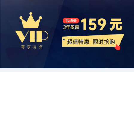
业具有广阔的市场前景和良好的发展趋势。随着科技水平的提高和政
产品的安全性和可靠性。 总之，中国疝修补材料行业具有广阔的市场
多的关注，因为它们对人体组织的刺激更小，更易于被人体逐渐吸
轻，但也在快速发展中。中国企业晟德医疗，在短短几年内取得了长
策的支持，相信中国的人工脑膜行业将会迎来更大的发展空间和机
前景和投资潜力。投资者可以通过了解市场需求和趋势，提高产品质
收。 另一方面，中国疝修补材料行业也面临着一些挑战。首先，市场
足的进展。该企业致力于研发高品质的疝修复材料，并在市场中赢得
遇。但同时也需要解决一些挑战和难题，以推动行业的发展和进步。
量和技术创新，建立健全的销售网络，与政府部门进行合作，实现投
竞争激烈。目前，国内外疝修补材料生产商众多，产品品种繁多，竞
了不小的份额。晟德医疗通过合理的定价和品质保证，吸引了众多消
相信在不久的将来，人工脑膜将会成为中国医疗领域中的重要组成部
资回报。然而，投资者也要注意市场竞争激烈和市场监管的挑战。只
争激烈。为了在市场上脱颖而出，企业需要不断提高产品质量，开发
费者的关注和认可。此外，中国的疝修补材料企业还涌现出一批新兴
分，为患者提供更加精准和有效的治疗方案。
有制定合理有效的投资战略规划策略，并不断调整和改进，才能在中
具有独特功能的新材料。其次，市场监管不完善。目前，对疝修补材
企业，如恒瑞医药、京山维安等。它们通过创新技术和灵活的市场策
国疝修补材料行业中取得成功。
料的管理尚不够严格，一些不合格的产品仍然存在于市场中。这不仅
略积极开拓市场，并逐渐在行业中崭露头角。 全球及中国疝修补材料
影响了行业的整体形象，还有可能对患者的身体健康造成一定的危
企业的成功离不开一系列因素的支持。首先，科技创新是关键。全球
害。因此，政府和相关部门应加强监管，对疝修补材料进行更严格的
龙头企业凭借其强大的研发实力和技术优势，不断推出具有高性能和
市场准入和质量监管。 综上所述，中国疝修补材料行业具有广阔的市
高耐久度的修复材料，满足消费者对疝修复效果的需求。中国企业也
场前景和明显的发展趋势。随着人口老龄化程度的加深和社会发展的
在积极加强自主研发能力，加大技术创新力度，以提供更好的产品和
推动，疝气病的治疗需求将持续增加，对疝修补材料的需求也将不断
服务。 其次，市场需求的不断增长也对企业的发展起到了重要的推动
扩大。未来的发展方向将是发展更具创新性和高性能的修复材料，并
作用。疝气疾病的发病率逐年上升，患者对高质量的修复材料的需求
加强市场监管，以推动行业的健康发展。
越来越大。加之医疗保健行业的快速发展，进一步扩大了疝修补材料
市场的规模。 此外，企业的品牌建设和渠道拓展对于企业的发展至关
重要。全球领先企业通过长期稳定的市场推广，建立了强大的品牌影
响力，从而在市场上占据了较大份额。中国的疝修补材料企业也在加
强与医院、诊所等渠道的合作，通过提供优质的产品和服务，树立了
良好的企业形象。 综上所述，全球及中国的疝修补材料企业在近年来
取得了显著的发展。科技创新、市场需求的提升以及品牌建设与渠道
拓展等因素的共同作用，推动了整个行业的快速发展。未来，随着人
口老龄化趋势的加剧和医疗保健需求的不断增长，疝修补材料行业将