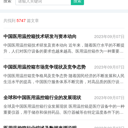
搜索
搜索
共找到
5747
篇文章
中国医用温控箱技术研发与资本动向
2023年09月07日
中国医用温控箱技术研发及资本动向 近年来，随着医疗水平的不断提
升，人们对医疗设备的要求也越来越高。医用温控箱作为一种重要的
医疗设备，起到了保护医疗用品的作用。本文将就中国医用温控箱技
术研发及资本动向进行探讨。 首先，中国医用温控箱技术的研发取得
中国医用温控箱市场竞争现状及竞争态势
2023年09月07日
了一定的进展。医用温控箱广泛应用于医院和其他医疗机构，在医用
药品、疫苗以及其他医用物品的储存过程中起到了重要的作用。为了
中国医用温控箱竞争格局及竞争态势 随着国民经济的不断发展和人民
满足不同需求，中国的医用温控箱技术不断创新和发展。一方面，不
生活水平的提高，中国医疗服务体系不断完善，对高品质的医疗设备
断提高产品的温度控制精度和保温性能，以保证医用物品的安全性和
和器械的需求也在逐年增加。而其中一种非常重要的设备就是医用温
有效性。另一方面，不断引入先进的科技手段，如智能化控制系统、
控箱。医用温控箱主要用于存储和运输医疗物品，能够保持物品的温
全球和中国医用温控箱行业的发展现状
2023年09月07日
远程监控等，提高温控箱的智能化水平和便利性。 其次，中国医用温
度和湿度稳定，以确保物品的安全和有效性。随着医疗行业的发展，
控箱领域的资本动向也十分活跃。投资者们看中了医用温控箱行业的
医用温控箱市场也日益火热。 中国医用温控箱竞争格局主要分为三个
全球及中国医用温控箱行业发展现状 医用温控箱是医疗设备中的一种
市场潜力和发展前景，纷纷将目光投向了这个产业。根据相关统计数
层次。首先是国外知名品牌，如美国的Thermo Fisher Scientific和德
重要仪器，用于储存和保持药品、医疗器械等在特定温度条件下的稳
据显示，自2015年以来，中国医用温控箱行业呈现出快速增长的趋
国的Hettich，这些品牌在中国市场具有较高的知名度和市场份额，其
定性。它在医院、药房、实验室等医疗场所起着至关重要的作用。全
势。2019年，行业产值达到了120亿元，预计在未来几年内将保持较
产品质量和性能也得到了广大用户的认可。其次是国内知名品牌，如
球及中国医用温控箱行业正处于快速发展阶段，不断推动着医疗行业
医用温控箱行业综述及数据来源说明
2023年09月07日