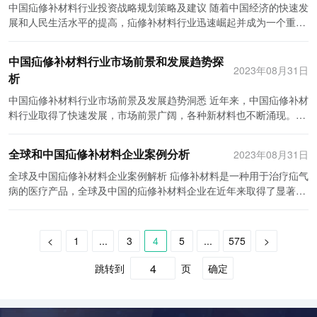
和监管的挑战，需要加强各方的合作与沟通，建立健全的监管制度。
进入者，它们通过价格竞争和创新技术来争取市场份额。这一竞争格
了资金和政策上的便利；另一方面，政府在健康教育和科技创新方面
限制和监管。因此，投资者需要了解相关的政策环境和法规要求，确
统疾病的发病率也在不断增加。而人工脑膜作为一种治疗手段，可以
中国疝修补材料行业投资战略规划策略及建议 随着中国经济的快速发
各品牌争夺市场份额的关键因素。中国医用温控箱市场未来的竞争将
全球及中国医用温控箱行业的发展前景令人振奋。随着医疗行业的快
局为医用温控箱行业的发展带来了一定的活力。 总结起来，医用温控
也加大了投入，为人工脑膜行业的发展创造了有利的环境。 数据来源
保自己的投资符合法律法规，并避免潜在的风险。 第三，投资者应该
在一定程度上修复受损的脑部组织，减轻患者的痛苦和提高其生活质
展和人民生活水平的提高，疝修补材料行业迅速崛起并成为一个重要
更加激烈，各品牌需要加强自身实力，在不断满足用户需求的同时，
速发展和人们对医疗服务质量要求的提高，医用温控箱的需求将继续
箱行业在医疗领域中起着至关重要的作用。它们能够有效保护医用物
说明： 本文所提及的数据来自行业研究机构的调查和分析报告。行业
注重人工脑膜产品的研发和创新能力。在竞争日益激烈的市场上，投
量。因此，人工脑膜在未来的市场需求将会越来越大。 其次，中国人
的投资领域。疝修补材料广泛应用于医疗机构和手术中心，用于治疗
提高产品质量和服务水平，才能在市场竞争中脱颖而出。
增长。同时，技术创新将成为行业发展的重要动力，智能化、节能环
品，确保其质量和有效性。随着医疗技术的发展，医用温控箱也在不
研究机构通过对市场的调查和分析，获取了大量的数据和信息，为企
资者需要有强大的技术研发能力才能推出具有竞争力的产品。此外，
工脑膜行业的发展趋势也值得关注。目前，人工脑膜的研发和应用在
疝气病的修补和恢复。在这篇文章中，我们将讨论中国疝修补材料行
保等方向将成为行业发展的趋势。对于中国来说，中西部地区的医用
中国疝修补材料行业市场前景和发展趋势探
断创新，满足医疗机构的需求和要求。根据相关数据来源，国内医用
业决策和市场预测提供了参考依据。这些数据包括市场规模、需求
投资者还可以与科研机构和高等院校合作，共同开展研发项目，提高
国内仍处于起步阶段。然而，随着科技水平的提高和医疗技术的进
业的投资战略规划策略，并提出一些建议。 首先，对于投资者来说，
2023年08月31日
温控箱市场潜力巨大，可以进一步开发和拓展。全球及中国医用温控
温控箱市场呈现出不断扩大的趋势，并存在着一定的竞争格局。对于
量、增长率等。文章中所提到的数据是经过仔细筛选和比对得出的，
析
人工脑膜产品的技术水平和创新能力。 另外，投资者还应该注重市场
步，人工脑膜的质量和性能将会不断提升。相信在不久的将来，中国
了解市场需求和趋势是至关重要的。根据中国国家统计局的数据，中
箱行业正迎来新的发展机遇，各企业应密切关注市场变化，加强技术
该行业的发展，我们可以继续关注市场需求和技术创新，以促进医用
具有一定的可靠性。 此外，本文还参考了相关医学期刊和学术论文的
推广和销售渠道的建设。市场推广是投资者将产品引入市场的重要手
的科学家和医生将会突破目前的瓶颈，研发出更加先进和有效的人工
国的老龄人口正在快速增长，这导致了疝气病例的增加。因此，疝修
中国疝修补材料行业市场前景及发展趋势洞悉 近年来，中国疝修补材
研发和创新能力，积极参与国际合作，共同推动医疗行业的进步和发
温控箱行业的进一步发展。
研究成果。这些研究成果通过科学实验和临床实践，对人工脑膜行业
段，可以通过举办学术交流会议、发布科研成果等方式提高人工脑膜
脑膜产品。此外，随着医疗设备的智能化和互联网技术的融入，人工
补材料的需求也随之增加。投资者可以通过分析市场趋势和需求来确
料行业取得了快速发展，市场前景广阔，各种新材料也不断涌现。本
展。
的发展进行了深入的探究和分析。通过引用这些研究成果，可以提高
产品的知名度和影响力。同时，投资者还应该建立完善的销售渠道，
脑膜的应用范围也将会进一步扩大，为患者提供更加便捷和个性化的
定在哪个地区投资，并选择合适的产品类型。 其次，提高产品质量和
文将从市场前景和发展趋势两方面对中国疝修补材料行业进行洞察。
文章的可信度和专业性。 总结： 随着脑部疾病的增加和医疗技术的
与医院、药店等机构建立稳定的合作关系，推动人工脑膜产品的销
治疗方案。 此外，中国人工脑膜行业在政策和资金方面也受到了支
技术创新是一个持续的挑战。中国的疝修补材料行业还处于发展初
首先，中国疝修补材料行业的市场前景非常乐观。随着中国人口老龄
进步，人工脑膜行业得到了快速的发展。政府的政策支持和资金投入
售。 最后，投资者需要注重产品质量和服务。人工脑膜作为一种医疗
全球和中国疝修补材料企业案例分析
2023年08月31日
持。由于人工脑膜的重要性和潜在的经济效益，政府对于该行业的支
期，与国际先进水平存在一定差距。投资者应积极寻求技术合作和引
化程度的加剧和生活水平的提高，疝气病的发病率也逐年上升。据统
也推动了行业的发展。但是需要注意的是，人工脑膜行业仍面临着一
产品，质量问题直接关系到患者的健康和生命安全。因此，投资者需
持和鼓励也在不断增加。相关的政策和法规将会更加完善，为人工脑
进国外先进设备，提高产品的质量和技术水平。此外，投资者还应加
计，中国目前每年约有30万人因疝气病而需要接受手术治疗，其中大
全球及中国疝修补材料企业案例解析 疝修补材料是一种用于治疗疝气
些挑战，如市场竞争激烈和技术研发难度大等。因此，企业在发展过
要建立完善的质量控制体系，确保产品的质量可靠。同时，投资者还
膜的研发和应用提供更加有力的保障。此外，随着资本的进一步介
大研发投入，不断创新，开发新型疝修补材料，以满足市场需求。 再
部分病例需要进行疝修补术。而疝修补术中所需的材料主要包括人工
病的医疗产品，全球及中国的疝修补材料企业在近年来取得了显著的
程中需要不断的创新和提高，以满足市场需求。
应该注重售后服务，及时回应用户的咨询和投诉，提高用户满意度。
入，人工脑膜行业将会迎来更多的投资和合作机会，有助于推进行业
次，建立健全的销售网络是实现投资回报的关键。中国地域辽阔，市
网片和修补膜等。目前，国内疝修补材料行业还处于起步阶段，市场
发展。本文将从全球和中国两个层面来分析该行业的案例。 全球范围
总之，中国人工脑膜行业具有巨大的发展潜力，但要在这一行业中取
的繁荣和发展。 最后，虽然中国人工脑膜行业存在着市场前景和发展
场竞争激烈，投资者应积极开拓销售渠道。通过与医疗机构和手术中
规模庞大，潜力巨大。 其次，中国疝修补材料行业的发展趋势也十分
内，疝修补材料企业主要集中在欧美地区。例如，美国的戴维斯-格
得成功，投资者需要有一套完善的战略规划策略。投资者应该关注市
机会，但也面临着一些挑战和难题。首先，人工脑膜的研发和生产需
心建立良好的合作关系，提供优质产品和服务，以赢得客户的信任和
明显。一方面，随着医疗技术的进步和人们对生活质量的要求提高，
卢克公司（Davol-Gore），生产的疝修复材料质量过硬，且具有较高
<
1
...
3
4
5
...
575
>
场需求和趋势，了解政策环境和法规要求，注重产品的研发和创新能
要具备高度的科研实力和生产技术，这对于中国的企业来说可能存在
支持。此外，投资者还可以考虑通过互联网销售渠道，提高产品的市
对疝修补材料的性能要求也在不断增加。传统的人工网片在使用过程
的市场占有率。该公司在全球范围内拥有广泛的分销渠道和良好的品
力，注重市场推广和销售渠道的建设，同时注重产品质量和服务。只
一定的挑战。其次，市场监管和专利保护也是行业发展过程中需要解
场覆盖率和销售量。 最后，政府支持和监管的角色不可忽视。政府的
中存在较多问题，如感染、瘢痕等，而新材料的出现可以解决这些问
牌声誉。同样，英国的埃塞克斯公司（Essex），以其创新的产品和
跳转到
页
确定
有不断优化自身的投资战略，投资者才能在中国人工脑膜行业中取得
决的问题。与此同时，由于人工脑膜属于高新技术产品，其价格较
政策支持和监管将直接影响到疝修补材料行业的发展。投资者应关注
题，并提供更好的修复效果。例如，融合了远红外功能的修补膜具有
高效的解决方案受到了广大消费者的认可。这些企业在全球范围内占
成功。
高，可能限制了其应用的广泛性。因此，相关企业需要寻求降低成本
政府的相关政策，及时了解政策动态，并积极与政府部门进行沟通和
促进伤口愈合、抑制炎症等功能，可以提高手术成功率，减少并发症
据着主导地位，不仅在技术上具备领先优势，还在市场拓展方面积极
和提高产能的方法，以满足市场的需求。 综上所述，中国人工脑膜行
合作。此外，投资者还应严格遵守相关的法律法规和质量标准，确保
的发生。此外，具有生物相容性、生物可降解性的材料也受到越来越
稳固地发展着。 与全球范围相比，中国的疝修补材料企业相对较为年