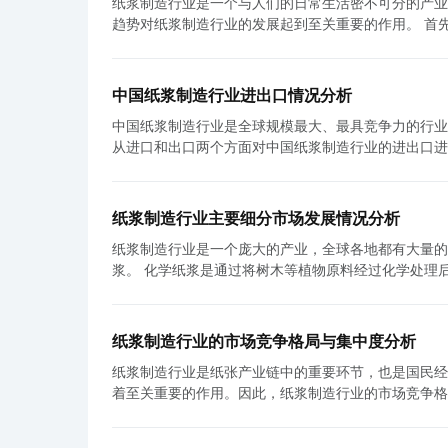
纸浆制造行业是一个与人们的日常生活密不可分的产业
用和能源消耗，还可以降低生产过程中的排放和废物处理成本。 其次，纸浆制造企业积极采取环保措施，推动
多元化、及时了解市场动态以及关注环保技术发展等策
趋势对纸浆制造行业的发展起到至关重要的作用。 首先，纸浆制造行业的下游需求现状主要由各种纸制品的市场需求决定。纸张是
造过程中会产生大量废水和废气，对环境造成潜在影响
监管，推动行业的可持续发展。只有科学规划产业布局
人们生活和办公中必不可少的物品，用途广泛，包括书
处理。一些企业还积极推动资源循环利用，通过回收和再利用废纸板
机会，实现可持续发展。
于包装物品，保护货物的安全和完整。此外，数字化时
品质量和技术创新。随着纸张和纸板在各个领域的广泛
求。 其次，纸浆制造行业的下游需求趋势是多样化和环保化。随着人们生活水平的提高和消费习惯的改变，对于纸制品的需求也发
浆制造企业不断推动技术创新，改进产品质量和性能。
中国纸浆制造行业进出口情况分析
生了变化。人们对于纸张的质量要求越来越高，尤其是
品。 然而，纸浆制造行业也面临着一些挑战。首先，原材料供应问题可能是一个限制因素。纸浆的主要原料是木材和废纸，然而，
中国纸浆制造行业是全球规模最大、最具竞争力的行业
要求都在提高。同时，包装行业对于纸板和纸箱的需求
由于森林资源的有限性以及废纸回收率的不足，原材料
从进口和出口两个方面对中国纸浆制造行业的进出口进行分析。 一、进口分析 中国纸浆制造行业的进口主要
产品的附加值。 另一方面，环保化需求的冲击也在逐渐显现。纸浆制造行业作为一个资源密集型行业，其生产过程中消耗了大量的
的挑战。随着环境保护意识的提高，政府和环保组织对
废纸浆等原材料方面。由于中国原木资源有限，高品质
水、电和原材料。同时，纸浆制造过程中产生的废水和
经营提出了更高的要求。 综上所述，纸浆制造行业的主要制造商在生产经营方面表现出了许多积极的特点和趋势。他们通过提高生
企业也越来越倾向于使用废纸和废纸浆等可回收资源生产
重环保，提高资源利用率，减少废弃物的排放。而人们
产效率，积极推动可持续发展和环保措施，并致力于提
纸浆制造行业的进口来源主要集中在北美、北欧和南美
保的纸浆产品，以满足消费者对环保的追求。 最后，纸浆制造行业的下游需求还受到宏观经济和社会因素的影响。经济的发展水
战。未来，纸浆制造行业的主要制造商将继续努力创新
纸浆制造行业主要细分市场发展情况分析
中国纸浆进口的主要供应地。此外，由于近年来环保意
平、人口规模和消费习惯等都会对纸浆制造行业的需求
题。
纸浆制造行业是一个庞大的产业，全球各地都有大量的
浆生产过程中的循环利用和能源节约等，这也进一步促使中国纸浆制造企
相应增加；而经济下滑时期，人们对纸制品的需求可能
浆。 化学纸浆是通过将树木等植物原料经过化学处理后制成的纸浆，它具有较高的质量和强度，广泛应用于高端纸张制造，如书
业的出口主要集中在废纸浆和纸浆制品等方面。中国纸
应增加，这对于纸浆制造行业的下游需求将产生一定的影响。 综上所述，纸浆制造行业的下游需求现状和趋势是多
籍、杂志和包装纸等。化学纸浆在发达国家市场份额较
出口废纸浆和纸浆制品不仅为中国企业带来了可观的外汇
纸制品的市场需求决定了纸浆制造行业的发展方向和重
压力增加，化学纸浆制造商面临着一系列的挑战。为了
浆制造业的出口主要集中在东南亚、印度和非洲等地。
环保的纸浆产品。宏观经济和社会因素也会对纸浆制造
工艺以减少对环境的影响。 相比之下，机械纸浆是通过物理加工来制造的纸浆，主要原料是废纸。与化学纸浆相比，机械纸浆的生
为中国纸浆制造业的主要出口市场。此外，由于中国纸
新和环保生产，以适应市场的变化和发展。
纸浆制造行业的市场竞争格局与集中度分析
产成本较低，同时对环境的影响也相对较小。机械纸浆
等发达国家的市场，努力提高出口额度和市场份额。 总结起来，中国纸浆制造行业的进出口情况在一定程度上反映了其竞争力和市
纸浆制造行业是纸张产业链中的重要环节，也是国民经
生意识的提高，机械纸浆市场也在不断扩大。特别是在发展中国
场地位。通过进口高品质的纸浆原材料，中国纸浆制造
着至关重要的作用。因此，纸浆制造行业的市场竞争格局和集中度
然面临一些挑战。首先，原料供应是一个重要的问题。
时，通过出口废纸浆和纸浆制品，中国纸浆制造企业不
市场竞争格局是相对集中的。据统计数据显示，我国纸
原料，以确保持续的生产。其次，能源成本也是一个关
国纸浆制造行业的发展具有重要意义，需要政府和企业
华润锦华纸浆有限公司、大唐沃特纸业有限公司等。这
能力产生不利影响。因此，纸浆制造商必须寻找降低能源消耗的方法，提高能