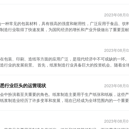
2023年08月
制造行业取得了快速发展，为国民经济的增长和产业升级做出了重要贡献
大。随着人们对高品质、安全和便捷的包装需求不断提升，金属包装容器
属包装容器制造行业的总产量超过了2000亿件。同时，中国金属包装容器
造行业在产品设计和创新方面取
2023年08月
求增加，中国金属包装容器制造商开始注重产品设计和功能创新。他们通
在包装、印刷、造纸等方面的应用广泛，是现代经济中不可或缺的一环。
马口铁罐等，使包装容器更加美观、环保和便于储存。 此外，中国金
行业具备巨大的投资机会。随着全球经
。中国作为世界上最大的消费市场之一，金属包装容器也获得了很大的市
阔的市场空间。尤其是在亚洲及新兴市场国家，消费水平的提高以及城市
名品牌合作，提高了产品质量和技术水平，在国际市场上取得了积极的成
，随着环境问题的日益凸显，对可持续发展的需求也成为纸浆制造行业投
金属包装容器制造行业仍面临一些挑战。
而，纸浆制造行业也面临着一些投资风险。首
成一定的压力。其次，环保压力增大，金属包装容器制造企业需要加强节
悉行业巨头的运营现状
2023年08月
一。纸浆制造需要大量的木材等原材料，而原材料价格的波动对企业的经
要求。此外，市场竞争激烈，企业需要不断创新，提高产品质量和服务水
会中扮演着至关重要的角色。纸浆制造主要用于生产纸张和纸板，这些产
临的重要风险之一。纸浆制造行业的发展离不开大量的水资源和能源，而
纸浆制造业经历了许多变革和发展，现在已经成为全球范围内的一个重要
另外，国内外市场竞争激烈，企业要想保持竞争优势需要不断提升技术和
，加强科技创新，提高产品设计和质量，迎合消费者个性化需求，拓展国
上所述，中国金属包装容器制造行业在过去几
极推动可持续发展和环保措施，并致力于提高产品质量和生产效率。 纸浆
造企业来分散风险。其次，密切关注原材料价格和市场供需情况，及时调
科技创新、提高产品质量和服务水平，并采取环保措施，中国金属包装容
极的特点和趋势。首先，他们通过提高技术水平和设备投资来提高生产效
以减少投资风险。此外，投资者还可以关注环保和可再生纸浆制造技术的
升级做出更大贡献。
2023年08月
效的制造流程，可以大大提高产量和生产效率。这不仅可以减少原材料的