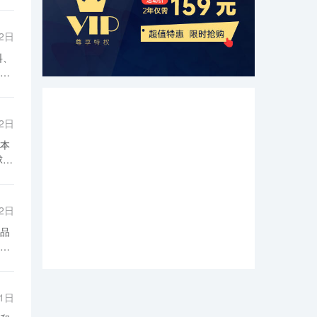
02日
。
市
制
02日
过
本
场
化
资
能
02日
营
品
这
产
产
际
整
器
发
01日
使