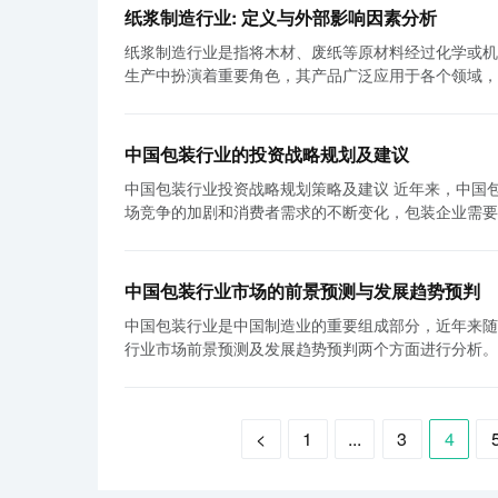
一定的市场竞争优势。 其次，纸浆制造行业的市场竞争主要是品牌竞争和成本竞争。品牌竞争是指企业通过加强产品研发和营销推
压力。纸浆制造是一个排放大量废水和废气的行业，对
纸浆制造行业: 定义与外部影响因素分析
广，提高自己品牌的知名度和美誉度，从而吸引更多的
少对环境的负面影响。只有这样，他们才能在竞争激烈的市场中保持竞争优势。 总的来
纸浆制造行业是指将木材、废纸等原材料经过化学或机
率，从而获得更高的利润空间。在纸浆制造行业，原材
机遇的行业。化学纸浆和机械纸浆是该行业的两个主要
生产中扮演着重要角色，其产品广泛应用于各个领域，
外，纸浆制造行业的市场竞争还受到政策环境和国际市
包括原料供应、能源成本和环境监管等。面对这些挑战
对该行业的影响因素。 首先，纸浆制造行业的定义相对简单清晰。它是指通过将木材或废纸等原材料进行化学或机械处理，将其纤
严格，对产能过剩和低效能源消耗的企业进行淘汰。另
发展。
维分离并进行加工，最终得到纸浆并生产出各种纸制品
浆市场波动大，价格变化较大，企业应灵活应对，抓住市场机遇。 综上所述，纸浆制造行业的市场竞争格
造行业的主要产品包括机制纸浆、化学浆、废纸浆等，
竞争为主，同时还受到成本竞争、政策环境和国际市场
中国包装行业的投资战略规划及建议
产。 其次，纸浆制造行业的发展受到多方面因素的影响。外部环境对纸浆制造行业的影响主要体现在以下几个方面： 1. 原材料供
术创新和结构调整力度，提高产品质量和效率。同时，
中国包装行业投资战略规划策略及建议 近年来，中国包装行业迅猛发展，为国内外众多企业提供了广阔的市场空间。然而，随着市
应：纸浆制造行业的核心原材料是木材和废纸。因此，
制造行业，实现行业良性竞争和可持续发展。
场竞争的加剧和消费者需求的不断变化，包装企业需要
续利用和废纸回收的有效性将决定行业的发展前景。 2. 环境政策：纸浆制造行业涉及大量的能源和水资源消耗，同时也对环境产生
行业的投资战略规划策略及建议进行探讨。 首先，包装企业应该关注技术创新和研发投入。中国包装行业仍然存在许多落后的技术
一定的污染。因此，环境政策的变化对该行业的发展具
和设备，无法满足高品质包装需求。因此，企业应加大
造企业向更加环保和可持续的方向发展。 3. 技术进步：技术创新是推动纸浆制造行业发展的重要驱动力。新的生产技术和设备可以
品质量和生产效率。此外，包装企业还应与科研机构和
提高纸浆制造的效率和质量，并减少资源消耗和环境污
中国包装行业市场的前景预测与发展趋势预判
行业的发展。 其次，包装企业应以环保为导向，积极应对可持续发展的挑战。随着环境问题的日益严峻，消费者对环保包装的需求
带来了巨大的发展机遇。 4. 全球经济情况：纸浆制造行业是具有国际竞争性的产业。全球经济形势的不稳定性和地区性的贸易冲突
中国包装行业是中国制造业的重要组成部分，近年来随
也在不断增长。企业应该及时调整生产工艺和材料选择
可能对该行业的发展带来不利影响。因此，全球市场的需求和价格波
行业市场前景预测及发展趋势预判两个方面进行分析。 首先，中国包装行业市场前景预测。随着人们生活水平和消费观念的提升
弃物的分类和处理，推动包装循环利用，降低对环境的负面影响。 此外，包装企业应抓住大数据时代的
的定义是指将木材或废纸等原材料制成纸浆并加工成纸
对包装品质的要求越来越高。尤其是食品、饮料、日化
装。随着互联网和物联网的普及，包装行业也要紧跟时
策、技术进步和全球经济情况等。只有适应外部环境的
扩大。另外，电商行业的快速崛起也为包装行业带来了
费者的喜好和行为数据，企业可以更准确地把握市场需
续发展并在日益激烈的竞争中取得优势。
物流包装的需求也将大幅增长。这些因素将为中国包装行业提供持续
率，降低成本，提高企业竞争力。 最后，政府应加大力度，为包装行业提供支持。政府可以通过减税减费、提供贷款和补贴等措
<
1
...
3
4
展趋势预判。一方面，包装行业将进一步实现技术升级
施，鼓励企业增加投资，并提供技术支持和市场开拓的
升生产效率和产品质量。例如，智能包装机械的广泛应
高整个行业的质量水平和信誉度。 综上所述，中国包装行业面临着巨大的机遇和挑战，包装企业应积极制定投资战略规划，抓住技
另外，随着环保意识的不断提高，可回收再利用的包装
术创新、环保、智能化和政府支持等关键要素，实现可