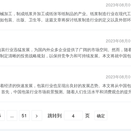
环境产生了一定的影响。因此，纸浆制造商需要投资于环保设施和技术，
2023年08月
消费者选择自己的产品。成本竞争是指企业通过降低生产成本，提高生产
说，纸浆制造行业是一个充满挑战但又充满
械加工，制成纸浆并加工成纸张等纸制品的产业。纸浆制造行业在现代工
料采购、生产设备更新、能源消耗等方面是影响生产成本的重要因素。 此
细分市场，它们各自都有着自己的优势和挑战。纸浆制造商需要面对的问
如包装、出版、卫生等。这篇文章将探讨纸浆制造行业的定义以及外部环
场的影响。政府对纸浆制造行业有一定的监管和支持政策，对环保要求更
，纸浆制造商需要不断创新，采取合适的策略来应对，以确保行业的可持
外，随着全球经济一体化的深入发展，国际市场的竞争也愈发激烈。国际
的产业。这一定义包含了从原材料加工到最终产品制造的整个过程。纸浆
局相对集中，主要以品牌
并且广泛应用于包装纸、写字纸、卫生纸、报纸、杂志等各种纸制品的生
的影响。在未来，随着环保意识的不断增强，纸浆制造行业将进一步加大
2023年08月
通过加强企业间的合作与交流，探索新的发展模式，构建可持续发展的纸
原材料供应的稳定性和价格波动对该行业的影响极为重要。木材资源的可
制定清晰的投资战略规划，以保持竞争力和可持续发展。本文将就中国包
有重要影响。越来越多的国家和地区加强了对环境保护的监管，推动纸浆
技术研发的投入，积极引进国外先进技术和设备，并进行自主创新，提高
高等院校建立紧密的合作关系，共同开展创新研究，培养人才，以推动整
染。如今，数字化技术、自动化和物联网等新兴技术的应用为纸浆制造行
2023年08月
着经济的快速发展，包装行业也呈现出良好的发展态势。本文将从中国包
，选择可回收再利用的材料，减少包装垃圾的产生。同时，企业还应加强
动对纸浆制造行业的发展至关重要。 综上所述，纸浆制造行业
，
机遇，积极推行智能化包
制品的产业。该行业受到多个外部因素的影响，包括原材料供应、环境政
等消费品的包装行业，市场需求持续增长，预计未来几年市场规模将进一
代潮流，利用大数据技术来提升包装设计和生产的智能化水平。通过收集
变化，并注重资源可持续利用、环境保护和技术创新，纸浆制造行业才能
新的机遇。随着电商平台的兴起，包装需求量大幅度增加，各类商品包材
求，精准定位产品，提高产品附加值。同时，智能化包装还可以提升生产
稳定的市场需求，有利于行业发展。 其次，中国包装行业的发
5
...
51
>
跳转到
页
确定
和智能化转型。随着科技的不断发展，包装行业将加快应用智能化技术来
帮助。同时，政府还应加强监管，建立健全的标准体系和质量检测体系，
用将大大提高包装生产效率，并减少人为操作带来的环境污染和安全隐患
材料将成为未来的发展趋势。被动降解材料、可循环利用的包装材料将得
持续发展。同时，企业要密切关注市场需求的变化，不断调整生产策略和