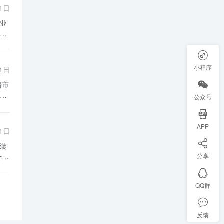
减
01日
效
业
题
境
加
续
纸
制
技
小程序
01日
浆
持
装
公众号
制
产
个
APP
业
01日
装
废
分享
步
消
持
、
效
QQ群
提
提
。
反馈
到
市