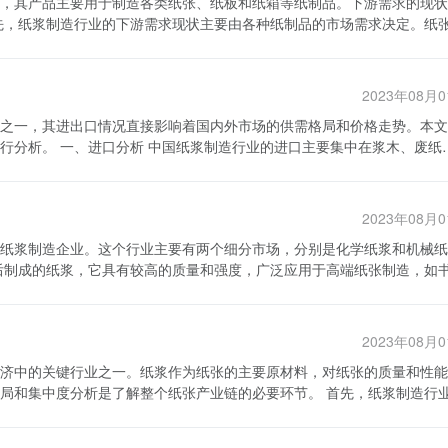
，其产品主要用于制造各类纸张、纸板和纸箱等纸制品。下游需求的现状
可持续发展。纸浆制
略来降低风险。同时，政府也应加大对纸浆制造行业的支持力度，加强环
。为了减少对环境的负面影响，纸浆制造企业投入巨资用于废水处理和废
、提高技术创新能力、加强合作共赢，才能为纸浆制造行业带来更多的投
籍、报纸、杂志、纸巾、卫生纸等。而纸板和纸箱则主要用于包装行业，
和废纸浆来减少对原材料的依赖。 另外，纸浆制造企业注重产
代的到来，电子纸张和可重复使用的办公用纸也越来越受到人们的关注和
应用，市场对产品质量要求也越来越高。为了满足不断变化的市场需求，
他们投资于研发新的生产工艺和新的产品，以提供更高质量的纸浆和纸制
2023年08月
在书籍和报纸等文化媒体领域，对于纸张的光泽度、白度和平滑度等方面
之一，其进出口情况直接影响着国内外市场的供需格局和价格走势。本文
不仅仅是用于包装物品，还要求具备良好的印刷效果和视觉效果，能够提
供应可能面临不稳定性。此外，环保压力和法规限制也是纸浆制造企业面
集中在浆木、废纸和
纸浆制造过程中的排放和废物处理提出了更加严格的要求，这对企业的生
的纸浆通常需要通过进口获得。此外，随着环保问题的日益凸显，纸浆制
废气也给环境带来了一定的污染。因此，纸浆制造企业在生产过程中需要
纸浆。因此，进口废纸和废纸浆在纸浆制造中所占的比重越来越大。 中国
对环保产品的需求也在逐渐增加，这就要求纸浆制造企业能够生产出更加
高产品质量和生产效率。然而，他们也面临着原材料供应和环保压力等挑
等地。这些地区拥有丰富的天然资源和先进的纸浆制造技术，使其得以成
，寻找更加可持续和环保的解决方案，以应对日益严峻的市场竞争和环境
2023年08月
识的提高，一些发达国家也开始大力推广可持续发展的纸浆制造方式，如
产生影响。例如，经济繁荣时期人们的消费能力增强，对纸制品的需求也
纸浆制造企业。这个行业主要有两个细分市场，分别是化学纸浆和机械纸
业选择从这些国家进口。 二、出口分析 中国纸浆制造行
会减少。此外，随着社会变迁和科技进步，人们对数字化产品的需求也会
浆制造业的发展水平较高，产品质量优良，因此受到国际市场的广泛认可
样化和环保化。
大，其中北美市场占据了很大一部分份额。然而，由于原料成本上升和环
收入，也推动了中国纸浆制造行业的技术进步和创新能力的提升。 中国纸
点。同时，环保化需求的冲击也促使纸浆制造企业注重环保生产，生产更
应对这些挑战，纸浆制造商需要提高生产效率，降低原料成本，并改进生
这些地区对纸浆制品的需求量较大，而本地短缺高质量的纸浆制品，因此
行业的需求产生影响。纸浆制造企业需要紧跟市场需求的变化，注重技术
浆制造企业在技术、成本、质量等方面具有竞争优势，他们也积极开拓欧
2023年08月
的主要用途是生产包装纸和卫生纸等低端纸制品。随着包装需求的增加和
济中的关键行业之一。纸浆作为纸张的主要原材料，对纸张的质量和性能
家，机械纸浆市场表现出了较大的增长潜力。 纸浆制造行业发展仍
企业能够提高产品质量，满足国内市场需求，并在国际市场上有竞争力。
分析是了解整个纸张产业链的必要环节。 首先，纸浆制造行业的
随着全球森林面积的减少和环境保护要求的提高，纸浆制造商必须寻找替
仅能够扩大市场份额，也能带动国内相关产业的发展。因此，进出口对于
浆制造企业数量较少，行业集中度较高。主要企业包括山东钢铁集团公司
键问题。纸浆制造是一个能源密集型产业，能源成本的增加将对企业的盈
共同努力，推动进出口形势的持续向好。
些大型企业拥有雄厚的技术力量和资金实力，能够进行大规模的生产，具
源利用效率。 此外，纸浆制造商还面临着环境监管的