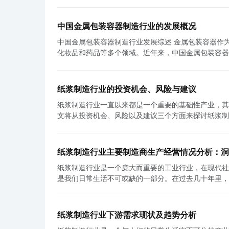
中国金属包装容器制造行业的发展概况
中国金属包装容器制造行业发展综述 金属包装容器作为一种常见的包装材料，具有很高的强度和耐用性，广泛应用于食品、饮料、
化妆品和药品等多个领域。近年来，中国金属包装容器
首先，中国金属包装容器制造行业的规模和产能不断扩
场呈现出较高的增长速度。据统计，2019年，中国金
造业的技术水平也在不断提升，高速流线生产和自动化程度大大提高。 其次，中国金属包装容器制
纸浆制造行业的投资机会、风险与建议
得了巨大进展。近年来，随着消费者对包装的个性化需
纸浆制造行业一直以来都是一个重要的基础性产业，其
引入高科技手段，开发出各种新型包装容器，如铝质易拉罐、
文将从投资机会、风险以及建议三个方面来探讨纸浆制造行业的发展前景。 首先，纸浆制造
属包装容器制造行业在国际市场上的竞争力也显著提高
济的发展和人们消费需求的增加，纸浆制造行业有着广
需求。同时，中国金属包装容器制造企业通过与国际知
进程的加快，将给纸浆制造行业带来更多的需求。另外
绩。中国金属包装容器产品的出口额连续多年保持稳定增长，经济效益显著。 然而，中国
的机会之一。生产可再生的、环保的纸浆材料，将会得到越来越多的关注和需求。 然
首先，原材料成本上升导致生产成本的增加，对企业造
纸浆制造行业主要制造商生产经营情况分析：洞
先，原材料成本波动风险是纸浆制造行业的主要风险之
减排，采用环保材料，发展循环经济，以应对环境保护
纸浆制造行业是一个庞大而重要的工业行业，在现代社
造成很大的影响。其次，环境问题也是纸浆制造行业面
平，以赢得市场份额。 针对以上问题，中国金属包装容器制造行业应采取一系列措施来推动行业的持续发展。首先，加强与原材料
是我们日常生活不可或缺的一部分。在过去几十年里，
些资源的过度利用和污染对环境造成的影响令人担忧。
供应商的合作，稳定原材料供应，降低生产成本。其次
业。 全球范围内，纸浆制造行业的制造商众多。主要制造商包括国际化的跨国公司和一些本土领先企业。这些企业通过各种方式参
品品质，这也是纸浆制造企业需要面对的风险。 为了降低风险，投资者可以采取一些策略。首先，多元化投资是一种降低风险的有
市场。此外，加强环保意识，采用环保材料，提高资源利用效率，降低环境污染。 综
与纸浆制造业，包括在生产中使用高科技设备和技术，积
效途径。可以通过投资在不同地区、不同类型的纸浆制
年里取得了快速发展，同时也面临一些挑战。通过加强
制造行业的主要制造商在生产经营方面表现出了许多积
投资策略。通过了解市场动态，把握行业发展趋势，可
制造行业将继续保持健康发展，为国民经济增长和产业
纸浆制造行业下游需求现状及趋势分析
率。现代纸浆制造企业采用先进的自动化生产设备和高
展，积极投资和支持这些环保型企业。 总的来说，纸浆制造行业具备很大的投资机会，但也面临一定的投资风险。投资者可以通过