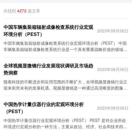
共找到
4272
篇文章
中国车辆集装箱辐射成像检查系统行业宏观
2023年08月06日
环境分析（PEST）
中国车辆集装箱辐射成像检查系统行业宏观环境分析（PEST） 中国
车辆集装箱辐射成像检查系统行业是一个具有重要战略价值的领域，
其宏观环境对于行业的发展具有重要影响。通过对宏观环境因素的
PEST分析，有助于更好地了解行业面临的挑战和机遇。 P（政
全球视频显微镜行业发展现状调研及市场趋
治）：政治因素直接影响着车辆集装箱辐射成像检查系统行业的发
2023年08月06日
势洞察
展。首先，政府的政策导向是重要的影响因素。近年来，中国政府加
大了对安全检查的力度，加强了辐射成像检查系统的推广和应用。其
随着科技的不断进步和应用范围的不断扩大，全球视频显微镜行业正
次，政府的监管环境也会对行业发展产生影响。政府对检查系统的技
迎来前所未有的发展机遇。视频显微镜是一种通过高清晰度的图像和
术要求、标准以及运营许可等方面的规定，将直接影响着企业的发展
视频来实时观察微型物体的显微镜。它结合了显微镜和摄像机的优
方向和竞争格局。 E（经济）：经济因素对车辆集装箱辐射成像检查
势，不仅可以提供更清晰、更稳定的显微视野，还可以通过数字技术
中国热学计量仪器行业的宏观环境分析
系统行业的发展也起到重要作用。首先，经济的增长水平和稳定程度
进行图像处理和分析。在医疗、生命科学、材料科学等领域，视频显
2023年08月06日
（PEST）
决定了行业的市场需求和规模。中国经济保持了较高的增长速度，多
微镜已成为一种重要的实验工具。 目前，全球视频显微镜行业呈现出
样化的国际贸易以及国内企业的发展也对车辆集装箱辐射成像检查系
以下几个主要的发展趋势和机遇。 首先，技术的不断创新和提升是全
中国热学计量仪器行业宏观环境分析（PEST） PEST 是对企业所处
统的需求提供了良好的市场基础。其次，资本环境对于行业的发展同
球视频显微镜行业的重要推动力。随着高清晰度和高分辨率的摄像技
环境进行宏观分析的一种方法，主要从政治、经济、社会和技术四个
样重要。中国政府出台了一系列刺激高新技术产业发展的政策，对于
术的发展，视频显微镜可以提供更清晰、更精细的图像和视频，使用