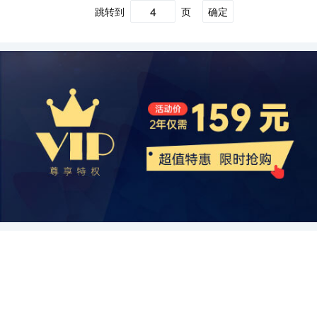
技术领先的国外企业增加进入中国市场，以及监管的加强等也对该行
大大提高了工业自动化仪表的性能和可靠性。但同时，技术更新速度
步推动了主动量仪行业的需求增长。例如，工业领域对于高精度测量
求也越来越高。例如，纳米技术领域的发展对显微镜的分辨率和灵敏
家统计局的数据，2019年中国汽车销量达到了2563万辆，比上一年
跳转到
页
确定
业发展构成一定的挑战。因此，物位测量仪表企业需要加大技术创新
快、应用难度大也带来了一定的挑战，需要企业加强技术研发和创新
和控制设备的需求不断增加，以满足人们对产品品质的要求。此外，
度提出了更高的要求。而且，新的功能材料的研究需要具备更多的功
增长了0.1%。而根据中国汽车工业协会的数据，2019年中国新能源
和研发投入，提高产品的质量和性能，抓住市场机遇，应对激烈的竞
能力。 综上所述，中国工业自动化仪表行业面临的宏观环境有很多积
随着科技的进步，智能化和自动化技术的应用也在不断普及，这对主
能和调控性能的显微镜。因此，半导体显微镜制造商需要不断进行技
汽车销量达到了142万辆，同比增长了3.1%。这些数据表明，中国车
争，实现行业的可持续发展。
极因素和挑战。政治环境对于行业发展提供政策支持，经济环境为行
动量仪行业提供了巨大的市场潜力。 技术环境： 技术是推动主动量
术创新，开发符合市场需求的新产品。 此外，全球半导体显微镜行业
用仪表制造行业存在着巨大的市场需求。 其次，中国车用仪表制造行
业发展提供了机遇和竞争压力，社会环境和技术环境推动了行业需求
仪行业发展的主要驱动力。新的技术和创新不断涌现，为仪器和设备
的发展还受到市场需求和应用领域的影响。随着半导体产业和生物医
业面临着一些挑战。首先，技术创新是行业发展的重要驱动力。随着
和技术创新。虽然行业发展面临一些不确定性，但总体上看，中国工
的性能提供了持续的改进空间。例如，传感器技术的进步使得测量更
学等领域的快速发展，半导体显微镜的市场需求也在不断增加。尤其
汽车技术的不断进步，车用仪表的功能要求也越来越高。行业企业需
业自动化仪表行业具有良好的发展前景和巨大的市场潜力。企业应加
加精确和灵敏，同时也减小了设备的尺寸和成本。此外，互联网和物
是在纳米技术领域，半导体显微镜被广泛用于观察和研究纳米材料和
要加大研发投入，提升产品的质量和性能，以满足市场的需求。其
强自身技术创新和研发能力，抓住机遇，提高市场竞争力，实现可持
联网技术的发展促使主动量仪行业向智能化和自动化方向发展。这种
纳米结构。另外，生物医学领域中的细胞和组织的观察和研究也离不
次，市场竞争激烈，企业之间的竞争主要体现在产品品质、价格和服
续发展。
技术环境为主动量仪行业带来了巨大的发展机遇，并推动了市场的不
开半导体显微镜。因此，半导体显微镜制造商需要根据市场需求和应
务等方面。企业需要不断提升自身的竞争力，巩固自有品牌的地位，
断壮大。 总结起来，中国主动量仪行业在目前的宏观环境下正处于良
用领域的变化，调整产品定位和开发策略，以保持市场竞争力。 展望
并与整车厂商建立长期合作关系。此外，政府法规对车用仪表的安全
好的发展阶段。政府的支持政策和优惠措施、经济的快速增长、社会
未来，全球半导体显微镜行业有着广阔的发展前景。随着科技的不断
性和环保性提出了更高的要求，企业需要积极遵守相关法规和标准，
对质量和安全的关注以及科技的进步都为该行业提供了广阔的市场和
进步，对高分辨率和高性能的显微镜需求将会不断增加。尤其是在纳
确保产品合规。 再次，中国车用仪表制造行业的发展还面临一些机
发展机遇。然而，市场竞争也日益激烈，需要企业持续创新和提高产
米技术和生命科学领域，半导体显微镜将发挥越来越重要的作用。同
遇。首先，新能源汽车的快速发展为车用仪表制造行业提供了新的市
品和服务的质量，以满足市场需求。
时，随着工业自动化的发展，半导体显微镜的自动化程度也将不断提
场机会。新能源汽车对仪表的需求有所不同，需要更加智能化和多功
高。这将使得半导体显微镜的使用更加方便和智能化。因此，半导体
能的产品。此外，汽车智能化与互联网的结合也为车用仪表制造企业
显微镜制造商需要紧跟市场需求和技术发展的步伐，加大研发投入，
带来新的发展机会。通过将仪表与车联网技术相结合，可以实现更多
不断推出新产品，以满足不断增长的市场需求。 综上所述，全球半导
的智能功能，提升用户体验。另外，中国政府对新能源汽车的政策支
体显微镜行业面临着许多机遇和挑战。通过追求更高的分辨率和更低
持力度不断加大，包括购车补贴、免征车辆购置税等。这些政策的出
的噪声、不断进行技术创新，以及根据市场需求和应用领域的变化调
台促进了新能源汽车的销量增长，也为车用仪表制造企业创造了更好
整产品定位，半导体显微镜制造商可以在竞争激烈的市场中保持竞争
的市场环境。 最后，中国车用仪表制造行业需要进一步提升品质和服
力，并在未来取得更大的发展。
务水平，实现可持续发展。品质是企业的生命线，企业需要从材料采