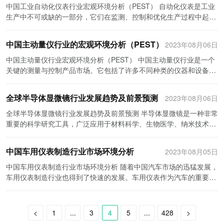
用。中国经济持续增长和工业转型升级的需求为自动化成套控制装置
进了物位测量仪表行业的发展。此外，政府还加强了监管力度，提高
域发挥更重要的作用，为人们的工作和研究提供更多的支持和帮助。
中国工业自动化仪表行业宏观环境分析（PEST） 自动化仪表是工业
和进取，以适应和促进行业的发展。
（Technological Environment）： 1. 科技创新：中国的科技水平不
行业带来了巨大的市场机遇。此外，随着人工成本的上升和劳动力红
了对产品质量和安全的要求，加强了市场准入的管理，对行业的发展
生产中不可或缺的一部分，它们在监测、控制和优化生产过程中起着
断提高，科技创新成为推动经济增长的重要因素。偏光显微镜行业需
利的减弱，自动化成套控制装置行业的市场需求将进一步增强。 社会
起到了积极的推动作用。 二、经济环境 中国经济保持了较高的增
重要的作用。中国工业自动化仪表行业近年来取得了显著的发展，但
要不断进行技术创新和研发，以适应不同领域的需求。 2. 人才培
环境：随着社会进步和人们生活水平的提高，对自动化成套控制装置
速，国内市场需求不断增长。随着制造业的发展，物位测量仪表行业
同时也面临着许多挑战。本文将从宏观环境的角度出发，对中国工业
养：偏光显微镜行业需要高水平的科研人才和技术人才进行研究和生
的需求也不断增长。例如，楼宇智能化的快速发展，促使自动化成套
中国主动量仪行业的宏观环境分析（PEST）
2023年08月06日
的市场规模也在不断扩大。另外，随着中国经济的结构调整，工业自
自动化仪表行业进行分析。 一、政治环境 政治环境对于工业自动化
产。因此，人才培养是偏光显微镜行业发展的关键因素。 综上所述，
控制装置行业快速崛起。此外，社会对环境保护和能源效率的关注也
动化程度的提高和节能减排的需求增加，使得物位测量仪表的市场需
仪表行业的发展起着重要的影响。中国政府高度重视科技创新和工业
中国主动量仪行业宏观环境分析（PEST） 中国主动量仪行业是一个
通过PEST分析，可以看出中国偏光显微镜行业在政治、经济、社会
对自动化成套控制装置行业提出了更高的要求。 技术环境：自动化成
求更加旺盛。同时，中国政府提出的“一带一路”倡议，为物位测量仪
升级，相继推出了一系列的政策和措施来支持自动化仪表行业的发
关键的测量与控制产品市场。它包括了许多不同种类的仪器和设备，
和技术等方面都有良好的发展环境，市场需求和市场机会都具备。然
套控制装置行业是一个高科技产业，对技术创新和研发能力要求较
表行业的国际合作和出口创造了良好的机遇。 三、社会环境 随着人
展。例如，工业强基工程、智能制造和“中国制造2025”计划等，这些
用于测量物体的质量、速度、加速度和力的大小。本文将使用PEST
而，偏光显微镜行业仍然面临一些挑战，如市场竞争激烈、技术创新
高。中国在自动化控制技术方面取得了显著进展，但与发达国家相比
们对生活质量的要求不断提高，对工业安全和环境保护的关注度也在
政策和计划为自动化仪表行业提供了良好的发展机遇。 二、经济环境
分析法，以探讨中国主动量仪行业的宏观环境。 政治环境： 政治因
压力等。因此，企业在面对市场时应抓住机遇，不断提高自身的竞争
仍存在差距。因此，自动化成套控制装置行业需要继续加大对研发和
全球半导体显微镜行业发展趋势及前景预测
2023年08月06日
增加。物位测量仪表作为工业自动化的重要组成部分，被广泛应用于
经济环境是工业自动化仪表行业发展的重要基础。中国大力推进工业
素在确定中国主动量仪行业的发展方向和成功与否方面起着至关重要
力，开拓更广阔的市场空间。同时，政府和企业应加强科技创新和人
创新的投入，提高产品的技术含量和竞争力。 综上所述，中国自动化
石化、电力、冶金等行业，对提高生产效率和保障工业安全起到了重
升级和转型升级，加快了制造业的智能化进程。这为自动化仪表行业
的作用。中国政府一直致力于推动制造业的发展，特别是高端制造
全球半导体显微镜行业发展趋势及前景预测 半导体显微镜是一种非常
才培养，为偏光显微镜行业的发展提供更好的支持和保障。
成套控制装置行业在政治、经济、社会和技术等宏观环境下呈现出许
要作用，受到了社会的广泛认可。此外，随着信息技术的发展，物位
提供了广阔的市场需求。同时，随着国内外市场竞争的加剧，企业的
业。政府的支持政策和优惠措施鼓励了企业进行创新和研发，并为他
重要的科学研究工具，广泛应用于材料科学、生物医学、纳米技术等
多机遇和挑战。政府的政策支持和市场需求的不断增长为行业的发展
测量仪表行业也出现了智能化、数字化的发展趋势，迎合了社会对先
竞争压力也在增加。经济环境的不稳定性和不确定性可能会导致行业
们提供了财政支持。政府积极参与并提供资金支持，以推动新技术和
领域。随着科技的不断进步和创新，全球半导体显微镜行业也在不断
提供了坚实的基础。然而，行业也面临着技术创新和研发能力不足的
进技术的需求。 四、技术环境 物位测量仪表行业在技术上有着较高
发展的不确定性。 三、社会环境 社会环境是影响工业自动化仪表行
新产品的研发，这对主动量仪行业的发展非常有利。 经济环境： 中
发展，面临着一系列机遇和挑战。 首先，全球半导体显微镜行业的发
困扰。因此，自动化成套控制装置企业需要深入理解这些环境特征，
的门槛，需要掌握精密仪表制造、电子技术和自动化控制等多个领域
中国车用仪表制造行业市场环境分析
2023年08月05日
业的重要因素之一。随着中国经济的快速发展和人民生活水平的不断
国的经济实力在过去几十年里迅速增长，并成为全球第二大经济体。
展趋势之一是追求更高的分辨率和更低的噪声。随着科技的进步，研
抓住机遇，加大技术创新力度，提高产品的竞争力和附加值，实现可
的知识。在中国，有部分企业具备了自主研发和生产的能力，但与国
提高，工业自动化仪表在工业生产过程中的需求不断增加。同时，环
这种经济增长为主动量仪行业提供了广阔的市场和发展机遇。中国的
究者对于半导体材料和结构的研究需求越来越高，需要更高分辨率的
中国车用仪表制造行业市场环境分析 随着中国汽车市场的迅猛发展，
持续发展。
外先进水平相比仍有差距。因此，中国的物位测量仪表行业面临技术
境保护意识的提高和对工业安全生产的重视，也促使工业企业对自动
制造业和工业部门的发展需要大量的测量和控制设备，这对主动量仪
显微镜来观察和分析微观结构。同时，由于噪声对实验结果的干扰，
车用仪表制造行业也得到了快速的发展。车用仪表作为汽车的重要组
创新的挑战，需要在产品质量、功能性和智能化方面进行提升。 综上
化仪表的需求增加，以提高生产效率和减少安全事故的发生。 四、技
行业的需求提供了无限的潜力。此外，中国也不断加强其创新能力，
科研人员也需要更低噪声的显微镜来提高实验精度。因此，半导体显
成部分，其市场需求日益增长。本文将对中国车用仪表制造行业的市
所述，中国物位测量仪表行业在政治、经济、社会和技术等方面都面
术环境 技术环境对于工业自动化仪表行业的发展具有重要的推动作
鼓励本土企业进行研发，这进一步推动了主动量仪行业的发展。 社会
微镜制造商需要不断推出具有更高分辨率和更低噪声的产品，以满足
场环境进行分析，以期为行业相关企业提供参考。 首先，中国车用仪
临一些机遇和挑战。政府的政策支持、经济的发展、社会的需求以及
用。随着科技的进步和信息技术的快速发展，工业自动化仪表技术不
环境： 随着中国社会的快速发展和城市化进程的加速，对质量和安全
市场需求。 其次，全球半导体显微镜行业还面临着技术创新的挑战。
表制造行业具有很大的市场潜力。中国汽车市场规模庞大，不论是传
<
1
...
3
4
5
...
428
>
技术的创新，为该行业的发展提供了机遇。同时，行业的竞争激烈、
断创新和更新换代。先进的传感技术、通讯技术和控制技术的应用，
的关注也越来越高。人们对生活质量和工作环境的要求提高，这进一
随着科技的不断进步，新的材料和结构不断涌现，对显微镜的技术要
统燃油车市场还是新能源汽车市场都保持着快速增长的态势。根据国