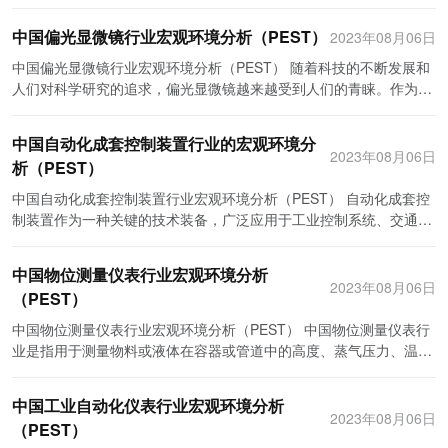
方面来探讨企业所面临的机遇和挑战。本文将从这四个方面对中国热
行业的资金支持和投融资环境提供了一定保障。 S（社会）：社会因
户能够更准确地观察和分析微观物体。此外，数字技术的应用也为视
学计量仪器行业的宏观环境进行分析。 首先，从政治方面来看，中国
素也会对车辆集装箱辐射成像检查系统行业产生影响。首先，人们对
中国偏光显微镜行业宏观环境分析（PEST）
2023年08月06日
频显微镜提供了更多的功能和应用，如图像处理、测量分析和数据存
政府一直致力于支持和推动科技创新和产业升级。热学计量仪器作为
安全意识的增强推动了辐射成像检查系统的需求。随着恐怖袭击和非
储等。 其次，全球医疗行业的快速发展也为视频显微镜行业带来了良
科技创新的重要领域，得到了政府的大力支持。例如，政府出台了一
中国偏光显微镜行业宏观环境分析（PEST） 随着科技的不断发展和
法贸易的增加，人们对于辐射安全的重视程度提高，这为辐射成像检
好的市场机遇。视频显微镜在医疗领域有着广泛的应用，如病理学、
系列的税收优惠政策，对热学计量仪器行业进行了扶持。政府还鼓励
人们对科学研究的追求，偏光显微镜越来越受到人们的青睐。作为一
查系统的应用提供了重要动力。其次，环境保护要求也是一个重要社
微创手术、体外诊断等。随着人们对医疗服务的需求不断增加，视频
各企业加大研发投入，提高技术水平，推动行业的持续发展。 其次，
种高级的显微镜，偏光显微镜在生物学、物理学、材料科学等领域有
会因素。随着国内外环保要求的提高，辐射成像检查系统需求的增
显微镜的市场需求也将持续增长。 第三，生命科学研究的进展也为视
从经济方面来看，中国的经济发展迅速，对热学计量仪器行业的市场
着广泛的应用。下面将通过PEST分析，对中国偏光显微镜行业的宏
加，将为行业的发展提供更多发展机会。 T（技术）：技术因素对车
中国自动化成套控制装置行业的宏观环境分
频显微镜行业注入了新的活力。生命科学研究对于视频显微镜的需求
需求量大。随着产业升级和技术进步，各行各业对热学计量仪器的需
观环境进行分析。 政治环境（Political Environment）： 1. 政策支
2023年08月06日
辆集装箱辐射成像检查系统行业起到决定性的作用。首先，技术的进
非常大，如细胞生物学、神经科学、遗传学等。视频显微镜能够提供
析（PEST）
求越来越高。特别是在环境保护、能源检测、电子制造等领域，对热
持：中国政府一直重视科学研究和创新发展，在科技政策上给予了显
步和创新是行业发展的重要驱动力。随着科技的不断进步，辐射成像
高清晰度的图像和视频，在研究微生物、细胞结构和功能等方面发挥
学计量仪器的需求量将持续增加。同时，中国的市场规模巨大，有利
著的支持。这为偏光显微镜行业的发展提供了良好的政策环境。 2.
中国自动化成套控制装置行业宏观环境分析（PEST） 自动化成套控
检查系统的技术水平得到了显著提高，效果更加精准、快速、便捷，
着重要作用。 最后，全球材料科学的快速发展也为视频显微镜行业带
于企业的市场拓展和发展。 再次，从社会方面来看，中国的人口结构
国际贸易：中国积极参与国际贸易，与其他国家进行科技合作和技术
制装置作为一种关键的技术装备，广泛应用于工业控制系统、交通设
大大提升了行业的竞争力。其次，技术的推广和普及也是一个重要因
来了广阔的市场前景。视频显微镜在材料科学领域中有着重要的应用
呈现老龄化趋势，对医疗、健康等方面的需求也在增加。热学计量仪
交流。这为偏光显微镜行业的发展提供了更多的机遇和挑战。 经济环
施、楼宇智能化和军事国防等领域。它的发展水平和市场需求对整个
素。推广经验和成功案例，降低技术成本和使用门槛，将有助于加速
价值，如材料性能分析、纳米材料研究等。随着新材料和新工艺的不
器在医疗领域有广泛的应用，帮助医疗机构提高诊断水平和治疗效
境（Economic Environment）： 1. 市场需求：随着科技的发展，人
国家经济的发展和创新能力具有重要影响。因此，了解中国自动化成
辐射成像检查系统的普及，扩大行业的市场。 综上所述，中国车辆集
断涌现，对视频显微镜的需求也在不断增加。 在全球视频显微镜行业
中国物位测量仪表行业宏观环境分析
果。随着人们对健康的重视程度提高，热学计量仪器在社会中的作用
们对高质量显微镜的需求不断增加，特别是在生物医学、材料科学等
套控制装置行业的宏观环境对制定科学合理的发展战略至关重要。本
装箱辐射成像检查系统行业的发展受到政治、经济、社会和技术等方
2023年08月06日
的发展中，仍然存在一些挑战和问题需要解决。首先，技术创新和研
将会越来越重要。 最后，从技术方面来看，热学计量仪器行业面临着
（PEST）
领域。这为偏光显微镜行业的市场前景提供了良好的机会。 2. 经济
文将通过对自动化成套控制装置行业的PEST分析，揭示其宏观环境
面因素的影响。政府的政策导向和监管环境决定了行业的发展方向和
发的投入仍然不足，制约了视频显微镜的进一步发展。其次，市场竞
技术更新换代的挑战。随着科技的进步，新的测量方法和技术不断涌
增长：中国经济持续增长，人们的购买力不断提高。这对于偏光显微
的重要特征。 政治环境：中国政府高度重视科技创新和工业升级的战
规范，经济的增长和资本环境决定了市场需求和公司的资金状况，人
中国物位测量仪表行业宏观环境分析（PEST） 中国物位测量仪表行
争激烈，产品同质化现象较为突出，企业需要在技术、服务和市场定
现，传统的热学计量仪器可能会面临市场竞争的压力。因此，企业需
镜行业而言，意味着市场规模的扩大，潜在客户的增加。 社会环境
略，将自动化成套控制装置作为国家重点发展的关键领域之一。政府
们对于安全意识的提升和环保要求的提高推动了行业的发展，技术的
业是指用于测量物料或液体在容器或管道中的高度、蒸气压力、温度
位等方面不断创新和优化。此外，部分新兴市场对视频显微镜的需求
要加大研发投入，不断进行技术创新，提高自身的竞争力。 综上所
（Social Environment）： 1. 学术研究：中国的科研水平在不断提
不仅提出一系列的政策措施支持自动化成套控制装置产业的发展，还
进步和推广决定了行业的竞争力和市场份额。因此，企业在制定战略
等参数的仪器设备。本文将从政治、经济、社会和技术等角度对中国
还不够成熟，需要更多的宣传和推广工作。 综上所述，全球视频显微
述，中国热学计量仪器行业在宏观环境下面临着政治、经济、社会和
高，大量学术研究需要借助偏光显微镜进行实验和观察。这为偏光显
加大了知识产权保护力度。此外，政府还积极推动中国企业参与国际
和运营计划时，需全面考虑PEST因素对行业的影响，以便更好地把
物位测量仪表行业的宏观环境进行分析。 一、政治环境 中国政府高
镜行业正面临着广阔的发展机遇和挑战。随着科技的不断进步和应用
技术等多方面的机遇和挑战。政府的支持、市场需求的增加、人口老
微镜行业提供了更多的市场需求。 2. 健康意识：随着人们对健康的
中国工业自动化仪表行业宏观环境分析
标准制定，提高产品竞争力。 经济环境：自动化成套控制装置行业作
握机遇、应对挑战。
度关注科技发展和节能减排，在加大对技术创新和环境保护的支持力
范围的不断扩大，视频显微镜行业有望迎来更好的发展前景。通过技
2023年08月06日
龄化带来的机遇，以及技术更新换代的挑战，都将对行业的发展产生
关注增加，医疗行业对高分辨率显微镜的需求也增加。这为偏光显微
（PEST）
为高附加值产品的制造业，对国家经济的发展起到了重要的拉动作
度。政府出台了一系列政策，如“中国制造2025”、“智能制造”等，促
术创新和市场拓展，视频显微镜将在医疗、生命科学、材料科学等领
影响。企业需要密切关注外部环境的变化，把握市场需求，不断创新
镜行业带来了更多的应用领域和市场机会。 技术环境