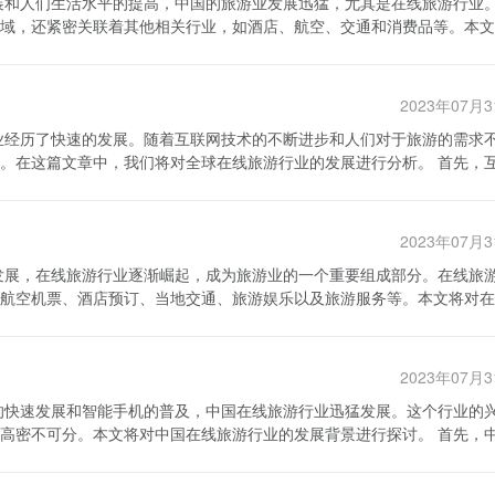
入在线旅游行业，导致市场竞争日益激烈。热门的在线旅游公司如携程、
服务体验。用户对产品和服务的质量要求越来越高，企业应该加强产品的
域，还紧密关联着其他相关行业，如酒店、航空、交通和消费品等。本文
用户体验吸引更多的用户。同时，传统旅行社也开始加大在线旅游业务的
定制的产品和服务，满足用户的不同需求和偏好。最后，企业应该注重口
环境下，在线旅游企业需要不断创新，提供独特的产品和服务来赢得市场
对用户评价的关注和回应，提高用户满意度。 综上所述，中国在线
提供丰富的酒店选择和价格比较，提高了用户的预订效率和便利性。同时
求和行为习惯，为用户提供更好的服务。通过对用户特点、需求和行为的
相关。作为一种标志性的
用户的合法权益。此外，消费者对在线旅游行业的诚信度也存在一定的疑
度假行业将会继续发展，企业应该不断提升自己的服务和品质，满足用户
2023年07月
台通过与航空公司合作，为用户提供机票查询、订购和支付服务。航空公
在线旅游企业需要加强诚信建设，提高行业的整体信誉度。 最后，中国
票销售，同时也为用户提供了更多的选择和购票便利。 交通行业是在
生活水平的提高和旅游观念的改变，旅游需求不断增加。在线旅游行业通
这篇文章中，我们将对全球在线旅游行业的发展进行分析。 首先，互联
接送服务等，都是旅游者出行的必备条件。在线旅游平台通过合作伙伴提
足不同用户的需求，提供更多元化和个性化的旅游产品。此外，随着5G
之一。互联网的普及使得人们能够更加方便地在线搜索旅游资讯、预订机
此同时，交通企业通过在线旅游平台扩大了市场和客源，促进了业务的发
在线旅游行业经营现状良好，市场规模巨
比较不同旅游产品的价格、评价和特色，从而做出更加明智的旅行选择。
断创新和提升服务质量来适应市场的变化。同时，政府也应加强对该行业
线旅游的发展。人们可以通过手机随时随地进行在线旅游预订，方便快捷
息和导购，引导用户进行购物消费。同时，消费品企业也通过在线旅游平
行业的健康发展提供有力支持。
2023年07月
展。随着生活水平的提高和人们对休闲度假的追求，旅游已经成为了人们
来越多的人愿意通过在线平台进行旅游预订。在线旅游提供了更多选择和
店预订、机票订购、交通服务和购物导购等服务，增加了用户的选择和便
航空机票、酒店预订、当地交通、旅游娱乐以及旅游服务等。本文将对在
和消费品企业通过在在线旅游平台上的曝光度和销售机会，提高了品牌知
和平台。他们通过提供更低的价格、更广泛的旅游产品和更好的服务吸引
不断发展，中国的在线旅游行业将与更多行业展开深入合作，为用户提供
轻松了解各个目的地的旅游资源、景点介绍、交通指南等信息，从而进行
 最后，全球在线旅游行业的发展也带来了一些
酒店推荐等服务，帮助用户更好地规划旅行。 其次，航空机票和酒
过程中，消费者需要提供敏感的个人和财务信息。在线旅游企业需要加强
2023年07月
用户需要通过繁琐的电话、柜台预订等方式购买机票和酒店，费时费力。
。其次，滥用评论和虚假信息也是一个挑战。一些不良商家利用网络匿名
空机票和酒店变得十分便捷。用户可以通过在线平台查找最佳航班、航空
线旅游平台需要采取措施来保证评论的真实性和客观性，提供给消费者真
不可分。本文将对中国在线旅游行业的发展背景进行探讨。 首先，中国
在一个陌生的
年来，中国GDP持续保持较快的增长，人们的收入水平不断提高。这使
营时间、票价等信息。在线旅游平台通过提供当地交通地图、公交线路、
之而来的问题和挑战也需要各方共同努力解决。相信随着技术的不断进步
体验的要求也越来越高。这种经济环境为在线旅游平台创造了广阔的市场
，一些在线旅游平台还推出了租车服务，方便用户自由行动。 此外，旅
然会保持强劲的发展势头。