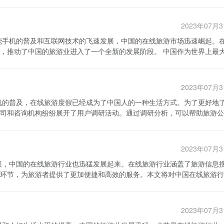
2023年07月
国的旅游业进入了一个全新的发展阶段。 中国作为世界上最大的
们更倾向于使用移动设备进行旅行相关的规划和预订。因此，在线旅游移
能够通过手机应用程序浏览和预订各种旅游产品，实现了全程在线化的体
化的推荐和服务，提高用户体验。 此外，中国在线旅游企业还
2023年07月
销售渠道，如旅行社和门户网站，来吸引客户。然而，随着移动互联网的
进行营销。例如，他们会通过微信公众号或抖音等平台发布旅游攻略和产
司和咨询机构纷纷展开了用户调研活动。通过调研分析，可以帮助旅游公
主或明星拍摄旅游视频，通过直播或短视频平台进行推广。这些新的营销
 在线旅游移动化和营销模式创新不仅改变了消
化和便捷的旅行方式，他们对于在线旅游度假平台更加敏感和积极。其次
过移动化和创新的营销方式，旅游企业能够更好地与用户进行互动，提供
更加注重细节和服务的质量，愿意为更好的服务付出更高的价格。再次，
同时，移动化还能够帮助企业提高效率，降低成本，通过自动化的系统管
2023年07月
线旅游度假的流行不再局限于一线城市，越来越多的二线城市和三线城市
，导致行业利润空间不断缩小。此外，由于数据安全和用户信息隐私的问
环节，为旅游者提供了更加便捷和高效的服务。本文将对中国在线旅游行
是更加注重旅游的品质和服务的质量。例如，用户倾向于选择具有旅游保
因此，在线旅游企业需要加强数据安全和隐私保护，树立用户信任和品牌
产品越来越受到用户的欢迎。用户希望能够根据自己的需求和偏好，自由
增长了14.3%。在线旅游市场的快速增长主要得益于以下几个因素：一是中国旅
的推荐和定制化的服务。此外，用户也关注旅游平台的口碑和评价，他们
中国的旅游业，为用户提供更好的旅行体验，为企业带来更多的商机。然
二是互联网普及率的提高，大部分人都可以通过手机或电脑轻松上网查询
在线旅
问题。只有通过持续创新和提高服务质量，中国在线旅游行业才能持续健
2023年07月
个性化、多样化的旅游产品。 其次，中国的在线旅游市场竞
是在线旅游度假的主要用户群体，企业应该着重满足他们的需求，提供更