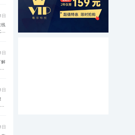
31日
动
31日
发
品
司
方
，
个
二
理
31日
的
业
障
形
选
游
更
和
康
31日
加