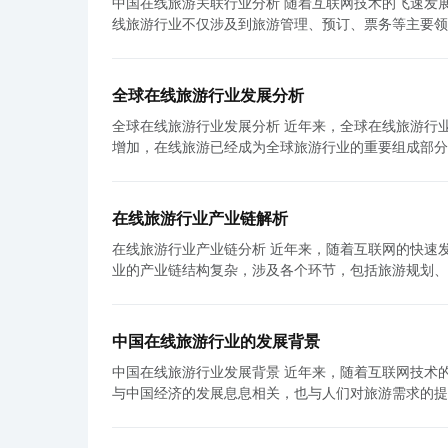
中国在线旅游关联行业分析 随着互联网技术的飞速发展和人们生活水平的提高，中国的旅游业发展迅猛，尤其是在线旅游行业。在
争激烈。随着市场规模的扩大，越来越多的企业纷纷进
个性化和细致的服务。其次，企业应该注重产品质量和
线旅游行业不仅涉及到旅游管理、预订、票务等主要领
哪儿、途牛等不断推出新的产品和服务，通过不断提升
量控制和服务的提升。此外，企业应该通过提供个性化
对中国在线旅游关联行业进行分析。 首先，酒店行业是在线旅游行业的重要组成部分。在旅游过程中，人们通常需要选择和预订合
展，与在线旅游企业展开竞争。在这样竞争激烈的市场
和评价的管理。用户更加关注平台的口碑和评价，企业应该加强
适的酒店。在线旅游平台通过与各大酒店合作，为用户
额。 再次，中国的在线旅游行业面临着一些挑战。网络安全和数据隐私问题是在线旅游行业面临的一个重要挑战。在线旅游企业需
旅游度假用户调研分析可以帮助企业更好地了解用户需
酒店也通过在线旅游平台增加了曝光度和客源，实现了销售增长。 其次，航空行业也与在线旅游行业密切
要加强信息安全管理，防范黑客攻击和数据泄露，保护
析，可以为企业提供切实可行的建议和方向。在线旅游
全球在线旅游行业发展分析
旅游方式，飞机是很多人的首选交通工具。在线旅游平
虑，一些不法分子利用假机票和酒店信息等进行欺诈活动。
需求，保持竞争力。
全球在线旅游行业发展分析 近年来，全球在线旅游行业经历了快速的发展。随着互联网技术的不断进步和人们对于旅游的需求不断
借助在线旅游平台的平台效应，能够更好地推广航线、提高机
的在线旅游行业存在着巨大的发展潜力。随着中国人民
增加，在线旅游已经成为全球旅游行业的重要组成部分。在
线旅游的重要配套服务之一。旅游过程中的交通工具、
利用互联网科技和大数据分析等手段，可以更精准地满
网技术的进步是推动全球在线旅游行业发展的主要因素
交通服务，为用户提供租车、包车和接送机等服务。与
的商用化和智能设备的普及，中国的在线旅游行业有望迎来更大的发展机遇。 总之，中国
票、酒店和旅游套餐等。通过互联网，人们可以轻松地
展。 最后，消费品行业也是在线旅游行业的紧密关联行业。旅游者往往会在旅游目的地购买各种消费品，如纪念品、礼品、当地特
大，竞争激烈且充满挑战。然而，行业中的企业需要不
时，智能手机和移动应用程序的普及也进一步促进了在
色商品等。在线旅游平台通过提供关于目的地商品的信
监管，提高行业的整体诚信度和服务质量，为在线旅游
在线旅游行业产业链解析
其次，全球旅游需求的增加也推动了在线旅游行业的发
实现了销售渠道的拓展和市场份额的增长。 综上所述，中国的在线旅游行业与酒店、航空、交通和消费品等关联行业紧密相连，并
在线旅游行业产业链分析 近年来，随着互联网的快速发展，在线旅游行业逐渐崛起，成为旅游业的一个重要组成部分。在线旅游行
活中重要的一部分。无论是短途旅行还是长途旅行，越
通过与其合作实现互利共赢。在线旅游平台通过提供酒
业的产业链结构复杂，涉及各个环节，包括旅游规划、
利，让人们更加容易实现自己的旅游梦想。 再次，在线旅游市场竞争激烈也是全球在线旅游行业发展的特点之一。随着在线旅游平
性，同时也推动了相关行业的发展。酒店、航空、交通
旅游行业的产业链进行分析。 首先，旅游规划是在线旅游行业产业链的起点，它包括用户对目的地的选择、行程的安排以及旅游产
台的不断兴起，市场上涌现出了众多的在线旅行代理商
度和销售额。可以预见，随着互联网技术和旅游需求的
品的购买。在互联网时代，用户通过在线旅游平台可以
户。这种竞争促使在线旅游企业不断创新，提高用户体验，以获得更多的市场份额。
加全面和个性化的旅游体验。
游规划。在线旅游平台通过提供详细的目的地介绍、旅游攻略、
新的问题和挑战。首先是安全和隐私问题。在在线预订
中国在线旅游行业的发展背景
店预订是在线旅游行业产业链中的重要环节。在过去，
据保护，确保消费者的信息安全，以建立消费者的信任
中国在线旅游行业发展背景 近年来，随着互联网技术的快速发展和智能手机的普及，中国在线旅游行业迅猛发展。这个行业的兴起
在线旅游平台为用户提供了一站式的服务，在线预订航
发布虚假评论和信息，误导消费者做出错误的决策。在
与中国经济的发展息息相关，也与人们对旅游需求的提高密
司、酒店价格、评价等信息进行选择，并且实现即时支付。 此外，当地交通也是在线旅游行业产业链中的重要环节。
可靠的旅游信息。 综上所述，全球在线旅游行业在互联网技术的推动下迅速发展。它为消费者提供了更方便、快捷、多样化的旅游
经济的快速增长为在线旅游行业提供了有力的支持。近
城市，用户需要了解当地的交通方式以及交通工具的运
选择，同时也为企业带来了更大的市场机会。然而，随
来越多的中国人有了出境旅游的经济实力，并且对旅游
租车叫车等服务，帮助用户更好地进行当地交通规划。同时
消费者对于旅游体验的不断追求，全球在线旅游行业仍