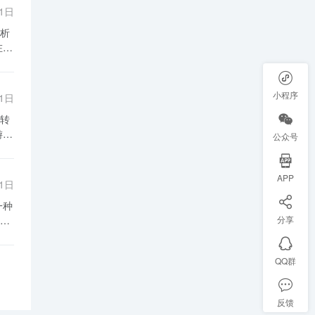
大
门
31日
及
。
析
供
访
择
时
提
％，
舒
和
的
小程序
31日
游提
转
府
了
公众号
行
温
泉
泉
APP
政
31日
美
泉
忠
有
分享
业
局
验
。
QQ群
量
，
以
的
反馈
宁
新