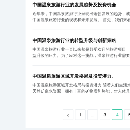
其次，互联网技术的发展为在线旅游行业的兴起提供了
游娱乐也是在线旅游行业产业链中的一个关键环节。在
中国温泉旅游行业的发展趋势及投资机会
的变化。在线旅游平台通过互联网技术将旅游资源信息
票，并且了解景点的开放时间、导览信息等。一些在线
近年来，中国温泉旅游行业呈现出蓬勃发展的趋势，成
也为用户提供了更加便利和安全的付款方式。这一系列的技术创
最后，旅游服务是在线旅游行业产业链中的收尾环节。
中国温泉旅游行业的现状和未来发展。 首先，我们来看中国温泉旅游行业的发展趋势。随着人们对健康生活的追求，温泉旅游在近
普及也对中国在线旅游行业的兴起起到了重要推动作用
全程的旅游支持。用户可以通过在线客服咨询旅游相关问
年来的崛起是不可忽视的。温泉泡浴可以舒缓疲劳，促
问在线旅游平台。这大大方便了用户的使用体验，也为
来，在线旅游行业的产业链包括旅游规划、航空机票、
温泉度假，享受这种健康的休闲方式。据统计，中国温
拉动了线下旅游服务行业的发展，两者形成了良性互动和相辅相成的关系。 另外，政府的支
供详细的旅游信息、便捷的预订服务、以及全方位的旅
远高于整体旅游行业增长率。 其次，中国温泉旅游行业的发展还得益于优秀的资源基础。中国是全球温泉资源最富集的国家之一，
提供了重要保障。中国政府重视旅游业的发展，并将其
适的旅行体验。随着科技的不断发展，我们可以预见，
中国温泉旅游行业的转型升级与创新策略
拥有丰富的温泉水源。据统计，中国温泉资源总面积超
优惠，并鼓励行业内的创新和合作。这一系列的举措吸引了大量
旅游服务。
中国温泉旅游行业一直以来都是颇受欢迎的旅游项目，
供了良好的基础条件，吸引了大量的游客。 此外，多元化的温泉产品也为中国温泉旅游行业的发展提供了巨大的推动力。除了传统
旅游行业的发展离不开中国经济的持续增长和人们对旅
型升级的压力。为了应对这一挑战，温泉旅游行业需要通过创新
的温泉度假，如温泉泡浴、温泉spa等，现代温泉度
的支持和鼓励也为该行业的兴起提供了有力保障。随着
业应该注重提升温泉资源的品质。目前，不少温泉旅游
全方位的休闲娱乐体验。同时，温泉健康保健也成为温
业的未来将会更加美好。
泉旅游企业应该加大对温泉资源的保护力度，引入现代
疗养，以提升身体健康。 对于投资者来说，中国温泉旅游行业也存在巨大的投资机会。首先，温泉旅游行业的市场空间巨大。随着
设施的舒适度和便利性，为游客提供更好的体验。 其次，温泉旅游行业需要加强与其他行业的联动合作。随着旅游业的发展，人们
人们对健康生活的追求，温泉旅游市场需求不断增加，
中国温泉旅游区域开发格局及投资潜力。
对旅游产品的要求越来越高，他们期望能够在温泉旅游
府对于温泉旅游行业的支持力度也越来越大。政策的推
中国温泉旅游区域开发格局与投资潜力 随着人们生活水平的提高，旅游已经成为了人们休闲度假的重要方式之一。而温泉作为一种
食、购物等相关行业合作，联动推出旅游套餐，为游客
旅游行业还有利于地方经济的发展，提升地方形象，吸引更多的游客和投资。 综上所述，
天然矿泉水资源，拥有丰富的矿物质和热能，对人体具
诚度。 此外，温泉旅游行业还可以通过创新推出更多的旅游体验项目来吸引游客。例如，可以将温泉与养生、健身、康养等元素相
巨大的投资机会吸引了越来越多的投资者的关注。在未
丰富温泉资源的国家，正在不断发展温泉旅游产业，并
结合，推出温泉养生健身项目；可以与文化、艺术等领
有望继续保持快速增长的态势。同时，政府的大力支持
与投资潜力进行分析。 首先，中国温泉旅游区域开发格局主要分布在四个区域：东部沿海地区、西部地区、中部地区和北部地区。
项目，可以吸引更多的游客，同时也能够提高温泉旅游行业的附加值。 最后，温泉旅游行业应该加
因此，投资中国温泉旅游行业将会是一个明智的选择。
东部沿海地区的温泉旅游区域最为发达，例如浙江的杭
的市场竞争中，良好的品牌形象和广告宣传是吸引游客
<
1
...
3
4
游客前来观光和休闲。西部地区的温泉旅游区域相对较
制定有效的宣传策略，提升品牌知名度。此外，还应该
其独特的地理环境和历史文化吸引了大量游客。中部地
动，增加企业曝光率。 总之，温泉旅游行业面临着转型升级的压力，但同时也蕴含着巨大的发展机遇。通过提升温泉资源的品质、
宜昌等地，通过丰富的温泉资源和独特的旅游项目，吸
加强与其他行业的联动合作、创新推出旅游体验项目以