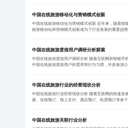
中国在线旅游移动化与营销模式创新
中国在线旅游移动化与营销模式创新 近年来，随着智能手机的普及和互联网技术的飞速发展，中国的在线旅游市场迅速崛起。在线
旅游移动化和营销模式创新成为了行业发展的重要趋势，推动了中
旅游消费市场之一，年轻人对旅游的兴趣日益增长，他
化成为了行业发展的关键。随着智能手机的普及，用户
验。移动应用程序还可以利用用户的地理位置信息，为他们提供个性
中国在线旅游度假用户调研分析探索
在营销模式方面进行了创新。他们过去主要依靠传统的
中国在线旅游度假用户调研分析 随着互联网和智能手机的普及，在线旅游度假已经成为了中国人的一种生活方式。为了更好地了解
展，在线旅游企业开始注重通过社交媒体和直播等渠道
中国在线旅游度假用户的需求和行为习惯，许多旅游公
推荐，吸引年轻用户关注和参与。他们还会邀请旅行博
更好地了解用户需求，提供更贴心的服务。 根据最近的一项调研，中国在线旅游度假用户呈现出以下几个特点。首先，年轻人是在
式更加贴近年轻人的生活方式，使他们更容易得到相关信息，并积极参与旅游活动。
线旅游度假的主要用户群体。由于年轻人更加注重个性
费者的旅游习惯，也为旅游企业带来了巨大的商机。通
女性用户在在线旅游度假中占有很大的比例。女性用户
性化的服务，并通过精准的营销手段获得更多的用户。
中国在线旅游行业的经营现状分析
线城市用户和三线城市用户的使用率也在不断提高。在
和智能化的数据分析，实现效益的最大化。 然而，随着移动互联网的快速发展，中国的在线旅游市场也面临着一些挑战。首先，由
中国在线旅游行业经营现状分析 随着互联网的快速发展，中国的在线旅游行业也迅猛发展起来。在线旅游行业涵盖了旅游信息搜
用户开始享受在线旅游度假的乐趣。 此外，用户调研还揭示了中国在线旅游度假用户的需求和行为习惯。首先，用户越来越关注旅
于市场竞争激烈，许多企业为了吸引用户，放低了价格
索、在线预订、线上支付、酒店预订、机票预订等各个
游质量和服务体验。他们不再满足于低价旅游产品，而
题，用户在使用移动应用程序时可能存在一定的顾虑。
的经营现状进行分析。 首先，中国的在线旅游市场规模巨大。据市场研究公司iResearch的数据显示，2019年中国在线旅游市场规
和售后服务的在线旅游平台。其次，个性化定制的旅游
象。 总的来说，中国在线旅游移动化和营销模式创新已经成为行业的主要趋势，并得到了广大消费者的认可和接受。随着互联网技
模达到了11929亿元，相比2018年的10439亿元
择旅游产品和行程。在线旅游平台应该提供更多个性化
术的不断发展，移动化和创新的营销方式将进一步改变
业的快速发展，越来越多的人选择旅游作为休闲方式；
加倾向于选择有高口碑和好评的旅游产品和服务提供商。 根据以上分析，可以得出一些对在线旅游度假企业的建议。首先，
而，行业也需要面对一些挑战，如价格战和数据安全等
中国在线旅游关联行业分析
预订旅游产品；三是在线旅游企业的技术和服务不断升级，提供了更加
游企业应该更加重视年轻用户和女性用户的需求。他们
发展。