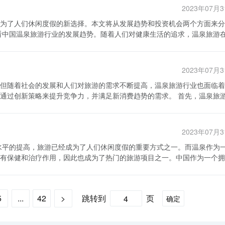
条件。随着互联网技术的不断发展，人们的生活方式和消费习惯发生了很
线旅游平台通过提供门票预订、旅游景点导览等服务，方便用户购买景点
2023年07月
高效地传达给用户，使得旅行规划和预订更加便捷。同时，在线支付的普
旅游平台还推出了旅游团购、旅游活动推荐等服务，丰富用户的旅游体验
为了人们休闲度假的新选择。本文将从发展趋势和投资机会两个方面来分
新为在线旅游行业的发展提供了坚实的基础。 此外，移动互联网的
在线旅游平台通过提供在线客服、用户评价、旅游保险等服务，为用户提
。智能手机的普及率不断攀升，使得人们可以随时随地通过移动应用程序
题、了解旅游服务的质量，并且购买旅游保险保障自己的权益。 总结起
进血液循环，对身体的健康有着显著的好处。因此，越来越多的人开始选
在线旅游行业的快速发展提供了有力保障。而且，移动互联网的普及也同
酒店预订、当地交通、旅游娱乐以及旅游服务等环节。在线旅游平台通过
泉旅游行业已经成为国内旅游市场的重要组成部分，年均增长率超过15
持和鼓励也为中国在线旅游行业的发展
游支持，使用户能够更好地规划旅行、选择旅游产品，并且享受到便捷、
列为战略性支持的产业之一。政府在政策上给予在线旅游平台一定的支持
在线旅游行业的产业链将继续扩展和完善，为用户提供更加全面、个性化
2023年07月
过8000平方公里，分布在全国各地。这些优秀的温泉资源为发展温泉旅
资本的投入，推动了在线旅游行业快速发展。 总结而言，中国在线
但随着社会的发展和人们对旅游的需求不断提高，温泉旅游行业也面临着
游需求的提高。同时，互联网技术的快速发展、移动互联网的普及以及政
策略来提升竞争力，并满足新消费趋势的需求。 首先，温泉旅游行
假村还结合了度假村、高尔夫球场、水上乐园等多种旅游元素，为游客提供
中国人民生活水平的提高和互联网技术的进一步发展，相信中国在线旅游
项目存在着水质不达标、设施陈旧等问题，这限制了行业的发展。因此，
泉旅游行业中的新兴市场。越来越多的人意识到温泉的保健效果，选择温
化的水质检测设备，确保温泉水质的安全和优质。同时，还要注重提升温
尤其是针对中高端消费人群。这为投资者提供了丰厚的利润空间。其次，
2023年07月
的同时享受到更多的服务和娱乐项目。因此，温泉旅游行业可以与酒店、
动和资金的支持都为温泉旅游行业的发展提供了保障。此外，投资中国温
提供全方位的服务。这样不仅可以增加收入，还可以提高游客的满意度和
中国温泉旅游行业以其蓬勃发展的趋势和
有保健和治疗作用，因此也成为了热门的旅游项目之一。中国作为一个拥
来，随着健康生活理念的普及和人们对休闲度假需求的增加，温泉旅游行
形成了不同的温泉旅游区域开发格局。本文将对中国温泉旅游区域开发格
域合作，举办温泉艺术展览、温泉音乐会等活动。通过这些创新的旅游体
和优质资源的基础也将为中国温泉旅游行业的发展提供更多的机会和动力
强市场宣传和品牌建设。在激烈
州、江苏的扬州等地，拥有优美的自然环境和丰富的温泉资源，吸引了大
的重要手段。因此，温泉旅游企业应该加强市场调研，了解消费者的需求
5
...
42
>
跳转到
页
确定
少，但拥有的温泉资源非常珍贵，例如四川的九寨沟和云南的丽江等地，
加强与旅游协会、旅行社等行业组织的联系，参加各类旅游展会和推广活
区的温泉旅游区域在近年来也得到了较大的发展，例如湖南的韶山、湖北
引了大量的游客。北部地区的温泉旅游区域主要分布在黑龙江、吉林和辽
及加强市场宣传和品牌建设，可以实现温泉旅游行业的转型升级，并满足