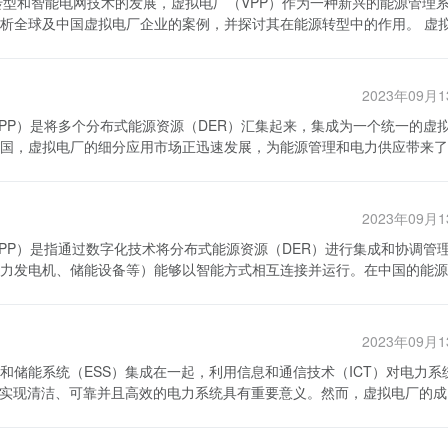
创新能力，以保持竞争力。此外，全球化的竞争也加剧了中国软件行业的
法规的制定和执行，打击侵权行为，切实保护软件企业的知识产权。软件
全球及中国虚拟电厂企业的案例，并探讨其在能源转型中的作用。 虚拟电
竞争，使得中国软件企业需要在技术、品质和服务等方面与国际企业进行
和知识不被侵犯和泄露。 总之，中国软件行业投资战略规
通过整合和优化各种可再生能源、储能设备、电动车充电桩等资源，实现
 为了在竞争中获得优势，中国软件企业采取了
人才培养和知识产权保护等方面下功夫。政府、企业和高校等各方应加强
电厂技术。 在全球范围内，德国公司Sonnen是一
力的关键，中国软件企业加大研发投入，培养专业人才，推动研发项目的
续发展提供更好的环境和条件。同时，企业也应积极适应市场的变化，不
的储能设备和智能电网技术，将分散的太阳能和风能资源进行集成，实现电
，注重市场营销和品牌建设。中国软件企业积极拓展国内外市场，加大宣
业才能在全球舞台上取得更大的成就。
2023年09月
服务商合作，为用户提供可再生能源供电和电力储备等服务。Sonnen
业协会和相关政府部门的合作，制定软件行业标准和政策，以推动整个行
业场所得到广泛应用。 同样，在中国，虚拟电厂也受到越
国，虚拟电厂的细分应用市场正迅速发展，为能源管理和电力供应带来了
下的中电控股有限公司是一个典型的虚拟电厂企业。中电控股通过整合华
争压力。其次，软件知识产权保护仍然是一个难题。虽然中国政府采取了
虚拟电厂系统。该系统可以实现对能源的集中管理、优化调度和电力交易
，制约了中国软件产业的发展。另外，中国软件企业的创新能力和技术水
展虚拟电厂，可以更好地整合分布式能源和可再生能源，提高电力供应的
拟电厂系统已经在上海等地的小区和商业建筑中得到应用，并取得了显著
。然而，仍然面临国内外市场竞争压力和软件知识产权保护等挑战。未来
2023年09月
能控制和监测，虚拟电厂可以优化能源的调度和使用，最大程度地减少能
厂系统可以将各种分布式能源进行协调，提高能源的可用性和稳定性。其
，以适应竞争的变化，实现可持续发展。
进能源的经济性。虚拟电厂企业可以与电力公司、能源服务商和用户进行
力发电机、储能设备等）能够以智能方式相互连接并运行。在中国的能源
。这为能源市场带来了更多的竞争和多样化供应，并促进了市场的发展和
。此外，虚拟电厂系统还可以提供弹性电力需求和能源管理服务，为电力
这给系统的集成和运行带来了一定的风险和不确定性。 此外，虚拟电
虚拟电厂企业的推广和应用带来了一定的困难。其次，虚拟电厂的运营模
。EMS市场在中国呈现出强劲增长的趋势，预计在未来几年里将保持稳
及到政府政策和市场机制的协调和改革。在中国，电力市场尚处于改革和
市场和政策环境比较复杂，需要进一步完善运营和商业模式，以实现可持
2023年09月
PP）的细分应用市场正快速发
）和储能系统（ESS）集成在一起，利用信息和通信技术（ICT）对电力系
：虚拟电池是指通过软件管理多个能源储
拟电厂的应用可以提高能源利用效率，促进可再生能源的发展，并为能源
；通过提供弹性电力需求和能源管理服务，支持电力系统的稳定运行。然
于实现清洁、可靠并且高效的电力系统具有重要意义。然而，虚拟电厂的成
市场在中国呈现出较为稳定的增长趋势，主要应用于电网调度和电力市场运
需要解决技术标准和规范的问题，并与电力市场进行协调和改革。随着中
标准和规范、运营模式和商业模式等方面进一步完善。
所需的重要指标。虚
的作用，实现更加可持续和智能的能源供应。
CT系统来实现协调和优化。这涉及到技术设备的采购、安装和维护成本，以
需求的驱动。 在以上几个细分市场中，虚拟电厂细分