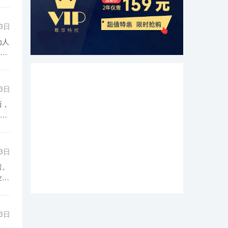
13日
中
格
研
13日
场
定
响
管
等
政
13日
发
场
业
统
大
策
应
专
展
13日
出