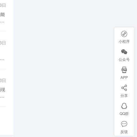
。
然
13日
作
的
能
丰
和
些
政
为
小程序
13日
这
增
和
企
公众号
异。
一
增
，
APP
缺
13日
应用
厂
操
分享
户
台
需
效
QQ群
实验
术已
设
用
反馈
验。