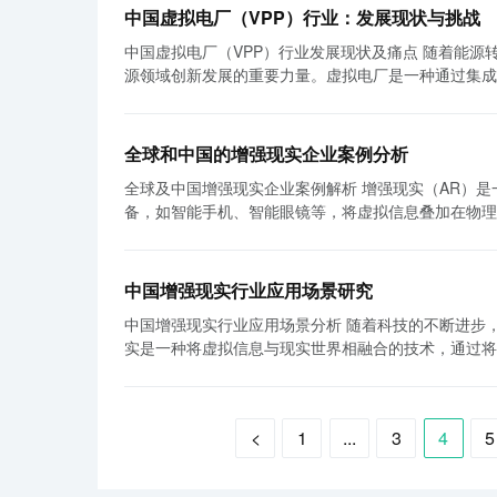
人员培训和运营管理费用等。目前，虚拟电厂的成本相
产品在中国都呈现出良好的增长势头。随着中国能源转
中国虚拟电厂（VPP）行业：发展现状与挑战
随着技术的成熟和规模的扩大，虚拟电厂的成本有望逐步降低，进一步推动其发展。
而，也面临一些挑战。首先是技术标准的统一和互操作
中国虚拟电厂（VPP）行业发展现状及痛点 随着能源转型和电力市场的发展，中国的虚拟电厂（VPP）行业迅速崛起，成为引领能
运营具有重要影响。基础资源包括可再生能源资源、储
性成为了一个关键问题。其次是政策和监管环境的不确
源领域创新发展的重要力量。虚拟电厂是一种通过集成
伏、风能、水能等。目前，全球范围内的可再生能源资
发展造成了一定的不确定性。 总结来说，中国虚拟电厂细分产品市场在过去几年里呈现出快速增长的趋势，尤其是在能源管理系
源交易的解决方案。然而，虚拟电厂行业目前面临着一些挑战和痛点，需要进一
富，可以提供充足的能源供应，而其他地区则相对较少
统、智能能源储存系统、虚拟电池和能源交易平台等细
发展不平衡。目前，中国的虚拟电厂主要集中在一些发
配置。 储能系统是虚拟电厂实现能源的调度和优化的关键组成部分。目前，储能技术已经取得了长足的发展，包括电池储能、抽水
技术和政策上的挑战。
策和支持。这导致了虚拟电厂发展的不平衡性，使得能源资源
蓄能、压缩空气储能等，并且成本逐渐下降。然而，储
全球和中国的增强现实企业案例分析
厂的技术和平台标准尚未统一。目前，各个虚拟电厂企
了进一步推动虚拟电厂的发展，需要进一步降低储能系统的成本，并提高其效率
全球及中国增强现实企业案例解析 增强现实（AR）是一种将虚拟现实（VR）技术与现实世界进行融合的技术，可以通过特殊设
使得不同虚拟电厂之间的协同合作和能源交易变得困难
电厂的基础资源之一。ICT系统包括数据采集、通信、
备，如智能手机、智能眼镜等，将虚拟信息叠加在物理
加了虚拟电厂的运营和管理成本，降低了行业的竞争力。 再次，虚拟电厂行业在政策环境和监管方面面临诸多挑战。尽管中
通信技术的快速发展，ICT系统的成本不断降低，性能
业也逐渐涌现出来。本文将对全球及中国的增强现实企业案
对虚拟电厂的发展给予了一定程度的支持和鼓励，但相
有些地区已经具备了先进的ICT基础设施，可以支持虚拟电厂的
的增强现实企业案例： 1. 苹果公司 苹果公司是全球知
些限制和障碍。此外，监管方面的不完善也导致了虚拟电厂
的成本投入及基础资源现状是决定其发展速度和规模的
强现实的应用。苹果公司的ARKit技术被广泛应用于游戏、
有效的市场机制和商业模式是虚拟电厂行业的另一个痛
进一步推动其发展。同时，基础资源的现状也需要根据
中国增强现实行业应用场景研究
司 微软公司的Hololens是一款被广泛认可的增强现
乏真正的市场化机制和商业模式。这使得虚拟电厂的运
ICT系统的性能和可靠性。通过共同努力，虚拟电厂
中国增强现实行业应用场景分析 随着科技的不断进步，增强现实（Augmented Reality，AR）技术在中国的应用逐渐增多。增强现
于教育、医疗、建筑等不同领域，使得用户能够更加方便地进行学习、工作和娱乐。 3.
行业的健康发展，需要建立起可持续的市场机制和商业模式，加强市场化交易和竞
实是一种将虚拟信息与现实世界相融合的技术，通过将
强现实应用的工具包，可以在安卓系统上实现增强现实技
系列的措施来促进行业的发展。首先，政府应制定更明
作虚拟内容。在中国，增强现实技术已经广泛应用于教育、娱
提供了更加便利和实用的服务。 中国的增强现实企业案例： 1. 虚拟世界 虚拟世界是中国领先的增强现实技术服务商，致力于为企
标准，推动不同地区的发展。其次，需要加强监管环境
是增强现实技术的主要应用场景之一。通过使用增强现
业提供AR技术的解决方案。虚拟世界的技术已经被广泛应用
要推动市场化交易和竞争，鼓励虚拟电厂企业创新商业模式，实现可持续发展。 总之，
果。比如，通过AR应用程序，学生可以观测和操作虚
奇点智慧是国内领先的增强现实技术研发公司，其产品A
面临着一些挑战和痛点。通过政策支持、技术标准统一
<
1
...
3
4
5
室环境，让学生进行实践操作，提高实验技能。 其次，娱乐行业也是增强现实技术的热门应用领域之一。通过AR技术，用户可以
经广泛应用于智能驾驶、机器人导航以及工业领域，提高了生产效率和工作安全性。 
境，促进行业的健康发展。虚拟电厂将继续在能源转型
在现实环境中与虚拟角色和物品进行互动，增强游戏的
企业，在增强现实领域也有着重要的布局。字节跳动推
备参与角色扮演、射击游戏等体验。此外，一些娱乐场
户带来更加有趣和创意的内容创作体验。 通过以上案例的解析可以看出，全球范围内的增强现实企业在不同领域的应用非常广泛，