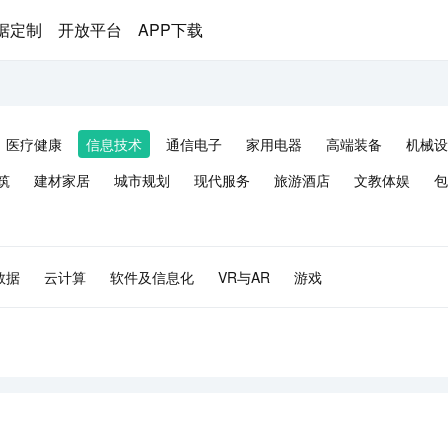
据定制
开放平台
APP下载
医疗健康
信息技术
通信电子
家用电器
高端装备
机械设
筑
建材家居
城市规划
现代服务
旅游酒店
文教体娱
包
数据
云计算
软件及信息化
VR与AR
游戏