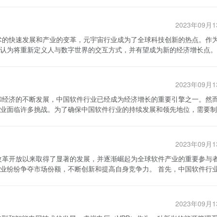
2023年09月
认为将重新定义人与数字世界的交互方式，并有望成为新的经济增长点。
自然成为了全球元宇宙行业的竞争者之一。那么，中国元宇宙行业的竞争
华为等一线互联网巨头在元宇宙领域有着雄厚的技术和资金实力，致力于
2023年09月
，还有一大批初创企业在元宇宙领域崛起，它们积极探索各种元宇宙应用
但有待深化的特
业面临许多挑战。为了确保中国软件行业的持续发展和领先地位，需要制
创新等方面都存在激烈的竞争。互联网巨头通过自身的技术优势和品牌影
企业也借助新兴技术和创新思维，推动元宇宙行业的快速发展。然而，尽
的培养，提高软件产品的核心竞争力。政府可以通过提供税收和金融支持
解决。例如，安全与隐私保护成为制约元宇宙发展的重要问题，对此相关
建设也亟待加强，以实现行业健康有序发展。 然而，无论竞争格局
2023年09月
作伙伴，加强与高校、研究机构和其他软件公司的合作，共同开展技术研
机遇。一方面，中国庞大的互联网用户基数为元宇宙行业提供了广阔的市
间的合作与联盟，形成良性竞争与合作的生态环境。 第三，软件企业
付市场，这为元宇宙行业的发展提供了天然的优势。另一方面，元宇宙行
市场份额，不断创新和提高自身竞争力。 首先，中国软件行业的
争力相对较弱，可以通过投资海外企业、开展合作与交流等方式进一步提
升级注入新动力。通过连接线上线下的多个产业链环节，元宇宙行业为传
开发和服务领域具有竞争优势的企业，如华为、阿里巴巴、腾讯等。这些
外包、合作研发等项目，拓宽销售渠道和增加收入来源。政府可以提供政
宙行业在竞争格局和竞争态势上呈现出
着较高的份额。此外，还有许多中小型企业和初创企业在软件开发、移动
才
技术创新和商业模式创新推动元宇宙行业的发展，但面临着安全与隐私保
断崛起。这种多元化的竞争格局，使中国软件行业充满了活力和潜力。 其
才培养的投入，提供资金和政策支持，鼓励高校和培训机构开设软件相关
大的互联网用户基数和元宇宙行业的潜在市场机遇为行业带来了巨大的发
2023年09月
展和市场需求的变化，软件行业面临着日新月异的挑战。竞争对手不断推
引和留住优秀的人才。 最后，加强知识产权保护。知识产
国元宇宙行业将迎来更加繁荣的发展。