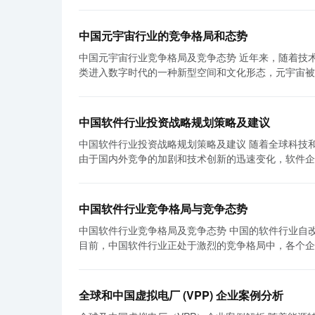
中国元宇宙行业的竞争格局和态势
中国元宇宙行业竞争格局及竞争态势 近年来，随着技术的快速发展和产业的变革，元宇宙行业成为了全球科技创新的热点。作为人
类进入数字时代的一种新型空间和文化形态，元宇宙被
国作为全球最大的互联网用户和最大的电子商务市场，
局及竞争态势又是如何呢？ 首先，中国元宇宙行业的竞争格局呈现出多元化的特点。目前，中国的元宇宙行业主要分布在大型科技
公司、互联网巨头和初创企业之间。阿里巴巴、腾讯、
中国软件行业投资战略规划策略及建议
发和打造符合中国市场需求的元宇宙产品和服务。此外
中国软件行业投资战略规划策略及建议 随着全球科技和经济的不断发展，中国软件行业已经成为经济增长的重要引擎之一。然而，
景和商业模式，成为了中国元宇宙行业竞争格局中的新势力。 其次，中国元宇宙行业的竞争态势呈现出激烈竞争
由于国内外竞争的加剧和技术创新的迅速变化，软件企
点。中国元宇宙行业在技术研发、场景应用和商业模式
一定的投资战略规划。 首先，中国软件企业应加大自主创新力度。目前，在软件领域，中国仍面临着美国、印度等国家的技术优
力，加速元宇宙产品和服务的落地和普及。同时，初创
势。因此，中国软件企业应投资于研发实力和技术人才
中国元宇宙行业竞争激烈，但仍有一些深层次问题有待
激励政策，鼓励企业进行科技研发，推动创新。 其次，软件企业应加强技术合作与联盟。由于技术更新速度快，单个企业难以独立
策和法规亟待出台并完善。此外，元宇宙行业标准化和产业链的
中国软件行业竞争格局与竞争态势
承担研发和创新的压力。因此，软件企业应积极寻找合
和竞争态势如何，中国元宇宙行业都面临着巨大的市场
中国软件行业竞争格局及竞争态势 中国的软件行业自改革开放以来取得了显著的发展，并逐渐崛起为全球软件产业的重要参与者。
和创新项目。同时，政府可以提供政策支持，促进软件企业之
空间。中国已经成为了全球最大的互联网用户和移动支
目前，中国软件行业正处于激烈的竞争格局中，各个企业纷纷争夺
应积极开拓国际市场。中国软件企业在国际市场上的竞
的发展有望推动传统产业转型升级，为中国经济转型和
竞争格局呈现多元化的特点。目前，中国有众多在软件
高。此外，软件企业可以加强对外贸易合作，开展软件
产业提供了数字化和智能化的解决方案，有助于提高生产效率和用户体验。 总之，中国元宇
型企业凭借其技术实力和市场影响力，在软件行业占据
支持，为软件企业的海外拓展提供更多的机会和便利。 第四，加强人才培养与技能提升。软件行业是一个人才密集型的行业，人
多元化和激烈竞争的特点。互联网巨头和初创企业通过
用和云计算等领域具有独特的优势和创新能力，正在不
是企业发展的核心竞争力。因此，政府应加大对软件人
护、标准化和产业链建设等深层次问题。然而，中国庞
全球和中国虚拟电厂 (VPP) 企业案例分析
次，中国软件行业的竞争态势较为激烈。随着科技的发
业和课程。企业也应建立良好的人才培养机制，提供培训和晋升机会，吸
空间。随着技术的不断进步和政策环境的优化，相信中