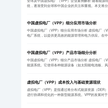
全球及中国虚拟电厂（VPP）企业案例解析 随着能源转型和智能电网技术的发展，虚拟电厂（VPP）作为一种新兴的能源管理系
新产品和服务，迫使其他企业不断提升技术研发能力和
权的保护对软件企业的发展至关重要。政府应加强法律
统，逐渐受到全球和中国企业的关注和重视。本文将分析
争态势。国际软件巨头进入中国市场，与本土企业展开
业也应加强自身的知识产权保护意识，完善内部管理机制，确保核心技术
厂是一种将分散的能源资源进行集成和管理的系统。它
抗。这种竞争态势迫使中国软件企业不断追求卓越和创新，以适应市场的需求变化。
划需要在自主创新、技术合作与联盟、国际市场拓展、
力的可持续供应和高效利用。全球范围内，有许多企业已经开始探索和应用虚拟
多种策略。首先，加强技术创新。技术创新是提高竞争
作，共同实施相关政策和措施，为中国软件行业的可持
个成功的虚拟电厂企业案例。Sonnen通过建筑自己
作与交流，推动科技成果转化应用于实际业务中。其次
提升自身的竞争力和创新能力。只有这样，中国软件行
中国虚拟电厂（VPP）细分应用市场分析
的自动控制和优化调度。该公司还通过与电力公司和能源
力度，提高品牌知名度和美誉度。此外，还加强了与行
中国虚拟电厂（VPP）细分应用市场分析 虚拟电厂（VPP）是将多个分布式能源资源（DER）汇集起来，集成为一个统一的虚拟发
虚拟电厂系统已经在德国、奥地利和意大利等国家的小区、公共建筑和商
的发展。 然而，中国软件行业在竞争中也面临着一些挑战。首先是国内外市场的竞争压力。如今，全球软件市场竞争激烈，国际软
电厂系统，以提供更高效的能源管理和电力供应。在中
来越多企业的重视。中国能源领先企业中国华电集团旗
件巨头进入中国市场，对本土软件企业构成了巨大的竞
多机遇和挑战。 首先，中国的能源转型政策和可再生能源发展的推动为虚拟电厂的应用提供了良好的发展环境。中国政府多年来一
集团的分布式能源、储能设备和充电桩等资源，建立了
系列措施加强知识产权保护，但软件侵权问题仍然存在
直致力于降低碳排放和增加可再生能源的比例。通过发
功能，提高电力系统的稳定性和经济性。中电控股的虚
还有待提高，与国际先进水平还存在一定的差距。 综上所述，中国软件行业的竞争格局多元化，竞争态势激烈。中国软件企业通过
靠性和稳定性。 其次，虚拟电厂可以提供有效的能源管理和优化能源利用的解决方案。通过利用分布式能源资源的灵活性和响应能
经济和环境效益。 虚拟电厂企业在能源转型中发挥着重要作用。首先，它们可以整合和优化分布式能源资源，实现可再生能源的目
加强技术创新、市场营销和品牌建设等方式提升竞争力
中国虚拟电厂（VPP）产品市场细分分析
力，虚拟电厂可以更好地应对电力需求的波动。通过智
标。由于可再生能源的波动性和不可控性，通过虚拟电
中国软件企业需要持续创新，加强合作，提高技术水平
中国虚拟电厂（VPP）细分产品市场分析 虚拟电厂（VPP）是指通过数字化技术将分布式能源资源（DER）进行集成和协调管理的
浪费和成本。 此外，虚拟电厂还可以为能源市场提供更多的选择和灵活性。传统的发电厂往往需要长时间的建设和投资，而虚拟电
次，虚拟电厂系统可以实现电力交易和市场化运营，促
能源系统。它使得各种能源设备（如太阳能电池板、风
厂则可以通过集成多个分布式能源资源快速搭建和扩展
作，通过电力交易和能源增值服务等方式获取经济利益
型过程中，虚拟电厂成为了一个非常重要的领域。 根据最新市场分析数据，中国虚拟电厂细分产品市场在过去几年里呈现爆发式增
新。 然而，虚拟电厂的应用也面临一些挑战和障碍。首先，虚拟电厂系统的建设和运营需要全面的技术支持和规范。目前，中国的
统的稳定运行提供支持。 然而，虚拟电厂企业也面临一些挑战。首先，技术标准和规范的不完善是一个重要问题。由于虚拟电厂技
长的趋势。以下是对几个主要细分市场的分析。 1. 能源管理系统（EMS）：能源管理系统是虚拟电厂的核心组件，负责获取和处
虚拟电厂市场尚处于初级阶段，缺乏统一的技术标准和规范，
术还比较新颖，相关的技术标准和规范还不完善，这给
理各种能源设备的数据，并进行优化的能源调度和管理
厂需要与现有的电力系统和能源市场紧密衔接，而这涉
和商业模式仍不完善。目前，虚拟电厂企业面临的电力
虚拟电厂（VPP）成本投入与基础资源现状
长。 2. 智能能源储存系统：在虚拟电厂中，能源储存设备的作用是存储过剩的能源并在需要时释放。智能能源储存系统市场在中国
善阶段，虚拟电厂的应用需要适应并与电力市场的规则和框架相协调。 综上所述，中国虚拟电厂（V
发展。 总的来说，虚拟电厂企业在全球及中国的能源转型中发挥着重要作用。通过整合和优化分布式能源资源，实现可再生能源的
虚拟电厂（VPP）是指通过将分布式能源资源（DER
也呈现出快速增长的趋势，主要受到政府政策的支持和技术的不断进步推动。 3. 虚拟电池
展，为能源管理和电力供应带来了许多机遇和挑战。虚
目标；通过电力交易和市场化运营，促进能源的经济性
进行协调和优化的一种新型能源系统。VPP的发展对
存设备，并将其整合成一个“虚拟”电池组。虚拟电池
场带来更多的选择和灵活性。然而，虚拟电厂的应用还
而，虚拟电厂企业面临的挑战仍然存在，需要在技术
投入及基础资源现状是决定其发展速度和规模的关键因素之一。 首先，虚拟电厂的成本投入是建设和运营VPP
营。 4. 能源交易平台：能源交易平台是虚拟电厂的关键组成部分，它提供了一个集中化的市场，使得分布式能源资源的买卖更加高
能源转型的加速推进，虚拟电厂有望在未来发挥更重要
拟电厂需要对DER和ESS进行集成，并配备相应的I
效和灵活。中国的能源交易平台市场也在快速发展，主要受到政府推动和市场