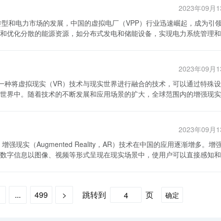
对较高，主要是由于技术设备的价格较高，人员培训和运营管理费用较高
型的推进，虚拟电厂将成为能源系统的重要组成部分，并发挥关键作用。 
2023年09月
 其次，虚拟电厂的基础资源现状对于其建设和
性的问题。由于虚拟电厂涉及多个不同的能源设备和技术，标准化和互操
能系统、ICT系统等。可再生能源资源是虚拟电厂的基础，包括太阳能光
定性，目前政府对虚拟电厂的政策支持还不够明确和稳定，这对虚拟电厂
和优化分散的能源资源，如分布式发电和储能设备，实现电力系统管理和
源丰富，但在不同地区和国家之间存在差异。一些地区的可再生能源资源
步解决。 首先，虚拟电厂行业仍然处于起步阶段，
。因此，建设虚拟电厂需要根据当地的可再生能源资源情况进行合理规划
分市场。未来虚拟电厂将成为中国能源转型的重要组成部分，但也面临一
达地区，如北京、上海和广东等地。其他地区的发展相对滞后，缺乏相关
的整合和优化难以实现，限制了整个行业的发展潜力。 其次，虚拟电
能系统的建设和维护成本仍然较高，限制了虚拟电厂的规模和发展速度。
2023年09月
业采用的技术和平台标准存在差异，缺乏统一的规范和互联互通的能力。
和可靠性。 此外，ICT系统的发展和运营也是虚拟
，在一定程度上限制了行业的发展。此外，缺乏统一的技术和平台标准也
分析等方面，用于实现虚拟电厂中DER和ESS的协调和优化。随着互联网
世界中。随着技术的不断发展和应用场景的扩大，全球范围内的增强现实
国政府
不断提高。然而，虚拟电厂的ICT系统在不同地区和国家之间仍然存在差
例进行解析，以探讨增强现实技术在商业领域的应用前景。 全球范围内
关政策和监管仍然不成熟。在一些地区，虚拟电厂的接入和运营依然面临
建设和运营，而其他地区则需要进一步提升。 综上所述，虚拟电厂
名的科技巨头，其推出的ARKit框架使得开发者可以在iOS系统上开发基于
的运营不规范和信息不透明，增加了投资者和用户的风险。 还有，缺乏
关键因素。随着技术的进步和规模的扩大，虚拟电厂的成本有望逐步降低
实时导航等领域，为用户提供了更加沉浸式和交互性的体验。 2. 微软公
点。当前，虚拟电厂的能源交易主要依赖于政府补贴和电力市场的购买，
当地的可再生能源资源情况进行合理规划和配置，并不断提高储能系统和
2023年09月
实眼镜，可以将虚拟信息叠加在用户所看到的物理世界中。Hololens已经被
营和盈利能力受到限制，削弱了企业的动力和创新能力。为了推动虚拟电
将成为未来能源系统中的重要组成部分。
 谷歌 谷歌推出的ARCore是一套用于开发增
争。 针对虚拟电厂行业的痛点，我们需要采取一
数字信息以图像、视频等形式呈现在现实场景中，使用户可以直接感知和
术的应用。ARCore已经被应用于谷歌地图、谷歌相机等应用中，为用
确的政策和规范，加大对虚拟电厂行业的支持力度，建立统一的技术和平
乐、旅游、工业等领域，并且正在不断发展和创新。 首先，教育领域
，完善相关法规和机制，提高虚拟电厂的运营透明度和合规性。此外，还
实技术，学生可以在课堂上通过AR应用程序互动学习，提高学习兴趣和
于教育、娱乐、零售等领域，为用户创造了全新的体验。 2. 奇点智慧
中国虚拟电厂行业虽然发展迅猛，但目前仍
拟模型，深入了解复杂的科学概念。此外，增强现实技术还可以创造虚拟
Rlidar可以实现对三维场景和物体的高精度定位和重建。奇点智慧的技
、监管完善和市场化推动等措施，可以进一步优化虚拟电厂行业的发展环
...
499
>
跳转到
页
确定
3. 字节跳动 字节跳动是一家全球知名的科技
和电力市场中发挥重要的作用，推动能源的高效利用和低碳发展。
沉浸感。在中国，有很多AR游戏应用已经推出，用户可以通过手机或AR
出的产品Faceu可以将虚拟动态特效应用到用户的自拍照片和视频中，为
所和主题公园也开始引入AR技术，为游客提供更加刺激和有趣的游戏体