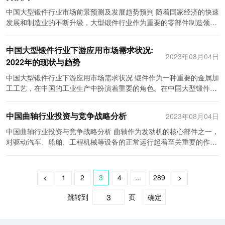
行业在未来的发展中将会朝着智能化、环保型、国际化和创新化方向
技术，以顺应市场的需求。对于中小型企业而言，要在市场竞争中立
展。例如，虚拟现实和增强现实技术的应用，将使得射击游戏更加逼
锡矿石市场受到政治、经济等因素的影响较大，供应不稳定。因此，
形成了较为完善的产业体系。中国稀土产业规模庞大，年产量占全球
中国大型锻件行业市场前景预测及发展趋势预判 随着国家经济的快速
发展。随着科技的进步和市场的需求变化，切削刀具制造企业需要不
于不败之地，还需要加强自身的品牌建设和市场推广，提高品牌知名
真和刺激，吸引更多的玩家。 再次，未来的发展趋势。随着人们对健
中国金属锡行业需要加强与锡矿开采国家的合作，确保稳定的矿石供
总产量的90%以上。稀土产品广泛应用于新能源、环保、先进制造等
发展和制造业的不断升级，大型锻件行业作为重要的零部件制造领
断提升技术水平和产品质量，加大研发投入，以适应行业发展的新形
度和影响力。 综上所述，切削刀具制造行业在市场规模、技术革新和
康和健身的重视，弹簷体操将成为一个非常热门的健身方式。弹簧行
应。同时，行业还需要加强技术创新，提高矿石利用率和回收率，降
领域，中国稀土在全球市场上占据了举足轻重的地位。此外，中国政
域，市场前景广阔。本文将对中国大型锻件行业的市场前景进行预
势。未来，切削刀具制造行业将会迎来更大的发展机遇，为制造业的
市场竞争等方面呈现出积极的发展态势。随着制造业的快速发展，切
业可以提供各种类型的弹簷新体操设备和课程，满足人们对于健康和
低对进口矿石的依赖程度。 另外，中国金属锡行业的前景是广阔的。
府对稀土行业的支持力度也很大，制定了一系列相关政策，加大了对
测，并对其发展趋势进行预判。 首先，中国大型锻件行业市场前景非
进步和转型升级做出更大贡献。
削刀具的需求将会持续增长。切削刀具制造企业需要不断提高自身的
锻炼的需求。此外，对于可持续发展和环保意识的增强，弹簧行业也
中国大型锻件行业下游应用市场需求状况:
随着锡在新能源、新材料等领域的应用不断扩大，锡行业将迎来更丰
稀土资源的保护和管理，推动了行业的发展。 其次，中国稀土行业的
常广阔。近年来，中国锻件行业在提升技术水平、增强创新能力和改
2023年08月04日
技术水平和创新能力，以满足市场的需求并保持竞争力。同时，政府
将不断推出更加环保和可回收利用的产品。例如，使用可生物降解材
富的市场机遇。比如，锂离子电池作为新能源汽车的重要组成部分，
2022年的现状与趋势
发展前景十分广阔。随着全球经济的转型升级和绿色发展的需求增
善产品质量方面取得了显著进展。大型锻件的广泛应用于核电、航空
也应加大对切削刀具制造行业的支持力度，通过提供政策支持和技术
料制造的弹
对锡的需求量巨大。此外，中国近年来大力推进绿色建筑和节能环保
加，稀土的重要性日益凸显。稀土是很多高科技和新兴产业的基础材
航天、交通运输、冶金矿山等行业，对其市场需求不断增加。尤其是
中国大型锻件行业下游应用市场需求状况 锻件作为一种重要的金属加
援助等手段，促进切削刀具制造行业更好地发展，推动制造业的升级
产业，对锡产品的需求也将持续增长。因此，中国金属锡行业有望在
料，例如电子产品、新能源汽车、光伏发电等，这些产业的快速发展
随着国家成熟制造产业转向高端制造，大型锻件行业的市场前景将更
工工艺，在中国的工业生产中扮演着重要的角色。在中国大型锻件行
和转型。
未来持续发展，并成为全球锡产业的领导者。 为了实现可持续发展，
对稀土的需求量不断增加。同时，稀土的应用范围也在不断扩大，未
加稳定和可靠。 其次，大型锻件行业市场发展趋势呈现多元化。一方
业中，存在着广泛的下游应用市场需求，为该行业的发展提供了巨大
中国金属锡行业还需加强环境保护和资源利用。锡矿石开采、炼制过
来还有更多的领域有望用到稀土。中国稀土行业在国内市场上具有较
面，在国家鼓励创新和提高技术含量的政策引导下，大型锻件行业将
的机会和潜力。 随着中国经济的持续发展和工业化进程的加速，在能
程中产生的废渣、废水和废气对环境造成污染，且资源利用率偏低。
强的竞争优势，同时也具备较大的出口潜力，可以进一步拓展国际市
中国曲轴行业投资与竞争战略分析
2023年08月04日
更加注重科技创新和技术升级。新材料的应用、新工艺的研发，将推
源、交通运输、化工、机械制造等领域，对大型锻件的需求不断增
行业应加大科技创新力度，研发环保技术和高效利用技术，降低污染
场。而且，中国政府也意识到了稀土资源的战略重要性，将其列
动大型锻件行业向高附加值、高技术含量的发展方向迈进。另一方
长。其中，能源领域是最主要的需求市场之一。随着能源领域的不断
中国曲轴行业投资与竞争战略分析 曲轴作为发动机的核心部件之一，
排放和能源消耗，推动行业向绿色可持续发展方向转型。 综上所述，
为“国家战略性新兴产业”，将加大对稀土行业的支持力度，鼓励科技
面，随着绿色制造理念的普及，大型锻件行业将更加注重环境保护和
发展，各种能源设备如火电、核电、风电、太阳能等的使用不断增
对驱动汽车、船舶、工程机械等设备的正常运行起着至关重要的作
中国金属锡行业面临着机遇和挑战并存的情况。当前，行业发展势头
创新和产业升级，提高稀土产品的附加值和市场竞争力。 然而，中国
可持续发展。减少能源消耗、降低环境污染将成为大型锻件企业的重
加，这就对大型锻件的需求提出了更高的要求。锻件在能源设备中扮
用。随着中国汽车工业的快速发展和经济的迅速增长，曲轴行业也得
强劲，但矿产资源供应不足以及环境污染等问题需要解决。然而，随
稀土行业也面临一些挑战和问题。首先，稀土资源的保护和管理是一
要任务。 第三，大型锻件行业将加大对中小企业的支持力度。目前，
演着重要的角色，如锅炉、汽轮机、风力发电机组等，大量的锻件需
到了迅猛的发展。本文将对中国曲轴行业的投资机会和竞争战略进行
着新兴产业对锡需求的增加，中国金属锡行业的前景依然广阔。行业
个重要课题。由于稀土采矿和冶炼加工对环境的影响较大，中国政府
中国大型锻件企业较多，但大多数是小型企业。这些企业常常缺乏资
要被制造出来以满足市场需求。 此外，在交通运输领域，大型锻件也
分析。 首先，中国曲轴行业的投资机会是巨大的。根据中国汽车工业
应加强矿产资源保障，促进技术创新和绿色发展，实现可持续发展，
<
1
2
3
4
...
289
>
加大了对稀土资源的保护力度，实施了严格的环境保护标准。但是，
金和技术支持，限制了其进一步发展。为了加快大型锻件行业整体发
扮演着重要的角色。随着中国经济的快速发展，交通运输工具的需求
协会的统计数据显示，中国每年汽车产量以及销量都位居全球前列。
为实现锡行业的长远发展奠定基础。
一些地方存在违规开采和非法冶炼等问题，对环境造成了严重污染。
展步伐，政府应加大对中小企业的扶持力度。通过提供资金支持、加
量不断增加，特别是铁路和航空领域。高速铁路的建设，以及飞机制
随着汽车保有量的持续增加，其售后市场也呈现出快速增长的趋势。
跳转到
页
确定
因此，进一步加强稀土资源的管理和监管势在必行。其次，稀土产品
强技术培训、降低税收负担等措施，中小企业将有机会得到更好的发
造业的发展，都对大型锻件的需求提出了更高要求。在高速铁路和航
而曲轴作为汽车发动机的关键部件，需求量必定伴随其增长。此外，
的附加值相对较低，国内企业主要从事初级加工和出口贸易，缺乏核
展。 第四，大型锻件行业将积极拓展国际市场。中国近年来在大型锻
空器制造过程中，大型锻件的使用不可或缺，如车轮轴、发动机曲轴
随着船舶工程以及工程机械的广泛应用，这些领域对曲轴的需求也在
心技术和品牌影响力。要提高稀土产品的附加值，需要加强科技创新
件行业取得了明显的进展，部分企业的产品已远销海外。随着“一带