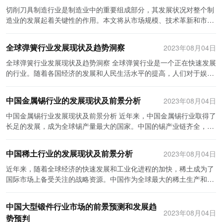
展，市场格局也在逐渐趋向集中。一方面，一些龙头企业通过技术创
对进口产品的依赖。 其次，中国电梯导轨行业在质量控制方面做出了
在一定的安全隐患。而智能化切削刀具制造可以通过自动化设备和机
切削刀具制造行业是制造业中的重要组成部分，其发展状况对整个制
新和市场扩张，在细分市场上取得了相对优势，形成了一定的市场垄
巨大的努力。过去，中国电梯导轨产品的质量问题备受诟病，给消费
器人技术来实现，能够实现更高的制造效率和精度，并且能够大幅度
造业的发展起着关键性的作用。本文将从市场规模、技术革新和市场
断地位。例如，ABB作为全球领先的工业自动化和机器人系统供应
者的安全和信任带来了巨大的影响。鉴于此，中国政府加强了对电梯
减少劳动力成本。因此，未来切削刀具制造行业将会朝着智能化方向
竞争等方面，对切削刀具制造行业的发展状况进行分析。 首先，切削
商，其在点焊行业中的市场份额逐渐提高。另一方面，随着市场竞争
导轨行业的监管，并制定了一系列质量标准和监督措施。电梯导轨制
迅速发展。 其次，随着制造业的可持续发展要求的提高，环保型切削
刀具制造行业市场规模呈现出稳步增长的趋势。随着制造业的快速发
的加剧，一些小型企业被大型企业吸纳或倒闭，行业竞争的格局在向
全球弹簧行业发展现状及趋势洞察
2023年08月04日
造企业也积极响应，加强内部质量管理体系建设，不断提高产品质
刀具将会成为行业的发展趋势之一。传统的切削刀具制造过程中，会
展，对切削刀具的需求也在不断提高。切削刀具是实现零部件加工的
少数大企业集中的方向发展。这也使得市场上的竞争更加激烈，企业
量，确保产品的稳定性和安全性。 再次，中国电梯导轨行业建立了完
产生大量的废水、废气和废渣等环境污染物，对环境造成严重的影
重要工具，其质量和效率直接影响到制造业的竞争力。因此，切削刀
全球弹簧行业发展现状及趋势洞察 全球弹簧行业是一个正在快速发展
之间的差距也在逐渐拉大。 总结起来，中国点焊行业在竞争状况和市
善的产业体系。中国拥有众多电梯企业和导轨制造企业，形成了完整
响。未来，切削刀具制造企业需要加大对环保技术的研发和应用，推
具制造企业在市场上有着广阔的发展空间。根据统计数据显示，切削
的行业。随着各国经济的发展和人民生活水平的提高，人们对于娱乐
场格局方面呈现出复杂多样的特点。竞争激烈的环境推动了企业不断
的产业链，包括导轨材料的生产、加工、安装和维护等各个环节。这
动绿色制造的发展。采用环保型材料，提高切削刀具的可循环利用
刀具制造行业的市场规模每年都在逐渐增长，且增长速度在维持在一
和运动的需求不断增长，这推动了弹簧行业的快速发展。现如今，全
进行技术创新和产品升级，提升了整个行业的技术水平和市场竞争
样的产业体系为电梯导轨行业的快速发展提供了坚实的基础，同时也
率，减少废弃物的产生，是未来切削刀具制造行业不可忽视的发展方
个相对稳定的水平。这说明了切削刀具制造行业在制造业中的重要地
球弹簧行业已经成为一个巨大的市场，涵盖了各种类型的产品和服
力。同时，市场格局的分散和集中并存也为点焊企业提供了多个市场
促进了相关产业的发展，如铝合金材料、机械加工设备等。 最后，中
中国金属锡行业的发展现状及前景分析
2023年08月04日
向。 再次，随着制造业的国际化程度的提高，切削刀具制造行业将会
位和巨大潜力。 其次，技术革新是切削刀具制造行业发展的重要推动
务，如钢珠弹弓、弹力绳和气枪等。下面将对全球弹簧行业的发展进
机会和挑战。随着中国制造业的进一步发展，点焊行业将继续迎来新
国电梯导轨行业还注重环境保护和可持续发展。随着节能减排和绿色
迎来更大的市场机遇。随着全球市场一体化的进程加快，切削刀具制
力。随着科技的不断进步，切削刀具制造企业不断加大对技术创新的
行一些洞察，并探讨未来的趋势。 首先，全球弹簧行业的发展现状。
中国金属锡行业发展现状及前景分析 近年来，中国金属锡行业取得了
的机遇和挑战，只有不断适应市场需求和进行创新升级，企业才能在
发展的要求越来越高，中国电梯导轨行业开始注重提高产品的节能性
造企业需要积极拓展海外市场，寻求更广阔的发展空间。与此同时，
投入，通过引进先进的设备和技术，提高切削刀具的质量和性能。例
目前，全球弹簧行业的市值已经达到数十亿美元，未来还有更大的增
长足的发展，成为全球锡产量最大的国家。中国的锡产业链齐全，从
竞争中脱颖而出。
和环保性。一方面，企业在产品设计和制造过程中采用了更加环保的
切削刀具制造企业也需要提高产品质量和技术水平，以满足国际市场
如，采用先进的材料和涂层技术，可以显著提高切削刀具的耐磨性和
长空间。北美地区是该行业的主要市场之一，因为该地区的人们对于
锡矿石采选、炼锡到加工制造覆盖了全过程。在国内外市场需求的推
材料和技术，减少了环境污染和资源消耗。另一方面，企业积极推广
的需求。借助国际市场的机遇，切削刀具制造企业可以实现规模化经
切削效率。此外，随着数字化和智能化技术的应用，切削刀具的制造
极限运动和射击运动的兴趣非常高。此外，亚洲地区也是一个重要的
动下，中国金属锡行业迎来了良好的发展机遇，但也面临着一些挑
电梯导轨的维护和保养服务，延长产品的使用寿命，减少了资源浪
营和品牌效应，提高市场竞争力。 最后，随着新材料和新技术的不断
中国稀土行业的发展现状及前景分析
2023年08月04日
过程也得到了极大的改善。这些技术革新不仅提高了切削刀具的质量
市场，特别是中国和日本。在中国，射击运动最近几年得到了很大的
战。本文将对中国金属锡行业的现状及前景进行分析。 首先，中国金
费。 综上所述，中国电梯导轨行业在技术创新、质量控制、产业体系
涌现，切削刀具制造行业将迎来更多的创新机遇。新材料的应用可以
和效率，还降低了生产成本，提高了企业的竞争力。因此，技术革新
发展，而在日本，一些新型的射击游戏也受到很多年轻人的欢迎。 其
属锡行业的现状是有力的。随着中国经济的快速发展，对锡的需求不
近年来，随着全球经济的快速发展和工业化进程的加快，稀土成为了
建设和环境保护等方面取得了长足的进步。未来，中国电梯导轨行业
提高切削刀具的硬度和耐磨性，延长使用寿命；新技术的应用可以提
对于切削刀具制造行业的发展起到了至关重要的作用。 最后，市场竞
次，关于全球弹簧行业的趋势洞察。随着人们对娱乐和运动需求的增
断增加。锡广泛应用于电子工业、化工工业、冶金工业等领域，其中
国际市场上备受关注的战略资源。中国作为全球最大的稀土生产和出
将继续加强技术创新，提高产品质量，推动行业的升级和发展。同
高切削刀具的制造精度和效率，降低生产成本。例如，纳米材料、复
争是切削刀具制造行业发展中的一项重要挑战。随着市场规模的扩
长，弹簧行业将继续迎来更多的发展机遇。一方面，新的技术将不断
以电子工业对锡的需求最大。而随着电子产品的普及和更新换代，对
口国，对世界稀土行业发展具有重要影响。本文将从中国稀土行业的
时，行业将以绿色发展为导向，积极应对全球变暖和环境保护的挑
合材料和3D打印技术等都可以为切削刀具制造行业带来巨大的发展机
大，切削刀具制造企业之间的竞争也日益激烈。在市场竞争中，企业
被应用于弹簤断设计和制造过程中。例如，3D打印技术可以用于制造
锡的需求将持续增长。中国金属锡的消费量呈现逐年增长的趋势，将
发展现状和前景进行分析。 首先，稀土行业在中国的发展现状非常良
战，为建设更加安全、便捷和可持续的城市交通环境做出更大的贡
遇。因此，切削刀具制造企业需要积极关注新材料和新技术的研发和
中国大型锻件行业市场的前景预测和发展趋
必须不断提高产品质量和技术水平，以满足客户的需求并保持竞争
出更加精确和高质量的弹簓零件，这将提高弹簧行业的生产效率和产
持续推动行业的发展。 其次，中国金属锡行业面临的挑战是矿产资源
好。中国的稀土储量居全球首位，占全球总储量的40%以上。同时，
2023年08月04日
献。
应用，提高产品的创新能力和市场竞争力。 综上所述，切削刀具制造
力。此外，企业还需要注重产品的研发和创新，不断推出新的产品和
势预判
品质量。另一方面，创新的游戏方式和应用也将推动弹簧行业的发
供应紧张。中国锡矿资源贫瘠，主要依靠进口满足国内需求。而全球
中国拥有完整的稀土产业链，从矿山开采到冶炼加工再到出口贸易，