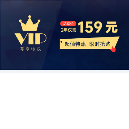
等。 化工领域也是大型锻件行业的下游应用市场之一。化工行业对于
不断增加。因此，投资曲轴行业具有广阔的发展前景。 其次，中国曲
和研发能力，培养自主品牌和高端产品。此外，国际市场上对于稀土
一路”倡议的推进，中国大型锻件企业将进一步拓展国际市场。通过
各类反应器、储罐等设备的需求不断增长，而这些设备大多数都需要
轴行业的竞争战略需要在技术创新和产品质量上取得突破。目前，国
的依赖程度较高，全球稀土行业竞争激烈，中国稀土企业需要加强国
参与国际标准制定、加强国际交流合作，提高产品竞争力，中国大型
用到大型锻件。锻件的高强度、高耐热性和耐腐蚀性，使其成为化工
内曲轴行业竞争激烈，曲轴产品的质量和技术水平是企业取胜的关键
际合作和技术交流，提高供应链的稳定性和可持续发展能力。 综合以
锻件行业将与国际市场齐头并进。 综上所述，中国大型锻件行业市场
设备的理想选择。 另外，机械制造领域对大型锻件的需求也非常大。
因素。传统的生产工艺已经无法满足市场对高品质、高性能曲轴的需
上分析，中国稀土行业在发展现状和前景上仍然具有较大的优势和潜
前景可观，发展趋势向好。政府应加大对大型锻件行业的支持力度，
机械制造行业是中国经济的重要组成部分，而锻件在机械制造过程中
求。因此，曲轴企业需要加大在技术创新领域的研发力度，不断推陈
力。政府的政策支持和稀土资源的优势将为中国稀土行业提供发展的
加强行业监管和标准制定，为企业提供更好的发展环境。与此同时，
扮演着至关重要的角色。各类机械设备如起重机、挖掘机、钢铁轧机
出新，提供更具竞争力的产品。同时，企业还需要加强质量管理，确
机遇。同时，中国稀土企业还需要面对一些挑战和问题，加强资源管
大型锻件企业也应注重科技创新和环境友好型生产，以适应市场需求
等，都需要用到大型锻件作为其中关键零部件，以确保设备的正常运
保产品符合国际标准和客户要求。品牌认知度和口碑的提升也是竞争
理和环境保护，提高技术创新和附加值，才能在全球稀土市场上保持
和国家发展战略。相信在各方共同努力下，中国大型锻件行业必将迎
行和高效工作。 然而，在满足这些需求的同时，中国大型锻件行业也
战略的重要一环，通过市场营销等手段加强品牌推广，树立企业形
竞争力。相信随着中国稀土行业的不断发展壮大，将为国家经济的可
来更加美好的发展前景。
面临着一些挑战和问题。首先，技术水平还有待提高。虽然中国的锻
象。 此外，曲轴企业可以通过与供应商、合作伙伴之间的合作来拓展
持续发展和高质量发展做出积极贡献。
造技术在一些领域已经取得了显著进展，但与国际顶尖水平相比，仍
优势。在供应链管理方面，与原材料供应商建立稳定的合作关系，确
有一定差距。其次，环境保护和资源利用压力也不容忽视。大型锻件
保原材料的质量和及时供应，以减少成本和生产周期。与客户建立紧
的制造需要大量能源和原材料，而这对于能源和环境资源的消耗是一
密的合作关系，开展定制化的生产和服务，满足客户个性化需求，提
种挑战。 总之，中国大型锻件行业的下游应用市场需求状况良好。随
供差异化竞争优势。此外，与科研机构以及其他相关行业的企业进行
着中国经济的持续发展和工业化进程的加速，大型锻件在能源、交通
合作，共同研发新型曲轴材料以及生产工艺，提高技术创新能力。 最
运输、化工、机械制造等领域的需求量不断增长。然而，在满足这些
后，中国曲轴行业还需要关注环保和可持续发展。曲轴生产过程中产
需求的同时，行业也需面对技术水平和环境压力等问题，以提高行业
生的废气、废水以及废弃物对环境造成了一定的污染。企业应该加强
的竞争力和可持续发展能力。
环境保护意识，采取有效的环保措施，减少对环境的不良影响。同
时，曲轴企业还可以关注可持续发展，尝试利用再生材料和可再生能
源进行生产，减少资源消耗和碳排放。这样不仅可以提高企业在环保
领域的形象和声誉，也能够与国际市场接轨，满足客户对环保产品的
需求。 总结起来，中国曲轴行业具有广阔的发展机会，但也面临着激
烈的竞争。只有通过加大技术创新和产品质量的投入，与供应商、合