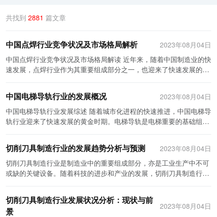
共找到
2881
篇文章
中国点焊行业竞争状况及市场格局解析
2023年08月04日
中国点焊行业竞争状况及市场格局解读 近年来，随着中国制造业的快
速发展，点焊行业作为其重要组成部分之一，也迎来了快速发展的机
遇和挑战。本文将从竞争状况和市场格局两个方面对中国点焊行业进
行解读。 首先，中国点焊行业的竞争状况复杂多样。目前，中国点焊
中国电梯导轨行业的发展概况
2023年08月04日
设备制造企业众多，既有国际知名品牌如ABB、Panasonic等，也有
大量本土品牌如光大焊机、机柜君等。这些企业在技术研发、产品品
中国电梯导轨行业发展综述 随着城市化进程的快速推进，中国电梯导
质和售后服务上各有优劣，彼此之间的竞争激烈。此外，点焊设备的
轨行业迎来了快速发展的黄金时期。电梯导轨是电梯重要的基础组成
市场需求日益增长，由于点焊技术的广泛应用，点焊行业的前景广
部分，对于电梯的安全性、维护成本和使用寿命等方面都有着至关重
阔，吸引了众多新进入者。新进入者的加入增加了市场竞争的压力，
要的影响。 中国电梯导轨行业从上世纪80年代开始起步，经历了几
切削刀具制造行业的发展趋势分析与预测
2023年08月04日
加速了行业的变革和创新。 其次，中国点焊行业的市场格局呈现出分
十年的发展，已经取得了长足的进步。目前，中国电梯导轨行业已成
散和集中并存的特点。由于点焊市场的多元化需求，企业之间在市场
为全球最大的生产和消费市场之一。根据统计数据显示，中国年产电
切削刀具制造行业是制造业中的重要组成部分，亦是工业生产中不可
上各执一端，形成了多个细分市场。例如汽车制造、家电制造、通信
梯导轨超过10万吨，所占全球市场份额达到70%以上。 首先，中国
或缺的关键设备。随着科技的进步和产业的发展，切削刀具制造行业
设备制造等领域，每个领域都有自己的龙头企业。同时，一些领域的
电梯导轨行业在技术方面取得了显著的突破。过去，中国电梯导轨技
也在不断进行创新和改进，以满足不断增长的市场需求。本文将对切
点焊领域龙头企业也在其他细分市场扩大了影响力，进一步巩固了其
术相对滞后，许多项目依赖进口产品。然而，近年来，中国导轨制造
削刀具制造行业的发展趋势进行分析与预测。 首先，随着制造业的转
切削刀具制造行业发展状况分析：现状与前
市场地位。这种分散的市场格局也使得行业竞争更加激烈，提高了企
企业加大了技术创新和研发投入，并取得了一系列突破性的成果。如
型升级和智能化水平的提高，切削刀具制造行业将会朝着智能化方向
2023年08月04日
景
业的创新和升级的动力。 然而，随着中国制造业和点焊行业的不断发
今，中国已经能够生产高精度、高质量的电梯导轨产品，并逐步减少
发展。传统的切削刀具制造需要大量的人工操作，工作效率低下且存