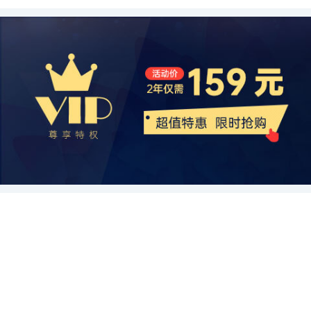
提高品牌知名度和销售额。 中国味精市场的发展前景一片光明。一方
产品质量安全问题成为行业的一大隐患。尽管中国味精行业在近年来
洲国家也是味精的重要生产和消费地区。 在全球范围内，味精行业的
们才能在激烈的市场竞争中保持竞争优势，实现可持续发展。
管理体系，提高供应链的效率和竞争力，以满足市场的需求。只有在
面，中国人口众多，经济发展迅速，人们对食品安全和品质的要求越
取得了一定的新突破和进步，但仍有部分企业在生产过程中使用低质
发展趋势是多元化和创新。过去，味精主要用于调味料和方便食品，
成本结构和供应链现状的有效管理下，企业才能够实现可持续发展和
来越高。味精作为一种常用调味品，其市场容量巨大。另一方面，中
原料或违规添加其他化学物质，导致产品质量得不到保证。这给消费
如酱油、鸡精和速食面。然而，随着人们对健康和饮食需求的变化，
创造更好的经济效益。
国味精企业正处在转型升级的阶段，开始注重产品品质和研发创新，
者的健康带来一定的风险和隐患，对行业形象造成了负面影响。 其
味精行业也在不断推出新的产品。例如，低钠味精和有机味精已经受
在市场中脱颖而出。此外，随着人们生活水平的提高，对于美食的追
次，中国味精行业面临着环保和可持续发展的挑战。味精的生产过程
到消费者的青睐。这些新产品可以满足那些健康意识较强的消费者对
求也越来越高，味精作为一种可以增强口感的调味品，在各类美食中
中产生大量的废水和废气，对环境造成了一定的影响。特别是在一些
味精的需求。 此外，全球味精行业也在借助科技的发展推动创新。生
的需求将会越来越大。因此，中国味精市场具有广阔的发展前景。 然
小微企业中，环境污染问题较为突出。为了解决这一问题，味精企业
物技术和基因工程的进步，为味精行业提供了更多的机遇。通过生物
而，中国味精市场也面临一些挑战。首先是市场竞争加剧。随着人们
需要加大环保投入，引入先进的净化设备和技术，减少对环境的污
技术，可以开发出更加安全和天然的味精产品，这对于避免食品安全
对食品安全的要求提高，许多新的味精品牌也涌现出来，市场竞争变
染，实现可持续发展。 此外，中国味精行业还需要不断提高产品品质
问题和满足消费者需求非常重要。同时，基因工程也可以改变味精的
得越来越激烈。其次是消费者倾向于选择更健康的食品。虽然味精并
和市场竞争力。虽然中国味精在国内市场具有一定的优势，但在国际
生产方式，提高产能和效率。这些技术的应用将进一步促进味精行业
没有明确的危害，但由于谷氨酸钠过量摄入可能引发一些身体不适，
市场上仍然面临着竞争激烈的局面。一些发达国家在味精生产和应用
的发展。 除了科技的发展，环保意识也在推动全球味精行业的发展。
一些消费者开始选择不添加味精的食品。因此，味精企业需要更多地
方面已经有了丰富的经验和成熟的技术，对中国味精形成一定的竞争
在过去，味精的生产过程中会产生一些污染物，对环境造成损害。然
关注消费者需求，创新产品和改进技术，以应对市场的挑战。 综上所
压力。因此，中国味精企业需要注重产品研发和创新，提高产品质
而，随着环境监管的加强和消费者对可持续发展的关注，味精生产企
述，中国味精市场竞争格局多样化，其中包括许多品牌。目前的热门
量，同时积极开拓国际市场，提升品牌影响力。 综上所述，中国味精
业也开始采取环保措施。一些企业已经引入了清洁生产技术，减少了
赛道主要涉及提升产品品质、创新研发和拓宽销售渠道。虽然面临一
行业作为全球最大的味精生产和消费国家，发展现状多样，呈现出规
废弃物的产生和碳足迹的影响。这些举措不仅有助于减少环境污染，
些挑战，但中国味精市场的发展前景仍然非常广阔。随着人们对美食
模扩大、应用领域不断拓展的特点。然而，面临的痛点问题也不可忽
还可以提升企业的形象和竞争力。 尽管全球味精行业面临许多机遇和
的追求和对食品安全的要求提高，味精企业有很大的发展空间，同时
视，包括产品质量安全、环境污染和市场竞争力等方面。只有通过加
发展前景，但也面临一些挑战。例如，一些消费者对味精过敏或对其
也需要继续努力以满足市场需求。
强监管、技术升级和市场开拓等措施，才能实现中国味精行业的可持
安全性持怀疑态度。此外，一些国家对于味精的使用有着严格的限
续发展。
制，这也对行业的发展带来了一定的影响。因此，味精行业需要加强
监管、提高产品质量和安全标准，以赢得消费者的信任。 综上所述，
全球味精行业在不断发展壮大。随着越来越多的人们对食品口味和健
康的关注，味精行业将迎来更多的机遇和创新。科技的进步和环保意