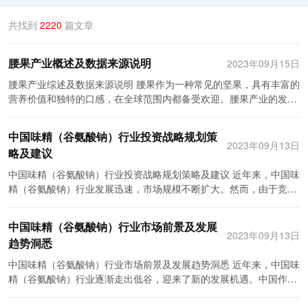
共找到
2220
篇文章
腰果产业概述及数据来源说明
2023年09月15日
腰果产业综述及数据来源说明 腰果作为一种常见的坚果，具有丰富的
营养价值和独特的口感，在全球范围内都备受欢迎。腰果产业的发展
和现状对于了解和推动相关经济的发展具有重要意义。本文将对腰果
产业进行综述，并说明数据来源，旨在为读者提供全面而准确的了
中国味精（谷氨酸钠）行业投资战略规划策
解。 腰果产业的规模和价值随着全球市场的需求而不断增长。根据国
2023年09月13日
略及建议
际市场研究公司的数据，2019年全球腰果产量为270万吨，其中以越
南、印度、尼日利亚、肯尼亚和巴西等国家为主要产区。腰果产业的
中国味精（谷氨酸钠）行业投资战略规划策略及建议 近年来，中国味
供应链相对成熟，包括种植、采摘、加工和销售等环节。种植环节主
精（谷氨酸钠）行业发展迅速，市场规模不断扩大。然而，由于竞争
要集中在亚洲和非洲地区，采用的种植模式有大规模种植和小农户种
激烈，投资者需要制定明确的投资战略和规划策略以保持竞争优势和
植两种。采摘后，腰果的果壳需要进行去除，然后将腰果仁分级、烘
稳定盈利。本文将提出几个建议，以帮助投资者制定有效的投资战略
中国味精（谷氨酸钠）行业市场前景及发展
焙、去皮等处理，最后再经过包装和销售。腰果市场主要以出口为
和规划策略。 首先，投资者应该重视产品质量和安全。在食品行业，
2023年09月13日
趋势洞悉
主，前往欧美等国家和地区。 腰果产业的发展受到多种因素的影响。
产品质量和安全是最重要的因素之一。味精行业面临着产品质量和安
首先，全球经济的增长驱动了对腰果等高端食品的需求，使得腰果市
全的挑战，如一些低质量和不合格的味精产品出现在市场上，给消费
中国味精（谷氨酸钠）行业市场前景及发展趋势洞悉 近年来，中国味
场持续繁荣。其次，腰果的健康价值也是促进产业发展的重要因素。
者带来健康隐患。因此，投资者应该加强产品质量控制，确保所生产
精（谷氨酸钠）行业逐渐走出低谷，迎来了新的发展机遇。中国作为
腰果富含蛋白质、纤维和多种维生素，对于维持身体健康和预防慢性
的味精符合国家和行业相关标准，并采取措施防止不合格产品流入市
世界上最大的味精（谷氨酸钠）生产和消费国，拥有巨大的市场潜
疾病具有重要作用。此外，腰果还含有丰富的不饱和脂肪酸，对于心
场。 其次，投资者应该关注市场需求和消费趋势。消费者对健康和营
力。本文将从市场规模、消费趋势、技术创新和品质提升等方面，探