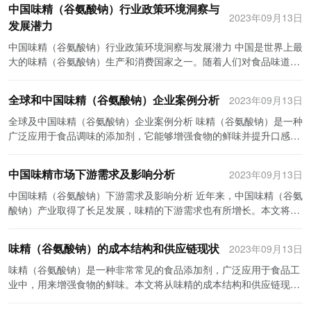
血管健康至关重要。人们对于健康食品和零食的需求不断增加，也进
中国味精（谷氨酸钠）行业政策环境洞察与
养的关注日益增加，对天然和有机食品的需求也在不断上升。投资者
讨中国味精（谷氨酸钠）行业的前景及发展趋势。 首先，中国味精
2023年09月13日
一步推动了腰果产业的发展。 关于腰果产业的数据来源主要包括国际
发展潜力
应该抓住这一趋势，优化产品配方，推出更健康、天然的味精产品，
（谷氨酸钠）行业市场规模庞大。随着中国人口的增长和人均收入的
市场研究公司的报告、政府部门的统计数据和专业机构的调查报告
满足消费者对高品质食品的需求，提高市场竞争力。 此外，投资者还
提高，消费需求也在不断扩大。中国菜肴以其独特的风味和丰富的口
中国味精（谷氨酸钠）行业政策环境洞察与发展潜力 中国是世界上最
等。国际市场研究公司的报告通常涵盖全球各个主要产区的腰果产
应该关注增值服务和品牌建设。随着消费者对产品质量和安全的关注
感而闻名于世，在全球范围内享有盛誉。因此，中国味精（谷氨酸
大的味精（谷氨酸钠）生产和消费国家之一。随着人们对食品味道的
量、消费量和出口情况，以及市场趋势和前景的分析。政府部门的统
度提高，仅仅有好的产品质量已经不再足够。投资者应该提供增值服
钠）市场具有巨大的发展潜力。据市场调研数据显示，中国味精（谷
要求不断提高，味精作为一种重要的调味品，在中国市场上具有广阔
计数据可以提供对于某个地区或国家腰果产量、种植面积和出口量等
务，如技术支持和解决方案，与客户建立长期稳定的合作关系。并通
氨酸钠）市场规模在未来几年内有望保持稳定增长。 其次，消费趋势
的发展潜力。本文将从中国味精行业的政策环境洞察和发展潜力两个
指标的详细了解。专业机构的调查报告通过对企业和消费者的访谈调
过品牌建设来提高产品知名度和竞争力，积极推广和营销产品，扩大
全球和中国味精（谷氨酸钠）企业案例分析
2023年09月13日
也是中国味精（谷氨酸钠）行业发展的重要因素。随着社会生活节奏
方面进行探讨。 一、政策环境洞察 中国政府高度重视食品安全问
研，可以获得更具体的市场信息，如腰果品质要求、加工技术和市场
市场份额。 最后，投资者应该关注行业合作和创新。味精行业是一个
的加快，人们对于方便、快捷的食品的需求日益增加。味精（谷氨酸
题，味精作为一种常用的食品添加剂，必须符合国家相关的食品安全
全球及中国味精（谷氨酸钠）企业案例分析 味精（谷氨酸钠）是一种
竞争情况等。 然而，在使用这些数据时需要小心谨慎。首先，数据的
高度竞争的市场，合作和创新是提高竞争力的重要手段。投资者可以
钠）作为一种具有提味增鲜效果的调味品，受到了广大消费者的喜爱
标准。中国食品药品监督管理局制定了一系列的食品安全标准，对味
广泛应用于食品调味的添加剂，它能够增强食物的鲜味并提升口感。
来源需要可靠。只有来自专业机构或官方统计部门的数据才可以被视
与供应商、客户和其他相关企业建立合作伙伴关系，共享资源和优
和追捧。而随着健康饮食观念的普及，人们对于无添加剂、低盐、低
精生产企业的生产、销售、质量等方面进行监管。这些政策的出台，
随着全球食品工业的发展和消费者对食品品质的要求不断提高，味精
为可信的参考资料。其次，数据的时间范围也需要注意。由于腰果产
势，提高生产效率和产品品质。同时，投资者应该注重技术创新和研
油烟的食品更加关注。因此，未来的市场发展趋势将是高效利用技术
为味精行业的健康发展提供了保障。 另外，中国政府还鼓励食品行业
行业也迅速发展。在本文中，我们将分析全球味精企业和中国味精企
业在不同地区和年份有所不同，对于最新的行业发展动态需要关注具
发，不断推出新产品和新技术，在市场上保持竞争优势。 综上所述，
中国味精市场下游需求及影响分析
2023年09月13日
手段，研制出更加健康、绿色、营养的味精（谷氨酸钠）产品，满足
进行创新，提高产品质量和品牌价值。在味精行业中，政府鼓励企业
业的案例，探讨其在全球市场中的竞争地位和发展趋势。 全球味精企
体的数据和报告。最后，数据的解读需要综合考量。腰果产业受到多
中国味精（谷氨酸钠）行业投资者应制定明确的投资战略和规划策
消费者对于食品安全和健康的需求。 第三，技术创新将是中国味精
进行科技创新，研发出更加安全、健康的味精产品，并提供相应的支
业的案例：AJINOMOTO Ajinomoto Co., Inc.是全球领先的味精生产
中国味精（谷氨酸钠）下游需求及影响分析 近年来，中国味精（谷氨
种因素的影响，包括气候、市场需求和政策环境等，单一的数据并不
略，以保持竞争优势和稳定盈利。重视产品质量和安全、关注市场需
（谷氨酸钠）行业发展的关键。目前，国内外多个企业和科研院所都
持和奖励措施。例如，政府鼓励企业在生产中采用先进的生产工艺，
企业，总部位于日本东京。公司成立于1909年，拥有百年的历史。
酸钠）产业取得了长足发展，味精的下游需求也有所增长。本文将从
能完全代表整个行业的状况。 总之，腰果产业是一个不断发展和壮大
求和消费趋势、提供增值服务和品牌建设，以及加强行业合作和创
将技术创新作为核心策略，加大研发力度，提升产品质量和附加值。
提高生产效率，降低生产成本；同时，政府还鼓励企业进行产品包装
Ajinomoto以其创新的技术和产品质量而闻名，凭借屡获殊荣的味精
下游需求和影响两个方面对中国味精行业进行分析。 首先，让我们来
的行业，对于了解和推动相关经济发展具有重要意义。通过引用可靠
新，将有助于投资者在味精行业中取得成功。
如何提高味精（谷氨酸钠）的生产工艺，降低能耗和排放，提高产品
和品牌推广，提高产品附加值。 二、发展潜力 1. 味精作为必需品，
产品在全球市场占据了领先地位。 Ajinomoto公司在全球范围内建立
看一下中国味精的下游需求。作为一种重要的调味品，味精广泛应用
的数据来源，我们可以更加全面地了解腰果产业的规模、发展趋势和
的纯度和稳定性，将成为行业内企业努力的方向。此外，通过改进生
味精（谷氨酸钠）的成本结构和供应链现状
2023年09月13日
市场前景广阔 味精作为一种重要的调味品，在中国菜肴中几乎无处不
了广泛的生产基地和销售网络。除了味精产品，该公司还生产和销售
于食品行业。味精的主要消费者包括食品加工企业以及餐饮行业。随
市场前景，为相关行业的决策提供参考依据。
产设备和工艺，对味精（谷氨酸钠）进行精细化管理，还可以提高工
在。随着人们生活水平的提高和对食品质量的要求越来越高，味精的
其他调味品、功能性食品和添加剂。Ajinomoto注重研发创新，不断
着中国人民生活水平的提高以及对食品品质的要求越来越高，食品加
味精（谷氨酸钠）是一种非常常见的食品添加剂，广泛应用于食品工
厂生产的效益和资源利用率。未来，技术创新将成为中国味精（谷氨
需求量也在不断增长。尤其是在中国农村地区，经济水平逐渐提高，
推出新产品以满足消费者的需求，并积极与各种食品企业进行合作。
工企业对于味精的需求也在不断增加。同时，中国餐饮行业的快速发
业中，用来增强食物的鲜味。本文将从味精的成本结构和供应链现状
酸钠）行业竞争力的重要源泉。 最后，品质提升是中国味精（谷氨酸
居民对于饮食的追求也在增加，味精作为一种经济实惠的调味品，将
中国味精企业的案例：三全味精 作为中国领先的味精生产企业，三全
展也推动了味精市场的扩大。人们在餐馆就餐的频率增加，对于味道
两个方面对其进行分析。 首先，我们来看味精的成本结构。味精的主
钠）行业可持续发展的关键。近年来，国内一些企业开始注重品质管
会受到更多消费者的青睐。 2. 味精出口市场潜力巨大 中国味精在国
味精有限公司成立于1993年，总部位于中国杭州。三全味精在中国市