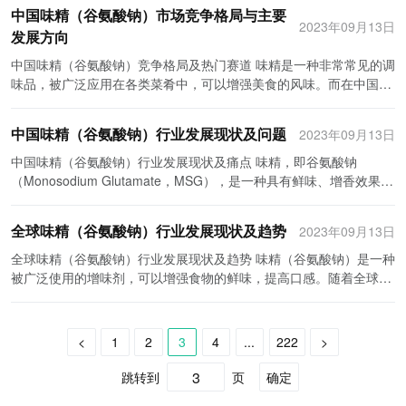
的要求也也日益提高，因此味精在餐饮行业的需求也在不断增加。除
要原料是谷氨酸钠，其主要成分是谷氨酸。谷氨酸是一种人体必需的
理，加强原材料的选择和检验，加强生产环节的质量控制，提升产品
中国味精（谷氨酸钠）市场竞争格局与主要
际市场上具有较高的竞争力。中国味精以其优质、低价的特点，已经
场中具有较高的知名度和市场份额，并积极扩大其国际市场份额。公
此之外，随着中国人口结构的变化，老年人口的增多也带动了味精的
氨基酸，天然存在于很多食物中，如肉类、鱼类、蘑菇等。而人工合
2023年09月13日
的安全性和口感。此举既可以满足消费者对于食品安全的需求，也能
进入了欧美、东南亚等国家市场，并取得了良好的口碑。未来，随着
发展方向
司产品质量可靠，广泛应用于各种食品行业。 三全味精除了生产和销
消费增长。老年人由于口味较淡，对味精的需求相对较大。因此，以
成的谷氨酸通常是通过用微生物发酵或化学合成的方法生产的。谷氨
够提高产品的附加值和竞争力。未来，在品质竞争日益激烈的市场环
中国食品行业技术水平的不断提高，中国味精有望在国际市场上进一
售味精产品外，还专注于研发新技术和产品。公司拥有一支强大的研
上几个因素综合影响了中国味精的下游需求的增长。 而就中国味精的
酸合成需要原料成本和生产工艺成本，这两部分通常占据了味精成本
中国味精（谷氨酸钠）竞争格局及热门赛道 味精是一种非常常见的调
境下，中国味精（谷氨酸钠）行业将进一步优化产品结构，提升品质
步扩大份额。尤其是在一带一路倡议下，中国味精有望通过“走出
发团队，并与国内外高校、科研机构合作开展创新研究。三全味精致
下游影响来说，首先是对原材料需求的影响。味精的生产是由谷氨酸
的主要部分。此外，还有一些辅助原料和能源消耗成本，如葡萄糖、
味品，被广泛应用在各类菜肴中，可以增强美食的风味。而在中国，
水平，提供更符合市场需求的产品。 综上所述，中国味精（谷氨酸
去”，推动中国味精品牌在全球范围内的推广。 3. 产品创新将推动行
力于提供高品质、安全可靠的产品，满足消费者对食品品质和健康安
钠作为原材料，因此味精的需求增长将带动谷氨酸钠的需求增加。这
氧化钙、煤气等。 其次，我们来看味精的供应链现状。目前，味精的
味精的代表品牌无疑就是中国味精（谷氨酸钠）。本文将对中国味精
钠）行业市场前景广阔，发展趋势积极向好。作为世界上最大的味精
业发展 随着消费者的需求不断更新，味精行业需要不断进行产品创
全的要求。 全球味精企业和中国味精企业的竞争地位和发展趋势 随
对于谷氨酸钠生产行业来说是一个积极的影响，可以促进其产能扩大
供应链主要分为原料供应链和生产加工供应链两个环节。原料供应链
的竞争格局及热门赛道进行分析。 首先，中国味精市场竞争格局的特
（谷氨酸钠）生产和消费国，中国在技术创新、消费需求和品质提升
新。例如，开发出更多种类的味精产品，如低钠味精、有机味精等，
着全球食品工业的发展，味精产品的需求不断增长。全球味精企业和
中国味精（谷氨酸钠）行业发展现状及问题
2023年09月13日
和技术升级。其次，味精的下游需求扩大也会带动相关产业的发展。
主要涉及到谷氨酸的采购，一般是从原料供应商那里购买的。谷氨酸
点是品牌较多，品质也相对较好。中国味精品牌众多，主要有得力、
方面具备巨大的潜力。未来，中国味精（谷氨酸钠）行业将继续努力
满足不同消费者的需求；还可以研发出颗粒状、液体状等形式的味精
中国味精企业在全球市场中都占据了一定的竞争地位，但也面临一些
随着味精市场的扩大，食品加工企业开展生产活动的需求也会增加，
的供应商通常会根据市场需求和价格进行生产和供应。生产加工供应
康恩贝、味全、三得利等，这些品牌都在中国味精市场上占有一定的
中国味精（谷氨酸钠）行业发展现状及痛点 味精，即谷氨酸钠
推动技术创新，提升产品质量，满足消费者对于安全、健康、方便食
产品，方便消费者使用；此外，结合互联网技术，开发出在线点单、
共同的挑战。 首先，全球味精企业和中国味精企业都需要积极应对消
这将刺激食品加工行业的发展。同时，餐饮行业的快速发展也将推动
链涉及到味精的生产和销售。生产加工环节需要考虑到产品的质量、
份额。此外，中国味精市场容量巨大，市场发展得相当迅猛。市场上
（Monosodium Glutamate，MSG），是一种具有鲜味、增香效果的
品的需求，实现可持续发展。
配送等服务，更好地满足消费者的个性化需求。 总之，中国味精行业
费者对食品安全和健康的关注。近年来，消费者对食品安全问题的关
相关行业的增长，如餐具制造业、食材供应商等。此外，味精的下游
工艺流程、设备和技术等因素。一般来说，大型味精生产企业会拥有
出现了许多专门从事味精生产和销售的企业，市场竞争激烈，相对来
食品添加剂，广泛应用于食品加工和烹饪中。作为全球最大的味精生
在政策环境的引导下，具有广阔的发展潜力。政府的支持和监管将有
注度日益增加，这对味精行业构成了一定的压力。企业需要加强质量
需求扩大还可以催生新的产业和市场机会，如快餐连锁店、外卖平台
自己的生产基地和销售网络，通过建立良好的供应链体系来保证产品
说消费者的选择余地较大。 其次，在中国味精领域，热门赛道主要体
产和消费国家，中国味精行业一直都处于领先地位，但同时也面临着
效促进行业的健康发展，消费者对食品质量的追求将为味精行业提供
管理，确保产品的安全可靠，并通过有效的沟通方式提升消费者对产
等。因此，味精的下游需求扩大对于相关行业的发展具有积极的影
全球味精（谷氨酸钠）行业发展现状及趋势
2023年09月13日
的质量和供应能力。 在供应链的管理和运营方面，味精生产企业需要
现在三个方面。第一，提升产品品质。近年来，越来越多的消费者对
一些发展现状和痛点问题。 首先，在发展现状方面，中国味精行业的
更大的市场需求。同时，味精行业需要不断进行产品创新和市场拓
品的信任。 其次，全球味精企业和中国味精企业需要不断推出创新产
响。 总的来说，中国味精（谷氨酸钠）作为重要的调味品，在近年来
考虑到与供应商的合作关系、原材料的质量控制、生产过程的控制以
于食品安全和健康问题引起关注，对于味精产品的品质要求也越来越
规模庞大，产能不断扩大。根据中国调味品协会的数据，2019年中国
全球味精（谷氨酸钠）行业发展现状及趋势 味精（谷氨酸钠）是一种
展，提高产品质量和品牌价值，以在日益激烈的市场竞争中立于不败
品，以满足消费者不断变化的需求。消费者对食品品质和口感的要求
取得了长足发展。味精的下游需求扩大是由于中国人民生活水平的提
及产品的营销和销售等方面。为了保证供应链的高效运作，企业需要
高。因此，一些味精企业积极引进先进的生产技术和设备，提升产品
味精产量达到150万吨，占据全球约80%的市场份额。中国味精的品
被广泛使用的增味剂，可以增强食物的鲜味，提高口感。随着全球食
之地。
越来越高，味精企业需要加大研发投入，提供更加多样化和个性化的
高、餐饮行业的快速发展以及老年人口的增加等因素综合影响的结
建立起完善的供应链管理体系，通过信息化技术和管理方法的应用，
的品质和口感，注重减少对味精的添加量，以满足市场的需求和消费
牌多样化，数量众多。一些知名品牌如味达美、三本、海天等在市场
品工业的发展，味精行业也在不断壮大。本文将探讨全球味精行业的
产品。 此外，全球味精企业和中国味精企业都需要拓展国际市场份
果。而味精的下游需求扩大不仅对原材料需求进行了推动，也对相关
提高供应链的透明度和可控性。同时，企业还需要与供应商进行紧密
者的健康要求。第二，创新研发。味精产品同质化严重，为了提升竞
上颇有竞争力。 其次，随着国人对食品安全和品质的要求提高，中国
发展现状和未来趋势。 目前，全球味精行业已成为一个庞大的市场。
额，提升品牌影响力。全球化是当前食品行业的趋势，企业需要积极
行业的发展产生了积极的影响。因此，中国味精行业有着良好的发展
的合作，探索新的合作方式和模式，以共同提高供应链的效率和竞争
争力，许多味精企业开始注重研发和创新，推出具有特色的产品。通
味精行业也在不断创新和转型升级。生产工艺的改进和技术的引入，
据统计，全球味精的产量在不断增长，预计将在未来几年内继续保持
<
1
2
3
4
...
222
>
扩大其在国际市场的市场份额，增强品牌竞争力。 总结起来，全球和
前景，为我国经济的增长和相关行业的发展带来积极的推动作用。
力。 总的来说，味精作为食品行业中的重要添加剂，其成本结构和供
过不断创新，味精企业可以开辟新的市场需求，增加品牌溢价能力。
使得中国味精的质量得到提升。同时，一些企业开始将目光放在品牌
增长。亚洲地区是全球味精行业的主要生产和消费地区，其中中国是
中国味精企业在全球市场中都占据一定的竞争地位。这些企业需要积
应链现状对于企业的经营和管理具有重要的影响。企业需要关注成本
第三，拓宽销售渠道。随着电子商务的发展，越来越多的消费者开始
塑造和市场拓展上，通过产品升级和营销策略的改进来提升竞争力。
最大的生产和消费国家。中国具有庞大的人口基数和快速发展的食品
跳转到
页
确定
极应对消费者对食品安全和品质的要求，并不断推出创新产品。同
结构，合理控制生产成本，并关注原材料的质量和供应能力。同时，
通过网络购物，因此，味精企业也积极拓宽销售渠道，通过线上销售
然而，中国味精行业也存在一些痛点问题，需要重视和解决。首先，
工业，因此对味精的需求量也非常大。此外，日本、韩国和印度等亚
时，他们还需要积极拓展国际市场，提升品牌影响力。只有这样，他
企业还需要关注供应链管理和运营的各个环节，建立起完善的供应链