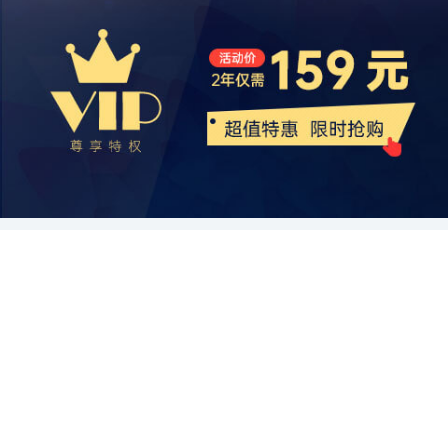
更大的竞争优势，并为中国经济的可持续增长做出更大的贡献。
将更加紧密，共同推动装配式建筑的技术进步和产品创新。同时，装
支持和财政补贴也为行业的发展提供了动力。 最后，对于中国装配式
市化进程的不断推进，房地产市场的规模将会继续扩大，这将为房地
这些问题，提高实验室的效率和准确性。通过自动化设备和数字化技
配式建筑企业还将与智能家居、新能源等领域的企业进行合作，实现
建筑行业而言，也存在一些挑战和威胁。首先，由于装配式建筑行业
产估价行业带来更多的机会。另一方面，随着科技的进步和应用，房
术，可以减少人工操作和错误，并提高实验数据的一致性和可靠性。
能源的高效利用和智能化管理。这种跨行业合作将极大地推动装配式
起步较晚，市场竞争激烈，行业内的龙头企业相对较少，行业集中度
地产估价行业将更加自动化和数字化，提高估价的效率和精确性。 此
因此，实验室自动化可以帮助实验室节省人力和成本，并提高实验效
建筑行业的发展，并带来更多的市场机遇。 综上所述，中国装配式建
较低。此外，受制于我国建筑业传统观念和施工模式的限制，普及率
外，随着人们对房地产估价行业的需求不断增加，对于房地产估价师
率。 另外，实验室自动化的发展也受到实验室管理和数据分析的要求
筑行业具有广阔的市场前景和发展趋势。政府支持、健康环保的需
仍然较低，市场推广和接受程度有待提高。同时，装配式建筑面临着
的专业要求也会不断提高。房地产估价师需要不断学习和提升自己的
推动。随着实验数据量的增加和实验流程的复杂化，实验室需要更好
求、科技的进步以及跨行业合作将是推动其发展的重要驱动力。随着
一些技术问题，如施工现场管理和监控等方面的挑战，需要进一步加
专业知识和技能，以适应市场的变化。只有专业水平过硬的房地产估
的管理和分析工具来处理这些数据。TLA行业通过提供数据管理软件
市场规模的不断扩大和创新能力的提升，相信中国的装配式建筑行业
大研发和推广力度。 综上所述，中国装配式建筑行业在发展环境上具
价师才能在激烈的市场竞争中立于不败之地。 总之，房地产估价行业
和分析工具，可以帮助实验室更好地管理和分析实验数据。这些工具
将迎来更加繁荣的未来。
有较好的机遇与优势，但也面临一些挑战和威胁。在政府的政策支持
是一个充满发展趋势和前景的行业，随着经济的发展和人们对房地产
可以实现实验结果的实时监控、数据的整合和比较分析，从而提高实
和鼓励下，行业内企业应加大技术研发力度，加强标准化和规范化建
估价需求的增加，以及金融市场的进一步发展和国家对房地产市场监
验室的数据处理能力。 另一个重要的市场趋势是实验室自动化的定制
设，提高装配式建筑的质量和效率。同时，加强市场推广和宣传，提
管的加强，房地产估价行业将迎来更大的发展机遇。同时，房地产估
化需求。不同实验室具有不同的实验需求和工作流程，因此需要根据
高社会公众对于装配式建筑的认知和接受度，推动装配式建筑在中国
价师也需要不断提升自己的专业能力，以适应市场的需求和发展。
实验室的特定需求来设计和定制自动化设备和方案。TLA行业可以通
建筑市场的广泛应用。
过提供定制化的解决方案，满足实验室的个性化需求，提高实验效率
和准确性。 总的来说，全球实验室自动化行业正面临着巨大的发展机
遇。随着科学技术的进步、实验室工作的复杂化以及实验数据处理的
需求增加，TLA行业具有巨大的市场潜力。然而，实验室自动化也面
临着人力资源和成本等挑战，需要通过技术和管理手段来解决。因
此，TLA行业需要不断创新和改进，提供更先进、定制化和集成化的
解决方案，满足实验室的需求，推动实验室自动化的发展。