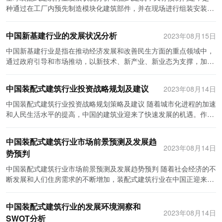
地产企业带来更多的利润空间。 然而，全球智慧地产行业的发展也面
求不断增加，这推动了建筑设计软件的需求。此外，中国的经济稳定
统可以实现对房屋、设备、人员等的实时监控和管理，大大减少了人
种通过在工厂内预先制造模块化建筑部件，并在现场进行组装安装的
临一些挑战。首先是技术标准和互操作性的问题。由于各国对于智慧
增长也为软件行业提供了良好的商业机会。 S: 社会文化环境 中国社
力资源成本和运营风险；大数据分析技术可以通过对海量数据的分
建筑技术。近年来，全球装配式建筑行业经历了快速发展，并在全球
地产的定义和标准不一致，导致设备和系统之间的互联互通存在困
会对建筑设计软件的需求在不断增加。一方面，随着科技的发展和社
析，发现运营中的问题并提出改进措施，提高了整体运营的水平和效
范围内得到广泛应用。本文将对全球装配式建筑行业的发展状况进行
中国新基建行业的发展状况分析
2023年08月15日
难。其次是数据安全和隐私保护的问题。智慧地产需要收集和处理大
会进步，人们对建筑设计软件的应用有了更高的要求。建筑设计软件
益；物联网技术将各种设备通过互联网相连接，实现了设备之间的信
分析。 首先，装配式建筑行业在全球范围内持续增长。根据市场研究
量的个人和物联网数据，其中涉及到隐私和安全问题，需要建立完善
不仅能够提高设计效率，还可以实现可视化的效果展示，满足人们对
息共享和协作，提高了设备的利用率和管理效能。这些技术的广泛应
公司的数据，全球装配式建筑市场规模从2015年的1030亿美元增长
中国新基建行业是指在推动经济发展和改善民生方面的重点领域中，
的安全保障机制。最后是人才和技术方面的挑战。智慧地产行业需要
美的追求。另一方面，中国的建筑师和设计师队伍不断壮大，他们越
用，为科技地产行业的快速发展提供了技术支持和保障。 其次，科技
到2020年的1420亿美元。这一增长趋势主要受益于装配式建筑的优
通过政府引导和市场推动，以新技术、新产业、新业态为支撑，加快
专业的人才和先进的技术支持，但目前全球范围内的人才和技术短
来越意识到建筑设计软件的重要性，并积极学习和应用相关技术。 T:
地产行业的发展离不开资金的支持。在科技地产行业，技术研发和应
势，包括缩短施工周期、降低成本、提高建筑质量等。 其次，亚太地
传统基础设施数字化、智能化以及新焦点领域发展的一系列工程和项
缺，需要进行深入的研究和人才培养。 综上所述，全球智慧地产行业
技术环境 在技术环境方面，中国的建筑设计软件行业正不断推动创新
用是关键，需要大量的资金进行投入。首先，技术研发阶段需要进行
区是全球装配式建筑行业发展最快的地区之一。中国、日本和韩国是
目。本文将分析中国新基建行业的发展状况，从国家政策、行业发展
中国装配式建筑行业投资战略规划及建议
正处于蓬勃发展的阶段，数字化、智能化与可持续发展是其发展的主
2023年08月14日
和技术进步。随着信息技术的迅猛发展，建筑设计软件的功能和性能
大量的试验和验证工作，需要购买设备、租赁场地和聘请专业人员，
亚太地区装配式建筑市场最大的三个国家。中国作为世界上最大的建
和市场规模三个方面进行介绍。 首先，中国新基建行业得到了国家政
要趋势。全球智慧地产行业的前景看好，将为房地产企业带来更多的
不断提升，如三维建模、虚拟现实等技术的应用，为业界带来了更多
这些都需要资金投入。其次，技术应用阶段需要进行大规模的安装和
筑市场，装配式建筑市场规模迅速增长。根据中国建筑学会的数据，
策的大力支持。在《政府工作报告》中明确提出了加大新基建投资的
中国装配式建筑行业投资战略规划策略及建议 随着城市化进程的加速
商业机会和增值服务。然而，智慧地产行业的发展也面临一些挑战，
的发展机会。同时，云计算和大数据等技术的应用也为建筑设计软件
调试工作，还需要培训相关人员，这些也需要资金投入。最后，对于
中国装配式建筑市场规模从2015年的210亿美元增长到2020年的350
力度，并将其纳入了“十三五”规划和国家重大项目中。政府组织了一
和人民生活水平的提高，中国的建筑业迎来了快速发展的机遇。作为
需要解决技术标准和互操作性、数据安全和隐私保护以及人才和技术
提供了更大的发展空间。 综上所述，中国建筑设计软件行业在政治、
科技地产项目来说，需要购买土地、进行建筑和装修等工作，这些也
亿美元。亚太地区的快速发展主要得益于政府对环境保护和可持续发
系列的会议和研讨，研究制定了相关政策和措施，给予了新基建行业
建筑业的一个分支，装配式建筑行业由于其节能、环保和效率高的特
方面的问题。相信随着技术的不断创新和政策的支持，智慧地产行业
经济、社会文化和技术环境的影响下，正处于一个良好的发展机遇。
需要大量资金。因此，科技地产行业的成本较高，需要寻找到足够的
展的高度重视，以及对住房短缺问题的解决方案的需求。 第三，装配
更多的政策支持和监管优惠。这些政策的出台和落地，为新基建行业
点，在近年来取得了显著的成绩。然而，面对日益激烈的市场竞争，
将迎来更加繁荣的未来。
中国装配式建筑行业市场前景预测及发展趋
政府的政策支持和经济的快速发展为该行业提供了良好的发展前景。
资金来源来支持行业的快速发展。 同时，科技地产行业的收入也较
式建筑在环境保护方面具有巨大潜力。与传统建筑相比，装配式建筑
提供了积极的政策环境和发展机遇。 其次，中国新基建行业的发展迅
中国装配式建筑行业仍需进一步优化投资战略规划，以保持其竞争力
2023年08月14日
同时，社会对建筑设计软件的需求不断增加，技术不断创新也为该行
高。由于科技地产行业的技术含量高，服务品质好，因此能够吸引高
势预判
更加节能环保。由于在工厂内进行制造，装配式建筑可以减少现场工
猛。在国家政策的推动下，中国新基建行业取得了长足的发展。从数
和可持续发展。本文将针对此问题提出一些建议。 首先，加强装配式
业提供了更多的发展机会。然而，该行业也面临着一些挑战，如市场
端客户和企业对其租赁和使用。科技地产项目通常配备先进的设施和
地的粉尘、噪音等污染，降低施工过程对周围环境的影响。此外，装
字基建、智能基建到绿色基建，新基建行业的应用范围不断扩展，每
建筑行业的技术研发和创新能力是投资战略规划的关键。目前装配式
中国装配式建筑行业市场前景预测及发展趋势预判 随着社会经济的不
竞争激烈、技术更新换代等。因此，建筑设计软件企业应积极应对市
服务，如高速网络、智能设备等。这些高水平的配置和服务能够满足
配式建筑设计更加注重节能减排，通过使用更好的保温材料、太阳能
年都有大量的项目落地。数字基建方面，5G网络的建设、数据中心
建筑技术还存在着一定的局限性，例如适用范围有限、施工难度大等
断发展和人们住房需求的不断增加，装配式建筑行业在中国正迎来一
场变化，提高技术能力和核心竞争力，不断创新和优化产品以及服
客户的不同需求，提高客户的满意度，进而带来更高的租金收入。因
发电系统等，实现更高的能源效率。 最后，装配式建筑行业还面临一
的构建和云计算平台的搭建成为重点项目。智能基建方面，智慧城市
问题。因此，企业应加大对装配式建筑技术的研发投入，提升技术水
个蓬勃发展的阶段。装配式建筑作为一种新兴的建筑模式，其具有施
务，以保持行业的领先地位。
此，尽管科技地产行业的成本较高，但其收入也相对可观。 总之，科
些挑战。首先，装配式建筑行业的技术和标准尚不完善。由于装配式
建设、智能交通系统和智能物流体系的建设助推行业发展。此外，绿
平和创新能力，以满足更广泛的市场需求。此外，与高校、科研机构
工周期短、质量可控、资源节约等诸多优势，正在逐渐受到政府、企
技地产行业凭借先进的技术和优质的服务，在市场上表现出色。但其
建筑是一项新兴的建筑技术，其相关法规和标准还不够完善。此外，
中国装配式建筑行业的发展环境洞察和
色基建也成为行业发展的热点，包括可再生能源项目、智能水利工程
建立合作关系，共同开展技术研究和项目实施，有助于提高装配式建
业以及居民的广泛关注和认可。因此，我们可以预测中国装配式建筑
2023年08月14日
中的技术研发和应用以及高额的成本投入也是不可忽视的。因此，在
装配式建筑的设计和施工需要高度的技术和工程能力，缺乏相关专业
和生态环境保护工程等。 最后，中国新基建行业市场规模巨大。根据
SWOT分析
筑的质量和效率，提高行业竞争力。 其次，提供良好的政策和法规环
行业的市场前景将变得更加广阔，并且有着明显的发展趋势。 首先，