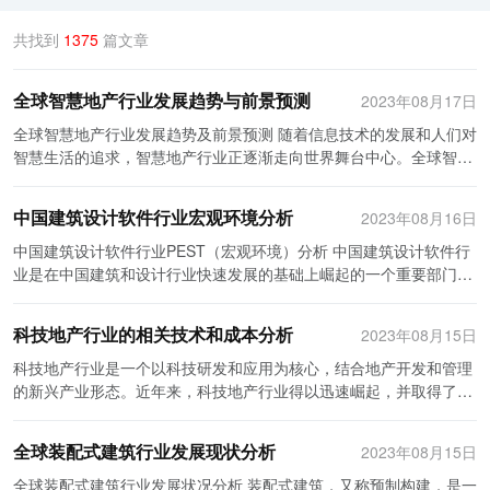
共找到
1375
篇文章
全球智慧地产行业发展趋势与前景预测
2023年08月17日
全球智慧地产行业发展趋势及前景预测 随着信息技术的发展和人们对
智慧生活的追求，智慧地产行业正逐渐走向世界舞台中心。全球智慧
地产行业正处于快速发展的阶段，不论是在发达国家还是在发展中国
家，都存在巨大的市场潜力。本文将探讨全球智慧地产行业的发展趋
中国建筑设计软件行业宏观环境分析
2023年08月16日
势及前景预测。 首先，全球智慧地产行业的发展趋势是数字化、智能
化与可持续发展的融合。数字化使得房地产数据、信息和业务流程互
中国建筑设计软件行业PEST（宏观环境）分析 中国建筑设计软件行
联网化，实现了房地产行业的数字化转型和智能化升级。智能化技术
业是在中国建筑和设计行业快速发展的基础上崛起的一个重要部门。
将智慧家居、智慧城市和智慧建筑等概念应用到房地产行业中，实现
PEST分析是对宏观环境进行评估的一种方法，可以帮助我们更好地
了房屋、设备和城市基础设施的智能化管理和优化。同时，可持续发
了解该行业所处的外部环境。 P: 政治环境 政治环境在很大程度上影
科技地产行业的相关技术和成本分析
2023年08月15日
展理念正逐渐渗透到房地产行业中，推动了绿色建筑和可再生能源的
响着建筑设计软件行业的发展。中国政府一直以来都非常重视建筑和
应用，使房地产行业的发展更加环保和可持续。 其次，全球智慧地产
设计行业的发展，并提出了一系列的政策措施来支持这一行业。例
科技地产行业是一个以科技研发和应用为核心，结合地产开发和管理
行业的前景看好。随着全球城市化进程的加速和人口增长的持续，房
如，政府鼓励创新和技术进步，提供优惠政策来支持软件行业的创新
的新兴产业形态。近年来，科技地产行业得以迅速崛起，并取得了显
地产市场需求将继续增长。智慧地产行业的发展将进一步提高房地产
和发展。政府还对知识产权保护进行了加强，以保护软件公司的创新
著成就。本文将从技术和成本两个方面对科技地产行业进行分析。 首
业的效率和竞争力，满足人们对安全、便捷、舒适的居住和工作环境
成果。 E: 经济环境 中国的经济环境对建筑设计软件行业有着重要的
先，科技地产行业的主要特点之一是科技应用广泛，涉及的技术种类
全球装配式建筑行业发展现状分析
2023年08月15日
的需求。此外，智慧地产行业还将为房地产业带来更多的商业机会和
影响。近年来，中国的建筑和设计行业蓬勃发展，带动了建筑设计软
繁多。例如，智能化管理系统、大数据分析、物联网技术等，这些技
增值服务，如智能家居设备、智慧物业管理和智慧配套设施等，为房
件市场的增长。随着城市化进程的加快和楼市的高热度，建筑业的需
术的应用，使得地产行业的运营效率得到了大幅提升。智能化管理系
全球装配式建筑行业发展状况分析 装配式建筑，又称预制构建，是一