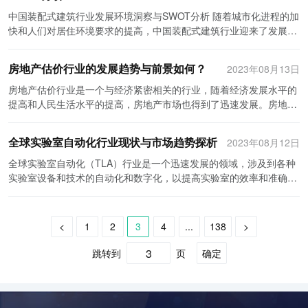
发展科技地产行业的过程中，我们需要形成合理的技术路线和研发规
人才也是一个限制装配式建筑发展的问题。其次，装配式建筑的认知
市场调研机构的数据显示，中国新基建市场规模正呈现稳步增长的趋
境对装配式建筑行业的发展至关重要。政府应加大对装配式建筑行业
政府的大力支持将促使装配式建筑行业的快速发展。中国政府在城市
中国装配式建筑行业发展环境洞察与SWOT分析 随着城市化进程的加
划，同时，也需要稳定的资金来源来支持行业的发展。只有技术和资
度和接受度相对较低。传统观念认为，装配式建筑质量不如传统建
势。以5G基站为例，预计到2025年，中国5G基站的数量将超过50万
的支持力度，制定相关政策和法规，为该行业提供便利和激励。建立
化进程中一直非常重视住房问题，并对装配式建筑行业提供了一系列
快和人们对居住环境要求的提高，中国装配式建筑行业迎来了发展的
金两方面的双管齐下，科技地产行业才能持续发展并取得更大的成
筑，并且缺乏个性化设计。因此，推广装配式建筑需要改变人们的认
个，市场规模将超过1000亿元。其他领域的市场规模也在不断扩大，
标准化和规范化的评估体系，将零部件生产、物流配送、施工安装等
的政策支持。例如，从2010年开始，国家规划了一系列相关政策措
新机遇。装配式建筑的核心理念是先制、模块化和可循环使用，它具
就。
知，并提高其美观和可接受度。 总结起来，全球装配式建筑行业正处
预计到2030年，中国新基建市场规模有望超过10万亿元。随着行业
各个环节纳入监管范围，并建立相应的监管机构，严格按照标准和规
施，鼓励和引导装配式建筑的发展，包括财政支持、土地政策和税收
有节能环保、施工快速、质量可控以及灵活度高等优点。本文将对中
于快速发展阶段。亚太地区成为全球发展最快的地区之一，装配式建
发展和技术进步，新基建项目将越来越多，市场潜力巨大。 总之，中
范进行监管和评价，确保装配式建筑的质量和安全。此外，政府还可
房地产估价行业的发展趋势与前景如何？
2023年08月13日
政策等多方面的措施。政府的大力支持将为装配式建筑行业提供强大
国装配式建筑行业的发展环境进行洞察，并进行SWOT分析。 首先，
筑的环保潜力和优势得到广泛认可。然而，行业仍然面临技术和人才
国新基建行业的发展状况喜人。国家政策的大力支持、行业的迅猛发
以通过提供税收优惠、财政补贴等方式，鼓励企业开展绿色环保的装
的动力，从而带动其市场规模的不断扩大。 其次，人们对健康环保居
从环境因素来看，我国提出了以区域发展为导向的城市化进程，同时
房地产估价行业是一个与经济紧密相关的行业，随着经济发展水平的
瓶颈，以及消费者认知度和接受度的问题。为了进一步推动装配式建
展以及市场规模的不断扩大，都为新基建行业的发展奠定了坚实的基
配式建筑工程，加速行业的发展。 第三，培养具有专业知识和技能的
住方式的追求将推动装配式建筑行业的发展。传统的施工方式存在着
也注重生态环境问题的解决。这就为装配式建筑提供了机会，因为它
提高和人民生活水平的提高，房地产市场也得到了迅速发展。房地产
筑行业的发展，政府、企业和学术界需要加强合作，提高技术水平，
础。未来，随着智能科技的不断进步和行业发展需求的增长，新基建
工人队伍是提高装配式建筑行业竞争力的关键。目前，装配式建筑行
较高的环境污染和资源浪费问题，而装配式建筑恰恰能够解决这些问
可以通过先制和模块化的方式减少建筑对土地和环境资源的占用，使
估价行业作为房地产市场的“晴雨表”，在市场中发挥着重要的作用。
推动相关标准的制定，并加大宣传力度，增加消费者对装配式建筑的
行业有望迎来更加广阔的发展前景，并为中国经济的高质量发展注入
业的工人队伍相对较少，并且大多数缺乏相关的培训和技术知识。因
题。装配式建筑工厂化生产，大部分构件在工厂里完成，减少了对施
施工过程中的扬尘、噪音等污染减少到最低。并且，装配式建筑的建
随着经济的发展，人们对于房地产估价行业的需求也日益增加。过
认知和接受度。随着技术和市场的成熟，装配式建筑行业将迎来更大
新的动力。
此，建议设立装配式建筑工人培训中心，提供实际操作和理论培训，
全球实验室自动化行业现状与市场趋势探析
2023年08月12日
工现场的环境污染。此外，装配式建筑对建筑材料的要求较高，要求
造速度快，能够与大规模基础设施建设相适应。此外，装配式建筑还
去，人们购房时，往往只依赖简单的观感与个人预算来决定房价，但
的发展机遇。
提高工人的技能水平和专业知识。同时，建立行业认证机制，加强对
使用无毒、无污染的材料，这使得装配式建筑更加符合人们对于健康
能够提高能源利用效率，减少能源消耗，符合我国绿色建筑的发展方
随着房价的持续上涨，人们开始意识到有必要找专业的房地产估价师
全球实验室自动化（TLA）行业是一个迅速发展的领域，涉及到各种
装配式建筑工人的职业培训和技术考核，提高工人的综合素质和工作
环保的追求。因此，随着人们环保意识的不断提高，装配式建筑行业
向。 其次，从技术因素来看，我国在装配式建筑领域已积累了丰富的
来进行房屋估价。这为房地产估价行业的发展创造了条件。 其次，随
实验室设备和技术的自动化和数字化，以提高实验室的效率和准确
能力。 最后，积极开拓国内外市场，加强行业合作，有助于提高装配
必将迎来更多的机遇。 再者，科技的发展将推动装配式建筑行业的创
经验和技术。尤其是近年来，建筑一体化、装配式设计等先进技术在
着金融市场的发展和创新，房地产估价行业也得到了进一步的推动。
性。随着科学技术的不断进步和实验室工作的日益复杂化，TLA行业
式建筑行业的竞争力。与现代建筑行业相比，中国的装配式建筑行业
新与升级。随着工业化和信息化的融合发展，装配式建筑行业正不断
我国得到广泛应用，不断提高了装配式建筑的质量和效率。与此同
传统的房地产估价方法往往只是依据过去的数据来进行估价，但通过
面临着很多机遇和挑战。 首先，TLA行业的快速发展与科学技术进步
还存在着一定的发展差距。因此，企业应加强与国外优秀企业和专家
引入先进的技术手段和设备，以提高生产效率和产品质量。例如，通
时，我国也加强了对装配式建筑标准的制定和推广，为装配式建筑行
金融工具的应用，如房地产估价模型、因子模型等，可以更准确地对
密切相关。尤其是在生命科学、医学、材料科学和化学等领域，研究
的合作，引进先进技术和管理经验。同时，积极拓展国内市场，提供
<
1
2
3
4
...
138
>
过引入3D打印技术，可以实现更加精确和高效的构件生产；通过物联
业的健康发展提供了支持。然而，仍然存在着一些技术挑战，如装配
房地产进行估价。这为房地产估价师提供了更多的工具和方法，提高
对象和实验方法的复杂性不断增加，对实验室自动化的需求也越来越
优质的产品和服务，满足不同行业和地区的需求。 综上所述，中国装
网技术，可以实现对装配式建筑的远程监控和数据分析。这些科技手
式建筑的整体设计、施工工艺和设备的标准化程度等需要进一步提
了估价的准确性和可靠性。 另外，随着国家对于房地产市场的监管力
大。比如高通量筛选技术和基因测序等，都需要使用大量的实验设备
跳转到
页
确定
配式建筑行业发展迅猛，但仍面临一些困难和挑战。通过加强技术研
段的应用将进一步提高装配式建筑的智能化水平，增强其市场竞争
高。 再次，从市场因素来看，我国建筑市场需求庞大。随着农村人口
度不断加大，房地产估价行业也面临着更多的规范和标准要求。为了
和高度自动化的流程来实现。因此，TLA行业在这些领域具有巨大的
发、提供良好的政策和法规环境、培养工人队伍以及积极开拓市场，
力。 最后，跨行业合作将推动装配式建筑行业的发展与应用。装配式
向城镇迁移，以及城市住房需求的不断增加，中国装配式建筑行业迎
保证房地产交易的公平和合法性，房地产估价必须要依据一定的规范
市场潜力。 其次，实验室自动化的发展也受到实验室人力资源和成本
可以进一步优化投资战略规划，提高装配式建筑行业的竞争力和可持
建筑作为一个综合性的产业，涉及到多个领域的合作与集成。在未
来了巨大的市场机遇。根据国家规划，到2020年，我国装配式建筑的
和标准进行。这为房地产估价行业提供了更大的发展空间和前景。 未
的限制。人力资源不足、实验操作复杂以及设备维护和更新的高成
续发展能力。只有这样，中国装配式建筑行业才能在国际市场上取得
来，装配式建筑企业与钢结构、混凝土、玻璃等材料生产企业的合作
市场占有率将达到30%左右。此外，一些城市对于装配式建筑的政策
来，房地产估价行业还将有更多的发展趋势和前景。一方面，随着城
本，是实验室自动化面临的主要挑战。但是，实验室自动化可以解决