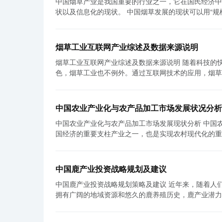
中国烟草产业是我国重要的行业之一，它在国民经济中
以针对不同的用户群体进行定制化生产和营销，提高产品的市场竞争力。 再次，互联网为烟草工
更好地预测和调整供应链的运作，提高供应链的响应能力和灵活性。 最后，工业互联网标识解析体系
字化工厂/智能工厂将为烟草行业带来更多的机遇和挑
状以及信息化的现状。 中国烟草发展的现状可以用“规模大、种类多、品牌强、产量高”来概括。中国是全球最大的烟草生产和消费
助互联网平台，烟草工业可以通过社交媒体、微信公众
提供依据。通过对大量的生产数据进行采集和分析，可
国家，烟草产量居世界首位。据统计，中国的烟叶种植面
以通过在线直播、网红代言等形式进行产品宣传，吸引更多年轻人关注和购买。 在烟草
个生产环节的数据进行对比和统计，可以找出生产中的
高档烟、中档烟和低档烟等多个类别。中国烟草品牌也非
一些挑战和障碍。首先，烟草工业需要加强和互联网相
场推广策略，提高销售绩效。因此，工业互联网标识解
国内外享有很高的声誉。 然而，中国烟草发展也面临一些挑战。首先是环境问题，烟草的种植和加工过程会产生大量的烟尘和化学
要解决数据安全和用户隐私保护等问题，确保消费者的
出更明智的决策。 综上所述，工业互联网标识解析体系在烟草工业的应用具有广阔的前景。通过提高生产效率、品质管理水平、供
烟草工业互联网产业综述及数据来源说明
物质，对环境造成污染。其次是健康问题，吸烟对人体
企业和员工的转型和更新。 总之，中国烟草工业互联网体系的构建与发展既是一项迫切需要，也是一个艰巨的任务。通过借助互联
应链管理水平以及管理决策水平，可以给烟草工业带来
烟草工业互联网产业综述及数据来源说明 随着科技的快速发展和互联网的普及，互联网产业在各个行业都扮演着越来越重要的角
临着市场竞争的压力，消费者对于健康产品的需求不断增加，对烟草产品的需
网技术的力量，烟草工业可以提高销售效率、优化产品
工业将会加速推进工业互联网标识解析体系的应用，并
色，烟草工业也不例外。通过互联网技术的应用，烟草
定的成就。随着信息技术的快速发展，烟草企业积极推
段，关键还在于烟草工业要积极创新、适应市场需求，
效率，降低了成本，增强了竞争力。本文将对烟草工业互联网产业进行综
生产效率，优化管理流程。烟草企业利用信息技术建立
网体系的构建与发展才能取得更加显著的成效。
业互联网产业是指在烟草工业生产和销售过程中应用互
时，烟草企业还通过互联网和移动应用等渠道与消费者建立联系，提供
装等环节，通过传感器、物联网等技术设备收集和监测
的成就，但仍存在一些问题和挑战。首先是信息安全问
中国农业产业化与农产品加工市场发展状况分析
草销售过程中的渠道拓展、市场推广、供应链管理等环节，
息化水平不平衡问题，一些大型烟草企业在信息化方面
中国农业产业化与农产品加工市场发展现状分析 中国农业产业化与农产品加工市场的发展一直以来都备受关注，这是因为农业是中
互联网产业的发展对烟草企业产生了积极的影响。一方
外，信息化对于烟草行业的价值和意义还有待进一步挖掘和发展。 总体而言，中国烟草发展在规模、种类
国经济的重要支柱产业之一，也是实现农村现代化的重
馈速度，提高生产效率和产品质量。另一方面，通过互
了很大的成就，但仍面临一些挑战，如环境问题、健康
了让人瞩目的成就，但仍然存在一些问题和挑战。 首先，中国农业产业化的发展已取得显著进展。传统的农业生产形式已经发生了
份额。因此，烟草工业互联网产业的发展被认为是烟草工业转型升级的重要方向之
转型，但仍存在信息安全、水平不平衡等问题。未来，
很大的变化，从大规模扩张、资源浪费和环境污染的生
括行业报告、企业公开数据和权威机构发布的数据。行
的可持续发展。同时，还应加强信息化建设，提高信息
农业生产的科学性、技术含量和自动化程度方面发挥着
合分析的报告，通常由专业机构或咨询公司发布。企业
中国鹿产业投资战略规划及建议
动了中国农业产业化的进程。 其次，农产品加工市场也在不断扩大。中国的农产品加工产业已经发展成为一个庞大而多样化的市
等。权威机构发布的数据是指由政府机构、行业协会等
中国鹿产业投资战略规划策略及建议 近年来，随着人们对绿色、健康生活方式的追求，鹿肉作为独特的高蛋白食品备受关注。中国
场，涵盖了农产品加工、农副产品加工、食品加工和饲
布的行业数据等。 在获取和使用这些数据时，需要注意数据的来源和可靠性。行业报告应选择由知名机构发布的报告，并参考多个
拥有广阔的地域资源和悠久的鹿养殖历史，鹿产业潜力
仅满足了国内市场的需求，还出口到世界各地。农产品
来源的数据，比较不同数据之间的一致性和可信度。企
重要。 首先，中国鹿产业投资战略应重点发展鹿肉加工技术。从养殖到销售，鹿肉需要经过加工流程，合理、高效的加工技术是保
来提高竞争力，进一步推动了中国农产品加工市场的发展。 同时，中国农业产业化与农产品加工市场的发展也面临一
告等方式获取。权威机构发布的数据通常具有较高的可
障鹿肉质量和味道的关键。国家可以出台相关政策，鼓
题。首先是农业供给侧结构性改革的任务仍然艰巨。中
义和解读。 综上所述，烟草工业互联网产业的发展正在改变烟草企业的生产和销售方式，提高了工作效率和市场竞争力。在研究该