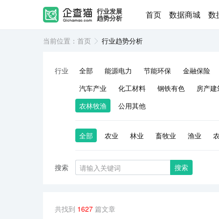
行业发展
首页
数据商城
数
趋势分析
当前位置：
首页
行业趋势分析
行业
全部
能源电力
节能环保
金融保险
汽车产业
化工材料
钢铁有色
房产建
农林牧渔
公用其他
全部
农业
林业
畜牧业
渔业
搜索
搜索
共找到
1627
篇文章