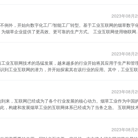
2023年08月
不例外，开始向数字化工厂/智能工厂转型。基于工业互联网的烟草数字
提供了更高效、更可靠的生产方式。 工业互联网使用物联网技
实现对设备和系统的远程监控和控制。在烟草数字化工厂/智能工厂中，
通过云计算和大数据分析，这些数据可以转化为有价值的信息，为生产决
2023年08月
，数字化工厂可以通过自动化的收割机和分级机来实现大规模和精准的生
快速包装和标识。 另外，数字化工厂/智能工厂还可以
识到工业互联网的潜力，并开始探索其在该行业的应用。其中，工业互联
，可以实时监控生产过程中的各个环节，包括原材料的进销存、设备的生
的
产中断。同时，通过数据分析和机器学习算法的应用，可以预测设备故障
等多个环节。传统的管理方式往往存在信息孤岛、流程冗余等问题，导致
孤岛，将各个环节的数据进行统一管理和解析，使得生产信息得以及时共
减少库存，提高资金利用率和市场反应速度。此外，数字化工厂/智能工
2023年08月
管理水平。烟
。 然而，数字化工厂/智能工厂的转型并非易
都可能导致产品的不合格。而工业互联网标识解析体系可以通过物联网技
，烟草企业需要投入大量的资金和人力资源，建设数字化工厂/智能工厂
建和发展烟草工业的互联网体系已经成为了当务之急。 互联网技术的
、压力等参数，以及各个环节的操作人员和设备信息，从而将产品的制造
化和智能化技能的员工，来推动数字化工厂/智能工厂的运行和管理。此
阔的空间。首先，互联网为烟草工业提供了更加便捷和高效的销售渠道。
溯到具体的环节和责任人，及时处理并避免类似问题再次发生，提升产品
业进行紧密的合作，共同推动数字化工厂/智能工厂的发展和应用。 总而
式存在中间环节多、流通效率低的问题。互联网销售平台的出现使得烟草
成为烟草行业未来的发展方向。数字化工厂/智能工厂以其高度集成化、自
烟草工业提供了更加精准和全面的市场
识解析体系可以通过统一的数据标准和接口，实现各个环节之间的信息共
靠的生产方式。然而，数字化工厂/智能工厂的转型需要烟草企业的投入
2023年08月
的购买行为和偏好，了解市场需求的变化和趋势。在此基础上，烟草企业
供应链延误或出现问题。同时，通过对供应链数据的实时监控和分析，可
行业的升级和优化。随着工业互联网和数字化技术的不断发展，相信烟草