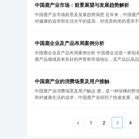
建立鹿肉加工示范基地，培训相关人才，提供技术支持和市场推广
加大改革力度，在推动农业产业化发展的同时解决这些
产业时，我们应该从多个渠道获取数据，并对数据的来
中国鹿产业市场：前景展望与发展趋势解析
战略需要着重提升鹿养殖技术水平。传统的鹿养殖方式
前，一些企业在技术和创新方面还存在不足，需要进一步加强科
中国鹿产业市场前景及发展趋势洞悉 近年来，中国鹿产业市场经历了快速的发展，成为了中国农业产业的热门板块之一。随着人们
控、环境保护等方面的技术都需要不断创新和完善。此
国农业产业化与农产品加工市场的发展，我们应该采取
对健康的追求和生活水平的提高，对优质肉类的需求不断增长，鹿产
产品质量。鹿养殖产业可以与科研机构、农业合作社等建立合
能力和技术水平，才能在竞争激烈的市场中立于不败之
的历史，鹿肉自古以来就被视为高级的美食。然而，由
业投资战略应积极开拓国际市场。随着国内市场的饱和
的政策环境和资金支持，鼓励企业进行农业产业化和农
源却面临着日益紧张的局面。为满足市场需求，养殖鹿逐渐成为了主要的供应来源。
求和习惯，开发符合其口味和文化的鹿肉制品，进一步
管。提高农产品质量是农产品加工市场发展的基础，政
主要产品。鹿肉作为高蛋白、低脂肪的健康食品，受到
贸易合作等方式，积极推广中国鹿产品，打造中国鹿产业的国际品牌形象。 此外，中国鹿产
机构的建设。 总之，中国农业产业化与农产品加工市场的发展取得了显著进展，但仍然面临一些挑战和问题。未来，我们需要加大
中国鹿企业及产品布局案例分析
肾壮阳、养颜美容等功效。随着人们对保健品健康养生的关注
融合发展。鹿是一种珍稀动物，具有很高的观赏价值。
对农业产业化和农产品加工的支持力度，加强科技创新
中国鹿企业及产品布局案例分析 中国鹿企业是一家知名的鹿产品制造商和供应商，主要经营鹿产品的研发、生产和销售。该企业在
展受到了多个因素的影响。首先是政府的政策支持。近
程。同时，也可以提供休闲度假、农家乐等配套服务，
加工市场的持续发展和进步。
鹿产品领域具有良好的声誉和市场地位，其产品以高品质和独特的设计而闻名。 首先，
等举措，为鹿产业的发展提供了有力保障。其次，是逐
村经济的多元化发展。 总之，中国鹿产业潜力巨大，制定合理的投资战略规划策略显得尤为重要。重点发展鹿肉加工技术，提高鹿
入。企业建立了一个专门的研发团队，专注于鹿产品的
专业的技术和管理人员进行护理。随着养殖技术的不断
养殖技术水平，开拓国际市场以及与旅游业的融合发展
经验和专业知识。通过与消费者的沟通和市场调研，研
长。随着人们对养生健康的认识不断提高，对鹿产业产
大投资力度，推动中国鹿产业迈上新的发展阶段。
外，该企业还与各类研究机构和大学建立了合作关系，
来越多的游客前来参观和购买。 在未来，中国鹿产业市场有望继续保持高速发展，并且有望成为农业经济的重要支柱产业之一。首
中国鹿产业的消费场景及用户接触
具有创新性和竞争力的产品。 其次，中国鹿企业在产品生产方面采用了先进的技术和设备。企业投资了大量的资金来引进高效的生
先，鹿产业市场的空间仍然巨大。与发达国家相比，中
中国鹿产业消费场景及用户触达 鹿，是一种珍稀的野生动物，也是中国传统文化中的重要一员。近年来，随着人们生活水平的提高
产线，并采用了智能化的制造技术。这些先进的设备可
业市场还存在着巨大的国际市场潜力。中国是全球最大
和对健康生活的追求，中国鹿产业得到了快速发展，成
重产品的质量控制。他们建立了一套完善的质量管理体
国际上走俏，鹿产业市场也有望进一步打开国际市场。
度来探讨这一话题。 首先，中国的鹿产业消费场景非常广泛。鹿的身上不仅蕴含着丰富的药用价值，还可以用于食用和观赏。在药
保产品符合国际标准和消费者的需求。 最后，中国鹿企业在产品销售和营销方面也采取了一系列的策略。首先，他们拥有一支专业
创新，鹿产业的生产效率有望进一步提高，产品的品质和附加值也将不断提升。 在发
用方面，鹿茸是最为常见的一种使用部位，它富含多种
的销售团队，负责与各个渠道和经销商合作，将产品推
题。首先，加强行业标准和质量控制，保证产品的品质
低脂肪、高蛋白质的特点备受青睐，尤其是在一些特色
的展览会和交流活动，提升企业的知名度和形象。此外
加强市场营销和品牌建设，提高产品的知名度和影响力。 总的来说，中国鹿产业市场正呈现出广阔的发展前景。在政府支持
<
1
2
3
4
美的形态以及温顺的性格，让人们乐于一睹其风采。 其次，中国鹿产业的用户触达范围非常广泛。首先是国内市场，随着人们收入
台合作，扩大产品销售渠道。 总结起来，中国鹿企业通过在产品研发、生产和销售方面的不断努力和投入，取得了良好的成绩。他
进步和市场需求的推动下，鹿产业市场有望成为农业产
的增加和生活方式的改变，更多的人开始关注健康和养
们以创新的产品、高质量的生产和有效的营销策略赢得
加农民收入和促进农村就业。相信在各方共同努力下，
海、广州等，鹿产品的销售非常火爆。其次是海外市场
企业将继续不断创新和改进，以满足消费者日益增长的