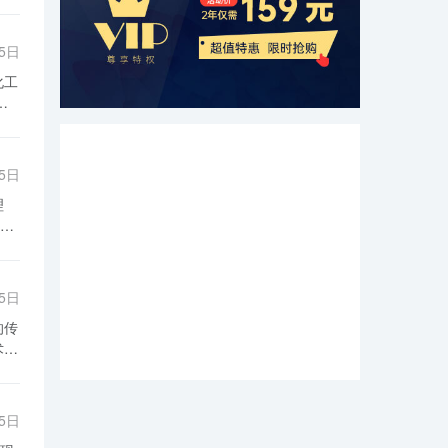
25日
化工
传感
策
25日
网
产
和
生
享
厂还
25日
术
所需
过
外，
传
的
工
动
享
和努
25日
可
以
数