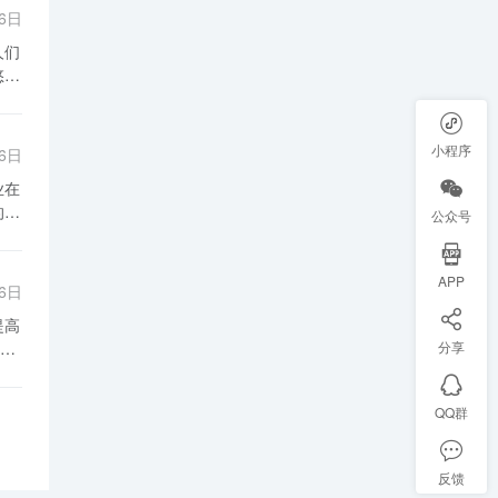
16日
和
新
好
资
需
外
验
补
小程序
16日
过
品
训
农
要
公众号
的
加
此
越
供
APP
16日
产
注
在
角
分享
确
和
其
外
，
QQ群
优
平
增
鹿
反馈
游