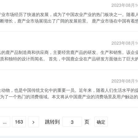
，帮助企业提高鹿肉加工能力和竞争力。 其次，中国鹿产业投资
问题。其次是农产品加工企业的创新能力和技术水平需要进一步提高。目
源和可信度进行评估，以准确分析和判断产业的发展趋势和市场规模。
2023年08月
已经难以满足市场需求，需要引进先进的养殖技术。大规模养殖、疾病防
技创新和人才培养，提升农产品加工的竞争力。 为了进一步推动中
外，应加强养殖标准化管理，制定相应的规范和操作指南，提高养殖效益
以下措施。首先，加强科技创新和人才培养。只有不断提高企业的科技创
业市场展现出了广阔的发展前景。 鹿产业市场在中国有着悠久
作关系，共享资源和技术，促进鹿养殖行业的发展。 第三，中国鹿产
地。其次，加大对农业产业化和农产品加工的支持力度。政府应该提供良
于经济发展和城市化进程的加快，人们对鹿肉的需求越来越大，野生鹿的
，将视野转向国际市场是鹿产业持续发展的关键。针对不同国家和地区的
产品加工，并积极推动农业产业化的发展。最后，加强农产品质量安全监
 目前，中国的鹿产业市场主要以鹿肉和鹿茸为
提升产品的附加值和市场竞争力。同时，通过参加国际农业展会、推进对
府应该加大对农产品质量安全的监管力度，加强农产品质量安全监督和检
了广大消费者的喜爱。同时，鹿茸则被广泛应用于中药领域，被认为具有
业投资战略还应促进鹿产业与旅游业的
2023年08月
度不断提高，鹿茸市场也呈现出了良好的发展态势。 鹿产业市场的发
可以在鹿养殖基地开设旅游景点，让游客近距离了解鹿的生活习性和养殖
和人才培养，同时加强农产品质量安全监管，推动中国农业产业化与农产
年来，政府出台了一系列扶持鹿产业发展的政策，包括财政补贴、技术培
增加旅游产业的收入。鹿产业与旅游业的结合，可以实现资源共享，推动
中国鹿企业在产品研发方面做出了巨大的投
渐完善的饲养技术和管理水平。鹿类动物对养殖环境的要求相对较高，需
创新和设计。团队成员由一些资深的设计师和工程师组成，他们拥有丰富
提升，养殖鹿的产量和品质也得到了显著的提高。第三，是市场需求的增
是关键路径。政府应出台相关政策，提供技术支持和市场推广，引导企业
发团队深入了解消费者的需求和喜好，并根据这些信息来开发新的产品。
品的需求也逐渐增加。同时，鹿产业还具有一定的旅游观赏价值，吸引了
共同开展鹿产品的研究工作。这些研发举措保证了中国鹿企业始终能够提
2023年08月
国的鹿产品消费水平仍然较低，市场需求有望持续增长。其次，中国的鹿
以提高生产效率和产品质量，并降低生产成本。此外，中国鹿企业也非常
的鹿养殖大国，在海外市场上具有竞争优势。随着中国的名优特产品不断
为了一个热门的消费领域。本文将从中国鹿产业的消费场景及用户触达的
系，从原材料采购到生产过程的每一个环节都进行严格的检查和测试，以
最后，科技进步将为鹿产业带来新的发展机遇。随着养殖技术的不断进步
展鹿产业市场的过程中，还需要注意一些问
生物活性成分，具有补肾壮阳、提高免疫力等功效。在食用方面，鹿肉因
广到全国各地。其次，企业注重品牌建设和市场宣传。他们通过参加国内
和安全。其次，加强科技研发和创新，提高养殖效率和产品附加值。第三
美食中，如鹿肉火锅、鹿肉粽子等。此外，鹿也常被人们用来观赏，鹿角
，他们还通过互联网和社交媒体等新兴渠道进行在线销售，并与知名电商
、技术
...
163
>
跳转到
页
确定
业的重要增长点。此外，鹿产业的发展还有利于推动农村经济转型升级、
生，鹿产品的市场需求也逐渐扩大。尤其是在一些大城市中，如北京、上
了消费者的认可和信赖。未来，随着市场的不断发展和竞争的加剧，中国
中国的鹿产业市场将继续蓬勃发展。
，在一些东南亚国家，如马来西亚、新加坡等，鹿产品也备受欢迎，许多
需求，并在鹿产品领域保持领先地位。