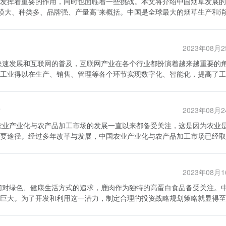
发挥着重要的作用，同时也面临着一些挑战。本文将介绍中国烟草发展的
业创造了全新的品牌营销形式。借
还可以为烟草工业的管理决策
战。
号等方式与用户进行互动，建立品牌形象和用户粘性。此外，烟草工业还
以得到更准确、全面的数据信息，为管理者提供决策依据。例如，通过对
积超过1500万亩，烟叶产量超过300亿斤。同时，中国烟草种类繁多
工业互联网体系的构建过程中，还需要克服
瓶颈问题，并及时采取措施解决；通过对产品销售数据的分析，可以调整
常强大，中国烟草集团有限公司旗下的“黄鹤楼”、“利群”、“玉溪”等品
关的技术研发和创新能力，提高互联网技术的运用水平。其次，烟草工业
析体系可以为烟草工业的管理层提供更准确、及时的信息支持，帮助他们
信息安全。此外，烟草工业还需要克服传统观念对互联网的抵触情绪，推
2023年08月
健康有害，吸烟相关疾病的发病率和死亡率持续上升。此外，烟草行业还
更大的发展机遇和竞争优势。相信随着工业互联网的不断发展和普及，烟
求逐渐下降。 在信息化方面，中国烟草行业取得了一
结构、拓展市场空间，实现行业的转型和升级。但是，互联网只是一个手
迎来更加美好的未来。
工业得以在生产、销售、管理等各个环节实现数字化、智能化，提高了工
动数字化、信息化转型。在烟草生产过程中，采用先进的信息技术可以提
不断提升产品质量和消费者体验。只有在这样的基础上，中国烟草工业互
述，并说明数据来源。 烟草工业互联网产业综述 烟草工
了完善的管理系统，实现了生产、销售等环节的数据化、网络化管理。同
联网技术的产业。互联网技术可以应用于烟草生产过程中的种植、加工、
在线购买、产品查询等服务。 尽管在信息化方面取得了一定
数据，实现生产过程的自动化和智能化。同时，互联网技术也可以应用于
题，烟草行业在信息化过程中面临着信息泄露、网络攻击等风险。其次是
2023年08月
通过电商平台、移动支付等手段实现销售的数字化和智能化。 烟草工业
投入较多，但中小型企业的信息化水平相对较低，缺乏相关技术和资源。
面，通过互联网技术的应用，可以加快烟草生产过程中的信息传递和决策
、品牌和产量等方面取得
要途径。经过多年改革与发展，中国农业产业化与农产品加工市场已经取
联网技术的应用，可以扩大烟草销售渠道和目标受众，提高销售规模和市
问题和市场竞争压力等。在信息化方面，烟草企业积极推动数字化、信息
一。 数据来源说明 本文所述的数据来源主要包
中国烟草行业需要进一步加强环境保护，提倡健康生活方式，推动烟草行
产方式转变为注重品质、效益和可持续发展的生产方式。农业产业化在提
业报告是对烟草工业互联网产业的发展趋势、市场规模、竞争格局等进行
化水平，为烟草行业的转型升级提供支撑。
重要作用。现代农牧渔业、高效农作物种植和现代农村产业的发展进一步
公开数据是指烟草企业自身公开披露的相关数据，如企业年报、财务报告
2023年08月
权威机构发布的统计数据，如国家统计局发布的产业数据、烟草行业协会
料加工等领域。中国的农产品经过加工后质量和附加值得到了显著提高，
巨大。为了开发和利用这一潜力，制定合理的投资战略规划策略就显得至
加工的市场竞争也在不断加剧，一些领先的企业通过科技创新和产品差异
业公开数据应确保其真实性和及时性，可以通过查阅企业官方网站、财报
些挑战和问
靠性，但也需要关注数据的统计方法和样本选取，以此来准确理解数据的
励企业进行科学研究和技术创新，提高鹿肉的加工工艺和产品质量。同时
国农业生产存在着资源利用效率低、农产品质量安全问题突出等问题，需