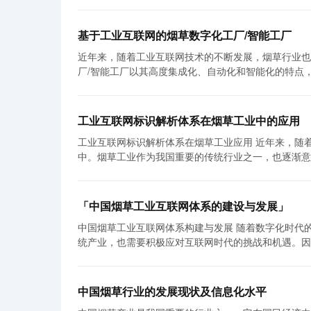
基于工业互联网的烟草数字化工厂/智能工厂
近年来，随着工业互联网技术的不断发展，烟草行业也
厂/智能工厂以其高度集成化、自动化和智能化的特点，为烟草企业
术与物理世界连接，将传感器和设备与网络连接起来，
器网络可以收集到各种数据，如温度、湿度、压力等，
提供支持。 与传统的烟草工厂相比，数字化工厂/智能工厂具有更高的自动化程度。通过自动化设备和机器人的应用，可以减少人
工业互联网标识解析体系在烟草工业中的应用
工操作，提高生产效率和质量。例如，在烟叶生产环节
工业互联网标识解析体系在烟草工业应用 近年来，随着工业互联网技术的迅猛发展，越来越多的行业开始将其应用于生产和管理
产。在烟草制品生产环节，数字化工厂可以利用自动包装机和贴标机，实现
中。烟草工业作为我国重要的传统行业之一，也逐渐意
通过智能化管理来提高生产效率。通过工业物联网技术
标识解析体系对于烟草工业的发展起到了重要的作用。 首先，工业互联网标识解析体系可以提高烟草工业的生产效率。烟草工业
状态和能耗情况等，从而及时发现和解决问题，避免生
生产环节繁多，涉及到原料采购、加工生产、质量检验
生产异常，并提出相应的解决方案，降低生产风险。 数字化工厂/智能工厂还可以通过供应链的数字化来提高生产效率和灵活性。
产效率低下。而工业互联网标识解析体系通过打破信息
通过与供应商和客户的信息共享，可以实现按需生产和
「中国烟草工业互联网体系的建设与发展」
和传递，可以更好地协调各个环节的工作，提高生产效率。 其次，工业互联网标识解析体系可以提升烟草工业的品质
可以利用虚拟仿真技术，在生产过程中进行优化和改进，提高生产效率和产品质量
中国烟草工业互联网体系构建与发展 随着数字化时代的到来，互联网已经成为了各个行业发展的核心动力。烟草工业作为中国的传
草工业的产品对于品质的要求非常高，任何环节的缺陷
事，需要烟草企业克服一系列的技术和管理难题。首先
统产业，也需要积极应对互联网时代的挑战和机遇。因此，构
实时监控和记录生产过程中的各个环节，如温度、湿度
要的设备和系统。同时，烟草企业还需要培养具备数字
快速发展和广泛应用为烟草工业的改革与创新提供了广
程可溯源化。一旦出现质量问题，可以依据相关数据追
烟草企业还需要与设备供应商、技术提供商和其他相关企
统的烟草销售模式主要依靠烟草专卖渠道，但是这种模
品质管理水平。 另外，工业互联网标识解析体系还可以优化烟草工业的供应链管理。烟草工业的供应链比较复杂，涉及到多个供应
言之，基于工业互联网的烟草数字化工厂/智能工厂将
业能够直接面向消费者进行销售，降低了经销商的数量，提高了销售效率。 其次，互联网为
商、制造商和销售商之间的协同合作。而工业互联网标
化和智能化的特点，可以为烟草企业提供更高效、更可
中国烟草行业的发展现状及信息化水平
数据。通过互联网平台，烟草企业可以收集和分析用户
和交互，避免因为信息传递不畅或信息不准确而导致的
力，同时也需要与相关企业的紧密合作，共同推动烟草