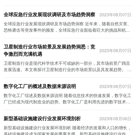
不仅可以提高安全性能，还可以提供更加便捷的使用体验。其次，大
多样化。随着人们安全意识的提升，各类应急设备、防护用品、救援
需求也日益增长。火警受理设备是一种自动报警系统，能够在火灾发
数据和云计算的应用也将大幅提升安防行业的智能化水平。通过对大
装备等的需求不断增加。同时，受到气候变化和环境污染等因素的影
生时及时检测并报警，保护人们的生命和财产安全。本文将从全球火
数据的分析和云计算的支持，安防系统将能够更好地预测和应对潜在
全球应急行业发展现状调研及市场趋势洞察
2023年08月07日
响，应急救援、呼吸防护、污染治理等方面的需求也在不断增加。 第
警受理设备行业发展现状及火警受理设备市场前瞻两个方面进行阐
的安全问题。再次，嵌入式系统和物联网技术的应用将使得安防设备
三，中国政府对应急产业的支持力度不断加大。政府出台了一系列扶
述。 全球火警受理设备行业发展现状： 火警受理设备行业近年来呈
全球应急行业发展现状调研及市场趋势洞察 近年来，随着自然灾害、
更加智能化和连接化。这些新的发展趋势将为中国安防行业带来更多
持政策，包括财政补贴、减免税收等，鼓励和引导企业参与应急产业
现出可喜的发展态势。火警受理设备不仅在商业建筑和公共场所得到
恐怖袭击等突发事件的频发，全球应急行业面临着巨大的挑战和机
的发展机遇。 最后，中国安防行业市场也将面临一些挑战。首先，市
的研发和生产。政府还加大了投资，建设了一大批应急基地和救援中
广泛应用，同时也在住宅、工业园区等领域得到了推广。据国际市场
遇。应急行业的发展趋势究竟是怎样的呢？下面我们将通过调研分析
场竞争将会进一步加剧，企业之间的竞争将更加激烈。此外，技术的
心，提供了良好的发展平台。 然而，在应急产业市场的发展过程中也
调研公司的数据显示，2019年全球火警受理设备市场规模达到100亿
全球应急行业的发展现状以及市场趋势的洞察。 首先，目前全球应急
不断更新换代也会对企业提出更高的要求。因此，企业需要不断加强
卫星制造行业市场前景及发展趋势洞悉：竞
存在一些挑战。首先是技术问题。目前，中国应急产业技术水平相对
美元，预计到2025年，市场规模将达到150亿美元，年复合增长率超
行业的发展状况总体向好。根据统计数据显示，全球应急市场规模正
2023年08月07日
研发能力和创新能力，以保持竞争优势。另外，保护用户数据安全和
滞后，核心技术还依赖于进口。因此，要加大自主创新力度，提高技
争激烈而充满机遇
过5%。 首先，火警受理设备的技术不断进步。近年来，随着科技的
在不断扩大，并且在过去几年中以较快的速度增长。这主要得益于政
隐私也是一项重要的任务，这需要企业加强数据安全技术和管理能
术研发能力，才能在市场竞争中占据优势。其次是市场竞争问题。随
发展，火警受理设备的智能化程度逐渐提高。设备能够通过传感器等
府对应急预警和救援能力的重视，以及应急设备和技术的不断创新。
卫星制造行业是现代科学技术不可或缺的一部分，其市场前景广阔且
力。 综上所述，中国安防行业市场前景广阔，将面临快速发展的趋
着市场的扩大，国内外企业纷纷进入该领域，市场竞争激烈。因此，
高科技元素实现对火灾的实时检测，并准确地发出警报。同时，无线
另外，应急行业的发展还受益于人们对自己和家庭安全意识的提高，
发展迅速。本文将探讨卫星制造行业的市场前景以及其发展趋势。 卫
势。但同时也要面临一系列的挑战。关键的是，安防行业需要不断应
企业需要不断提高产品质量、降低成本，提高核心竞争力。 在未来几
通信技术的应用也使得设备的安装更加方便快捷。 其次，全球消防法
以及企业和机构对业务连续性和安全保障的需求增加。 其次，全球应
星制造行业是机械制造业中的一个重要组成部分。随着全球通信、导
对市场的需求变化，并且加强技术研发和创新能力。只有这样，中国
年，中国应急产业将继续迎来发展的机遇。首先，随着国家在应急管
规的不断完善对火警受理设备的发展起到了积极的推动作用。各国政
急行业的市场趋势也逐渐显现。一方面，随着科技的进步和智能化水
航、气象预报等应用的不断增加，对卫星的需求也随之增加。特别是
安防行业市场才能够实现持续稳定的增长，并发挥更大的作用。
理方面投入的不断增加，应急产业市场将迎来更多的政府投资，带动
数字化工厂的概述及数据来源说明
2023年08月07日
府对于消防安全的要求越来越高，大多数国家制定了严格的消防安全
平的提高，应急设备和技术正在朝着高效、便捷和智能化的方向发
伴随着互联网和移动应用的快速发展，对高速、高带宽、广覆盖的通
市场需求的进一步增长。其次，人们安全意识的提高将推动应急产业
法规，要求各类场所都配备火警受理设备。这为火警受理设备行业提
展。例如，无人机、人脸识别技术和物联网等新技术在应急行业的应
信网络和全球定位系统的需求也在不断提高。因此，卫星制造行业的
数字化工厂综述及数据来源说明 随着信息技术的快速发展，数字化工
市场的发展。随着人们对于个人安全和社会安全的重视程度不断提
供了广阔的市场空间。 火警受理设备市场前瞻： 火警受理设备市场
用不断增多，大大提高了应急处置的速度和效率。另一方面，全球应
市场前景非常广阔。 首先，卫星通信领域的发展为卫星制造行业带来
厂已经成为现代制造业的趋势。数字化工厂是利用先进的数字技术和
高，应急设备和救援装备等产品的需求将大幅增加。此外，科技的发
的前景可谓广阔。首先，全球城市化进程的不断加快将推动火警受理
急行业正呈现出从传统单一领域向多领域、综合化发展的趋势。除了
了巨大机会。目前，全球大型卫星通信公司不断推出新一代高通量卫
现代化的制造工艺进行生产和管理的工厂。它不仅可以提高生产效率
展将带来更多的创新技术和产品，进一步推动市场发展。 综上所述，
设备市场的快速增长。随着城市规模的扩大，大量的商业建筑和公共
自然灾害和恐怖袭击等传统风险，人们对环境污染、网络安全、公共
星，以满足越来越大的通信带宽需求。这些高通量卫星不仅具备更强
和质量，还可以降低成本和资源消耗。本文将对数字化工厂进行综
中国应急产业市场有着广阔的发展前景。政府的支持、市场需求的不
场所涌现，这些场所对火灾警报系统的需求将不断增加。 其次，消费
新型基础设施建设行业发展环境剖析
2023年08月06日
卫生等新兴风险的关注也日益增加，这为应急行业提供了更广阔的市
的容量和覆盖能力，还能提供更加可靠和稳定的通信服务。因此，卫
述，并说明数据来源。 数字化工厂的核心是数字化。它利用物联网技
断增加以及科技的进步将成为驱动市场发展的重要因素。然而，也需
者对于安全意识的提升也将带动火警受理设备市场的发展。近年来，
场空间。 然而，全球应急行业发展中还存在一些挑战。首先，应急行
星制造商将面临越来越大的需求，以满足新一代卫星通信系统的要
术连接机器、设备和传感器，将工厂内的各种数据实时传输并分析，
新型基础设施建设行业发展环境剖析 随着经济的发展和人口的增长，
要企业加大创新力度和提高自身竞争力，才能在激烈的市场竞争中脱
由于一系列重大火灾事故的发生，人们对于火灾安全的重视程度加
业的发展依赖于政府的支持和投入，而政府在应急方面的资源优化和
求。 其次，随着航天技术的进步，卫星导航行业也蓬勃发展，为卫星
以便进行及时的决策和优化。数字化工厂涵盖了物流、供应链、生产
基础设施建设成为国家发展的重要支撑。新型基础设施建设行业作为