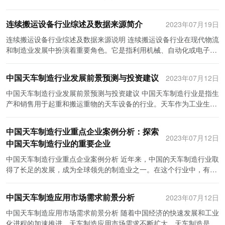
份额。可以说，中国连续搬运设备行业市场格局正处于快速变化中，
业的年均增速都保持在10%以上，对国家经济增长的贡献不可忽视。
续增长，市场规模逐渐扩大。然而，与潜在机遇相伴随的是一些市场
企业需要时刻关注市场动态，灵活调整战略。 此外，技术创新是中国
其次，连续搬运设备的应用降低了人工成本。传统的人工搬运工作不
痛点，如技术创新不足、产品同质化严重、市场竞争激烈等。本文将
连续搬运设备行业综述及数据来源简介
2023年07月19日
连续搬运设备行业竞争的核心。在激烈的市场竞争中，产品技术创新
仅繁重而且效率低下，而且存在劳动力短缺的问题。连续搬运设备的
对中国连续搬运设备行业的发展现状及市场痛点进行分析。 中国连续
是企业立足市场的关键。通过不断研发和创新，提高产品的性能和品
使用有效地解决了这一难题，减少了人力资源投入，提高了人工成本
搬运设备行业发展现状较好，其主要受益于制造业的迅速发展。制造
连续搬运设备行业综述及数据来源说明 连续搬运设备行业在现代物流
质，以满足不同客户的需求，是企业获得竞争优势的重要路径。同
的效率。这对于企业来说，不仅意味着减少了劳动力成本，还提高了
业是连续搬运设备的主要需求方，随着制造业的升级和转型，对高
和制造业发展中扮演着重要角色。它是指利用机械、自动化或电子设
时，技术创新也能够提升企业的竞争力，在国内外市场中获取更多的
企业的竞争力。 此外，连续搬运设备行业的迅速发展还刺激了相关产
效、智能的连续搬运设备的市场需求不断增加。特别是在汽车、电
备，将物料连续地从一个地点搬运到另一个地点，并完成特定的生产
份额。 最后，中国连续搬运设备行业竞争需要政府的支持和引导。政
业链的增长。连续搬运设备的生产需要大量的原材料和配套部件，这
子、食品等行业，连续搬运设备的需求量持续增长。根据中国连续搬
工序或物流流程。这些设备通常包括输送带、自动装卸设备、机器人
府在产业政策、技术创新、市场开拓等方面的支持举措对于行业的发
中国天车制造行业发展前景预测与投资建议
2023年07月12日
就促进了供应链的发展。例如，搬运传送带的生产需要大量的橡胶材
运设备行业发展趋势报告，截至2020年，中国连续搬运设备市场规模
搬运系统等。 随着全球制造业和物流需求的增长，连续搬运设备行业
展至关重要。政府可以通过加大财政扶持力度，推动企业加大技术研
料和金属件，这就带动了相关材料和制造业的发展。同时，连续搬运
已超过1000亿元，预计未来几年将保持高速增长。 然而，中国连续
也迅速发展。根据数据来源，预计到2027年，全球连续搬运设备市场
中国天车制造行业发展前景预测与投资建议 中国天车制造行业是指生
发投入；加强对行业的监管，提升市场竞争的公平性；引导企业走高
设备的应用也给后续的维护和维修业务提供了市场需求，促进了相关
搬运设备行业仍面临一些市场痛点。首先，技术创新不足。尽管中国
的规模将达到750亿美元。这一增长得益于工业自动化和物流行业的
产和销售用于起重和搬运重物的天车设备的行业。天车作为工业生产
品质、高附加值的发展道路，提升整个行业的竞争力。 综上所述，中
服务行业的增长。 另外，连续搬运设备行业的发展还带动了科技创新
的连续搬运设备行业取得了一定的发展，但整体技术水平与国际先进
发展，以及不断增加的产品多样化和个性化需求。此外，亚太地区被
的重要工具之一，在各行各业中发挥着重要作用。随着中国制造业的
国连续搬运设备行业竞争激烈，市场格局在不断演变。技术创新是企
的进步。为了应对市场需求，企业不断加大对技术研发的投入，推动
水平相比还存在差距。核心技术受限，高端产品主要依赖进口。这导
认为是连续搬运设备市场增长最快的地区，主要因为该地区的制造业
快速发展和工业化进程的加速推进，天车制造行业迎来了前所未有的
业立足市场的核心竞争力。政府的支持和引导对于行业的发展起到重
了科技创新的进步。这使得连续搬运设备在质量、性能和功能方面得
中国天车制造行业重点企业案例分析：探索
致了中国市场上产品的同质化严重，企业在市场竞争中难以脱颖而
发展迅速，需求量大。 数据来源主要通过市场研究机构、行业报告和
发展机遇。本文将从当前天车制造行业的发展现状出发，预测未来的
2023年07月12日
要作用。未来，中国连续搬运设备行业将继续迎来挑战和机遇，企业
到了极大的提升，进一步提高了经济效益。 综上所述，中国连续搬运
中国天车制造行业的重要企业
出。 其次，产能过剩问题日益凸显。随着行业发展，很多企业纷纷加
统计数据进行收集和分析。市场研究机构通过收集来自生产商、供应
发展前景，并提供一些建议供投资者参考。 当前，中国天车制造行业
需要不断提升自身实力，适应市场需求的变化，才能在竞争中立于不
设备行业在经济效益方面表现出色。其对国家经济增长的推动、降低
大了生产力投入，但在市场需求减弱和竞争激烈的情况下，部分企业
商、经销商和最终用户的各种数据，包括销售数量、增长率、市场份
已经取得了长足的发展。中国天车制造企业逐渐崭露头角，具备了自
中国天车制造行业重点企业案例分析 近年来，中国的天车制造行业取
败之地。
人工成本、促进相关产业链发展以及推动科技创新等方面的积极影响
面临产能过剩的困境。由于价格战和同质化现象的存在，企业之间的
额等。行业报告则是通过对市场趋势、竞争格局、区域分布等进行深
主研发、生产制造和市场销售的能力。天车产品质量得到提升，技术
得了长足的发展，成为全球领先的制造业之一。在这个行业中，有一
不容忽视。随着中国经济的不断发展和产业升级，相信连续搬运设备
竞争进一步激烈，利润空间越来越窄。 第三，市场竞争激烈。连续搬
入研究和分析，提供详尽的行业综述和预测。统计数据则是通过政府
水平也有了明显的提高。国内外市场需求的增长和对品质的要求，进
些重点企业起到了关键作用，为中国天车制造行业的发展做出了巨大
行业的经济效益还将进一步提升，为中国制造业的发展做出更大贡
运设备市场竞争激烈，各种品牌、型号的设备琳琅满目，价格也相差
机构、行业协会和市场研究机构发布的数据进行收集，包括制造产
一步推动了天车制造行业的发展。 展望未来，中国天车制造行业的发
贡献。本文将以某一重点企业为案例，分析其在中国天车制造行业中
献。
很大。消费者在购买设备时面临多个选择，产品之间的差异较小，导
中国天车制造应用市场需求前景分析
2023年07月12日
值、出口量、进口量、消费者支出等。 此外，连续搬运设备行业的发
展前景非常广阔。首先，随着国内外市场对高品质、高性能天车的需
的地位、影响力以及其成功的原因。 以中国某一天车制造企业为例，
致企业在价格战中利润被进一步压缩。 为应对市场痛点，中国连续搬
展还与一些关键趋势和驱动因素密切相关。首先，工业自动化的兴起
求不断增长，天车制造企业有望进一步扩大生产规模，提升产品质
该企业成立于1998年，是中国最大、全球规模最大的天车制造企业之
中国天车制造应用市场需求前景分析 随着中国经济的快速发展和工业
运设备行业应积极寻求创新发展之路。首先，加大技术创新力度，提
推动了连续搬运设备的需求增长。制造业中的自动化生产线需要借助
量，满足市场需求。其次，随着科技的不断进步和智能化技术的应
一。该企业的产品涵盖了各种类型和规格的天车，广泛应用于矿山、
化进程的加速推进，天车制造应用市场需求不断扩大。天车制造是指