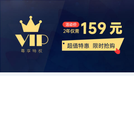
战。首先是监管问题。由于过去的食品安全事件，中国政府加大了对
重产品质量和品牌建设。当前，中国羊奶市场的竞争主要集中在产品
之，中国奶粉行业在面临一系列的挑战和变革后，仍然具有较好的市
奶粉行业的监管力度。中国政府加强了对奶粉市场质量的监督，并且
国人口结构的变化和消费水平的提升，人们对奶粉产品的需求也越来
奶粉行业的监管力度，加强了对生产和销售环节的监管，企业需要更
质量和价格上。因此，羊奶企业应该注重提高产品质量和安全性，倡
场前景。根据市场前景分析，我们提出了一些建议给投资者。然而，
加大了违规企业的处罚力度。这些举措有助于提高中国奶粉行业的整
越高。无论是婴幼儿奶粉还是成人奶粉，消费者对产品的品质、安全
加注重产品质量和安全性，严格遵守相关法规和标准。其次是市场竞
导可持续发展以及尊重动物福利。此外，对于品牌建设来说，企业应
投资涉及风险，投资者需要在决策时充分考虑市场情况、公司财务状
体质量和安全水平，恢复消费者的信心。 综上所述，中国奶粉行业在
性和营养价值都有较高的要求。因此，奶粉企业需要根据市场需求不
争的加剧。随着国内外奶粉品牌的扩大和多元化，市场竞争日益激
该在产品包装、市场营销和品牌形象上下工夫，树立良好的品牌形象
况和其他因素，并寻求专业人士的建议。
面临市场痛点的同时也在进行产业转型升级。企业需要提高产品质量
断提升产品的质量和创新能力，以满足消费者的期望。 综上所述，中
烈，企业需要通过提供差异化的产品和服务来赢得消费者的青睐。 总
和知名度。通过市场定位和差异化竞争，企业可以获取更多的市场份
和安全标准，加大品牌建设和市场营销力度，并适应移动互联网时代
国奶粉产业链是一个涵盖了奶源采购、生产加工、销售分销、市场监
的来说，中国奶粉行业正处于一个稳步发展的阶段。随着中国消费者
额，并与其他竞争对手形成有效的差异化竞争。 再次，羊奶行业需要
的发展趋势。同时，政府的监管力度也在不断加大，以保证奶粉市场
管和消费者需求等多个环节的行业。在这个产业链中，每个环节都非
对奶粉产品的需求增加，市场规模也有望不断扩大。同时，企业需要
积极拓展消费市场和渠道。目前，中国的羊奶消费市场还处于初始阶
的质量和安全。相信随着这些努力的进行，中国奶粉行业将能够迎来
常关键，任何一个环节出问题都有可能影响到整个产业链的运作。因
注重产品质量和安全性，适应市场变化和消费者需求的变化，以保持
段，消费者对于羊奶的认知度和了解度还相对较低。羊奶企业应积极
更加健康稳定的发展。
此，奶粉企业需要着眼全局，加强与各个环节的合作，提高整体供应
竞争力。
开展市场教育宣传，提高消费者对羊奶的认知度和接受度。同时，企
链的效率和质量，以满足消费者对奶粉产品的需求。同时，政府也应
业还应寻找新的销售渠道，例如电子商务平台、超市和健康食品店，
加强监管力度，保障奶粉市场的健康发展，为消费者提供更好的产品
以便更好地接触到潜在的消费者。此外，企业还可以考虑开展线下推
选择。
广活动，例如参加相关展会和举办产品体验活动，以增强产品的市场
影响力和美誉度。 最后，羊奶行业需要加强技术研发和创新能力。技
术研发和创新能力是决定企业竞争力的核心因素之一。通过加强技术
研发，企业可以不断提高产品的质量和品种，满足消费者的不同需
求。同时，企业还可以通过引入新技术和工艺，降低生产成本，提高
生产效率。此外，企业还可以加强与科研机构和高等院校的合作，共
同开展技术研究和创新合作，以提升整个行业的技术水平和竞争力。
总之，中国羊奶行业具有广阔的市场前景和潜力。为了实现持续和健
康的发展，羊奶企业应注重产品质量和品牌建设，积极拓展消费市场
和渠道，并加强技术研发和创新能力。只有通过不断地提升自身竞争
力，企业才能在激烈的市场竞争中取得优势，并实现可持续发展。