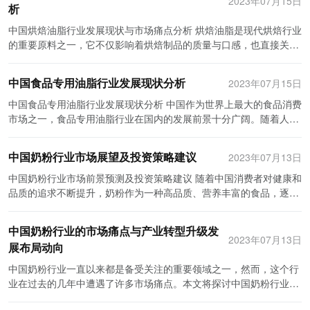
2023年07月15日
在不断创新，例如研发出更健康的替代产品，或是开发出更方便使用
析
名度和口碑好的烘焙油脂更为青睐。 其次，东部沿海地区也是中国烘
的加快，烘焙食品已经成为许多都市人生活中不可或缺的一部分。尤
的包装形式。投资者应该选择那些有创新能力和研发实力的企业，以
焙油脂行业的重点区域。这个地区经济发达，对于烘焙油脂的需求主
其是在年轻人群体中，烘焙食品变得越来越受欢迎，这主要得益于电
中国烘焙油脂行业发展现状与市场痛点分析 烘焙油脂是现代烘焙行业
确保在市场竞争中保持竞争优势。 最后，投资者在决定投资烘焙油脂
要来自于烘焙食品加工厂和大型超市。上海、广东和浙江等地的烘焙
视节目、社交媒体和网络购物等渠道的推广。不仅如此，节假日以及
的重要原料之一，它不仅影响着烘焙制品的质量与口感，也直接关系
行业时，还应考虑到市场需求的长期稳定性。虽然当前烘焙食品受到
食品加工厂生产规模大，对烘焙油脂的市场需求量大且稳定。同时，
生日等场合也成为烘焙食品消费的高峰期。因此，市场需求的增加将
到人们的健康。随着中国烘焙行业的快速发展，中国烘焙油脂行业也
了年轻人的追捧，但可能存在饱和的风险。因此，投资者应该综合考
这些地区也是进出口贸易较为发达的地区，对于进口烘焙油脂的需求
进一步推动烘焙食品行业的发展。 其次，竞争环境也是烘焙食品行业
面临着一些发展现状与市场痛点。 首先，中国烘焙油脂行业的发展现
虑市场需求的长期趋势和前景，并制定相应的投资策略。 综上所述，
中国食品专用油脂行业发展现状分析
2023年07月15日
也相对较高。 再次，中西部地区的烘焙油脂市场也逐渐崭露头角。虽
发展的重要因素。目前，中国的烘焙食品市场竞争非常激烈，主要有
状是市场规模逐步扩大。随着人们对烘焙制品的需求不断增加，烘焙
中国烘焙油脂行业市场前景广阔，消费者对烘焙食品需求不断增加。
然该地区的经济发展相对滞后，但是随着农村发展和城乡一体化的推
国内大型烘焙食品企业和外资企业参与竞争。国内企业的优势在于对
油脂的市场需求也逐年增长。而且，随着中国经济的发展，人们的消
中国食品专用油脂行业发展现状分析 中国作为世界上最大的食品消费
然而，投资者在选择投资策略时应谨慎考虑品牌优势、产品质量、创
进，该地区的烘焙行业经历了较快的增长。农村地区的烘焙行业起步
本土市场的了解和适应能力，而外资企业则在技术和产品创新方面有
费能力不断提升，愿意选择更高质量的烘焙油脂产品，这对烘焙油脂
市场之一，食品专用油脂行业在国内的发展前景十分广阔。随着人们
新能力以及市场需求的稳定性。只有在充分了解市场情况的基础上，
较晚，但受到了来自消费者和政府的关注。由于该地区的烘焙行业规
较大优势。此外，消费者对烘焙食品质量和口感的要求越来越高，对
行业来说是一个巨大的市场机遇。 其次，中国烘焙油脂行业的发展现
饮食结构的改变和生活水平的提高，对油脂的需求也不断增长。本文
投资者才能够做出明智的投资决策，获取更大的回报。
模较小，各种品牌的竞争力相对较强，因此对于烘焙油脂的品质和价
原材料的品质和环保性也有更高要求。因此，烘焙食品企业需要不断
状是品牌竞争加剧。随着中国烘焙油脂市场规模的扩大，越来越多的
将从供需状况、市场竞争、技术进步和政策推动等方面对中国食品专
格都有一定的要求。 最后，西南地区和东北地区的烘焙油脂市场较为
中国奶粉行业市场展望及投资策略建议
2023年07月13日
优化产品质量和生产工艺，提高竞争力。 最后，未来趋势方面，烘焙
企业进入这个领域竞争。这种竞争不仅来自国内企业，还包括来自国
用油脂行业的发展现状进行分析。 首先，供需状况是食品专用油脂行
薄弱。尽管这些地区也有一定的烘焙行业需求，但规模相对较小。西
食品行业可能会有以下几个发展趋势。首先，健康和有机烘焙食品的
外知名品牌的竞争。品牌竞争的加剧带动了行业内企业之间的技术创
业发展的基础。随着人们意识到油脂在饮食中的重要性，消费者对食
中国奶粉行业市场前景预测及投资策略建议 随着中国消费者对健康和
南地区的地理环境和消费习惯相对特殊，烘焙行业发展相对滞后；而
需求将持续增加。随着人们对健康生活方式的追求，有机、天然成分
新和产品升级，推动了烘焙油脂行业的发展。 然而，中国烘焙油脂行
品专用油脂的需求逐渐增加，尤其是高端特色油脂的需求呈现快速增
品质的追求不断提升，奶粉作为一种高品质、营养丰富的食品，逐渐
东北地区经济发展相对较慢，烘焙行业需求相对较弱。 总而言之，中
的烘焙食品将受到更多消费者的青睐。其次，线上销售渠道将成为主
业也存在一些市场痛点需要被关注和解决。 首先，质量安全问题是中
长。然而，在供给方面，中国目前的食品专用油脂产能还不足以满足
成为中国市场的热门产品。然而，过去几年中，中国奶粉行业经历了
国烘焙油脂行业的区域发展格局呈现出较大的差异。不同地区的烘焙
流。随着互联网的普及和电商的发展，线上销售已经成为烘焙食品企
国烘焙油脂行业的一个重要痛点。由于很多烘焙油脂的生产企业并不
市场需求，特别是高端油脂的供应相对不足。因此，中国食品专用油
一系列的挑战和变革，如2008年的“三聚氰胺事件”和消费者对进口奶
油脂市场对产品品质的要求略有差异，但无论哪个地区，安全、健康
业发展的重要途径，未来将有更多的消费者通过网络购买烘焙食品。
中国奶粉行业的市场痛点与产业转型升级发
具备先进的生产技术和设备，以及严格的质量控制体系，导致了一些
脂行业仍然面临着供需的不平衡局面。 其次，市场竞争日趋激烈也是
粉的需求增加等。本文将对中国奶粉行业的市场前景进行预测，并提
2023年07月13日
和品质始终是烘焙油脂行业持续发展的关键。未来，随着人民生活水
此外，创新和个性化产品将成为市场竞争的关键。消费者对于烘焙食
展布局动向
产品的质量安全问题。有些低质量的烘焙油脂可能含有大量的转基因
中国食品专用油脂行业的一个突出问题。随着市场规模的不断扩大，
出一些建议。 首先，我们对中国奶粉行业的市场前景进行分析。然
平的提高和消费需求的多样化，烘焙油脂行业的整体发展将更加繁
品的口感、外观和品种都有更高的要求，因此，企业需要不断研发创
成分、致癌物质或者未经处理的有害物质，对消费者的健康构成威
越来越多的企业进入了这个领域，导致市场竞争加剧。特别是一些规
后，我们根据分析结果提出了相应的投资策略建议。 中国奶粉市场前
中国奶粉行业一直以来都是备受关注的重要领域之一，然而，这个行
荣。各地区的企业参与竞争，将进一步推动烘焙油脂行业的创新和发
新和个性化产品，以满足消费者多样化的需求。 综上所述，中国烘焙
胁。 其次，烘焙油脂产品的种类相对较少也是一个市场痛点。相比于
模较小的企业，它们由于技术和资金等方面的限制，无法与大型餐饮
景分析： 据统计，中国奶粉市场规模从2010年的768亿元增长到
业在过去的几年中遭遇了许多市场痛点。本文将探讨中国奶粉行业面
展。
油脂行业下游的烘焙食品行业有着广阔的市场前景。通过与市场需求
国外，中国的烘焙油脂产品种类相对较少，无法满足消费者不同的需
企业竞争。因此，市场集中度较低，行业内企业的竞争力不均衡，一
2019年的1562亿元，年复合增长率为8.7%。预计未来几年，中国奶
临的市场痛点以及产业转型升级的发展布局动向。 首先，中国奶粉行
紧密结合、提高竞争力、抓住未来趋势的发展机遇，烘焙食品企业将
求。例如，一些特殊饼干或蛋糕需要特殊的烘焙油脂才能取得更好的
些中小型企业面临着生存困境。 其次，技术进步对于食品专用油脂行
粉市场仍将保持稳定增长，这主要得益于以下几个因素： 1.人口结构