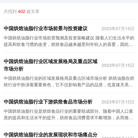
共找到
402
篇文章
中国烘焙油脂行业市场前景与投资建议
2023年07月15日
中国烘焙油脂行业市场前景预测及投资策略建议 随着人们生活水平的
提高和饮食习惯的改变，烘焙食品越来越受到年轻人的喜爱，因此中
国烘焙油脂行业市场前景广阔。本文将预测中国烘焙油脂行业未来的
发展趋势，并提供一些建议用于投资策略。 首先，根据当前市场情况
中国烘焙油脂行业区域发展格局及重点区域
分析，中国烘焙油脂行业市场前景乐观。随着消费者对烘焙食品的需
2023年07月15日
市场分析
求不断增加，市场规模也在不断扩大。此外，越来越多的人开始关注
健康饮食，对于健康食材的需求也在增加。因此，符合健康要求的烘
中国烘焙油脂行业的区域发展格局及重点区域市场分析 烘焙油脂在烘
焙油脂产品将得到更多消费者的青睐。 其次，随着市场竞争的加剧，
焙行业中扮演着重要角色，它不仅影响着产品的品质，也直接关系到
优质品牌的竞争优势愈发明显。消费者对于品牌的信任度逐渐增强，
消费者的口感和健康。随着我国人民生活水平的提高和饮食文化的多
他们更愿意购买知名品牌的产品。因此，在投资烘焙油脂行业时，我
元化，烘焙油脂行业呈现出蓬勃发展的趋势。不同地区的消费需求和
中国烘焙油脂行业下游烘焙食品市场分析
2023年07月15日
们建议选择那些有优质品牌和口碑的企业，并且要密切关注新品牌的
经济发展水平也导致中国烘焙油脂行业形成了多样化的区域发展格
涌现和市场表现。 此外，随着国家对食品安全的更加重视，烘焙油脂
局。 首先，华北地区是中国烘焙油脂行业的重要区域。这个地区经济
中国烘焙油脂行业是烘焙食品行业的重要组成部分。随着中国人口素
行业也将面临更严格的监管。投资者应该选择那些注重产品质量、符
发达，消费水平较高，因此对高质量烘焙油脂的需求也相对较大。北
质的提高和生活水平的提升，烘焙食品消费需求不断增加，从而推动
合相关标准的企业。这些企业常常投入更多的精力和资源来确保产品
京、天津和河北等地的烘焙行业发展迅速，对烘焙油脂的市场需求持
了烘焙油脂行业的发展。本文将从市场需求、竞争环境和未来趋势三
的安全性和可靠性，从而获得更多消费者的认可。 另外，投资者还应
续增长。同时，这些地区还汇集了大量的连锁烘焙店和高端烘焙学
个方面对中国烘焙油脂行业下游烘焙食品行业进行分析。 首先，市场
中国烘焙油脂行业的发展现状和市场痛点分
该关注烘焙油脂行业的创新趋势。随着科技的发展，烘焙油脂行业也
校，这些机构对烘焙油脂的品质和安全性要求更高，对市场上品牌知
需求是影响烘焙食品行业发展的关键因素之一。随着中国城市化进程