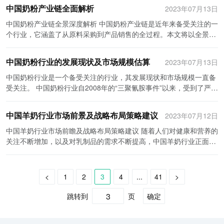
业在过去曾经出现了一系列的质量问题。这些事件引起了广泛的关注
有更多的机会在中国市场取得成功。
效果，但目前市场上很难找到这样的产品。这就需要行业内企业增加
中国奶粉产业链全面解析
2023年07月13日
业的发展至关重要。当前，人们对食品安全和健康日益关注，对油脂
变化：中国人口老龄化程度逐渐加深。随着中国人口结构的演变，奶
和担忧，导致了消费者对国内奶粉的信任度下降，转而选择进口奶
研发和创新投入，提供更多样化的产品。 第三，烘焙油脂行业的价格
产品的质量和功能要求也越来越高。因此，企业需要持续进行技术研
粉作为一种年轻儿童及老年人的营养产品，将有更大的市场需求。 2.
粉。因此，提高奶粉的质量和安全标准成为中国奶粉行业面临的首要
中国奶粉产业链全景深度解析 中国奶粉产业链是近年来备受关注的一
波动也是一个市场痛点。烘焙油脂的价格与原料价格、生产成本和市
发和创新，提高产品质量和品质。同时，技术进步也可以提升产能和
健康意识提升：随着中国消费者对健康意识的提高，他们更加注重饮
问题。 其次，市场竞争激烈是中国奶粉行业的另一个问题。目前，市
个行业，它涵盖了从原料采购到产品销售的全过程。本文将以全景视
场供需关系密切相关。然而，由于行业内企业的生产能力和技术水平
降低生产成本，提高企业的竞争力。例如，随着新型物流技术的应
食的营养平衡。奶粉作为一种优质的蛋白质和营养来源，符合消费者
场上存在着众多的奶粉品牌，竞争异常激烈。这些品牌包括国内品牌
角，深入分析中国奶粉产业链的各个环节，为读者提供了解该行业的
不同，价格波动相对较大。这对于规模较小的企业来说，经营风险相
用，油脂的储运效率大幅提高，降低了企业的运输成本。 最后，政策
健康生活方式的需求。 3.品质和安全要求增加：消费者对奶粉的品质
和进口品牌，它们之间为争夺市场份额而进行着激烈的竞争。为了提
全面认识。 首先，奶源是奶粉产业链的第一个环节。奶粉企业需要采
对较高，而且也影响到消费者的购买决策。 因此，中国烘焙油脂行业
的推动对于行业的发展起到了积极的促进作用。政府通过出台相关政
中国奶粉行业的发展现状及市场规模估算
2023年07月13日
和安全要求不断提高，尤其是在过去发生的食品安全事件后。因此，
高市场竞争力，中国奶粉企业需要提高产品的研发创新能力，增加品
购原料奶，其中包括牛奶和羊奶。这些奶源通常来自奶农，他们以养
需要采取一系列措施来解决当前存在的问题和市场痛点。 首先，企业
策和法规，加强对食品专用油脂行业的监管，提高产品质量和食品安
国内高品质的奶粉产品将受到更多消费者的青睐。 投资策略建议：
牌溢价，提高产品附加值。 第三，营销手段需要创新。过去，中国奶
殖牛羊为主要业务，并为奶粉企业提供新鲜奶。为了确保奶质的安全
中国奶粉行业是一个备受关注的行业，其发展现状和市场规模一直备
应加强质量控制，优化生产过程，提高产品质量安全水平。加强对原
全标准。此外，政府还鼓励企业进行科技创新和技术改造，提供一系
基于上述市场前景分析，我们提出以下投资策略建议： 1.关注高品质
粉企业主要采取价格竞争的策略，通过降低价格来吸引消费者。然
和新鲜度，奶粉企业通常会与奶农建立长期合作关系，并且对奶源进
受关注。 中国奶粉行业自2008年的“三聚氰胺事件”以来，受到了严格
材料的筛选和检测，严格执行生产标准和技术规范，确保产品符合国
列财政和税收优惠政策，促进行业健康发展。这些政策的出台为食品
奶粉品牌：投资者应该关注那些提供高质量和安全保障的奶粉品牌。
而，这种策略已经变得越来越无效，因为消费者对价格的敏感度有所
行严格监管。 第二个环节是奶粉生产。奶粉企业将采购的奶源经过加
的监管和市场的调整。这一事件使得中国消费者对奶粉的安全性产生
家相关标准和要求。 其次，企业应加大研发投入，提供更多样化、有
专用油脂行业提供了发展的机遇和动力。 综上所述，中国食品专用油
这些品牌通常有着良好的信誉和口碑，能够获得更多消费者的认可。
下降，他们更加关注产品的质量和品牌形象。因此，中国奶粉企业需
工处理，制成成品奶粉。这个过程包括杀菌、浓缩、干燥等步骤，以
了巨大的怀疑，许多家庭开始转向关注国外品牌的奶粉，这也为国外
创新的烘焙油脂产品。根据市场需求和消费者喜好，开发出更适合用
脂行业发展现状呈现出供需矛盾、市场竞争激烈、技术进步和政策推
2.关注市场领先企业：投资者应该选择那些在中国奶粉市场表现出色
中国羊奶行业市场前景及战略布局策略建议
2023年07月12日
要通过创新的营销手段来吸引消费者的注意力，例如通过品牌宣传、
确保奶粉的质量和保质期。奶粉企业通常会在生产过程中严格控制各
奶粉品牌进入中国市场创造了机会。 在市场规模方面，中国奶粉市场
于不同烘焙制品的油脂，提高产品的附加值。 第三，行业应加强协
动等特点。面对市场的机遇和挑战，企业应积极创新，提高产品质量
并具有市场竞争力的企业。这些企业通常拥有强大的研发能力、品牌
线上线下结合的销售渠道等。 在面对这些市场痛点的同时，中国奶粉
个环节的质量，以避免任何可能对奶粉产品质量造成影响的因素。 第
持续保持着稳定增长。根据数据预测，到2025年，中国奶粉市场规模
中国羊奶行业市场前瞻及战略布局策略建议 随着人们对健康和营养的
作，推动行业的规范化与产业链的协同发展。通过与供应商、经销商
和品质，不断提升竞争力。同时，政府也应进一步加大对食品专用油
影响力和销售网络，能够在竞争激烈的市场中占据优势地位。 3.关注
行业也在进行产业转型升级，以适应市场的需求。首先，一些老牌国
三个环节是销售和分销。奶粉企业将生产的奶粉产品通过各种渠道销
有望达到1000亿元人民币，增长率达到5%。这主要是由于中国消费
关注不断增加，以及对乳制品的需求不断提高，中国羊奶行业正面临
和零售商的紧密合作，推动行业的现代化转型，构建完整的产业链，
脂行业的支持和引导力度，为行业的健康发展提供更好的环境和政策
多元化产品线：投资者应该选择那些具有多元化产品线的企业。随着
内奶粉企业开始注重产品质量和安全，提高生产工艺和标准。他们致
售给消费者，在这个过程中，分销商扮演着重要的角色。分销商可以
者对健康食品和婴幼儿营养的关注度不断增加，人们对奶粉的需求也
着巨大的发展机遇。本文将就中国羊奶行业市场前瞻以及战略布局策
提升行业整体竞争力。 最后，政府部门应加大监管力度，加强对烘焙
条件。只有通过供需平衡、市场竞争、技术进步和政策推动等多方面
消费者需求的变化，具有多元化产品线的企业能够更好地满足不同消
力于提高自己的研发能力，推出更具竞争力的产品。同时，许多进口
是超市、便利店、电商平台等，他们将奶粉产品送达消费者手中。同
逐渐增加。此外，中国的人口基数庞大，每年有数百万的婴儿出生，
略进行分析，并提出相应建议。 首先，中国羊奶行业市场前景广阔。
油脂行业的市场监管，对不合规的企业严厉打击，保障消费者权益和
的努力，中国食品专用油脂行业才能实现可持续发展。
费者的需求，降低经营风险。 4.关注线上销售渠道：随着互联网的迅
奶粉品牌也进一步加强了他们在中国市场的布局，通过建立自己的生
时，奶粉企业也会通过各种宣传推广手段，提高其品牌知名度，吸引
这为奶粉市场提供了广阔的发展空间。 近年来，中国奶粉市场还出现
与普通牛奶相比，羊奶几乎没有乳糖，而且更容易消化。这使得羊奶
市场秩序。 综上所述，中国烘焙油脂行业在快速发展的同时也面临着
<
1
2
3
4
...
41
>
速普及，线上销售逐渐成为奶粉行业的主要销售渠道之一。投资者应
产基地和渠道网络来提高产品的供应能力。 其次，中国奶粉企业也开
更多消费者购买自己的产品。 另一个环节是市场监管。中国政府高度
了一些新的变化。一方面，国内奶粉品牌通过提升品质和提供更多种
适合许多无法耐受牛奶乳糖以及消化问题的人群，例如婴儿、老年人
一些市场痛点和问题。通过加强质量控制，提供多样化的产品，加强
该关注那些具有强大在线销售能力的企业，以获得更大的市场份额。
始注重品牌建设和市场营销。他们开始加大对品牌的投入，并积极推
重视奶粉质量安全问题，通过相关部门对奶粉企业和产品进行监管，
类的产品，逐渐赢得了消费者的信任和青睐。另一方面，国外奶粉品
和乳糜泻患者。据估计，中国羊奶市场规模将在未来几年内以20%的
跳转到
页
确定
协作与合作，以及加强市场监管，中国烘焙油脂行业将能够更好地适
5.关注政策环境：投资者应该密切关注奶粉行业的政策环境。近年
广自己的品牌形象。此外，随着移动互联网的发展，线上营销逐渐成
以确保产品符合国家安全标准。这包括对企业进行许可和审计，对产
牌也积极在中国市场推广其产品，通过与中国保健食品企业的合作，
年均增长率扩大，到2025年将超过100亿元。这意味着羊奶行业有着
应市场需求，推动行业快速发展，并为消费者提供更好的产品和服
来，中国政府采取了一系列措施来改善奶粉行业的监管和质量标准。
为中国奶粉企业的新趋势。他们通过社交媒体、电商平台等渠道进行
品进行抽检和监测等。政府的监管力度有助于提高消费者对奶粉产品
逐渐提高了在中国市场的份额。 同时，中国奶粉行业也面临一些挑
巨大的发展前景和潜力。 其次，中国羊奶行业的市场布局策略需要注
务。
投资者需要了解这些政策，并根据政策的变化来进行投资决策。 总
产品宣传和销售，以吸引年轻消费者的关注。 最后，政府也在加大对
的信心，促进行业的健康发展。 最后一个环节是消费者需求。随着中