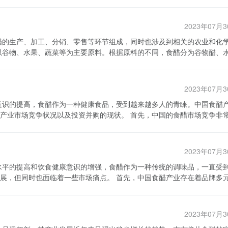
2023年07月
、酒精氧化转酸、成品酸化等环节。食醋的生产需要一定的设备和技术支
销售。调配则是将不同类型的食醋进行混合，生产出多种口味的产品，满
2023年07月
业，保证产品的正常运输和储存。 食醋的零售环节涉及到各类
以及投资并购的现状。 首先，中国的食醋市场竞争非常激
醋是居民家庭中常备的调味品之一，消费者可以根据自己的喜好和需求选
都是市场的主宰者，拥有广泛的品牌认知度和销售网络，市场份额一直较
角色，他们可以通过展示、促销等手段吸引消费者购买食醋产品。 除了食
品牌进入市场，通过创新的产品和市场营销策略，迅速取得市场份额。例
食醋产业
品，满足消费者的个性化需求，取得了很好的销售效果。随着市场的竞争
2. 化学工业：在食醋的生产过程中，涉及到一
2023年07月
一种常见的发展方式。由
。 3. 食品包装：食醋是一种易挥发的液体，需
并购来扩大市场份额。例如，赤城食品通过收购一些小型食醋企业，以便
包装材料和设备，确保食醋产品的安全和卫生。 总的来说，中国食
些市场痛点。 首先，中国食醋产业存在着品牌多元化
关行业的合作伙伴合作，实现资源共享和互补优势。这种投资并购的趋势
，并涉及到一系列的配套产业。在中国，食醋是一种受欢迎的调味品，其
多数品牌的知名度和市场占有率较低。同时，由于市场竞争激烈，很多品
在一些问题和挑
质的产品。同时，食醋产业也为相关的农业和化学工业提供了就业机会和
种情况下，消费者更容易选择价格低廉的品牌，导致一些优质品牌的销量
。新兴品牌通过降低价格来抢夺市场份额，这对传统企业造成了很大的压
存在质量问题，这给整个行业带来了不良影响。此外，由于食醋产品的特
2023年07月
、工艺落后、质量监控不严格等问题。此外，一些小作坊式的小企业存在
强产品质量控制和标准制定，提高消费者的信任度。 总结起来，中国