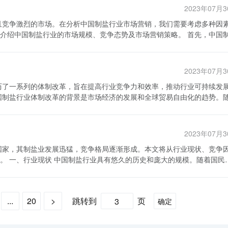
技术的进步和生
东盐业的竞争力和综合效益。山东中盐盐业股份有限公司致力于加强与其
2023年07月
盐业企业也逐渐转型升级，从过去的传统制盐方式转向现代化的盐业生产
场。公司还大力推动科技创新，引进国内外先进制盐技术，提高产品质量
系统，提高了生产效率和质量，并降低了生产成本。同时，企业还受益于
山东盐业迈向更高水平。 尽管中国制盐行业在发展中面临
国制盐行业的市场规模、竞争态势及市场营销策略。 首先，中国制盐
也面临一些挑战。首先，由于长期
了强大的动力。随着国家经济的快速增长和人民生活水平的提高，中国制
国家之一。据统计，中国每年的盐总产量约为2000万吨，占全球盐总产
理的现象，如价格垄断和市场秩序混乱。此外，由于盐业生产主要依赖自
点企业将会加大对科技创新和绿色制盐的投入，不断提高产品质量和品牌
场需求。 然而，中国制盐行业竞争激烈。制盐行业
的一个瓶颈。这些问题需要政府和企业共同努力解决，加强行业监管和环
，推动中国盐业走向世界舞台。（800字）
定的竞争力。此外，一些大型企业也积极参与市场竞争，通过丰富产品线
2023年07月
题。 在这样的市场环境下，制盐企业需要制定有
此外，中国制盐行业还可以进一步发展盐湖资源、海水热泵技术等新兴领
产品研发，提供多样化的盐类产品。随着人们对健康生活的追求，低钠盐
改善产品品质和工艺，提高消费者满意度，并加强品牌建设，树立企业形
行业的现代化发展，可以促进整个海洋产业链的协同发展，提升中国海洋
激烈。此外，中国加入世贸组织后，国内盐业受到了来自国外竞争对手的
便捷的购买方式。此外，企业还可以通过提供线下零售渠道，如超市、商
的问题，并推动制盐行业的现代化发展，以促进中国海洋产业的升级和提
业数量限制，鼓励民间资本进入盐业领域。此举有助于激发市场活力，推
2023年07月
行业推行了垂直管理机制改革，将盐业管理体制从地方政府转变为中央政
告宣传，举办满减活动或赞助大型体育赛事来吸引消费者的关注。同时，
，减少行业内腐败现象。为了实现国际化，中国制盐行业加大了对外合作
政策环境的变化也对市场营销策略产生了影
国民经
制盐行业体制改革取得了一些积极成效。
系列的法规和标准，要求企业提供符合标准的食盐产品。制盐企业应积极
增加。根据统计数据显示，中国制盐行业的总产量一直保持在3000万吨
国盐业市场出现了新的竞争者，以及更加丰富多样的产品和服务。这促使
上所述，中国制盐行业市场营销是一个具有很
中国区域差异明显，不同地区拥
其次，行业效率得到了提高。中央政府直接管理的改革措施使得监管更加
、构建多样化的销售渠道、加强品牌宣传和合规运营等方面的工作。通过
方盐矿资源丰富，拥有更低的生产成本，具有一定的竞争优势。 2.技术
对外合作推动了技术引进和管理经验交流，提高了行业的综合实力。最后
实现可持续发展。
...
20
>
跳转到
页
确定
产工艺、设备创新和产品研发等方面有了更多的选择。拥有较先进技术的
结构和提高产品质量，中国的盐产品更加适应国际市场需求，出口额不断
吸引更多的消费者，形成一定的市场壁垒。 4.市场需求结构：盐
的公平性。其次，一些传统盐企面临转型困难，缺乏技术创新能力和市场