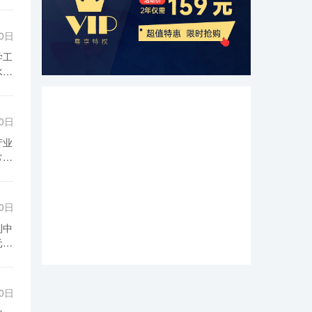
30日
足
30日
择
加
30日
在
将
产
牌
市
不
殊
30日
卫