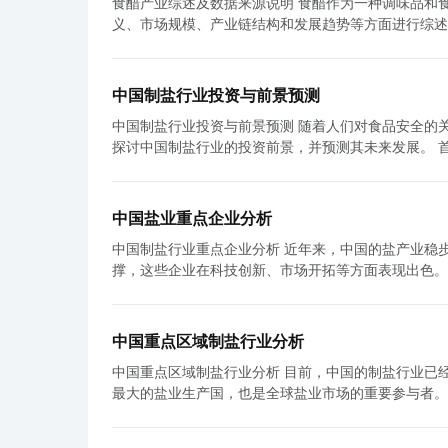
食醋产业综述及数据来源说明 食醋作为一种调味品和食品添加剂，其产业发展近年来呈现出稳步增长的趋势。本文将从食醋的定
生和安全隐患，给消费者带来了食品安全风险。 再次，中国食醋市场的销售渠道发展不平衡，无法满足消费者个性化需求。目前，
食醋产业市场竞争日益激烈，投资并购也成为常见的发
义、市场规模、产业链结构和发展趋势等方面进行综述，并说明数据来源。 首先，食醋是一
中国食醋市场的销售渠道主要集中在超市、便利店和电
要加强合作和整合资源，抓住市场机遇。随着消费者对
酸的发酵液体制成。其主要用途是调味、腌制食物以及
的领域，如美容养生、健康调理等。传统的销售渠道难以
最常用的一种。 根据中国食品工业协会数据，食醋市场规模不断扩大。据统计，2019年，中国醋制品行业销售收入达到430亿元人
痛点出发，中国食醋产业需要进行一系列改革和创新。
民币，同比增长8.7%。其中，食醋占据了较大的市
特的品牌形象、强调产品质量和口感的差异化，提高消费者对品牌的认知度和信任
中国制盐行业投资与前景预测
增加。 食醋产业的发展主要由原料供应商、生产加工企业、分销商和消费者组成的产业链推动。原料供应商主要是提供发酵原料和
提高产品的功能性和安全性。通过引进先进的生产设备
中国制盐行业投资与前景预测 随着人们对食品安全的关注度越来越高，中国制盐行业作为食盐供应的重要支撑，备受关注。本文将
添加剂的企业，如粮食加工企业和酒精生产企业。生产
求。同时，加强质量监控和食品安全管理，保障消费者的权益。 最后，企业应该积极开拓新的销售渠道，满足
探讨中国制盐行业的投资前景，并预测其未来发展。 首先，中国制盐行业投资潜力巨大。由于中国人口众多，对食盐的需求量大，
销商则是将醋产品推向市场，并为消费者提供购买渠道。 近年来，食醋产业面临着一系列发展机遇和挑战。一方面，随着人
利用互联网、社交媒体等新技术手段，开展电商业务，
因此市场潜力巨大。据统计，中国每年的食盐需求量约为
康饮食的关注度提高，食醋作为一个健康的调味品备受
行业、餐饮服务业等，拓展产品的应用领域，提供个性化的产品和服务。 综上所述，中国食醋产
通过进口来满足。这意味着，中国制盐行业还有很大的发展空间，有吸引力的投
加。另一方面，食醋市场竞争激烈，品牌众多，如何提升产品质量和品牌
市场痛点。通过加强品牌建设、技术创新、质量管理和
国政府高度重视食品安全和饮食健康问题，对制盐行业
市场规模数据和发展趋势来自中国食品工业协会的统计
的需求，助力中国食醋产业的可持续发展。
中国盐业重点企业分析
生产工艺、产品质量等方面进行了严格把关。这将推动
供数据支持。同时，本文还参考了相关行业报道和研究机构的数据，以获取
中国制盐行业重点企业分析 近年来，中国的盐产业稳步发展，取得了长足的进展。中国制盐行业的发展离不开一批重点企业的支
技术优势的企业。投资者可以选择加入行业的领军企业，获得较高的投资回报。 此外，
的发展态势。随着人们对健康饮食的关注度提高，食醋
撑，这些企业在科技创新、市场开拓等方面表现出色。
年来，随着人们对食品安全和饮食健康的要求提高，传
工企业、分销商和消费者。然而，市场竞争激烈，如何
中国盐业集团公司是中国盐业行业的领军企业之一。作
宠，如低钠盐、有机盐、海洋盐等。这些产品具有更高
食品工业协会以及相关行业报告和研究机构的数据。
的制盐技术实力。目前，中国盐业集团公司已形成了覆
的发展，制盐工艺也在不断改进，可以进一步提高生产效率和产品质量。 然而，中国制盐行业也
该公司还积极引进国际先进技术，推动盐业发展与现代
市场存在着价格竞争激烈的问题。目前，中国食盐的价
中国重点区域制盐行业分析
公司将继续加强市场拓展和品牌建设，推动中国盐业实现更高水平的发展。 江苏中盐集团有
的供应压力较大。为了保持良好的生态环境和可持续发展，制
中国重点区域制盐行业分析 目前，中国的制盐行业已经取得了显著的发展，成为中国海洋产业的重要组成部分之一。中国是世界上
业。该公司以盐业为主营业务，同时也涉及食品、化工
行业投资前景广阔，但也面临诸多挑战。投资者可以抓
最大的盐业生产国，也是全球盐业市场的重要参与者。
方面取得了显著成果。公司发展的重点是提高盐产品的
关注新型功能性食盐的发展趋势，同时关注盐碱地资源
先，我们来看看中国重点区域的制盐行业现状。目前，
江苏中盐集团有限公司还积极参与国际盐业合作，加强
投资者带来丰厚的回报。
等省份。这些地区的自然条件适宜盐业的发展，拥有丰
国际竞争力提供有力支持。 此外，山东中盐盐业股份有限公司也是中国盐业行业的重要代表企业之一。该公司负责山东省盐业的统