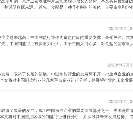
展方式。企业需要通过创新、品质保证和品牌建设来提升竞争力，同时也
种具有酸味的液体，主要由水和含有醋
商平台。然而，消费者对于食醋的需求已经从传统的餐饮用途扩展到了更
健康和营养的重视，相信食醋产业将迎来更多的发展机遇和挑战。
食品添加剂。食醋的种类较多，包括陈醋、米醋、果醋等。在中国，陈醋
满足消费者在这些领域的个性化需求，缺乏差异化的产品和服务。 从市场
首先，企业应该加强品牌建设，提升品牌知名度和市场占有率。通过创造
场份额。受益于人们对健康饮食的重视和传统饮食文化的影响，食醋的消费
度。 其次，企业应该注重技术创新和质量管理，
2023年07月
、改进生产工艺，提高产品的质量和口感，满足消费者对食醋的多样化需
加工企业包括醋厂和调味品厂家，他们将原料加工成成品醋并进行包装。
消费者个性化需求。
们对健
推广线上销售和预约服务。与此同时，积极探索新的应用场景，如美容养
1800万吨，而目前国内生产的食盐仅能满足70%的需求，剩余的30%
青睐。此外，随着生活水平的提高，人们对于品质较高的食醋的需求也在
业在快速发展的同时也面临着一些
资机会。 其次，中国制盐行业的发展环境良好。中
形象是一个重要的问题。 至于数据来源，本文所述的食醋
拓展销售渠道，可以推动中国食醋产业向更高层次发展，满足消费者多样
的监管力度逐渐加大。政府对食盐生产企业的准入条件进行了明确规定，
数据。该协会定期发布食品行业的市场研究报告，为有关企业和研究机构
2023年07月
行业的洗牌整合，将不符合标准的小型企业淘汰出局，留下具备规模经济
全面准确的信息。 综上所述，食醋产业呈现出稳步增长
中国制盐行业正面临着转型升级的机遇。近
的消费需求逐年增加。食醋产业链结构较为完整，包括原料供应商、生产
本文将对中国制盐行业的几家重点企业进行分析，并展望行业的未来发展
统的炒制食盐已经不能满足市场需求。新型的功能性食盐逐渐成为市场新
提升产品品质和品牌形象是行业面临的挑战。本文的数据来源主要来自中
为国内唯一的大型综合性盐业企业集团，该公司拥有丰富的盐业资源和强
的附加值和市场竞争力，也为投资者提供了新的投资机会。同时，随着科
盖盐田盐场开采、制盐加工、盐业贸易、物流配送等全产业链的经营格局
面临一些挑战。首先，中国的食盐
科技相结合，提高产品质量，满足消费者多样化需求。未来，中国盐业集
格普遍偏低，因此企业的利润空间较小。其次，盐碱地资源有限，制盐原
2023年07月
限公司是中国制盐行业的另一重要企
盐企业需要寻找替代原料，并加强资源的合理利用。 总之，中国制盐
等多个领域。江苏中盐集团有限公司注重科技创新，在盐类产品研发和加
住食品安全和饮食健康的市场需求，选择具备规模经济和技术优势的企业
本文将对中国重点区域的制盐行业进行分析，并探讨其未来发展趋势。 首
附加值和市场竞争力，通过不断优化产品结构，推动盐业转型升级。目前
的合理利用。相信在中国政府支持下，中国制盐行业将实现可持续发展，
中国的主要盐产区主要集中在东部沿海地区，包括山东、江苏、广东、福
与全球盐业企业的交流与合作，提升与世界先进水平的接轨，为中国盐业
富的海盐资源。此外，中国还有一些内陆盐产区，如四川盐井、宁夏中卫