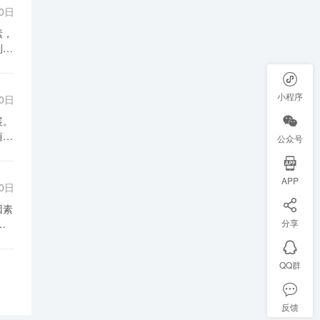
他
30日
模
和
市
盐
量的
然
竞
境
、
小程序
30日
、
公众号
产
冲
店
升
动
APP
30日
府
企
力
分享
参
以
传
规
有
QQ群
，
企
增
反馈
开