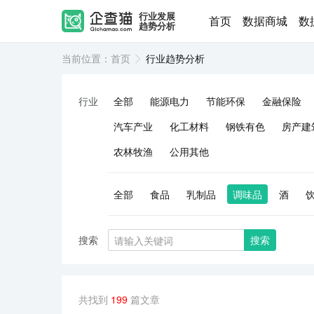
行业发展
首页
数据商城
数
趋势分析
当前位置：
首页
行业趋势分析
行业
全部
能源电力
节能环保
金融保险
汽车产业
化工材料
钢铁有色
房产建
农林牧渔
公用其他
全部
食品
乳制品
调味品
酒
搜索
搜索
共找到
199
篇文章