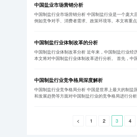
地，这些地区主要依靠昔日海域的盐坑或盐井开采盐矿资源。 中国制盐行业在近年来取得了良好的发展势头。随着
一管理与监督，并通过现代化的运营管理模式，提升山
中国盐业市场营销分析
产工艺的改进，中国的盐业生产效率和质量不断提高。
省级盐业集团的合作与交流，形成全国一体化的盐业市
中国制盐行业市场营销分析 中国制盐行业是一个庞大且竞争激烈的市场。在分析中国制盐行业市场营销，我们需要考虑多种因素，
式。越来越多的企业采用机械化生产设备和自动化控制
盐业效益。未来，山东中盐盐业股份有限公司将继续发挥自身优势，助力
例如竞争对手、消费者需求、政策环境等。本文将重点介绍中
场需求的增长，盐产品不仅满足了国内市场的需求，还出口到国际市场。 然而，中国的制盐行业
着诸多挑战，但重点企业的高质量发展为整个行业提供
行业市场规模巨大。中国是世界上最大的盐生产和消费
以来盐业市场的垄断经营，中国盐业市场存在一些不合
行业将迎来更广阔的市场机遇。未来，中国制盐行业重
30%左右。而且，中国的盐消费量也在逐年增加，这为行业发展提供了巨大的市
资源，如海水和盐矿，环保问题也是当前制盐行业发展
争力。同时，通过深化国际合作，进一步拓展海外市场
存在许多小型企业，它们在产品质量和价格方面具有一
保护措施。 从长远来看，中国重点区域的制盐行业有巨大的发展潜力。首先，中国盐业市场需求仍然强劲。随着人民生活水平的提
中国制盐行业体制改革的分析
改善品质和价格优势来吸引消费者。因此，市场份额的争夺成为制盐企业的关键问
高和人口的增长，对食盐和化工盐的需求将持续增加。
中国制盐行业体制改革分析 近年来，中国制盐行业经历了一系列的体制改革，旨在提高行业竞争力和效率，推动行业可持续发展。
效的市场营销策略来提升竞争力。首先，企业应该加强
域，提高盐产能力和盐品质量。 其次，制盐行业的现代化发展将有助于推动整个海洋产业的升级。盐产业是海洋产业的重要组成部
本文将对中国制盐行业体制改革进行分析。 首先，中国制盐行业体制改革的背景是市场经济的发展和全球贸易自由化的趋势。随着
天然有机盐等特种盐的需求在增加。同时，企业应通过
分，与渔业、海洋能源等行业相互关联。通过推动制盐
中国经济的崛起，盐市场需求快速增长，市场竞争日益
象。 其次，企业还应关注市场营销渠道的建设。随着互联网的快速发展，电子商务成为了制盐企业不可忽视的销售渠道。通过线上
业的整体竞争力。 综上所述，中国重点区域的制盐行业在近年来取得了显著的发展，但也面临一些挑战。我们对中国盐业的未来发
击，迫切需要进行体制改革以提高竞争力。 其次，中国制盐行业体制改革的目标是实现市场化、专业化、国际化。为了实现市场
销售平台，企业可以更好地接触到广大消费者，并提供
展保持乐观态度。政府和企业应共同努力解决行业存在
化，中国制盐行业推行了市场准入制度改革，取消了企
等，提高产品的销售额。 此外，企业还应加强市场推广和品牌宣传。通过广告、促销活动和公关活动等方式，企业可以提高产品知
国际竞争力。
中国制盐行业竞争格局深度解析
产业结构优化和技术创新。为了实现专业化，中国制盐
名度和美誉度。例如，可以通过电视和网络媒体进行广
中国制盐行业竞争格局分析 中国是世界上最大的制盐国家，其制盐业发展迅猛，竞争格局逐渐形成。本文将从行业现状、竞争因素
直接管理。这一改革措施有助于提高决策效率和执行力
业还可以通过与社会公益组织合作、参与社会公益活动来建立良好的企业形象。 最后，
和发展趋势等方面对中国制盐行业的竞争格局进行分析。 一、行业现状 中国制盐行业具有悠久的历史和庞大的规模。随着
度，积极开展对外投资和技术引进。这有助于提高行业的国际竞争力和声誉。 再次，中国
响。近年来，国家加强了对食品安全的监管，制定了一
济的快速发展和人民生活水平的提高，盐的需求量不断
首先，市场竞争力得到了提升。通过引入民间资本，中
与政策制定，加强与相关部门的合作，确保产品质量和安全性，提升市场竞争力。 综
上。制盐企业主要集中在东部沿海地区，如山东、江苏和广东等省份。 二、竞争因素 1.资源优势：
统盐企加快转型升级，提高产品质量和技术创新能力。
大潜力但充满竞争的市场。制盐企业需要加强产品研发
有不同的盐矿资源，这导致了制盐企业之间的竞争。一些地
范严格，减少了不必要的行政干预和红包文化。此外，
效的市场营销策略，企业将能在市场中获得竞争优势，
<
1
2
3
4
水平：随着科技进步和生产技术的升级，制盐企业在生
中国制盐行业的国际声誉也得到了提升。通过优化产业
业能够生产出更优质的产品，提高市场竞争力。 3.品牌影响力：一些品牌在市场中拥有较高的知名度和美誉度，这使其在市场中能
长，在国际市场上赢得了良好的口碑。 然而，中国制盐行业体制改革还面临一些挑战。首先，行业内的不公平竞争问题仍然存在。
够占据一定的份额。具有较高品牌影响力的企业能够利用品牌优势
一些地方政府仍然有利益输送的行为，影响了市场竞争