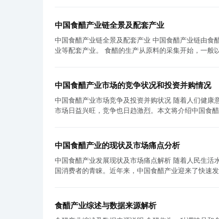
中国食醋产业链全景及配套产业
中国食醋产业链全景及配套产业 中国食醋产业链由食醋的生产、加工、分销、零售等环节组成，同时也涉及到相关的农业和化学工
业等配套产业。 食醋的生产从原料的采集开始，一般以谷物、水果、蔬菜等为主要原料。根据原料的不同，食醋分为谷物醋、水果
醋、蔬菜醋等多种类型。生产过程包括发酵、发酵酒精
持，包括发酵罐、过滤机、发酵控制系统等。 食醋的加工环节主要包括提纯、贮存、调配等。提纯是将食醋中的杂质去除，提高产
品的质量。贮存是将食醋储存起来，以备后续的分销和
中国食醋产业市场的竞争状况和投资并购情况
不同消费者的需求。 分销环节是将食醋产品输送到不同的销售终端，如超市、餐饮企业等。食醋的销售网络覆盖了全国各地，包括
中国食醋产业市场竞争及投资并购状况 随着人们健康意识的提高，食醋作为一种健康食品，受到越来越多人的青睐。中国食醋产业
大城市、小县城以及农村地区。分销环节涉及到物流、仓储等配套产
市场日益兴旺，竞争也日趋激烈。本文将介绍中国食醋产业市场竞争状况
零售商，包括超市、便利店、电商平台等。在中国，食
烈。传统的食醋企业，如赤城食品、山西老陈醋等一直
不同类型的食醋产品。零售商在销售环节中起到了重要的
大。然而，随着食醋市场的快速增长，越来越多的新兴
醋本身的产业链外，还有一些与之相关的配套产业，包括: 1. 农业生产：食醋的原料主要来自于农作物，因此农业生产是
如，百慕达、金典等品牌通过创造出不同口味的食醋产
链的重要组成部分。农民需要种植谷物、水果、蔬菜等植物，提供食醋生产的原料。 
中国食醋产业的现状及市场痛点分析
剧，食醋企业之间的竞争也逐渐由价格竞争转向品质和品牌竞争。 其次，投资并购在中国食醋产业中成为
些化学反应和工艺。因此，化学工业提供了食醋生产所需的化学品、设备和技术支持
中国食醋产业发展现状及市场痛点解析 随着人民生活水平的提高和饮食健康意识的增强，食醋作为一种传统的调味品，一直受到中
于食醋市场的快速增长和竞争加剧，很多企业选择通过
要适当的包装以保持其品质和使用寿命。食品包装产业提供各类
国消费者的青睐。近年来，中国食醋产业迎来了快速发展，但同时也面临着一
市场上进一步抢占份额。此外，还有一些企业通过与相
醋产业链由食醋的生产、加工、分销和零售等环节组成
不足的问题。目前，中国食醋市场上的品牌众多，但大
进一步加剧市场竞争，同时也为企业创造了更多的发展机会。 然而，中国食醋产业市场竞争和投资并购状况也存
业链的完善和发展为消费者提供了多样化的选择和高品
的产品同质化现象比较严重，缺乏特色和竞争力。在这
战。首先，行业竞争激烈导致企业利润空间不断被压缩
场需求。
尽如人意。 其次，中国食醋产业的生产技术和质量管理还存在一定的问题。虽然中国有悠久的酿醋历史和丰富的酿醋工艺，但在现
力。其次，由于市场的混乱和无序发展，一些小型企业
食醋产业综述与数据来源解析
代化的生产过程中，一些企业仍然存在着生产设备陈旧
性，品质和安全是消费者关注的重点。因此，食醋企业需要加