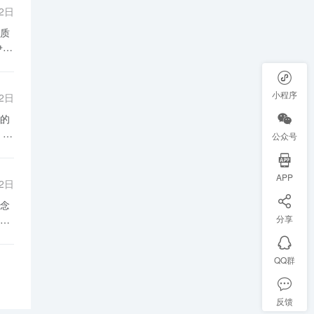
扩
时
02日
形
形
质
与
供
研
场
言
动
小程序
02日
了
同
的
者
快
公众号
响
这
现
来
流
APP
02日
艺
信
念
重
分享
市
好
来
需
需
QQ群
牌
推
。
，
男
反馈
住