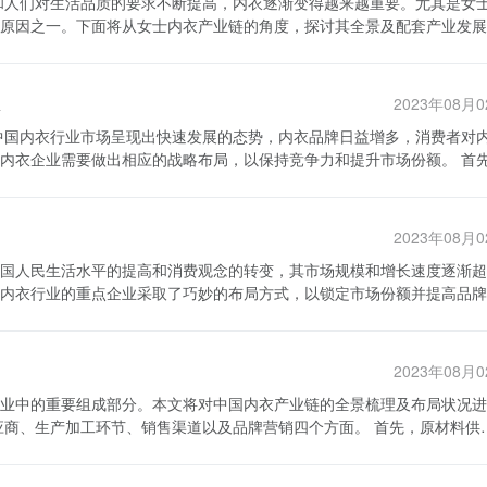
联网的普及，越来越多的消费
导致了用户信息泄露和滥用的问题频发，进一步损害了消费者对于服装行
原因之一。下面将从女士内衣产业链的角度，探讨其全景及配套产业发展
商平台，方便消费者进行选购和交易。而电商平台与实体店进行无缝对接
者个性化需求的呈现。信息技术的发展使
术，实现企业之间的信息共享和协同工作，以提高整个供应链的效率和响
商的地位尤为重要，面料的质量直接影响到内衣的舒适度和品质。近年来
分析和推荐算法分析消费者的购买偏好和行为习惯，为他们提供更加个性
功能性面料，以满足消费者对内衣健康、环保的需求。 接下来是内衣
进行评价和反馈，帮助企业改进产品和服务。 针对以上综述中所涉
安全可靠的购物环境。 最后，加强数据安全和隐私保护。
2023年08月
出成品内衣。内衣制造商在制造过程中要关注工艺和细节，确保内衣的质
业通过自己的信息系统收集到的数
防护体系，保护用户的个人信息和购买记录。 总之，中国服装行业
等服务，加强与品牌商的合作，形成良好的合作关系。 而品牌商则是
统和销售管理系统等来收集生产、销售和库存等相关数据。同时，企业还
在一些问题和痛点。通过加强供应链管理、电子商务和数据安全方面的建
衣企业需要做出相应的战略布局，以保持竞争力和提升市场份额。 首先，
设计理念和市场定位，塑造出自己的品牌形象，并通过广告和推广活动将
指通过市场调研手段获得的数据。市场
竞争力和品牌形象。同时，政府和相关部门也应该加大对于信息化的支持
同消费群体的特点，创新产品和服务。消费者对内衣的需求已不再局限于
Aimer等，凭借其独特风格和高品质，成为了内衣市场的领导者。品牌商
式收集消费者的反馈和意见。这些数据可以作为企业进行市场分析和战略
企业在产品设计、质量控制以及售后服务等方面需要更加注重细节，满足
他们负责内衣的销售和分
等。特别是近年来电商的迅猛发展，给内衣行业带来了巨大的商机。消费
关于服装行业市场规模、销售额和消费趋势等方面的数据。 综上所述，
2023年08月
传推广、品牌合作和社交媒体等渠道来提升品牌知名度。同时，建立良好
相对较低，更加方便和快捷。同时，电商平台也为一些新兴品牌提供了机
挑战。采集和分析相关数据是企业了解市场和消费者需求的重要手段。企
国人民生活水平的提高和消费观念的转变，其市场规模和增长速度逐渐超
。 第三，内衣企业应加强线上渠道的建设和拓
多种数据来源进行综合分析，制定合理的发展策略，实现可持续发展。
内衣行业的重点企业采取了巧妙的布局方式，以锁定市场份额并提高品牌
上购买内衣产品。因此，内衣企业需要优化自己的官方网站和线上销售渠
新颖、时尚的内衣款式。而模特则是内衣的展示者，通过展示内衣的穿着
道建设和品牌
平台和社交媒体等渠道，拓展更多的销售渠道，吸引更多的潜在消费者。 
创新，在产品设计、面料选择和工艺制作等方面进行了深入研究和大胆尝
者对内衣的舒适性和质量要求越来越高，因此，内衣企业需要加强产品研
询和服务，帮助其制定营销策略和推广方案。 最后是内衣产业的研
动，因为它采用了一种新型的支架结构，既保持了舒适性，又具有良好的支
要提供周到的售后服务，及时解决消费者的问题和投诉，增强用户满意度
创新，提供有关最新市场动态、消费者需求等方面的报告和分析结果，为
2023年08月
场地位。 其次，中国内衣行业的重点企业注重渠道
程，提高他们的专业知识和技能。 总之，女士内衣产业链的全
业中的重要组成部分。本文将对中国内衣产业链的全景梳理及布局状况进
者的需求。在线上渠道方面，他们通过建设自己的官方商城和与电商平台
会，开展海外市场调研，了解目标市场的需求和潜在机会；同时，可以寻
间的密切合作和互相支持，推动了整个产业链的快速发展。随着消费者需
面，他们积极开设门店并与知名百货公司合作，通过专卖店、专柜等方式
其配套产业会在未来继续迎来更大的发展空间。
料、辅料等。中国拥有庞大的面料市场，在国内外享有盛名。一些大型纺
的销售网络，也提升了品牌形象和市场份额。 最后，中国内衣行业
建设和推广，优化线上渠道，提升用户体验和服务质量，拓展国际市场等
次，生产加工环节是内衣产业链的核心环节。
、明星代言和赛事赞助等方式提高品牌知名度和美誉度。例如，某企业与
，提供优质的产品和服务，才能在激烈的竞争中取得持续发展和长期竞争