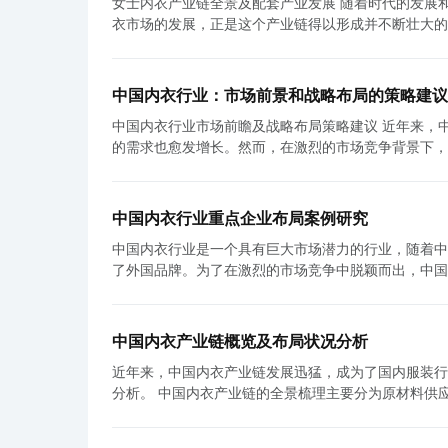
女士内衣产业链全景及配套产业发展 随着时代的发展和人们对生活品质的要求不断提高，内衣逐渐变得越来越重要。尤其是女士内
物联网技术可以实现对原材料的追溯，提高供应链透明度和安全性。 再次，电商模式的兴起。随着互
一些企业和平台对于数据安全和隐私保护的重视不够，
衣市场的发展，正是这个产业链得以形成并不断壮大的
者习惯于在网上购物。服装行业也推出了各种各样的电
信息化的信任和积极参与。 面对以上问题和痛点，中国服装行业需要采取一系列的措施来推进信息化发展。 首先，加强供应链管
况。 女士内衣产业链包括了原材料供应商、内衣制造商、品牌商、零售商等多个环节。首先是原材料供应商，他们提供了制造内衣
通过信息化技术实现库存管理和订单处理，大大提高了销售效率和用户体验。 最后，消费
理的信息化建设。通过引入先进的供应链管理系统和技
所需的面料、纱线、辅料等。在这个环节中，面料供应
得消费者个性化需求得以呈现。服装企业可以通过数据
能力。 其次，加强电子商务的信息化建设。通过加大对传统服装企业的培训和引导，提高其电子商务的意识和能力，以便更好地融
随着技术的发展，不少面料供应商开始注重研发环保、抗菌等
的产品和服务。而消费者也可以通过社交媒体等渠道对服装行业
入到电商平台中。同时，电商平台也需要加强自身的监管和规范，提供更
中国内衣行业：市场前景和战略布局的策略建议
制造商，他们根据品牌商的设计要求和市场需求，生产
及到的数据，主要来源包括企业内部数据、市场调研数据和第三方数据。 企业内部数据是指企
企业需要加大对于数据安全和隐私保护的投入，建立有效的安全
中国内衣行业市场前瞻及战略布局策略建议 近年来，中国内衣行业市场呈现出快速发展的态势，内衣品牌日益增多，消费者对内衣
和款式与品牌的定位相符。很多制造商还提供代加工、代设计
据。例如，企业可以通过生产制造系统、供应链管理系
的信息化供需规模已经相当大，但在推进过程中仍然存
的需求也愈发增长。然而，在激烈的市场竞争背景下，内
整个产业链中最有话语权的环节。品牌商凭借其独特的
以通过用户调研和问卷调查等方式收集关于消费者购买习惯和偏好的数据。 市场调研数据是
设，可以推动中国服装行业的信息化发展，提高行业的
内衣企业应该深入了解市场需求和消费者心理，结合不
推向市场。一些知名品牌如维多利亚的秘密、雷蒙娜、
调研机构可以通过实地走访、电话访问和在线调查等方
引导，为行业创造良好的发展环境。
本功能，更注重舒适性、个性化和时尚性。因此，内衣
成功离不开与制造商和零售商的密切合作，相互支持和共同发展。 零售商是内衣产业链中的最后环节，
定的重要参考。 第三方数据是指由专业机构或媒体提供的数据。例如，国家统计局和商务部等机构发布的相关数据，可以作为行业
费者的多元化需求。 其次，内衣企业应加强品牌建设和推广，塑造有特色的品牌形象和品牌文化。在市场上，消费者愿意购买有认
销。零售商的形式多样，包括专卖店、百货商场、电商
整体发展状况的参考。同时，一些专业网站和媒体也会发布
中国内衣行业重点企业布局案例研究
同感和信任感的内衣品牌。因此，内衣企业需要通过宣
可以在网上随时随地购买到自己喜欢的内衣，而且价格
服装行业信息化的发展为企业提供了更多的发展机遇和
中国内衣行业是一个具有巨大市场潜力的行业，随着中
品牌形象还需要加强品牌的社会责任感，积极参与公益活动，塑造品牌的正面形象
会，通过线上销售打开市场。 除了女士内衣产业链的各个环节，还有一些配套产业也得到了不断发展。首先是内衣设计师和模特。
可以通过企业内部数据、市场调研数据和第三方数据等
了外国品牌。为了在激烈的市场竞争中脱颖而出，中国
展。随着互联网的普及，越来越多的消费者倾向于在线
内衣设计师通过不断研究时尚潮流和市场需求，设计出
争力。本文将重点研究中国内衣行业重点企业的布局案例。 中国内衣行业重点企业的布局案例主要涉及产品创新、渠
道，提供安全、便捷的购物体验。此外，可以借助电商
果和宣传推广，吸引消费者购买。 其次是内衣营销和推广机构。由于内衣市场竞争激烈，品牌商需要通过各种推广活动和广告来提
推广等方面。首先，中国内衣行业的重点企业注重产品
外，内衣企业应注重用户体验和服务质量的提升。消费
高品牌知名度和销售额。营销和推广机构则为品牌商提供相关咨
试。例如，某企业推出的“无钢圈文胸”引起了市场轰
和质量管理，确保产品的舒适、安全和耐用性。同时，
究机构和培训机构。这些机构致力于内衣产业的研究和
中国内衣产业链概览及布局状况分析
和塑形效果。这种创新设计获得了消费者的高度认可，进一步提升了该企业的市
忠诚度。 最后，内衣企业应积极拓展国际市场，寻找更多的合作机会和市场空间。当前，中国内衣品牌在海外市场的占有率相对较
业发展提供参考。同时，培训机构也为内衣从业人员提供相关培训课
近年来，中国内衣产业链发展迅猛，成为了国内服装行
建设。他们积极开发线上和线下渠道，以满足不同消费
低，有待进一步提升。因此，内衣企业可以参加国际展
景及其配套产业的发展呈现出繁荣的态势。各个环节之
分析。 中国内衣产业链的全景梳理主要分为原材料供应商、生产加工环节、销售渠道以及品牌营销四个方面。 首先，原材料供应
合作，提供方便快捷的购物体验。同时，在线下渠道方
跨国合作伙伴，进行品牌推广和销售渠道的拓展。 综上所述，中国内衣行业市场前景潜力巨大，然而在竞争激烈的市场环境中，内
的不断升级和市场竞争的加剧，相信女士内衣产业链及
商是内衣产业链的起始环节。内衣的主要原材料包括面
消费者展示和销售产品。这种多元化渠道的布局不仅扩大了企业
衣企业需要加强市场调研，创新产品和服务，加强品牌
企业在原材料供应方面占据主导地位，并与内衣企业建立了长期稳定的合作关系。 其
的重点企业注重品牌推广。他们通过大规模的广告宣传
面进行战略布局。只有紧密结合市场需求和消费者心理