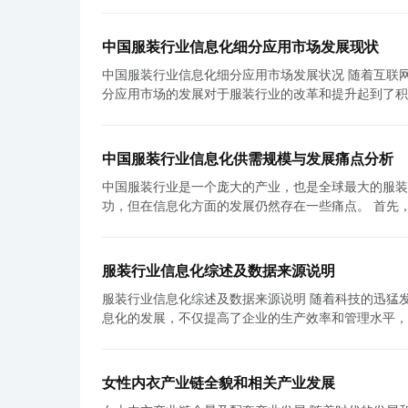
中国服装行业信息化细分应用市场发展现状
中国服装行业信息化细分应用市场发展状况 随着互联网和数字技术的迅猛发展，中国服装行业正逐渐迎来信息化的时代。信息化细
分应用市场的发展对于服装行业的改革和提升起到了积
的发展状况。 首先，中国服装行业在信息化方面取得了显著的进展。随着电子商务的崛起，越来越多的服装品牌开始将线上线下相
结合，通过电子商务平台来销售产品。这不仅提高了销
管理、生产管理和库存管理等方面引入了信息化系统，实现了全流程的数字化管理。
中国服装行业信息化供需规模与发展痛点分析
展也带动了相关产业的壮大。一方面，越来越多的IT
中国服装行业是一个庞大的产业，也是全球最大的服装
足企业的多元化需求。另一方面，随着信息化的普及，
功，但在信息化方面的发展仍然存在一些痛点。 首先，我们来看一下中国服装行业的信息化供需规模。根据统计数据，目前中国服
支付等相关产业的发展。 第三，随着消费者需求的不断升级，中国服装行业信息化细分应用市场正从过去的生产导向转变为消费导
装行业的信息化供需规模已经达到了一个相当大的规模
向。以往，服装企业主要注重生产和销售，但现在，消
应链管理和物联网等，以提高企业的管理效率和生产效
计、市场调研和用户洞察。此时，信息化细分应用市场
们希望能够通过移动设备和互联网来获得更多关于服装品牌和产品的信息。 然而，尽管供给
企业更准确地把握消费者的需求。 最后，中国服装行业信息化细分应用市场的发展还面临一些挑战。首先，信息化系统的建设和运
服装行业信息化综述及数据来源说明
给予了高度关注，但在实际推进过程中仍然存在一些痛点。 首先，供应链管理方面的信息化存在问题。由于中国服装
营成本高，对于一些中小型服装企业来说，是一笔巨大
服装行业信息化综述及数据来源说明 随着科技的迅猛发展，各行各业都在不断推进信息化建设，而服装行业也不例外。服装行业信
通常是一个复杂的全球化网络，各个环节之间涉及到众
泄露和网络攻击等问题严重影响了企业的信誉和声誉。因
息化的发展，不仅提高了企业的生产效率和管理水平，
业之间的合作和协同效果并不理想。这导致了信息的不对称和
所述，中国服装行业信息化细分应用市场当前正处于充
详细说明，并介绍数据来源。 服装行业信息化主要表现在以下几个方面。首先，生产制造环节实现智能化。传统的生产制造方式需
务方面的信息化存在问题。尽管中国的电子商务市场规
息化的步伐，深化信息化应用，提升企业的竞争力和市
要大量的人力和物力投入，而现在可以通过信息化技术
服装企业并未真正融入到电子商务的平台中，导致了线
策引导和资源整合，为服装行业信息化的进一步发展创
智能仓储系统可以自动化完成服装生产的各个环节，减少人工成本和物料浪费。 其次，
伪劣商品、售后服务不完善等，这给消费者带来了一定的风险和不便。 最后，数据安全和隐私保护
女性内衣产业链全貌和相关产业发展
管理涉及到原材料采购、生产制造、仓储配送等多个环
息化发展的痛点之一。随着信息化技术的普及，大量用