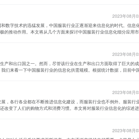
2023年08月
极的推动作用。本文将从几个方面来探讨中国服装行业信息化细分应用市
售效率，降低了成本，还拓宽了销售渠道。同时，许多服装企业还在供应
 其次，中国服装行业信息化细分应用市场的发
2023年08月
公司开始将自己的技术应用于服装行业，开发各种信息化系统和应用软件，
生产和出口国之一。然而，尽管该行业在生产和出口方面取得了巨大的成
越来越多的人开始关注和参与线上线下的购物体验，这促进了物流、快递
。从供给方面来看，众多服装企业开始引入信息化技术，包括电子商务、
费者对服装品质、品牌和个性化需求的增长，迫使服装企业更加注重产品
益。从需求方面来看，消费者对于服装产品的信息化需求也在不断增加，
的发展将为服装企业提供更多的市场研究、用户洞察和数据分析工具，帮
方和需求方都对服装行业的信息化发展
2023年08月
行业的供应链
的负担。其次，信息安全问题也给服装企业的信息化建设带来了困扰。数
多厂家和零售商。然而，由于信息化技术的不足和供应链管理的分散性，
此，加强信息安全的建设和管理成为了服装企业信息化的重点任务。 综上
还改变了人们的购物方式和消费习惯。本文将对服装行业信息化的综述进
业务流程的低效率，进而影响到了供应链的整体效益。 其次，电子商
满机遇和挑战并存的阶段。我国服装企业需要紧跟时代的步伐，加快推进
模巨大，但在服装行业中的信息化应用仍然不够成熟。一方面，许多传统
场份额。同时，政府和相关部门也应加大对信息化建设的支持力度，通过
实现生产自动化和智能化，从而提高生产效率和质量。例如，引入机器人
上线下渠道的不协调。另一方面，一些电商平台也存在诸多问题，包括假
造良好的环境。
供应链管理实现的一体化。服装行业供应链
方面的问题也是中国服装行业信
2023年08月
节，采用信息化手段可以实现这些环节的无缝对接和信息共享。比如，采
户数据被生成和储存，这包括消费者的个人信息和购买记录等。然而，由