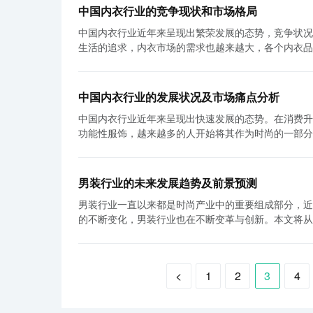
中国内衣生产加工业有着颇具竞争力的优势。中国内衣
名时尚博主合作，在社交媒体上开展品牌推广活动，吸
力。
中国内衣行业的竞争现状和市场格局
大。同时，中国内衣产业还形成了一批专业的生产加工
装秀等行业盛事，展示最新产品和设计，与业内专家、
中国内衣行业近年来呈现出繁荣发展的态势，竞争状况
成了完整的产业链，实现了集约化的生产。 第三，销售渠道是内衣产业链的重要一环。以前，内衣销售主要依赖于传统的实体店，
象，也增加了销售额和市场份额。 综上所述，中国内衣行业的重点企业通过产品创新、渠道建设和品牌推广等方式进行了巧妙的布
生活的追求，内衣市场的需求也越来越大，各个内衣品牌都在加大研发
但随着电子商务的兴起，线上销售渠道逐渐发展起来。
局，为企业的长期发展奠定了坚实基础。然而，需要指
况激烈。内衣作为人们日常生活中必不可少的物品，市
线下实体店相结合，通过线上线下互动，拓展销售渠道。 最后，品牌营销是内衣产业链的最后一环，也是内衣企业获取市场
应、全面的售后服务和市场营销策略的灵活应变。只有
发创新，提高产品质量和技术含量来获取市场竞争力。
重要手段。近年来，中国内衣品牌不断涌现，品牌建设
竞争中占据有利地位，并持续获得市场份额的增长。
等多种渠道来吸引消费者的关注和购买。 其次，中国内衣行业的市场格局呈现出多元化的趋势。传统内衣品牌一直占据市场主导地
营销等手段，内衣企业努力提升品牌知名度和美誉度，在激烈的市场竞
中国内衣行业的发展状况及市场痛点分析
位，拥有广泛的知名度和消费群体。这些品牌在产品设
成了完整且高效的体系。不仅具备较强的原材料供应能
中国内衣行业近年来呈现出快速发展的态势。在消费升
较高的口碑。同时，随着时尚和个性化的崛起，一些新
推动了中国内衣产业的健康发展。 然而，对于中国内衣产业链的布局状况进行分析，也需要明确一些问题。首先是人力资源问题。
功能性服饰，越来越多的人开始将其作为时尚的一部分来关注和追求。 随着人们消费观念的变化，
中逐渐获得了一席之地。此外，电商平台的兴起也为内
虽然中国内衣产业拥有庞大的市场需求和完善的产业链
先，消费者对品质和舒适性的要求越来越高。由于内衣
速获取了大量消费者。 对于内衣行业的市场格局解读，首先需要从消费者的需求出发。近年来，随着人们对品质生活的需求上升，
企业的竞争力。其次，品牌建设仍然存在挑战。尽管中
对内衣行业的品质和材料提出了更高的要求。 其次，内衣行业在产品样式和款式上也需要满足消费者不同的需求。如今，年轻人对
内衣成为了一种具有品质和个性的象征，消费者不再只
比，还存在较大差距。因此，内衣企业需要加大品牌建
内衣的款式和设计要求也越来越高，他们追求个性化、
出多样化和个性化的特点，不同消费群体的需求也日益
了压力。内衣企业需要寻找线上线下相结合的销售模式，更好地满足消费者的需求。
男装行业的未来发展趋势及前景预测
趋势，提供符合消费者需求的产品。 此外，内衣市场竞争也非常激烈。由于内衣需求量大，市场规模庞大，各个品牌之间的竞争非
次，市场竞争主要体现在品质、价格和服务方面。品质
出强大的整合能力和创新能力。同时，也面临一些挑战
男装行业一直以来都是时尚产业中的重要组成部分，近
常激烈。内衣企业需要通过产品的差异化、品牌的营销等手段来提高市场竞争力。 虽
等方面，对品质要求不断提升。因此，品牌需要加强研
随着中国内衣企业的不断努力，中国内衣产业链会在国
的不断变化，男装行业也在不断变革与创新。本文将从
的发展机遇。一方面，内衣市场在消费升级趋势下呈现
要因素，品牌需要考虑到不同消费群体的购买力和支付
析，并对其前景进行预测。 首先，随着男性对时尚的追求和关注度的增加，男装市场需求不断扩大。以往，男装市场主要集中在传
场的发展提供了良好的基础。另一方面，内衣行业的品牌竞
的售后服务和消费者体验能够提高品牌的忠诚度和口碑。 综上所述，中国内衣行业竞争激烈，并呈现出多元化的市场格局。
统企业和特定年龄阶段的男性群体上。然而，随着年轻
想更好地应对市场痛点，可以从以下几个方面入手。首
衣品牌在市场中一直保持领先地位，但是新兴品牌也逐
了新的增长点。同时，随着中国经济的发展和人均收入水平的提
求。其次，内衣企业应注重产品创新和设计，提供更多
求变化，通过品质、价格和服务的提升来获取市场竞争
<
1
2
3
4
面，男装行业越来越注重个性化和创新。传统的男装设
建设，建立有竞争力的品牌形象，提高市场知名度和品
广和销售产品，扩大市场份额。
例如，一些品牌开始推出具有创意和艺术感的男装设计
提高销售额。 总之，中国内衣行业正在迅速发展，但同时也面临一些市场痛点。随着消费者的不断升级和市场竞争的加剧，内衣企
装行业也开始注重环保和可持续发展，推出了一些以可再生材料和环保工
业需要加强品质管控、产品创新和品牌建设等方面的努