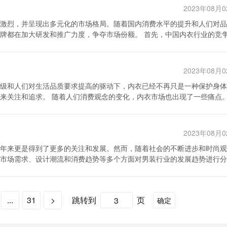
企业经过多年的努力，技术水平不断提升，生产设备不断更新，产能不断
引了大量粉丝和潜在消费者的关注。此外，他们还积极参与内衣展览会和
2023年08月
基地，如广东、浙江、江苏等地，这些地区聚集了大量的内衣生产企业，
媒体和消费者进行深入交流和互动。这种品牌推广的策略不仅提升了企业
激烈，并呈现出多元化的市场格局。随着国内消费水平的提升和人们对品
和推广力度，争夺市场份额。 首先，中国内衣行业的竞争状
当前，国内很多知名的内衣品牌都在电商平台开设了自己的线上店铺，并
出的是，布局只是成功的关键因素之一，与之相匹配的是产品质量的稳定
场竞争一直非常激烈。无论是传统内衣品牌还是新兴品牌，都在通过不断
份额的
通过不断完善和提升自身综合竞争力，中国内衣行业的重点企业才能在市
同时，内衣行业的营销手段也在不断升级，通过广告、网红代言、明星代
成为内衣企业争夺市场份额的核心竞争力。通过明星代言、广告宣传、活
争中取得了一定的优势地位。 总的来说，中国内衣产业链形
2023年08月
计、品质控制、营销手段等方面都积累了丰富的经验，并且在市场上建立
力和生产加工能力，同时还完善了销售渠道和品牌营销手段。这些因素共
级和人们对生活品质要求提高的驱动下，内衣已经不再只是一种保护身体
兴品牌也在不断涌现，它们注重产品的时尚感和舒适度，在年轻一代消费
内衣市场也出现了一些痛点。首
衣品牌提供了更广阔的发展空间，许多品牌通过电商平台的推广和销售，
，但在一些地区还存在着人力资源匮乏的问题，导致劳动力成本上升，影
与人体长期紧密接触，消费者希望能够选择到舒适、透气、贴合的产品，
国内衣企业在品牌建设方面取得了一定的成绩，但与国际知名内衣品牌相
追求实用性，更加注重内衣的款式、材质和设计。因此，内衣市场逐渐呈
设力度，提升品牌影响力。最后，电子商务的快速发展也给传统实体店带
时尚的产品。所以，内衣企业在产品设计上需要注重创新，并及时抓住潮
多样化，品牌需要根据消费者需求进行精细化的市场定位和产品推广。 其
 综上所述，中国内衣产业链在发展过程中展现
2023年08月
是内衣品牌在市场上立足的基础，消费者越来越关注内衣的面料、制作工
，在人力资源、品牌建设以及电子商务等方面需要进一步改进和完善。相
年来更是得到了更多的关注和发展。然而，随着社会的不断进步和时尚观
然内衣市场存在一些痛点，但同时也面临巨大
发力度，提高产品的品质和技术含量。此外，价格也是消费者选择内衣的
际市场上取得更大的突破和发展。
市场需求、设计潮流和消费趋势等多个方面对男装行业的发展趋势进行分
出持续增长的态势。中国经济的快速发展和人民生活水平的提高，为内衣
意愿，制定合理的价格策略。同时，服务也是品牌竞争的一个重要方面，
争与营销手段的不断升级也为市场增长带来了更多的机会。 内衣行业要
传统内
一代的兴起，他们更加注重个性化和多样化的穿着风格，这为男装行业带
先，内衣企业应加强品质管控，提高产品的质量和舒适度，满足消费者的
渐崛起。内衣品牌需要加强研发力度，提高产品质量，同时关注消费者的
高，消费者对高品质男装的需求也不断增加。 其次，在设计潮流方
样化、个性化的产品，以满足不同人群的需求。第三，内衣企业要加强品
力。另外，随着电商平台的快速发展，内衣品牌需要善于借助电商渠道来
...
31
>
跳转到
页
确定
计大多以简约、实用为主，然而现在的男装设计师们更加注重细节和品质
牌忠诚度。最后，内衣企业还可以通过电子商务和线上渠道扩大市场份额
，不仅注重服装的外观，还注重面料、剪裁和工艺等方面的提升。同时，
艺为特点的男装产品。 再次，消费趋势也在对男装行业的
力，以适应市场需求的变化，实现可持续发展。同时，内衣企业也可以抓