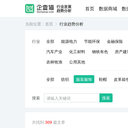
行业发展
首页
数据商城
数
趋势分析
当前位置：
首页
行业趋势分析
行业
全部
能源电力
节能环保
金融保险
汽车产业
化工材料
钢铁有色
房产建
农林牧渔
公用其他
全部
纺织
服装服饰
鞋帽
皮革箱
搜索
搜索
共找到
309
篇文章