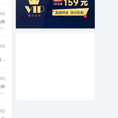
03日
场
链
03日
满
、
供
设
他
助
03日
据
企
行
信
的
政
和
冒
03日
用
于